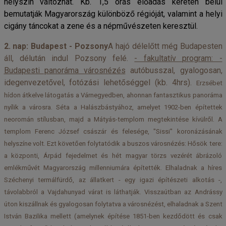
helyszín változhat. Kb. 1,5 órás előadás keretén belül
bemutatják Magyarország különböző régióját, valamint a helyi
cigány táncokat a zene és a népművészeten keresztül.
2. nap: Budapest - Pozsony
A hajó délelőtt még Budapesten
áll, délután indul Pozsony felé.
- fakultatív program: -
Budapesti panoráma városnézés
autóbusszal, gyalogosan,
idegenvezetővel, fotózási lehetőséggel (kb. 4hrs).
Erzsébet
hídon átkelve látogatás a Várnegyedben, ahonnan fantasztikus panoráma
nyílik a városra. Séta a Halászbástyához, amelyet 1902-ben építettek
neoromán stílusban, majd a Mátyás-templom megtekintése kívülről. A
templom Ferenc József császár és felesége, "Sissi" koronázásának
helyszíne volt. Ezt követően folytatódik a buszos városnézés: Hősök tere:
a központi, Árpád fejedelmet és hét magyar törzs vezérét ábrázoló
emlékművét Magyarország millenniumára építették. Elhaladnak a híres
Széchenyi termálfürdő, az állatkert - egy igazi építészeti alkotás -,
távolabbról a Vajdahunyad várat is láthatják. Visszaútban az Andrássy
úton kiszállnak és gyalogosan folytatva a városnézést, elhaladnak a Szent
István Bazilika mellett (amelynek építése 1851-ben kezdődött és csak