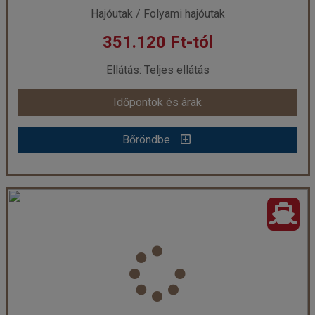
Hajóutak / Folyami hajóutak
351.120 Ft-tól
Ellátás: Teljes ellátás
Időpontok és árak
Bőröndbe
Folyami hajóút - Budapesttől Passauig - MS Modigliani (Hajó)
Ország:
Hajóutak
Város:
Folyami hajóutak
Utazás módja:
Hajó
Ellátás:
Teljes ellátás
Szálláskategória:
Program szerint
Szobatípus:
Kétágyas, ablakos kabin (első/alsó fő fedélzet) B.kat., 2 felnőtt
Időtartam:
5 éj