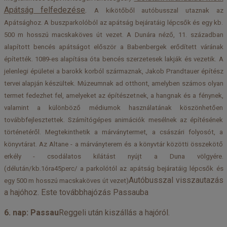
Apátság felfedezése
.
A kikötőből autóbusszal utaznak az
Apátsághoz. A buszparkolóból az apátság bejáratáig lépcsők és egy kb.
500 m hosszú macskaköves út vezet. A Dunára néző, 11. században
alapított bencés apátságot először a Babenbergek erődített várának
építették. 1089-es alapítása óta bencés szerzetesek lakják és vezetik. A
jelenlegi épületei a barokk korból származnak, Jakob Prandtauer építész
tervei alapján készültek. Múzeumnak ad otthont, amelyben számos olyan
termet fedezhet fel, amelyeket az építészetnek, a hangnak és a fénynek,
valamint a különböző médiumok használatának köszönhetően
továbbfejlesztettek. Számítógépes animációk mesélnek az építésének
történetéről. Megtekinthetik a márványtermet, a császári folyosót, a
könyvtárat. Az Altane - a márványterem és a könyvtár közötti összekötő
erkély - csodálatos kilátást nyújt a Duna völgyére.
(délután/kb.1óra45perc/ a parkolótól az apátság bejáratáig lépcsők és
Autóbusszal visszautazás
egy 500 m hosszú macskaköves út vezet)
a hajóhoz.
Este továbbhajózás Passauba
6. nap: Passau
Reggeli után kiszállás a hajóról.