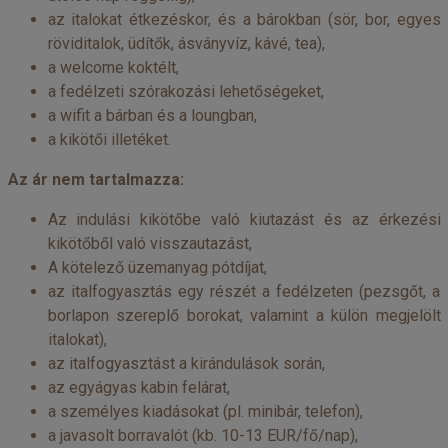
az italokat étkezéskor, és a bárokban (sör, bor, egyes
röviditalok, üdítők, ásványvíz, kávé, tea),
a welcome koktélt,
a fedélzeti szórakozási lehetőségeket,
a wifit a bárban és a loungban,
a kikötői illetéket.
Az ár nem tartalmazza:
Az indulási kikötőbe való kiutazást és az érkezési
kikötőből való visszautazást,
A kötelező üzemanyag pótdíjat,
az italfogyasztás egy részét a fedélzeten (pezsgőt, a
borlapon szereplő borokat, valamint a külön megjelölt
italokat),
az italfogyasztást a kirándulások során,
az egyágyas kabin felárat,
a személyes kiadásokat (pl. minibár, telefon),
a javasolt borravalót (kb. 10-13 EUR/fő/nap),