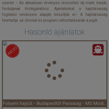
szerint. - Az aktuálisan érvényes részvételi díj miatt, kérjük,
forduljanak Kollégáinkhoz. Ajánlatunkat a hajótársaság
foglalási rendszere alapján készítjük el.- A hajótársaság
fenntartja az útvonal és program változtatásának a jogát.
Hasonló ajánlatok
Folyami hajóút - Budapesttől Passauig - MS Modigliani (Hajó)