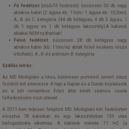
Fő fedélzet
(első/fő fedélzet): összesen 50 db nagy
ablakos kabin (2 ágyas kb. 11nm/ 1 ágyas kb. 10,5nm).
A., B. és C. kategória. (44 db kétágyas, 4 db 3 ágyas, 1
db 1 ágyas és 1 db kétágyas lakosztály).A kabinok
ablakai NEM nyithatóak!
Felső fedélzet
: összesen 28 db kétágyas nagy
ablakos kabin (kb. 11nm/az ablak felső keskeny része
eltolható). A., B. és prémium B. kategória.
Szállás leírás:
Az MS Modigliani a híres, különösen portréiról ismert olasz
festőről lett elnevezve. A hajó a Rajnán és a Dunán közlekedik
és e két romantikus folyó által kínált számos csoda
felfedezésére viszi utasait.
A 2011-ben teljesen felújított MS Modigliani két fedélzeten
elosztva 78 kabinban és egy lakosztályban 159 utas
befogadására alkalmas. A kabinok mérete 11 m2 (a