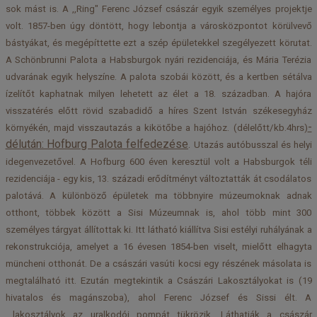
sok mást is. A ,,Ring" Ferenc József császár egyik személyes projektje
volt. 1857-ben úgy döntött, hogy lebontja a városközpontot körülvevő
bástyákat, és megépíttette ezt a szép épületekkel szegélyezett körutat.
A Schönbrunni Palota a Habsburgok nyári rezidenciája, és Mária Terézia
udvarának egyik helyszíne. A palota szobái között, és a kertben sétálva
ízelítőt kaphatnak milyen lehetett az élet a 18. században. A hajóra
visszatérés előtt rövid szabadidő a híres Szent István székesegyház
-
környékén, majd visszautazás a kikötőbe a hajóhoz. (délelőtt/kb.4hrs)
délután: Hofburg Palota felfedezése
.
Utazás autóbusszal és helyi
idegenvezetővel. A Hofburg 600 éven keresztül volt a Habsburgok téli
rezidenciája - egy kis, 13. századi erődítményt változtatták át csodálatos
palotává. A különböző épületek ma többnyire múzeumoknak adnak
otthont, többek között a Sisi Múzeumnak is, ahol több mint 300
személyes tárgyat állítottak ki. Itt látható kiállítva Sisi estélyi ruhályának a
rekonstrukciója, amelyet a 16 évesen 1854-ben viselt, mielőtt elhagyta
müncheni otthonát. De a császári vasúti kocsi egy részének másolata is
megtalálható itt. Ezután megtekintik a Császári Lakosztályokat is (19
hivatalos és magánszoba), ahol Ferenc József és Sissi élt. A
lakosztályok az uralkodói pompát tükrözik. Láthatják a császár