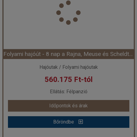
Város:
Folyami hajóutak
Utazás módja:
Hajó
Ellátás:
Teljes ellátás
Szálláskategória:
Program szerint
Szobatípus:
Kétágyas ablakos kabinban (főfedélzet-középen), 2 felnőtt
Időtartam:
4 éj
Folyami hajóút - 8 nap a Rajna, Meuse és Scheldt mentén - nickoSPIRIT (Hajó)
Időpont: 2026-08-11 | 4 éj
Hajóutak / Folyami hajóutak
560.175 Ft-tól
már 230.615 Ft-tól
Ellátás: Félpanzió
Időpontok és árak
Időpontok és árak
Bőröndbe
Bőröndbe