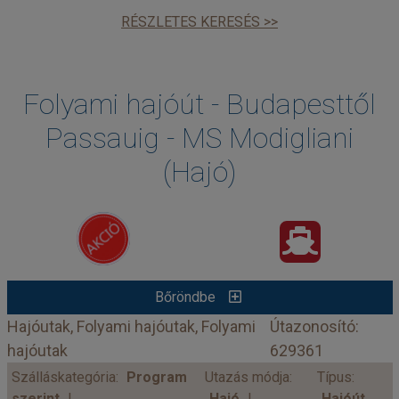
RÉSZLETES KERESÉS >>
Folyami hajóút - Budapesttől
Passauig - MS Modigliani
(Hajó)
Bőröndbe
Hajóutak, Folyami hajóutak, Folyami
Útazonosító:
hajóutak
629361
Szálláskategória:
Program
Utazás módja:
Típus:
szerint
Hajó
Hajóút