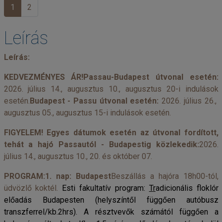
1
2
Leírás
Leírás:
KEDVEZMÉNYES ÁR!Passau-Budapest útvonal esetén:
2026. július 14., augusztus 10., augusztus 20-i indulások
esetén.
Budapest - Passu útvonal esetén:
2026. július 26.,
augusztus 05., augusztus 15-i indulások esetén.
FIGYELEM! Egyes dátumok esetén az útvonal fordított,
tehát a hajó Passautól - Budapestig közlekedik:
2026.
július 14., augusztus 10., 20. és október 07.
PROGRAM:1. nap: Budapest
Beszállás a hajóra 18h00-tól,
üdvözlő koktél.
Esti fakultatív program:
T
r
adicionális floklór
előadás Budapesten (helyszíntől függően autóbusz
transzferrel/kb.2hrs). A résztvevők számától függően a