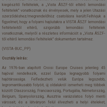
kiegészítő feltételek, a ,,Vista ÁSZF-től eltérő lemondási
feltételek" vonatkoznak és érvényesek, mely a jelen Utazási
szerződéshez/megrendelőhöz csatolásra került.Felhívjuk a
figyelmet, hogy a folyami hajóutakra a VISTA ÁSZF lemondási
feltételeitől eltérő, szigorúbb lemondási feltételek
vonatkoznak, melyről a részletes információt a ,,Vista ÁSZF-
től eltérő lemondási feltételek" dokumentum tartalmaz.
(VISTA-BUC_PP)
Osztály leírás:
Az 1976-ban alapított Croisi Europe Cruises jelenleg 45
hajóval rendelkezik, ezzel Európa legnagyobb folyami
hajótársasága. Felfedezheti velük Európa legszebb,
legromantikusabb folyóit, új oldalukról ismerheti meg többek
között Olaszország, Franciaország, Portugália, Németország,
Belgium, Spanyolország, Ausztria varázslatos folyó menti
városait; és a látványon felül élvezheti a helyi ételeket,