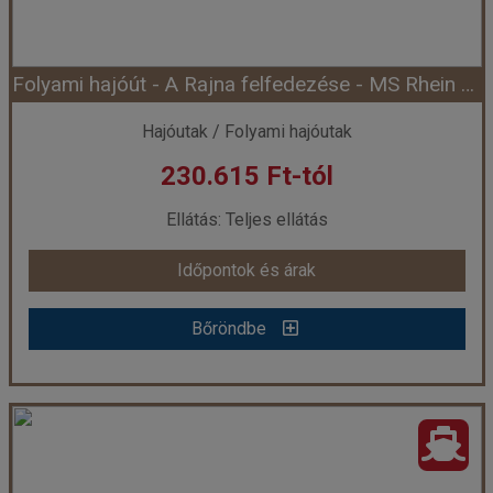
Folyami hajóút - A Rajna felfedezése - MS Rhein Symphonie (Hajó)
Időpont: 2026-08-10 | 5 éj
Hajóutak / Folyami hajóutak
230.615 Ft-tól
már 351.120 Ft-tól
Ellátás: Teljes ellátás
Időpontok és árak
Időpontok és árak
Bőröndbe
Bőröndbe
Folyami hajóút - A Rajna felfedezése - MS Rhein Symphonie (Hajó)
Ország:
Hajóutak