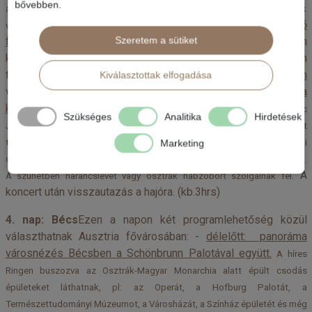
bővebben.
a Kastély épületét kívülről nézik meg. Majd rövid szabadidő után térnek
vagy
- Felfedező
vissza a hajóra (gyalogosan vagy autóbusszal).
Szeretem a sütiket
fakultatív program
: kirándulás a Kis-Kárpátokban. A Devin
kastélyból fantasztikus kilátás nyílik a Pozsonyra
Délután
tovább hajózás Bécsbe, ahol
esti fakultatív programon
Kiválasztottak elfogadása
vehetnek részt:
- Utazás busszal a bécsi
Kursalonba, a
koncert helyszínére.
A híres keringő dallamok visszarepítenek Ferenc
Szükséges
Analitika
Hirdetések
József és Sisi korába. A zenekar 8-13 zenészből, két énekesből és két
táncosból áll. A koncert az első felében Mozart ismert dallamai
Marketing
csendülnek fel, a másodikban pedig a Strauss kedvenc művei hallhatóak.
A
A szünetben narancslevet vagy osztrák habzóbort szolgálnak fel.
koncert után visszautazás a hajóra. (kb.3hrs)
4. nap: Bécs
Ezen a napon két programlehetőség közül
választhatnak Ausztria fővárosában: -
délelőtt: panoráma
városnézés Bécsben a Schönbrunn Palotával együtt.
A híres
Ringen buszozva az Osztrák-Magyar Monarchia alatt épült csodás
épületeket láthatnak, pl: az Operát, a Hofburg Palotát, a
Természettudományi Múzeumot, a Városházát, a Színház épületét és még