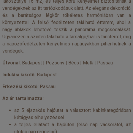
lakosztályé 16 m2) és teljes körű kényelmet biztosítanak a
vendégeknek az itt tartózkodásuk alatt. Az elegáns dekoráció
és a barátságos légkör tökéletes harmóniában van a
környezettel. A felső fedélzeten található étterem, ahol a
nagy ablakok lehetővé teszik a panoráma megcsodálását.
Ugyanezen a szinten található a társalgó/bár is tánctérrel, míg
a napozófedélzeten kényelmes napágyakban pihenhetnek a
vendégek.
Útvonal:
Budapest | Pozsony | Bécs | Melk | Passau
Indulási kikötő:
Budapest
Érkezési kikötő:
Passau
Az ár tartalmazza:
az 5 éjszakás hajóutat a választott kabinkategóriában
kétágyas elhelyezéssel
a teljes ellátást a hajóúton (első nap vacsorától, az
utolsó nap reggeliig),