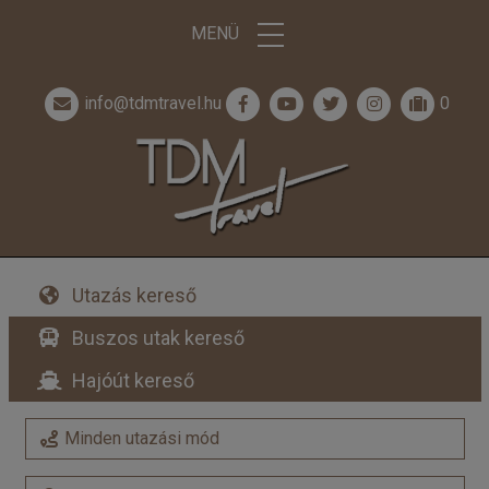
MENÜ
info@tdmtravel.hu
0
Utazás kereső
Buszos utak kereső
Hajóút kereső