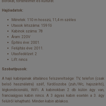
borokat, történelmet és kultúrát.
Hajóadatok:
Méretek: 110 m hosszú, 11,4 m széles
Utasok létszáma: 159 fő
Kabinok száma: 78
Áram: 220V
Építés éve: 2001.
Felújítás éve: 2011.
Utasfedélzet: 2
Lift: nincs
Szobatípusok:
A hajó kabinjainak általános felszereltsége: TV, telefon (csak
belső használatra) széf, fürdőszoba (zuh./Wc, hajszárító),
légkondicionáló, WiFi. A kabinokban 2 db külön ágy van,
franciaágyas kabin nincs. A 3 ágyas kabin esetén a 3. ágy
felülről lehajtható. Minden kabin ablakos.