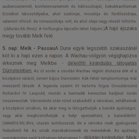
audienciatermét, konferenciatermét és hálószobáját, bekukkanthatnak
Erzsébet lakosztályaiba, ahol szalonjai, mosdója és fürdőszobája,
valamint öltöző- és tornaszobája volt, és ahol ideje nagy részét töltötte.
A hajó éjszaka
(délután/kb.3hrs)/ A Hofburgba lépcsőn lehet feljutni.)
megy tovább Melk felé.
5. nap: Melk - Passau
A Duna egyik legszebb szakaszánál
köt ki a hajó ezen a napon. A Wachau-völgyön végighajózva
érkeznek meg Melkbe. -
délelőtti kirándulás: látogatás
Dürnsteinben.
Az út során a csodás Wachau régión átutazva érik el a
középkori váráról, ismert bájos Dürnsteint. Kék-fehér templomtornya már
messziről látszik. A legenda szerint itt tartotta fogva Oroszlánszívű
Richárdot IV. Leopold, miután a harmadik keresztes hadjárat során
összevesztek. Városnézés után rövid szabadidő a városban, sétálhatnak
a középkori utcákon, és akár meg is látogathatják a barokk apátságot,
vagy akár megkóstolhatják a helyi specialitást, a baracklikőrt.
(délelőtt/kb.3hrs, utazás autóbusszal, de a városka csak gyalogosan
fedezhető fel. Az utcák macskakövesek és meredekek. Az apátság
-
délutáni kirándulás: Melk
megtekintése saját költségen lehetséges.)