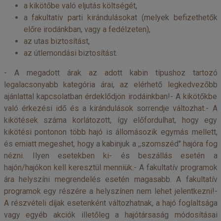
a kikötőbe való eljutás költségét,
a fakultatív parti kirándulásokat (melyek befizethetők
előre irodánkban, vagy a fedélzeten),
az utas biztosítást,
az útlemondási biztosítást.
- A megadott árak az adott kabin típushoz tartozó
legalacsonyabb kategória árai, az elérhető legkedvezőbb
ajánlattal kapcsolatban érdeklődjön irodáinkban!- A kikötőkbe
való érkezési idő és a kirándulások sorrendje változhat.- A
kikötések száma korlátozott, így előfordulhat, hogy egy
kikötési pontonon több hajó is állomásozik egymás mellett,
és emiatt megeshet, hogy a kabinjuk a ,,szomszéd" hajóra fog
nézni. Ilyen esetekben ki- és beszállás esetén a
hajón/hajókon kell keresztül menniük.- A fakultatív programok
ára helyszíni megrendelés esetén magasabb. A fakultatív
programok egy részére a helyszínen nem lehet jelentkezni!-
A részvételi díjak esetenként változhatnak, a hajó foglaltsága
vagy egyéb akciók illetőleg a hajótársaság módosításai