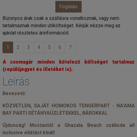
Foglalás
Bizonyos árak csak a szállásra vonatkoznak, vagy nem
tartalmaznak minden útiköltséget. Kérjük nézze meg az
ajánlat részletes árinformációit.
1
2
3
4
5
6
7
A csomagár minden kötelező költséget tartalmaz
(repülőjegyet és illetéket is).
Leírás
Bevezető:
KÖZVETLEN, SAJÁT HOMOKOS TENGERPART - NA'AMA
BAY PARTI SÉTÁNYAÜZLETEKKEL, BÁROKKAL
Újdonság! Mostantól a Ghazala Beach szálloda all
inclusive ellátást kínál!