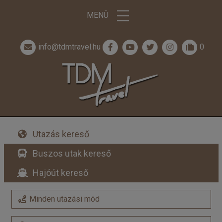
MENÜ
info@tdmtravel.hu
0
Utazás kereső
Buszos utak kereső
Hajóút kereső