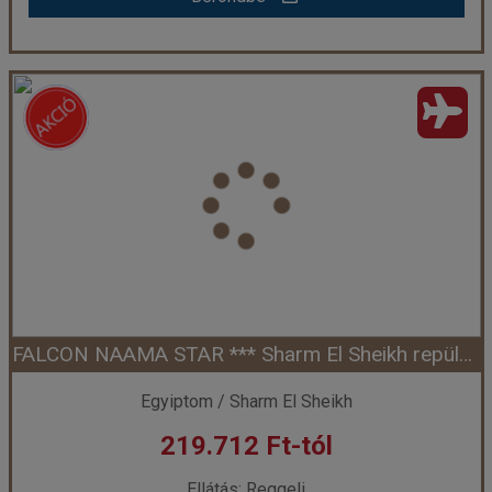
FALCON HILLS *** Sharm El Sheikh repülővel
Ország:
Egyiptom
Város:
Sharm El Sheikh
Utazás módja:
Repülővel
Ellátás:
Reggeli
Szálláskategória:
Hotel ***
Szobatípus:
standard kétágyas szoba, kertre néző
Időtartam:
7 éj
FALCON NAAMA STAR *** Sharm El Sheikh repülővel
Időpont: 2026-08-11 | 7 éj
Egyiptom / Sharm El Sheikh
219.712 Ft-tól
már 219.712 Ft-tól
Ellátás: Reggeli