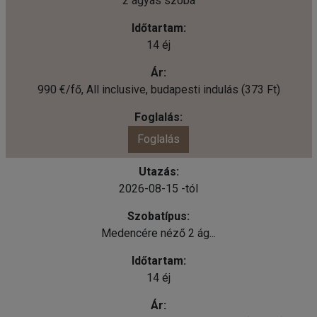
2 ágyas szoba
14 éj
990 €/fő, All inclusive, budapesti indulás (373 Ft)
Foglalás
2026-08-15 -tól
Medencére néző 2 ág...
14 éj