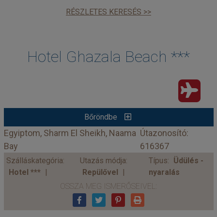
RÉSZLETES KERESÉS >>
Hotel Ghazala Beach ***
Bőröndbe
Egyiptom, Sharm El Sheikh, Naama
Útazonosító:
Bay
616367
Szálláskategória:
Utazás módja:
Típus:
Üdülés -
Hotel ***
Repülővel
nyaralás
OSSZA MEG ISMERŐSEIVEL: