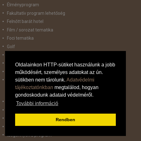
Élményprogram
Fakultatív program lehetőség
Felnőtt barát hotel
Film / sorozat tematika
Foci tematika
Golf
Gyerekbarát
Gyógyfürdő - Élményfürdő - Aquapark
Oldalainkon HTTP-sütiket használunk a jobb
Hajós kirándulás
működésért, személyes adatokat az ún.
sütikben nem tárolunk.
Adatvédelmi
Háziállat barát
tájékoztatónkban
megtalálod, hogyan
gondoskodunk adataid védelméről.
Hegyvidék
További információ
Homokos strand
Hosszú Hétvégék
Rendben
Húsvéti út
idegennyelvű program