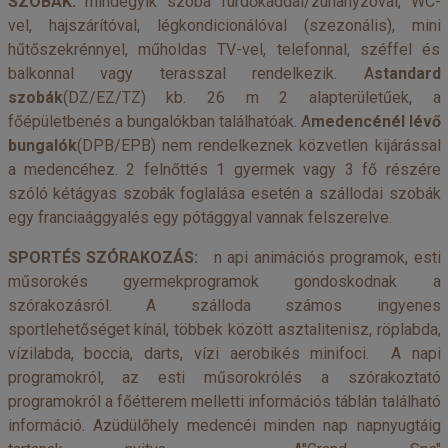
SZOBÁK:
mindegyik szoba fürdőkáddal/zuhanyzóval, WC-
vel, hajszárítóval, légkondicionálóval (szezonális), mini
hűtőszekrénnyel, műholdas TV-vel, telefonnal, széffel és
balkonnal vagy terasszal rendelkezik. A
standard
szobák
(DZ/EZ/TZ) kb. 26 m 2 alapterületűek, a
főépületbenés a bungalókban találhatóak. A
medencénél lévő
bungalók
(DPB/EPB)
nem rendelkeznek közvetlen kijárással
a medencéhez. 2 felnőttés 1 gyermek vagy 3 fő részére
szóló kétágyas szobák foglalása esetén a szállodai szobák
egy franciaággyalés egy pótággyal vannak felszerelve.
SPORTÉS SZÓRAKOZÁS:
n api animációs programok, esti
műsorokés gyermekprogramok gondoskodnak a
szórakozásról. A szálloda számos ingyenes
sportlehetőséget kínál, többek között asztalitenisz, röplabda,
vízilabda, boccia, darts, vízi aerobikés minifoci. A napi
programokról, az esti műsorokrólés a szórakoztató
programokról a főétterem melletti információs táblán található
információ. Azüdülőhely medencéi minden nap napnyugtáig