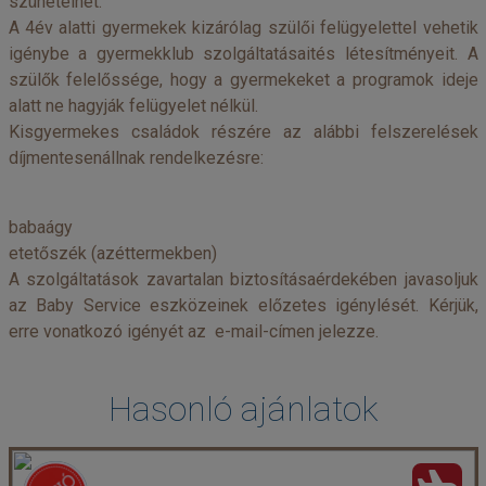
szünetelhet.
A 4év alatti gyermekek kizárólag szülői felügyelettel vehetik
igénybe a gyermekklub szolgáltatásaités létesítményeit. A
szülők felelőssége, hogy a gyermekeket a programok ideje
alatt ne hagyják felügyelet nélkül.
Kisgyermekes családok részére az alábbi felszerelések
díjmentesenállnak rendelkezésre:
babaágy
etetőszék (azéttermekben)
A szolgáltatások zavartalan biztosításaérdekében javasoljuk
az Baby Service eszközeinek előzetes igénylését. Kérjük,
erre vonatkozó igényét az e-mail-címen jelezze.
Hasonló ajánlatok