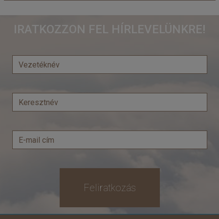
Hotel Sharm Plaza ****
IRATKOZZON FEL HÍRLEVELÜNKRE!
Ország:
Egyiptom
Város:
Naama Bay
Utazás módja:
Repülővel
Ellátás:
All inclusive
Szálláskategória:
Hotel ****
Szobatípus:
Családi szoba
Időtartam:
14 éj
Időpont: 2026-08-15 | 14 éj
már 630 €-tól (237.353 Ft)
Feliratkozás
Időpontok és árak