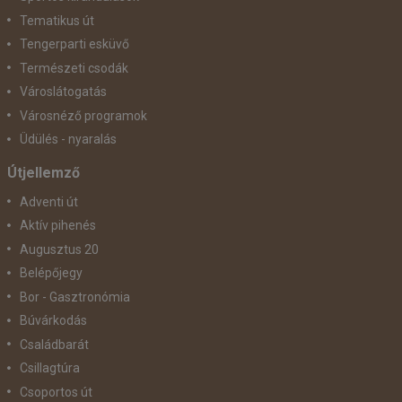
Tematikus út
Tengerparti esküvő
Természeti csodák
Városlátogatás
Városnéző programok
Üdülés - nyaralás
Útjellemző
Adventi út
Aktív pihenés
Augusztus 20
Belépőjegy
Bor - Gasztronómia
Búvárkodás
Családbarát
Csillagtúra
Csoportos út