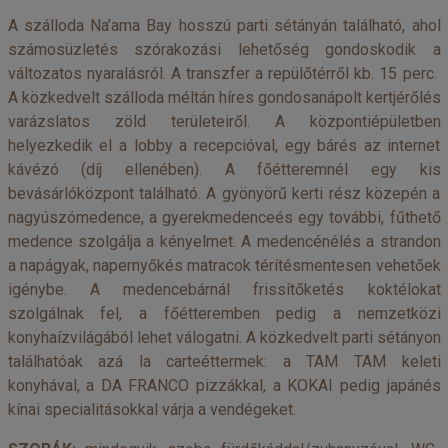
A szálloda Na’ama Bay hosszú parti sétányán található, ahol
számosüzletés szórakozási lehetőség gondoskodik a
változatos nyaralásról. A transzfer a repülőtérről kb. 15 perc.
A közkedvelt szálloda méltán híres gondosanápolt kertjérőlés
varázslatos zöld területeiről. A központiépületben
helyezkedik el a lobby a recepcióval, egy bárés az internet
kávézó (díj ellenében). A főétteremnél egy kis
bevásárlóközpont található. A gyönyörű kerti rész közepén a
nagyúszómedence, a gyerekmedenceés egy további, fűthető
medence szolgálja a kényelmet. A medencénélés a strandon
a napágyak, napernyőkés matracok térítésmentesen vehetőek
igénybe. A medencebárnál frissítőketés koktélokat
szolgálnak fel, a főétteremben pedig a nemzetközi
konyhaízvilágából lehet válogatni. A közkedvelt parti sétányon
találhatóak azá la carteéttermek: a TAM TAM keleti
konyhával, a DA FRANCO pizzákkal, a KOKAI pedig japánés
kínai specialitásokkal várja a vendégeket.