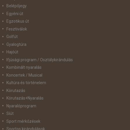
Belépőjegy
Egyéni út
Egzotikus út
Fesztiválok
Golfút
Gyalogtúra
Hajóút
Ifjúsági program / Osztálykirándulás
Kombinált nyaralás
Koncertek / Musical
Kultúra és történelem
Körutazás
Körutazás+Nyaralás
Nyaralóprogram
Síút
Sport mérkőzések
Sportos kirándulások