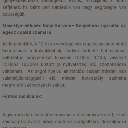
igényekkelérkező vendégeket. Kérjük, forduljanak a hotel
séfjéhez, ha bármilyen kérdésük van vagy segítségre van
szükségük.
Maxi-Gyereklubés Baby Service– Kényelmes nyaralás az
egész család számára
Az legfiatalabb, 4-12 éves vendégeinek izgalmasünnepi hetet
biztosítanak a kölyökklubok, melyek hetente hat naponát
változatos programokat kínálnak 10:00és 12:30, valamint
15:00és 16:30óra között (a nyitvatartási idő szezonálisan
változhat). Az angol nyelvű animációs csapat minden nap
valamiújdonsággaláll elő, minden korosztály számára
megfelelő szórakozást nyújtva.
Fontos tudnivalók:
A gyermekklub működése minimális létszámhoz kötött, ezért
alacsony részvételi arány esetén a szolgáltatás időszakosan