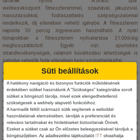
tartanak nyitva. A"Grand Spa"
wellnessközpont fitneszteremmel, szaunával, jakuzzival,
masszázsokkal, fodrászattalés szépségszalonnal
rendelkezik, díj ellenében vehető igénybe. A fitneszterem
naponta 30 percig ingyenesen használható. A nyári
hónapokban a fitneszterem nyitvatartása 21:00óráig
meghosszabbított. Egyéb vízi sportokés
strandtevékenységek, valamint búvárkodási lehetőségek is
igénybe vehetők felár ellenében helyi szolgáltatókáltal.
Süti beállítások
GYEREKEK:
a gyerekklub változatos programot kínál
különböző tevékenységekkel naponta 10:00és 12:30,
A hatékony navigáció és bizonyos funkciók működésének
valamint 15:00és 16:30óra között.
érdekében sütiket használunk.A "Szükséges" kategóriába sorolt
sütiket a böngésző tárolja, mivel ezek elengedhetetlenül
All INCLUSIVE:
a főétterem svédasztalos reggelit, ebédetés
szükségesek a webhely alapvető funkcióihoz.
vacsorát kínál. Különösen népszerűek a napi tematikus esték.
A harmadik féltől származó sütik segítenek a weboldal
A bőséges svédasztalos reggelit 7:00és 10:00óra között, az
használatának elemzésében, tárolják a preferenciáit és
releváns tartalmakat és hirdetéseket biztosítanak Önnek.
ebédet 12:30és 14:30óra között kínálják. A vacsora
Ezeket a sütiket csak az Ön előzetes beleegyezésével tároljuk a
időpontja szezonálisan változó lehet, nyáronáltalában 19:00és
böngészőjében. Az adatkezelési tájékoztatót
ITT
olvashatja
21:30óra között, télen pedig 18:30és 21:00óra között