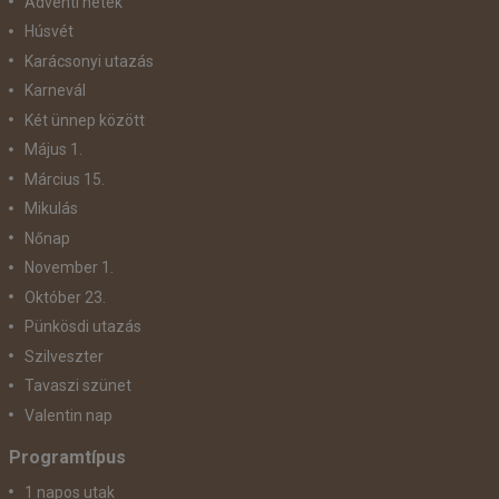
Adventi hetek
Húsvét
Karácsonyi utazás
Karnevál
Két ünnep között
Május 1.
Március 15.
Mikulás
Nőnap
November 1.
Október 23.
Pünkösdi utazás
Szilveszter
Tavaszi szünet
Valentin nap
Programtípus
1 napos utak