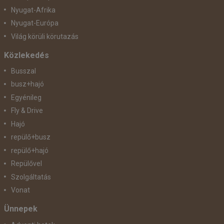
Nyugat-Afrika
Nyugat-Európa
Világ körüli körutazás
Közlekedés
Busszal
busz+hajó
Egyénileg
Fly & Drive
Hajó
repülő+busz
repülő+hajó
Repülővel
Szolgáltatás
Vonat
Ünnepek