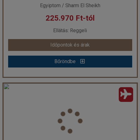
Egyiptom / Sharm El Sheikh
225.970 Ft-tól
már 219.712 Ft-tól
Ellátás: Reggeli
Időpontok és árak
Időpontok és árak
Bőröndbe
Bőröndbe
CORAL HILLS SHARM *** Sharm El Sheikh repülővel
Ország:
Egyiptom
Város:
Sharm El Sheikh
Utazás módja:
Repülővel
Ellátás:
Reggeli
Szálláskategória:
Hotel ***
Szobatípus:
standard kétágyas szoba, kertre néző
Időtartam:
7 éj