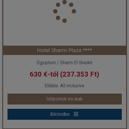
Város:
Naama Bay
Utazás módja:
Repülővel
Ellátás:
All inclusive
Szálláskategória:
Hotel ****
Szobatípus:
2 ágyas szoba
Időtartam:
14 éj
Hotel Sharm Plaza ****
Időpont: 2026-08-15 | 14 éj
Egyiptom / Sharm El Sheikh
630 €-tól (237.353 Ft)
már 570 €-tól (214.748 Ft)
Ellátás: All inclusive
Időpontok és árak
Időpontok és árak
Bőröndbe
Bőröndbe