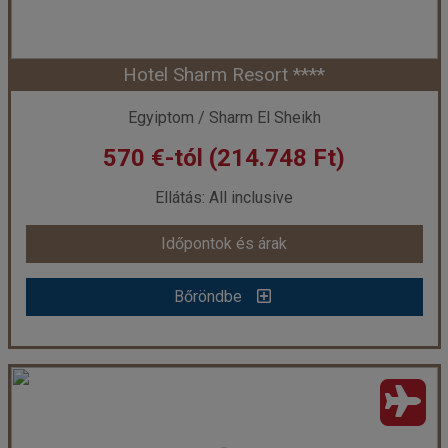
Hotel Sharm Resort ****
Időpont: 2026-08-11 | 7 éj
Egyiptom / Sharm El Sheikh
570 €-tól (214.748 Ft)
már 225.970 Ft-tól
Ellátás: All inclusive
Időpontok és árak
Időpontok és árak
Bőröndbe
Bőröndbe
Hotel Sharm Resort ****
Ország:
Egyiptom