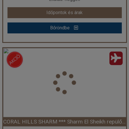
Időpontok és árak
Időpontok és árak
Bőröndbe
Bőröndbe
FALCON NAAMA STAR *** Sharm El Sheikh repülővel
Ország:
Egyiptom
Város:
Sharm El Sheikh
Utazás módja:
Repülővel
Ellátás:
Reggeli
Szálláskategória:
Hotel ***
Szobatípus:
standard kétágyas szoba, kertre néző
Időtartam:
7 éj
CORAL HILLS SHARM *** Sharm El Sheikh repülővel
Időpont: 2026-08-11 | 7 éj