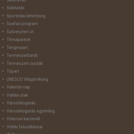
Síoktatás
Sportolási lehetőség
Szafari program
Szilveszteri út
Témaparkok
Tengerpart
Természetbarát
Természeti csodák
Tópart
UNESCO Világörökség
Valentin nap
Vallási utak
Városlátogatás
Városlátogatás egyénileg
Velencei karnevál
Vidéki felszállással