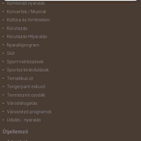
Kombinált nyaralás
Koncertek / Musical
Kultúra és történelem
Körutazás
Körutazás+Nyaralás
Nyaralóprogram
Síút
Sport mérkőzések
Sportos kirándulások
Tematikus út
Tengerparti esküvő
Természeti csodák
Városlátogatás
Városnéző programok
Üdülés - nyaralás
Útjellemző