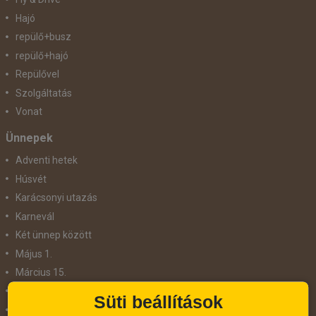
Hajó
repülő+busz
repülő+hajó
Repülővel
Szolgáltatás
Vonat
Ünnepek
Adventi hetek
Húsvét
Karácsonyi utazás
Karnevál
Két ünnep között
Május 1.
Március 15.
Mikulás
Süti beállítások
Nőnap