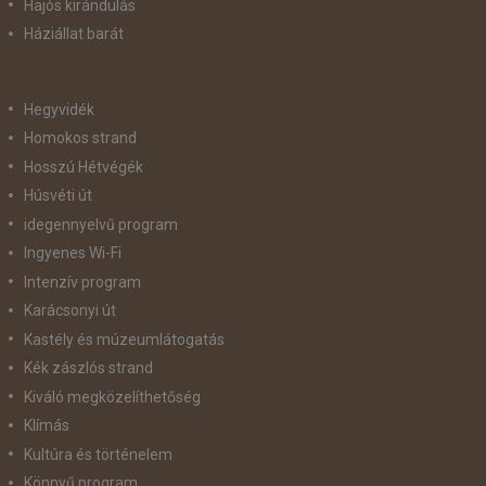
Hajós kirándulás
Háziállat barát
Hegyvidék
Homokos strand
Hosszú Hétvégék
Húsvéti út
idegennyelvű program
Ingyenes Wi-Fi
Intenzív program
Karácsonyi út
Kastély és múzeumlátogatás
Kék zászlós strand
Kiváló megközelíthetőség
Klímás
Kultúra és történelem
Könnyű program