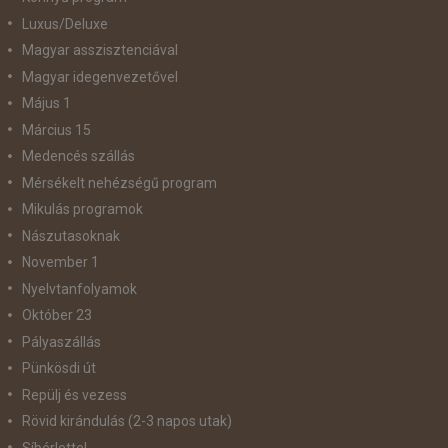
Luxus/Deluxe
Magyar asszisztenciával
Magyar idegenvezetővel
Május 1
Március 15
Medencés szállás
Mérsékelt nehézségű program
Mikulás programok
Nászutasoknak
November 1
Nyelvtanfolyamok
Október 23
Pályaszállás
Pünkösdi út
Repülj és vezess
Rövid kirándulás (2-3 napos utak)
Síbérlettel