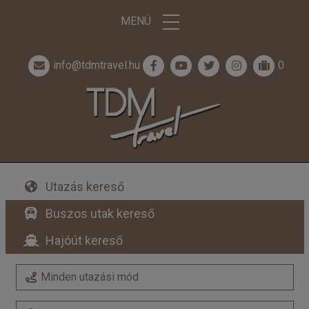
MENÜ
info@tdmtravel.hu
0
Utazás kereső
Buszos utak kereső
Hajóút kereső