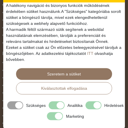
November 1.
A hatékony navigáció és bizonyos funkciók működésének
érdekében sütiket használunk.A "Szükséges" kategóriába sorolt
Október 23.
sütiket a böngésző tárolja, mivel ezek elengedhetetlenül
Pünkösdi utazás
szükségesek a webhely alapvető funkcióihoz.
Szilveszter
A harmadik féltől származó sütik segítenek a weboldal
használatának elemzésében, tárolják a preferenciáit és
Tavaszi szünet
releváns tartalmakat és hirdetéseket biztosítanak Önnek.
Valentin nap
Ezeket a sütiket csak az Ön előzetes beleegyezésével tároljuk a
Programtípus
böngészőjében. Az adatkezelési tájékoztatót
ITT
olvashatja
bővebben.
1 napos utak
Belépőjegy
Szeretem a sütiket
Egyéni út
Egzotikus út
Kiválasztottak elfogadása
Fesztiválok
Golfút
Szükséges
Analitika
Hirdetések
Gyalogtúra
Hajóút
Marketing
Ifjúsági program / Osztálykirándulás