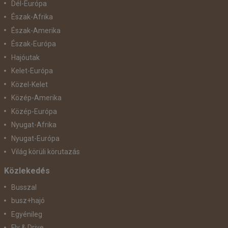
Dél-Európa
Észak-Afrika
Észak-Amerika
Észak-Európa
Hajóutak
Kelet-Európa
Közel-Kelet
Közép-Amerika
Közép-Európa
Nyugat-Afrika
Nyugat-Európa
Világ körüli körutazás
Közlekedés
Busszal
busz+hajó
Egyénileg
Fly & Drive