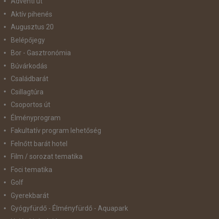
Adventi út
Aktív pihenés
Augusztus 20
Belépőjegy
Bor - Gasztronómia
Búvárkodás
Családbarát
Csillagtúra
Csoportos út
Élményprogram
Fakultatív program lehetőség
Felnőtt barát hotel
Film / sorozat tematika
Foci tematika
Golf
Gyerekbarát
Gyógyfürdő - Élményfürdő - Aquapark