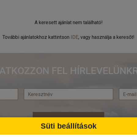
A keresett ajánlat nem található!
További ajánlatokhoz kattintson
IDE
, vagy használja a keresőt!
RATKOZZON FEL HÍRLEVELÜNKR
Feliratkozás
Süti beállítások