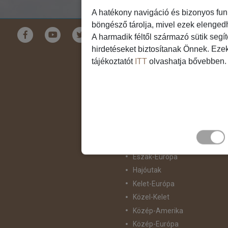
A hatékony navigáció és bizonyos fun
böngésző tárolja, mivel ezek elenged
Földrészek
A harmadik féltől származó sütik segí
hirdetéseket biztosítanak Önnek. Eze
Ausztrália
tájékoztatót
ITT
olvashatja bővebben.
Ázsia
Csendes-Óceáni Szigetvilág
Dél-Afrika
Dél-Amerika
Dél-Európa
Észak-Afrika
Észak-Amerika
Észak-Európa
Hajóutak
Kelet-Európa
Közel-Kelet
Közép-Amerika
Közép-Európa