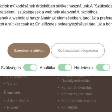
kciók működésének érdekében sütiket használunk.A "Szükséges"
hetetlenül szükségesek a webhely alapvető funkcióihoz.
Közlekedés
Programtípus
tenek a weboldal használatának elemzésében, tárolják a preferen
ket a sütiket csak az Ön előzetes beleegyezésével tároljuk a b
Busszal
1 napos utak
busz+hajó
Belépőjegy
Egyénileg
Egyéni út
Fly & Drive
Egzotikus út
Szeretem a sütiket
Kiválasztottak elfogadása
Hajó
Fesztiválok
repülő+busz
Golfút
repülő+hajó
Gyalogtúra
Szükséges
Analitika
Hirdetések
Repülővel
Hajóút
Ifjúsági program /
Szolgáltatás
Osztálykirándulás
Vonat
Kombinált nyaralás
Ünnepek
Koncertek / Musical
Kultúra és történelem
Adventi hetek
Körutazás
Húsvét