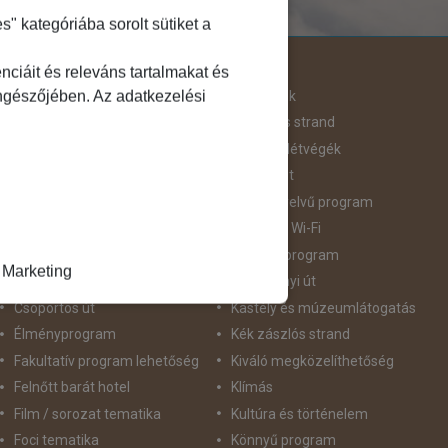
 kategóriába sorolt sütiket a
Útjellemző
ciáit és releváns tartalmakat és
öngészőjében. Az adatkezelési
Adventi út
Hegyvidék
Aktív pihenés
Homokos strand
Augusztus 20
Hosszú Hétvégék
Belépőjegy
Húsvéti út
Bor - Gasztronómia
idegennyelvű program
Búvárkodás
Ingyenes Wi-Fi
Családbarát
Intenzív program
Marketing
Csillagtúra
Karácsonyi út
Csoportos út
Kastély és múzeumlátogatás
Élményprogram
Kék zászlós strand
Fakultatív program lehetőség
Kiváló megközelíthetőség
Felnőtt barát hotel
Klímás
Film / sorozat tematika
Kultúra és történelem
Foci tematika
Könnyű program