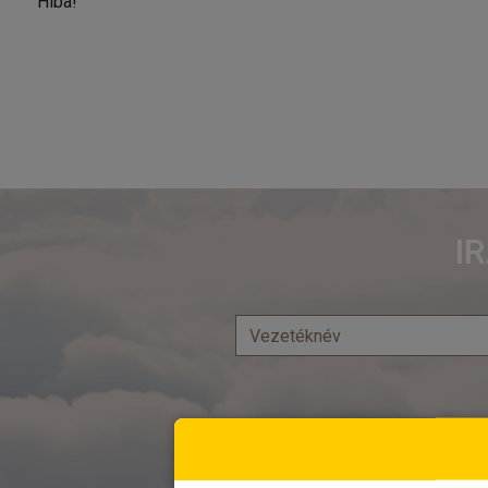
Hiba!
I