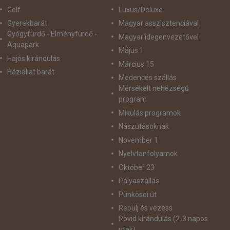
Golf
Luxus/Deluxe
Gyerekbarát
Magyar asszisztenciával
Gyógyfürdő - Élményfürdő -
Magyar idegenvezetővel
Aquapark
Május 1
Hajós kirándulás
Március 15
Háziállat barát
Medencés szállás
Mérsékelt nehézségű
program
Mikulás programok
Nászutasoknak
November 1
Nyelvtanfolyamok
Október 23
Pályaszállás
Pünkösdi út
Repülj és vezess
Rövid kirándulás (2-3 napos
utak)