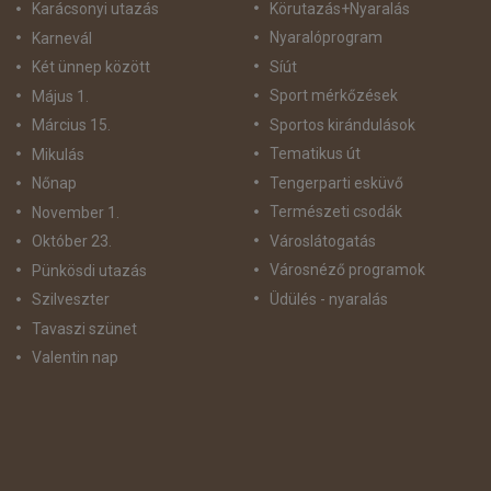
Körutazás+Nyaralás
Karácsonyi utazás
Nyaralóprogram
Karnevál
Síút
Két ünnep között
Sport mérkőzések
Május 1.
Sportos kirándulások
Március 15.
Tematikus út
Mikulás
Tengerparti esküvő
Nőnap
Természeti csodák
November 1.
Városlátogatás
Október 23.
Városnéző programok
Pünkösdi utazás
Üdülés - nyaralás
Szilveszter
Tavaszi szünet
Valentin nap