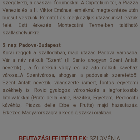
szegélyezi, a császári fórumokkal. A Capitolium tér, a Piazza
Venezia és a II. Viktor Emánuel emlékmű megtekintése után
búcsút veszünk Rómától és megkezdjük utazásunkat észak
felé. Esti érkezés Montecatini Terme-ben található
szálláshelyünkre.
5. nap: Padova-Budapest
Korai reggeli a szállodában, majd utazás Padova városába.
Vár a név nélküli "Szent" (Il Santo ahogyan Szent Antalt
nevezik) , a fű nélküli völgy és az ajtó nélküli kávéház
városa...A Szentvárosa, ahogyan a padovaiak szeretetből
Szent Antalt nevezik, világszerte ismert, fontos egyetemi
székhely is. Rövid gyalogos városnézés a legfontosabb
látnivalókkal (Prato della Valle, Bazilika, Egyetem, Pedrocchi
kávéház, Piazza delle Erbe e Frutta) majd hazautazás.
Érkezés Magyarországra a késő éjszakai órákban.
BEUTAZÁSI FELTÉTELEK:
SZLOVÉNIA
,