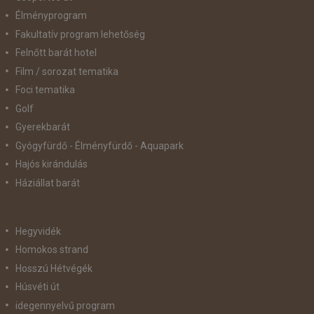
Élményprogram
Fakultatív program lehetőség
Felnőtt barát hotel
Film / sorozat tematika
Foci tematika
Golf
Gyerekbarát
Gyógyfürdő - Élményfürdő - Aquapark
Hajós kirándulás
Háziállat barát
Hegyvidék
Homokos strand
Hosszú Hétvégék
Húsvéti út
idegennyelvű program