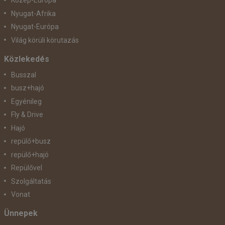
Közép-Európa
Nyugat-Afrika
Nyugat-Európa
Világ körüli körutazás
Közlekedés
Busszal
busz+hajó
Egyénileg
Fly & Drive
Hajó
repülő+busz
repülő+hajó
Repülővel
Szolgáltatás
Vonat
Ünnepek