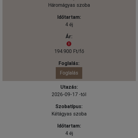
Háromágyas szoba
4 éj
194.900 Ft/fő
Foglalás
2026-09-17 -tól
Kétágyas szoba
4 éj