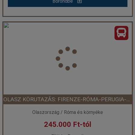
Bőröndbe
Római barangolások
Ország:
Olaszország
Város:
Róma
Utazás módja:
Busszal
Ellátás:
Reggeli
Szálláskategória:
Hotel
Szobatípus:
Háromágyas szoba
Időtartam:
4 éj
OLASZ KÖRUTAZÁS: FIRENZE-RÓMA-PERUGIA-TRIESZT BUSSZAL
Időpont: 2026-09-17 | 4 éj
Olaszország / Róma és környéke
245.000 Ft-tól
már 194.900 Ft-tól