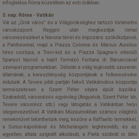
elfoglalása Róma közelében az esti órákban.
3. nap: Róma - Vatikán
Vár az „Örök város” és a Világörökséghez tartozó történelmi
városközpont. Reggeli után megkezdjük római
városnézésünket a Navona térrel és impozáns szökőkútjaival,
a Pantheonnal, majd a Piazza Colonna és Marcus Aurelius
híres oszlopa, a Trevi-kút és a Piazza Spagna-n elterülő
Spanyol lépcső a hajót formázó Fontana di Barcacciaval
szerepel programunkban. Délután a világ legkisebb szuverén
államának, a kereszténység központjának a felkeresésére
indulunk. A Tevere jobb partján fekvő Vatikánváros központja
természetesen a Szent Péter sírjára épült bazilika.
Szabadidő, városnézés egyénileg (Angyalvár, Szent Péter tér,
Tevere városrész stb.) vagy látogatás a Vatikánban helyi
idegenvezetővel. A Vatikáni Múzeumokban számos világhírű
remekművet tekinthetünk meg, kezdve a Raffaello termekkel,
a Sixtus-kápolnával és Michelangelo leghíresebb, és az
egyetlen, általa szignált alkotását, a Pietá szobrát is látni