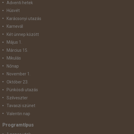
Adventi hetek
Húsvét
Karácsonyi utazás
Karnevál
Két ünnep között
Május 1.
Március 15.
Mikulás
Nőnap
November 1.
Október 23.
Pünkösdi utazás
Szilveszter
Tavaszi szünet
Valentin nap
Programtípus