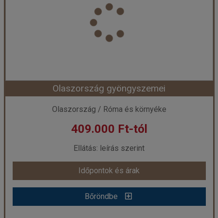
Ország:
Olaszország
Város:
Róma
Utazás módja:
Busszal
Ellátás:
Reggeli
Szálláskategória:
Program szerint
Szobatípus:
2 ágyas szoba
Időtartam:
3 éj
Olaszország gyöngyszemei
Időpont: 2026-09-17 | 3 éj
Olaszország / Róma és környéke
409.000 Ft-tól
már 244.000 Ft-tól
Ellátás: leírás szerint
Időpontok és árak
Időpontok és árak
Bőröndbe
Bőröndbe