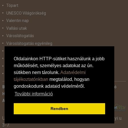
Tópart
UNESCO Világörökség
Valentin nap
Vallási utak
Városlátogatás
Városlátogatás egyénileg
Velencei karnevál
Vidéki felszállással
Oldalainkon HTTP-sütiket használunk a jobb
működésért, személyes adatokat az ún.
Wellness
sütikben nem tárolunk.
Adatvédelmi
Zene tematika
tájékoztatónkban
megtalálod, hogyan
gondoskodunk adataid védelméről.
Bankkártyás fizetés tájékoztató
Adatvédelmi tájékoztató
További információ
Hírlevél
GINOP SZÉCHENYI 2020
Kapcsolat
Ajánlatkérés
Általános szerződési feltételek
POWERED BY:
Rendben
Utazási Iroda -
TdM Travel Tours Kft. 2600 Vác, Széchenyi u.
3-7.