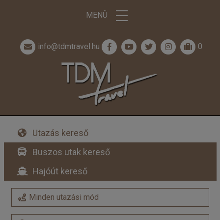
MENÜ
info@tdmtravel.hu
0
Utazás kereső
Buszos utak kereső
Hajóút kereső