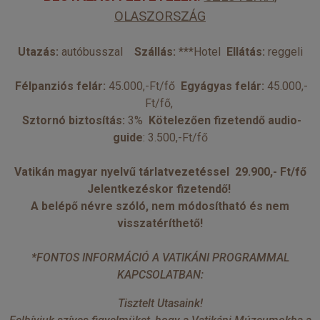
OLASZORSZÁG
Utazás:
autóbusszal
Szállás:
***Hotel
Ellátás:
reggeli
Félpanziós felár:
45.000,-Ft/fő
Egyágyas felár:
45.000,-
Ft/fő,
Sztornó biztosítás:
3%
Kötelezően fizetendő audio-
guide
: 3.500,-Ft/fő
Vatikán magyar nyelvű tárlatvezetéssel 29.900,- Ft/fő
Jelentkezéskor fizetendő!
A belépő névre szóló, nem módosítható és nem
visszatéríthető!
*FONTOS INFORMÁCIÓ A VATIKÁNI PROGRAMMAL
KAPCSOLATBAN:
Tisztelt Utasaink!