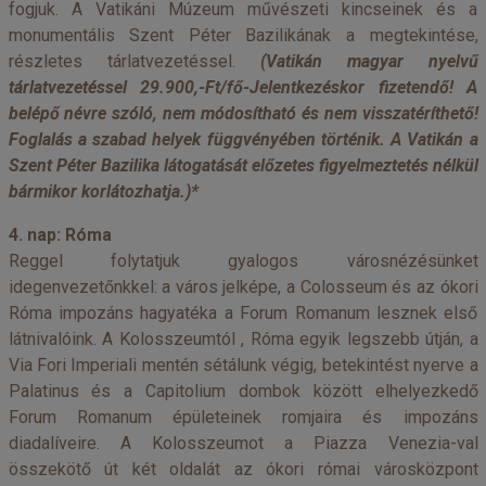
fogjuk. A Vatikáni Múzeum művészeti kincseinek és a
monumentális Szent Péter Bazilikának a megtekintése,
részletes tárlatvezetéssel.
(Vatikán magyar nyelvű
tárlatvezetéssel 29.900,-Ft/fő-Jelentkezéskor fizetendő! A
belépő névre szóló, nem módosítható és nem visszatéríthető!
Foglalás a szabad helyek függvényében történik. A Vatikán a
Szent Péter Bazilika látogatását előzetes figyelmeztetés nélkül
bármikor korlátozhatja.)*
4. nap: Róma
Reggel folytatjuk gyalogos városnézésünket
idegenvezetőnkkel: a város jelképe, a Colosseum és az ókori
Róma impozáns hagyatéka a Forum Romanum lesznek első
látnivalóink. A Kolosszeumtól , Róma egyik legszebb útján, a
Via Fori Imperiali mentén sétálunk végig, betekintést nyerve a
Palatinus és a Capitolium dombok között elhelyezkedő
Forum Romanum épületeinek romjaira és impozáns
diadalíveire. A Kolosszeumot a Piazza Venezia-val
összekötő út két oldalát az ókori római városközpont