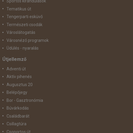
Sportos kirándulások
Tematikus út
Tengerparti esküvő
Természeti csodák
Városlátogatás
Városnéző programok
Üdülés - nyaralás
Útjellemző
Adventi út
Aktív pihenés
Augusztus 20
Belépőjegy
Bor - Gasztronómia
Búvárkodás
Családbarát
Csillagtúra
Csoportos út