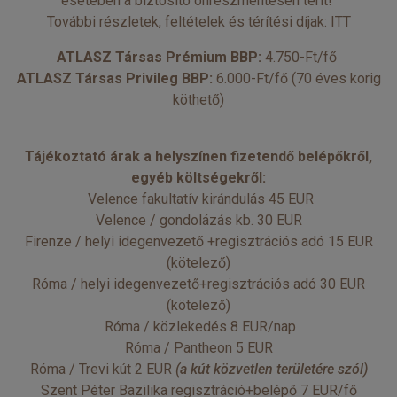
esetében a biztosító önrészmentesen térít!
További részletek, feltételek és térítési díjak:
ITT
ATLASZ Társas Prémium BBP:
4.750-Ft/fő
ATLASZ Társas Privileg BBP:
6.000-Ft/fő (70 éves korig
köthető)
Tájékoztató árak a helyszínen fizetendő belépőkről,
egyéb költségekről:
Velence fakultatív kirándulás 45 EUR
Velence / gondolázás kb. 30 EUR
Firenze / helyi idegenvezető +regisztrációs adó 15 EUR
(kötelező)
Róma / helyi idegenvezető+regisztrációs adó 30 EUR
(kötelező)
Róma / közlekedés 8 EUR/nap
Róma / Pantheon 5 EUR
Róma / Trevi kút 2 EUR
(a kút közvetlen területére szól)
Szent Péter Bazilika regisztráció+belépő 7 EUR/fő