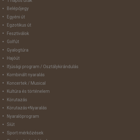
1 napos utak
Belépőjegy
Egyéni út
Egzotikus út
Fesztiválok
Golfút
Gyalogtúra
Hajóút
Ifjúsági program / Osztálykirándulás
Kombinált nyaralás
Koncertek / Musical
Kultúra és történelem
Körutazás
Körutazás+Nyaralás
Nyaralóprogram
Síút
Sport mérkőzések