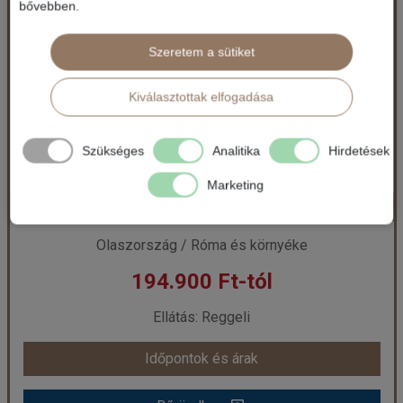
bővebben.
Szeretem a sütiket
Kiválasztottak elfogadása
Szükséges
Analitika
Hirdetések
Marketing
Római barangolások
Olaszország / Róma és környéke
194.900 Ft-tól
Ellátás: Reggeli
Időpontok és árak