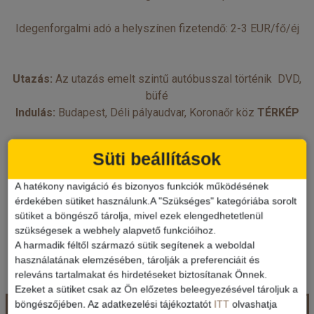
Idegenforgalmi adó a helyszínen fizetendő: 2-3 EUR/fő/éj
Utazás:
Az utazás emelt szintű autóbusszal történik DVD,
büfé
Indulás:
Budapest, Déli pályaudvar, Koronaőr köz
TÉRKÉP
Felszállási lehetőségek:
Süti beállítások
Budapest-Déli pu. Koronaőr köz Találkozó 05.00 Indulás
05:30
A hatékony navigáció és bizonyos funkciók működésének
Székesfehérvár-Shell kút-M7 59 km 06:10
érdekében sütiket használunk.A "Szükséges" kategóriába sorolt
Siófok – Kiliti TABOL benzinkút (Vak Bottyán u. 34.) 06:40
sütiket a böngésző tárolja, mivel ezek elengedhetetlenül
Balatonlelle-M7 MOL benzinkút Fresh Corner 07:00
szükségesek a webhely alapvető funkcióihoz.
A harmadik féltől származó sütik segítenek a weboldal
Nagykanizsa-TESCO parkoló 08:00
használatának elemzésében, tárolják a preferenciáit és
Hasonló ajánlatok
releváns tartalmakat és hirdetéseket biztosítanak Önnek.
Ezeket a sütiket csak az Ön előzetes beleegyezésével tároljuk a
böngészőjében. Az adatkezelési tájékoztatót
ITT
olvashatja