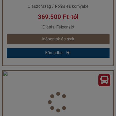
Olaszország / Róma és környéke
369.500 Ft-tól
már 245.000 Ft-tól
Ellátás: Félpanzió
Időpontok és árak
Időpontok és árak
Bőröndbe
Bőröndbe
OLASZORSZÁGI NAGYKÖRUTAZÁS AUTÓBUSSZAL
Ország:
Olaszország
Város:
Róma
Utazás módja:
Busszal
Ellátás:
Félpanzió
Szálláskategória:
Program szerint
Szobatípus:
2 ágyas szoba