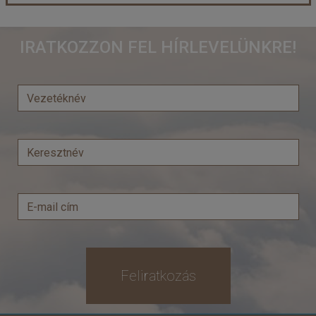
Olaszország gyöngyszemei
IRATKOZZON FEL HÍRLEVELÜNKRE!
Ország:
Olaszország
Város:
Róma
Utazás módja:
Busszal
Ellátás:
leírás szerint
Szálláskategória:
Program szerint
Szobatípus:
2 ágyas szoba
Időtartam:
7 éj
Időpont: 2026-09-28 | 7 éj
már 409.000 Ft-tól
Feliratkozás
Időpontok és árak