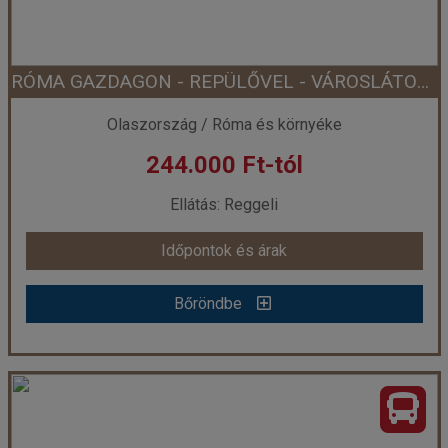
Időtartam:
7 éj
RÓMA GAZDAGON - REPÜLŐVEL - VÁROSLÁTOGATÁS OLASZORSZÁG
Időpont: 2026-09-07 | 7 éj
Olaszország / Róma és környéke
244.000 Ft-tól
már 369.500 Ft-tól
Ellátás: Reggeli
Időpontok és árak
Időpontok és árak
Bőröndbe
Bőröndbe
RÓMA GAZDAGON - REPÜLŐVEL - VÁROSLÁTOGATÁS OLASZORSZÁG