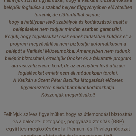
Felhívjuk szíves figyelmüket, hogy a Vatikáni Múzeumokba a
belépők foglalása a szabad helyek függvényében elővételben
történik, de előfordulhat sajnos,
hogy a hatályban lévő szabályok és korlátozások miatt a
belépéseket nem tudjuk minden esetben garantálni.
Kérjük, hogy foglalásukat csak ennek tudatában küldjék el: a
program megvásárlása nem biztosítja automatikusan a
belépőt a Vatikáni Múzeumokba. Amennyiben nem tudunk
belépőt biztosítani, értesítjük Önöket és a fakultatív program
ára visszafizetésre kerül, de az érvényben lévő utazási
foglalásokat emiatt nem áll módunkban törölni.
A Vatikán a Szent Péter Bazilika látogatását előzetes
figyelmeztetés nélkül bármikor korlátozhatja.
Köszönjük megértésüket!
Felhívjuk szíves figyelmüket, hogy az útlemondási biztosítás
és a baleset-, betegség-, poggyászbiztosítás (BBP)
együttes megkötésével
a Prémium és Privileg módozat