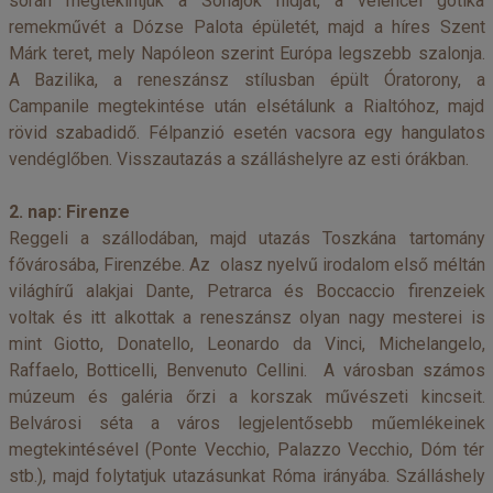
során megtekintjük a Sóhajok hídját, a velencei gótika
remekművét a Dózse Palota épületét, majd a híres Szent
Márk teret, mely Napóleon szerint Európa legszebb szalonja.
A Bazilika, a reneszánsz stílusban épült Óratorony, a
Campanile megtekintése után elsétálunk a Rialtóhoz, majd
rövid szabadidő. Félpanzió esetén vacsora egy hangulatos
vendéglőben. Visszautazás a szálláshelyre az esti órákban.
2. nap: Firenze
Reggeli a szállodában, majd utazás Toszkána tartomány
fővárosába, Firenzébe. Az olasz nyelvű irodalom első méltán
világhírű alakjai Dante, Petrarca és Boccaccio firenzeiek
voltak és itt alkottak a reneszánsz olyan nagy mesterei is
mint Giotto, Donatello, Leonardo da Vinci, Michelangelo,
Raffaelo, Botticelli, Benvenuto Cellini. A városban számos
múzeum és galéria őrzi a korszak művészeti kincseit.
Belvárosi séta a város legjelentősebb műemlékeinek
megtekintésével (Ponte Vecchio, Palazzo Vecchio, Dóm tér
stb.), majd folytatjuk utazásunkat Róma irányába. Szálláshely