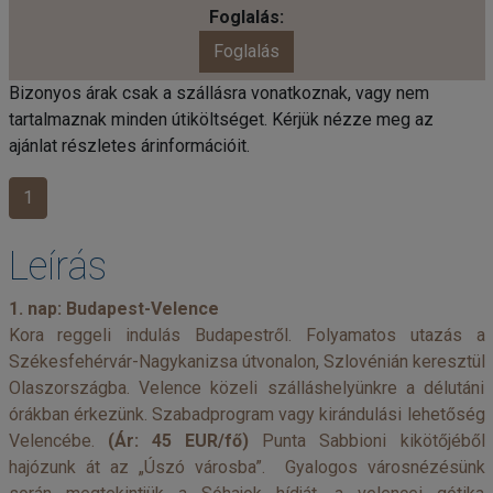
Foglalás
Bizonyos árak csak a szállásra vonatkoznak, vagy nem
tartalmaznak minden útiköltséget. Kérjük nézze meg az
ajánlat részletes árinformációit.
1
Leírás
1. nap: Budapest-Velence
Kora reggeli indulás Budapestről. Folyamatos utazás a
Székesfehérvár-Nagykanizsa útvonalon, Szlovénián keresztül
Olaszországba. Velence közeli szálláshelyünkre a délutáni
órákban érkezünk. Szabadprogram vagy kirándulási lehetőség
Velencébe.
(Ár: 45 EUR/fő)
Punta Sabbioni kikötőjéből
hajózunk át az „Úszó városba”. Gyalogos városnézésünk