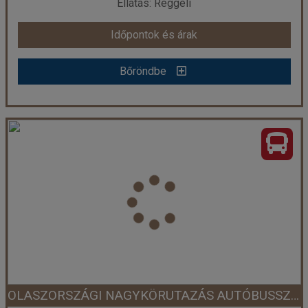
Ellátás: Reggeli
Időpontok és árak
Időpontok és árak
Bőröndbe
Bőröndbe
OLASZ KÖRUTAZÁS: FIRENZE-RÓMA-PERUGIA-TRIESZT BUSSZAL
Ország:
Olaszország
Város:
Róma
Utazás módja:
Busszal
Ellátás:
Reggeli
Szálláskategória:
Program szerint
Szobatípus:
2 ágyas szoba
Időtartam:
5 éj
OLASZORSZÁGI NAGYKÖRUTAZÁS AUTÓBUSSZAL
Időpont: 2026-08-18 | 5 éj