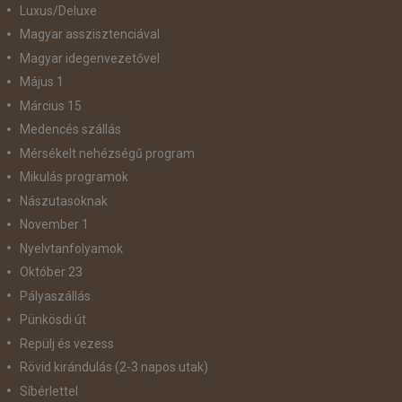
Luxus/Deluxe
Magyar asszisztenciával
Magyar idegenvezetővel
Május 1
Március 15
Medencés szállás
Mérsékelt nehézségű program
Mikulás programok
Nászutasoknak
November 1
Nyelvtanfolyamok
Október 23
Pályaszállás
Pünkösdi út
Repülj és vezess
Rövid kirándulás (2-3 napos utak)
Síbérlettel