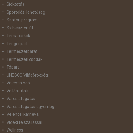
Síoktatás
Sportolási lehetőség
Szafari program
Szilveszteri út
Témaparkok
Tengerpart
Természetbarát
Természeti csodák
Tópart
UNESCO Világörökség
Valentin nap
Vallási utak
Városlátogatás
Városlátogatás egyénileg
Velencei karnevál
Vidéki felszállással
Wellness