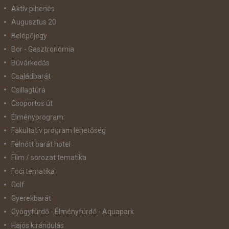
Aktív pihenés
Augusztus 20
Belépőjegy
Bor - Gasztronómia
Búvárkodás
Családbarát
Csillagtúra
Csoportos út
Élményprogram
Fakultatív program lehetőség
Felnőtt barát hotel
Film / sorozat tematika
Foci tematika
Golf
Gyerekbarát
Gyógyfürdő - Élményfürdő - Aquapark
Hajós kirándulás