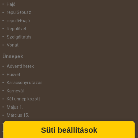
Hajó
repülő+busz
repülő+hajó
Repülővel
Szolgáltatás
Vonat
Ünnepek
Adventi hetek
Húsvét
Karácsonyi utazás
Karnevál
Két ünnep között
Május 1.
Március 15.
Mikulás
Süti beállítások
Nőnap