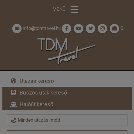
MENÜ
info@tdmtravel.hu
0
Utazás kereső
Buszos utak kereső
Hajóút kereső