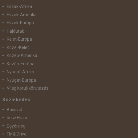
Észak-Afrika
Észak-Amerika
Észak-Európa
Hajóutak
Kelet-Európa
Közel-Kelet
Közép-Amerika
Közép-Európa
Nyugat-Afrika
Nyugat-Európa
Világ körüli körutazás
Közlekedés
Busszal
busz+hajó
Egyénileg
Fly & Drive