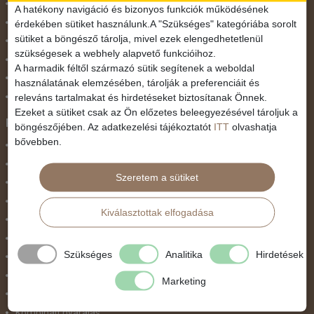
November 1.
A hatékony navigáció és bizonyos funkciók működésének
Október 23.
érdekében sütiket használunk.A "Szükséges" kategóriába sorolt
sütiket a böngésző tárolja, mivel ezek elengedhetetlenül
Pünkösdi utazás
szükségesek a webhely alapvető funkcióihoz.
Szilveszter
A harmadik féltől származó sütik segítenek a weboldal
Tavaszi szünet
használatának elemzésében, tárolják a preferenciáit és
Valentin nap
releváns tartalmakat és hirdetéseket biztosítanak Önnek.
Ezeket a sütiket csak az Ön előzetes beleegyezésével tároljuk a
Programtípus
böngészőjében. Az adatkezelési tájékoztatót
ITT
olvashatja
bővebben.
1 napos utak
Belépőjegy
Szeretem a sütiket
Egyéni út
Egzotikus út
Kiválasztottak elfogadása
Fesztiválok
Golfút
Szükséges
Analitika
Hirdetések
Gyalogtúra
Hajóút
Marketing
Ifjúsági program / Osztálykirándulás
Kombinált nyaralás