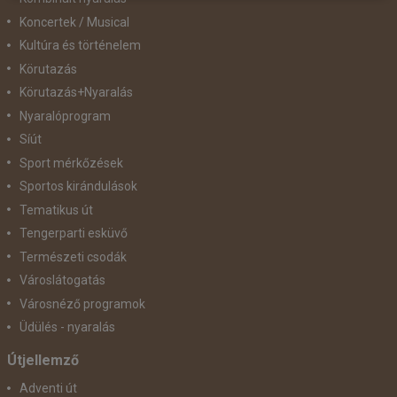
Koncertek / Musical
Kultúra és történelem
Körutazás
Körutazás+Nyaralás
Nyaralóprogram
Síút
Sport mérkőzések
Sportos kirándulások
Tematikus út
Tengerparti esküvő
Természeti csodák
Városlátogatás
Városnéző programok
Üdülés - nyaralás
Útjellemző
Adventi út