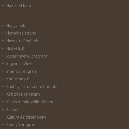
Háziállat barát
Hegyvidék
Homokos strand
Hosszú Hétvégék
Húsvéti út
idegennyelvű program
Ingyenes Wi-Fi
Intenzív program
Karácsonyi út
Kastély és múzeumlátogatás
Kék zászlós strand
Kiváló megközelíthetőség
Klímás
Kultúra és történelem
Könnyű program