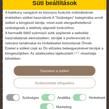
Március 15.
Süti beállítások
Mikulás
A hatékony navigáció és bizonyos funkciók működésének
Nőnap
érdekében sütiket használunk.A "Szükséges" kategóriába sorolt
November 1.
sütiket a böngésző tárolja, mivel ezek elengedhetetlenül
Október 23.
szükségesek a webhely alapvető funkcióihoz.
A harmadik féltől származó sütik segítenek a weboldal
Pünkösdi utazás
használatának elemzésében, tárolják a preferenciáit és
Szilveszter
releváns tartalmakat és hirdetéseket biztosítanak Önnek.
Tavaszi szünet
Ezeket a sütiket csak az Ön előzetes beleegyezésével tároljuk a
Valentin nap
böngészőjében. Az adatkezelési tájékoztatót
ITT
olvashatja
bővebben.
Programtípus
1 napos utak
Szeretem a sütiket
Belépőjegy
Egyéni út
Kiválasztottak elfogadása
Egzotikus út
Fesztiválok
Szükséges
Analitika
Hirdetések
Golfút
Marketing
Gyalogtúra