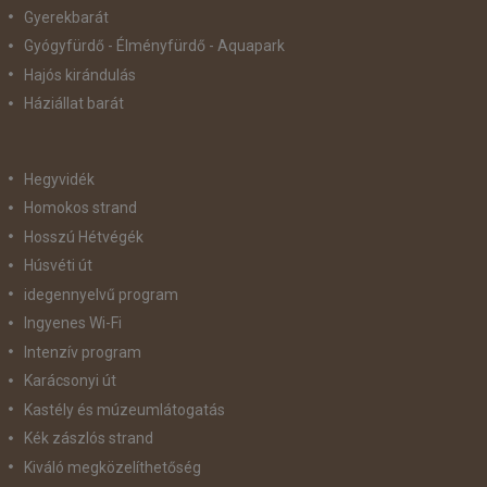
Gyerekbarát
Gyógyfürdő - Élményfürdő - Aquapark
Hajós kirándulás
Háziállat barát
Hegyvidék
Homokos strand
Hosszú Hétvégék
Húsvéti út
idegennyelvű program
Ingyenes Wi-Fi
Intenzív program
Karácsonyi út
Kastély és múzeumlátogatás
Kék zászlós strand
Kiváló megközelíthetőség