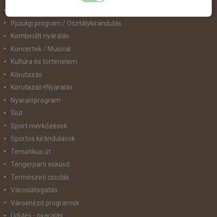
Hajóút
Ifjúsági program / Osztálykirándulás
Kombinált nyaralás
Koncertek / Musical
Kultúra és történelem
Körutazás
Körutazás+Nyaralás
Nyaralóprogram
Síút
Sport mérkőzések
Sportos kirándulások
Tematikus út
Tengerparti esküvő
Természeti csodák
Városlátogatás
Városnéző programok
Üdülés - nyaralás