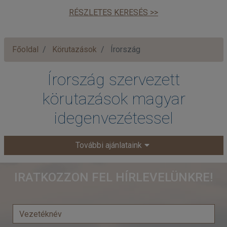
RÉSZLETES KERESÉS >>
Főoldal
Körutazások
Írország
Írország szervezett
körutazások magyar
idegenvezétessel
További ajánlataink
IRATKOZZON FEL HÍRLEVELÜNKRE!