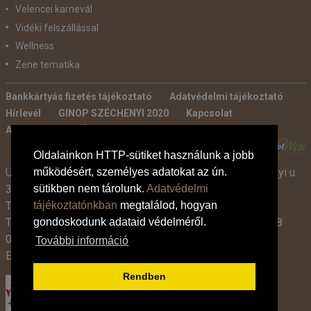
Velencei karnevál
Vidéki felszállással
Wellness
Zene tematika
Bankkártyás fizetés tájékoztató
Adatvédelmi tájékoztató
Hírlevél
GINOP SZÉCHENYI 2020
Kapcsolat
Ajánlatkérés
Általános szerződési feltételek
POWERED BY:
Oldalainkon HTTP-sütiket használunk a jobb
Utazási Iroda -
TdM Travel Tours Kft. 2600 Vác, Széchenyi u.
működésért, személyes adatokat az ún.
3-7.
sütikben nem tárolunk.
Adatvédelmi
Tel:
+36 30 331 3359
tájékoztatónkban
megtalálod, hogyan
Tel:
+36 27 319 381
,
319 382
(09:00-17:00-ig),
+36 1 408
gondoskodunk adataid védelméről.
0134 (09:00-15:00-ig)
További információ
E-mail:
info@tdmtravel.hu
(Eng.szám: U-000204)
Rendben