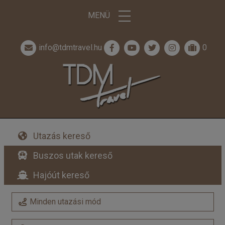
MENÜ
info@tdmtravel.hu
0
Utazás kereső
Buszos utak kereső
Hajóút kereső