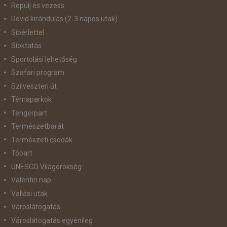
Repülj és vezess
Rövid kirándulás (2-3 napos utak)
Síbérlettel
Síoktatás
Sportolási lehetőség
Szafari program
Szilveszteri út
Témaparkok
Tengerpart
Természetbarát
Természeti csodák
Tópart
UNESCO Világörökség
Valentin nap
Vallási utak
Városlátogatás
Városlátogatás egyénileg