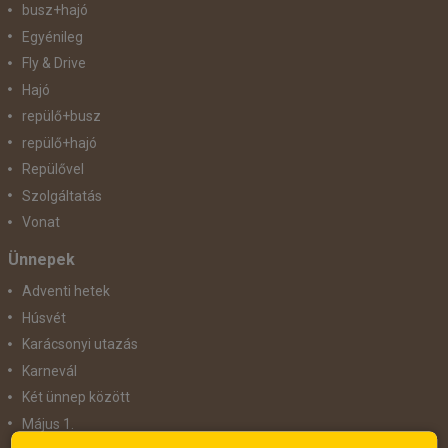
busz+hajó
Egyénileg
Fly & Drive
Hajó
repülő+busz
repülő+hajó
Repülővel
Szolgáltatás
Vonat
Ünnepek
Adventi hetek
Húsvét
Karácsonyi utazás
Karnevál
Két ünnep között
Május 1.