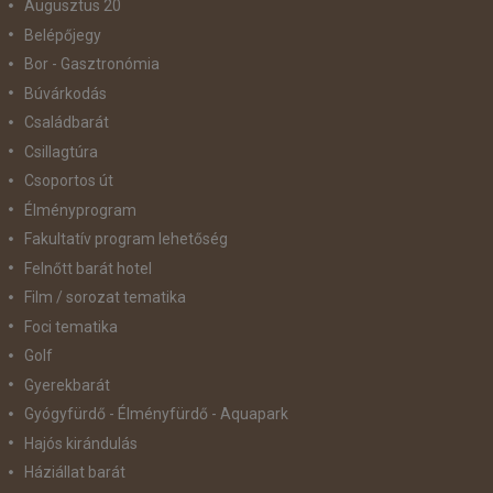
Augusztus 20
Belépőjegy
Bor - Gasztronómia
Búvárkodás
Családbarát
Csillagtúra
Csoportos út
Élményprogram
Fakultatív program lehetőség
Felnőtt barát hotel
Film / sorozat tematika
Foci tematika
Golf
Gyerekbarát
Gyógyfürdő - Élményfürdő - Aquapark
Hajós kirándulás
Háziállat barát