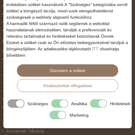
érdekében sütiket használunk.A "Szükséges" kategóriába sorolt
Pünkösdi utazás
sütiket a böngésző tárolja, mivel ezek elengedhetetlenül
Szilveszter
szükségesek a webhely alapvető funkcióihoz.
Tavaszi szünet
A harmadik féltől származó sütik segítenek a weboldal
használatának elemzésében, tárolják a preferenciáit és
Valentin nap
releváns tartalmakat és hirdetéseket biztosítanak Önnek.
Programtípus
Ezeket a sütiket csak az Ön előzetes beleegyezésével tároljuk a
böngészőjében. Az adatkezelési tájékoztatót
ITT
olvashatja
1 napos utak
bővebben.
Belépőjegy
Egyéni út
Szeretem a sütiket
Egzotikus út
Fesztiválok
Kiválasztottak elfogadása
Golfút
Gyalogtúra
Szükséges
Analitika
Hirdetések
Hajóút
Ifjúsági program / Osztálykirándulás
Marketing
Kombinált nyaralás
Koncertek / Musical