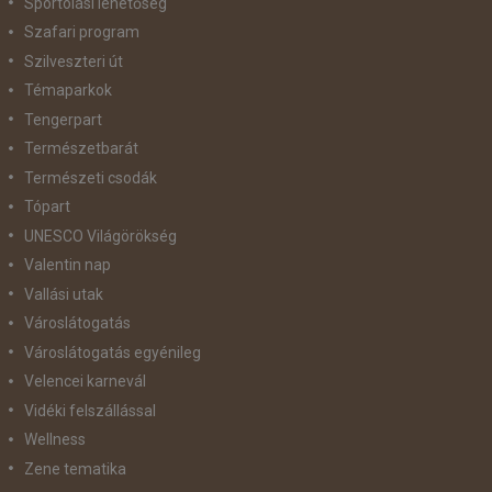
Sportolási lehetőség
Szafari program
Szilveszteri út
Témaparkok
Tengerpart
Természetbarát
Természeti csodák
Tópart
UNESCO Világörökség
Valentin nap
Vallási utak
Városlátogatás
Városlátogatás egyénileg
Velencei karnevál
Vidéki felszállással
Wellness
Zene tematika