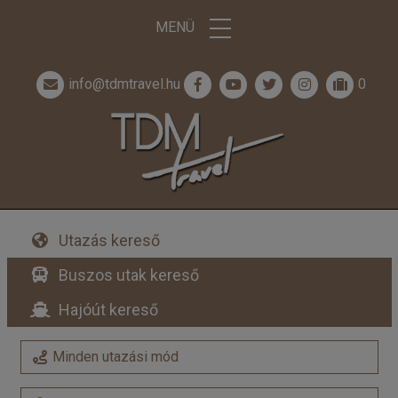
MENÜ
info@tdmtravel.hu
0
Utazás kereső
Buszos utak kereső
Hajóút kereső