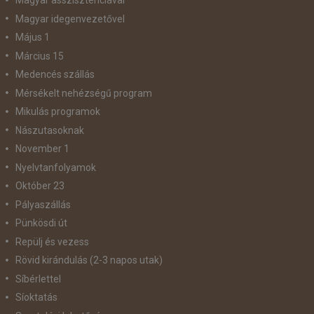
Magyar asszisztenciával
Magyar idegenvezetővel
Május 1
Március 15
Medencés szállás
Mérsékelt nehézségű program
Mikulás programok
Nászutasoknak
November 1
Nyelvtanfolyamok
Október 23
Pályaszállás
Pünkösdi út
Repülj és vezess
Rövid kirándulás (2-3 napos utak)
Síbérlettel
Síoktatás