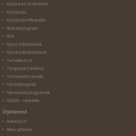
Kultúra és történelem
Körutazás
Körutazás+Nyaralás
Nyaralóprogram
Síút
Sport mérkőzések
Sportos kirándulások
Tematikus út
Tengerparti esküvő
Természeti csodák
Városlátogatás
Városnéző programok
Üdülés - nyaralás
Útjellemző
Adventi út
Aktív pihenés