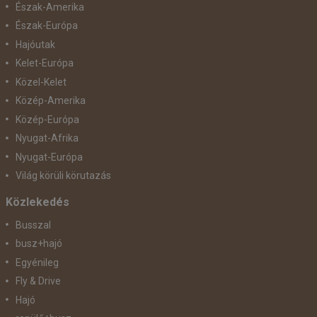
Észak-Amerika
Észak-Európa
Hajóutak
Kelet-Európa
Közel-Kelet
Közép-Amerika
Közép-Európa
Nyugat-Afrika
Nyugat-Európa
Világ körüli körutazás
Közlekedés
Busszal
busz+hajó
Egyénileg
Fly & Drive
Hajó