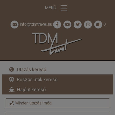
MENÜ
info@tdmtravel.hu
0
Utazás kereső
Buszos utak kereső
Hajóút kereső