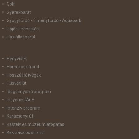
Golf
Gyerekbarát
Gyógyfürdő - Élményfürdő - Aquapark
Hajós kirándulás
Háziállat barát
Hegyvidék
Homokos strand
Hosszú Hétvégék
Húsvéti út
idegennyelvű program
Ingyenes Wi-Fi
Intenzív program
Karácsonyi út
Kastély és múzeumlátogatás
Kék zászlós strand