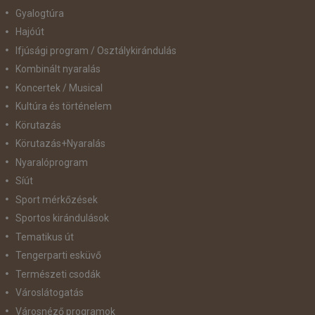
Gyalogtúra
Hajóút
Ifjúsági program / Osztálykirándulás
Kombinált nyaralás
Koncertek / Musical
Kultúra és történelem
Körutazás
Körutazás+Nyaralás
Nyaralóprogram
Síút
Sport mérkőzések
Sportos kirándulások
Tematikus út
Tengerparti esküvő
Természeti csodák
Városlátogatás
Városnéző programok