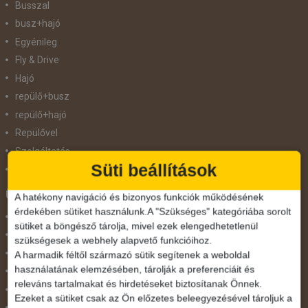
Busszal
busz+hajó
Egyénileg
Fly & Drive
Hajó
repülő+busz
repülő+hajó
Repülővel
Szolgáltatás
Süti beállítások
Vonat
Ünnepek
A hatékony navigáció és bizonyos funkciók működésének
érdekében sütiket használunk.A "Szükséges" kategóriába sorolt
Adventi hetek
sütiket a böngésző tárolja, mivel ezek elengedhetetlenül
Húsvét
szükségesek a webhely alapvető funkcióihoz.
Karácsonyi utazás
A harmadik féltől származó sütik segítenek a weboldal
használatának elemzésében, tárolják a preferenciáit és
Karnevál
releváns tartalmakat és hirdetéseket biztosítanak Önnek.
Két ünnep között
Ezeket a sütiket csak az Ön előzetes beleegyezésével tároljuk a
Május 1.