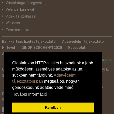
Városlátogatás egyénileg
Velencei karnevál
Vidéki felszállással
Wellness
Zene tematika
Bankkártyás fizetés tájékoztató
Adatvédelmi tájékoztató
Hírlevél
GINOP SZÉCHENYI 2020
Kapcsolat
Ajánlatkérés
Általános szerződési feltételek
POWERED BY:
Oldalainkon HTTP-sütiket használunk a jobb
Utazási Iroda -
TdM Travel Tours Kft. 2600 Vác, Széchenyi u.
működésért, személyes adatokat az ún.
3-7.
sütikben nem tárolunk.
Adatvédelmi
Tel:
+36 30 331 3359
tájékoztatónkban
megtalálod, hogyan
Tel:
+36 27 319 381
,
319 382
(09:00-17:00-ig),
+36 1 408
gondoskodunk adataid védelméről.
0134 (09:00-15:00-ig)
További információ
E-mail:
info@tdmtravel.hu
(Eng.szám: U-000204)
Rendben