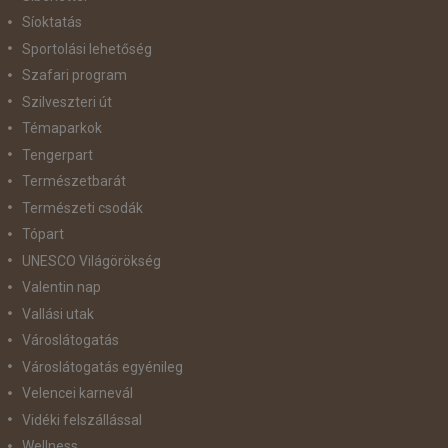
Síoktatás
Sportolási lehetőség
Szafari program
Szilveszteri út
Témaparkok
Tengerpart
Természetbarát
Természeti csodák
Tópart
UNESCO Világörökség
Valentin nap
Vallási utak
Városlátogatás
Városlátogatás egyénileg
Velencei karnevál
Vidéki felszállással
Wellness