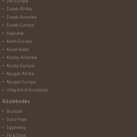
Dél-Európa
Észak-Afrika
Észak-Amerika
Észak-Európa
Hajóutak
Kelet-Európa
Közel-Kelet
Közép-Amerika
Közép-Európa
Nyugat-Afrika
Nyugat-Európa
Világ körüli körutazás
Közlekedés
Busszal
busz+hajó
Egyénileg
Fly & Drive