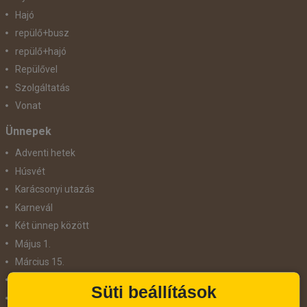
Hajó
repülő+busz
repülő+hajó
Repülővel
Szolgáltatás
Vonat
Ünnepek
Adventi hetek
Húsvét
Karácsonyi utazás
Karnevál
Két ünnep között
Május 1.
Március 15.
Mikulás
Süti beállítások
Nőnap