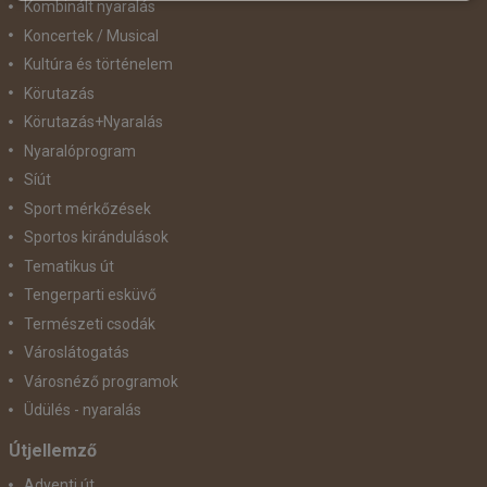
Kombinált nyaralás
Koncertek / Musical
Kultúra és történelem
Körutazás
Körutazás+Nyaralás
Nyaralóprogram
Síút
Sport mérkőzések
Sportos kirándulások
Tematikus út
Tengerparti esküvő
Természeti csodák
Városlátogatás
Városnéző programok
Üdülés - nyaralás
Útjellemző
Adventi út