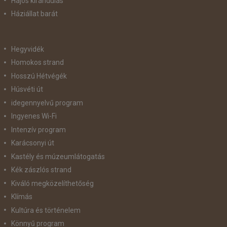
Hajós kirándulás
Háziállat barát
Hegyvidék
Homokos strand
Hosszú Hétvégék
Húsvéti út
idegennyelvű program
Ingyenes Wi-Fi
Intenzív program
Karácsonyi út
Kastély és múzeumlátogatás
Kék zászlós strand
Kiváló megközelíthetőség
Klímás
Kultúra és történelem
Könnyű program