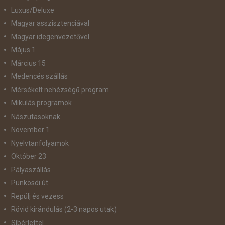
Luxus/Deluxe
Magyar asszisztenciával
Magyar idegenvezetővel
Május 1
Március 15
Medencés szállás
Mérsékelt nehézségű program
Mikulás programok
Nászutasoknak
November 1
Nyelvtanfolyamok
Október 23
Pályaszállás
Pünkösdi út
Repülj és vezess
Rövid kirándulás (2-3 napos utak)
Síbérlettel