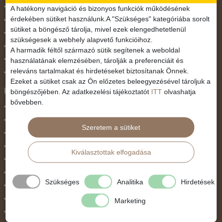
November 1.
A hatékony navigáció és bizonyos funkciók működésének
érdekében sütiket használunk.A "Szükséges" kategóriába sorolt
Október 23.
sütiket a böngésző tárolja, mivel ezek elengedhetetlenül
Pünkösdi utazás
szükségesek a webhely alapvető funkcióihoz.
Szilveszter
A harmadik féltől származó sütik segítenek a weboldal
Tavaszi szünet
használatának elemzésében, tárolják a preferenciáit és
releváns tartalmakat és hirdetéseket biztosítanak Önnek.
Valentin nap
Ezeket a sütiket csak az Ön előzetes beleegyezésével tároljuk a
Programtípus
böngészőjében. Az adatkezelési tájékoztatót
ITT
olvashatja
bővebben.
1 napos utak
Belépőjegy
Szeretem a sütiket
Egyéni út
Egzotikus út
Kiválasztottak elfogadása
Fesztiválok
Golfút
Szükséges
Analitika
Hirdetések
Gyalogtúra
Hajóút
Marketing
Ifjúsági program / Osztálykirándulás