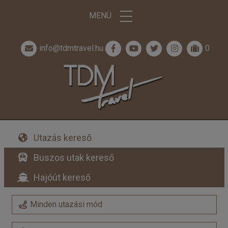
MENÜ
info@tdmtravel.hu
0
Utazás kereső
Buszos utak kereső
Hajóút kereső