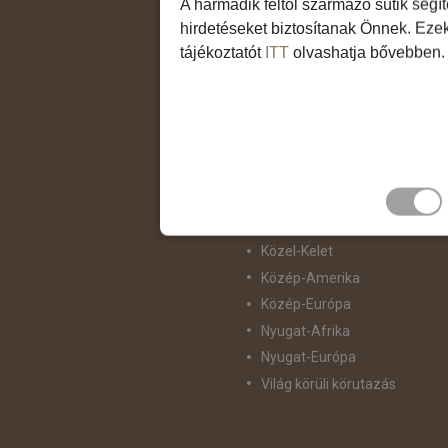
A harmadik féltől származó sütik segí
Csendes-Óceáni Szigetvilág
hirdetéseket biztosítanak Önnek. Eze
Dél-Afrika
tájékoztatót
ITT
olvashatja bővebben.
Dél-Amerika
Dél-Európa
Észak-Afrika
Észak-Amerika
Észak-Európa
Hajóutak
Kelet-Európa
Közel-Kelet
Közép-Amerika
Közép-Európa
Nyugat-Afrika
Nyugat-Európa
Világ körüli körutazás