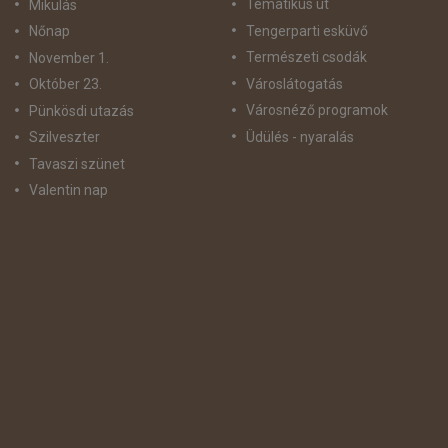
Tematikus út
Mikulás
Tengerparti esküvő
Nőnap
Természeti csodák
November 1.
Városlátogatás
Október 23.
Városnéző programok
Pünkösdi utazás
Üdülés - nyaralás
Szilveszter
Tavaszi szünet
Valentin nap