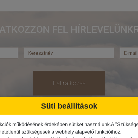
RATKOZZON FEL HÍRLEVELÜNKR
Feliratkozás
Süti beállítások
Közlekedés
Programtípus
kciók működésének érdekében sütiket használunk.A "Szükséges"
Busszal
1 napos utak
hetetlenül szükségesek a webhely alapvető funkcióihoz.
busz+hajó
Belépőjegy