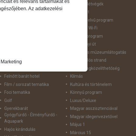
ciáit és releváns tartalmakat és
Augusztus 20
Hosszú Hétvégék
öngészőjében. Az adatkezelési
Belépőjegy
Húsvéti út
Bor - Gasztronómia
idegennyelvű program
Búvárkodás
Ingyenes Wi-Fi
Családbarát
Intenzív program
Csillagtúra
Karácsonyi út
Csoportos út
Kastély és múzeumlátogatás
Élményprogram
Kék zászlós strand
Marketing
Fakultatív program lehetőség
Kiváló megközelíthetőség
Felnőtt barát hotel
Klímás
Film / sorozat tematika
Kultúra és történelem
Foci tematika
Könnyű program
Golf
Luxus/Deluxe
Gyerekbarát
Magyar asszisztenciával
Gyógyfürdő - Élményfürdő -
Magyar idegenvezetővel
Aquapark
Május 1
Hajós kirándulás
Március 15