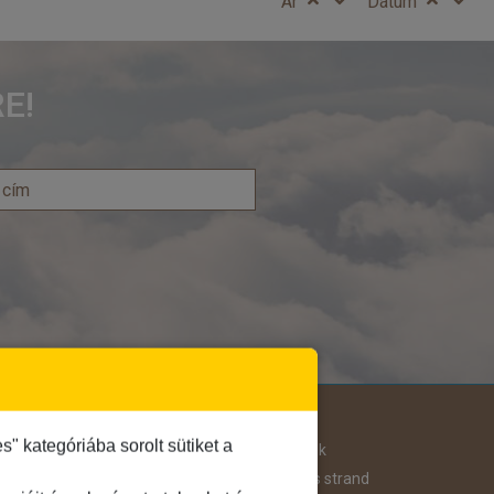
Ár
Dátum
E!
Útjellemző
 kategóriába sorolt sütiket a
Adventi út
Hegyvidék
Aktív pihenés
Homokos strand