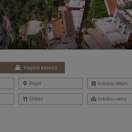
Hajóút kereső