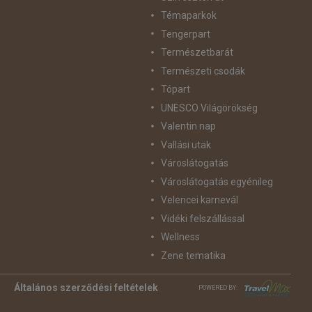
Témaparkok
Tengerpart
Természetbarát
Természeti csodák
Tópart
UNESCO Világörökség
Valentin nap
Vallási utak
Városlátogatás
Városlátogatás egyénileg
Velencei karnevál
Vidéki felszállással
Wellness
Zene tematika
Általános szerződési feltételek
POWERED BY: