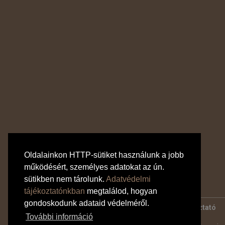
Oldalainkon HTTP-sütiket használunk a jobb
működésért, személyes adatokat az ún.
sütikben nem tárolunk.
Adatvédelmi
tájékoztatónkban
megtalálod, hogyan
gondoskodunk adataid védelméről.
Bankkártyás fizetés tájékoztató
Adatvédelmi tájékoztató
További információ