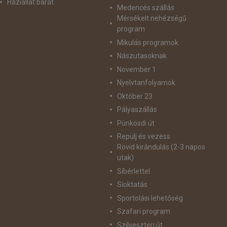
Háziállat barát
Medencés szállás
Mérsékelt nehézségű
program
Mikulás programok
Nászutasoknak
November 1
Nyelvtanfolyamok
Október 23
Pályaszállás
Pünkösdi út
Repülj és vezess
Rövid kirándulás (2-3 napos
utak)
Síbérlettel
Síoktatás
Sportolási lehetőség
Szafari program
Szilveszteri út