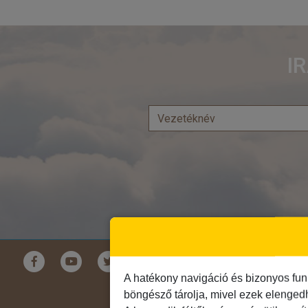
I
Földrészek
A hatékony navigáció és bizonyos fun
Ausztrália
böngésző tárolja, mivel ezek elenged
Ázsia