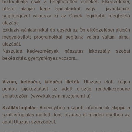
biztosíthatja csak a felejthetetlen emléket. Elképzelései,
ötletei alapján kérje ajánlatainkat vagy javaslataink
segítségével válassza ki az Önnek leginkább megfelelő
utazást.
Exkluzív ajánlatainkkal és egyedi az Ön elképzelései alapján
megvalósított programokkal segítünk valóra váltani álmai
utazását.
Nászutas kedvezmények, nászutas lakosztály, szobai
bekészítés, gyertyafényes vacsora....
Vízum, belépési, kilépési illeték:
Utazása előtt kérjen
pontos tájékoztatást az adott ország rendelkezéseire
vonatkozóan. (
www.kulugyminiszterium.hu
)
Szállásfoglalás:
Amennyiben a kapott információk alapján a
szállásfoglalás mellett dönt, olvassa el minden esetben az
adott Utazási szerződést.