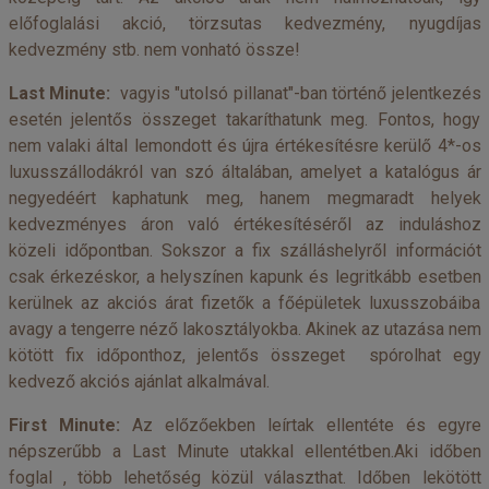
előfoglalási akció, törzsutas kedvezmény, nyugdíjas
kedvezmény stb. nem vonható össze!
Last Minute:
vagyis "utolsó pillanat"-ban történő jelentkezés
esetén jelentős összeget takaríthatunk meg. Fontos, hogy
nem valaki által lemondott és újra értékesítésre kerülő 4*-os
luxusszállodákról van szó általában, amelyet a katalógus ár
negyedéért kaphatunk meg, hanem megmaradt helyek
kedvezményes áron való értékesítéséről az induláshoz
közeli időpontban. Sokszor a fix szálláshelyről információt
csak érkezéskor, a helyszínen kapunk és legritkább esetben
kerülnek az akciós árat fizetők a főépületek luxusszobáiba
avagy a tengerre néző lakosztályokba. Akinek az utazása nem
kötött fix időponthoz, jelentős összeget spórolhat egy
kedvező akciós ajánlat alkalmával.
First Minute:
Az előzőekben leírtak ellentéte és egyre
népszerűbb a Last Minute utakkal ellentétben.Aki időben
foglal , több lehetőség közül választhat. Időben lekötött