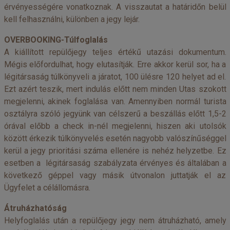
érvényességére vonatkoznak. A visszautat a határidőn belül
kell felhasználni, különben a jegy lejár.
OVERBOOKING-Túlfoglalás
A kiállított repülőjegy teljes értékű utazási dokumentum.
Mégis előfordulhat, hogy elutasítják. Erre akkor kerül sor, ha a
légitársaság túlkönyveli a járatot, 100 ülésre 120 helyet ad el.
Ezt azért teszik, mert indulás előtt nem minden Utas szokott
megjelenni, akinek foglalása van. Amennyiben normál turista
osztályra szóló jegyünk van célszerű a beszállás előtt 1,5-2
órával előbb a check in-nél megjelenni, hiszen aki utolsók
között érkezik túlkönyvelés esetén nagyobb valószínűséggel
kerül a jegy prioritási száma ellenére is nehéz helyzetbe. Ez
esetben a légitársaság szabályzata érvényes és általában a
következő géppel vagy másik útvonalon juttatják el az
Ügyfelet a célállomásra.
Átruházhatóság
Helyfoglalás után a repülőjegy jegy nem átruházható, amely