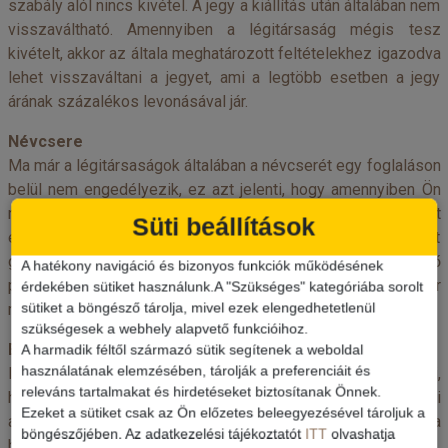
szabály alól nincs kivétel. A jegy a kiállítás után általában nem
visszaváltható. Amennyiben a légitársaság mégis tesz
kivételt, akkor az általa meghatározott feltételekhez igazodva
lehet visszaváltani a jegyet, ami a legtöbb esetben a jegy
árának százalékos levonásával jár.
Névcsere
Ma már a légitársaságok általában a névcserét egy foglaláson
belül nem engedélyezik, ez azt jelenti, hogy amennyiben Ön
nevet kíván cserélni, új foglalást kell készíteni, tehát
Süti beállítások
előfordulhat, hogy az adott járatra már nem tudjuk a helyet
garantálni. Ezért kérjük, hogy mindig az útlevélben szereplő
A hatékony navigáció és bizonyos funkciók működésének
pontos nevet legyen szíves irodánknak, a helyfoglaláskor
érdekében sütiket használunk.A "Szükséges" kategóriába sorolt
megadni.
sütiket a böngésző tárolja, mivel ezek elengedhetetlenül
szükségesek a webhely alapvető funkcióihoz.
Elvesztett jegyek
A harmadik féltől származó sütik segítenek a weboldal
használatának elemzésében, tárolják a preferenciáit és
Ilyen esetben célszerű a jegyet kiállító irodához fordulni,
releváns tartalmakat és hirdetéseket biztosítanak Önnek.
hiszen itt megtalálható az elveszett jegy egy példánya, ami
Ezeket a sütiket csak az Ön előzetes beleegyezésével tároljuk a
alapján a megfelelő költség kifizetése mellett pótolható a
böngészőjében. Az adatkezelési tájékoztatót
ITT
olvashatja
hiányzó dokumentum.