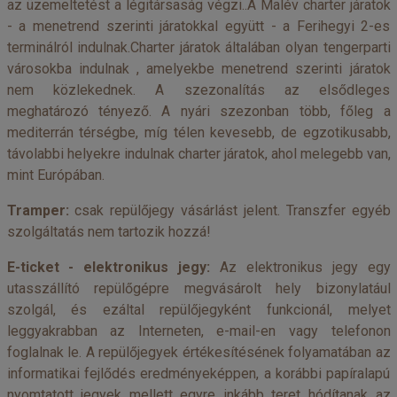
az üzemeltetést a légitársaság végzi..A Malév charter járatok
- a menetrend szerinti járatokkal együtt - a Ferihegyi 2-es
terminálról indulnak.Charter járatok általában olyan tengerparti
városokba indulnak , amelyekbe menetrend szerinti járatok
nem közlekednek. A szezonalítás az elsődleges
meghatározó tényező. A nyári szezonban több, főleg a
mediterrán térségbe, míg télen kevesebb, de egzotikusabb,
távolabbi helyekre indulnak charter járatok, ahol melegebb van,
mint Európában.
Tramper:
csak repülőjegy vásárlást jelent. Transzfer egyéb
szolgáltatás nem tartozik hozzá!
E-ticket - elektronikus jegy:
Az elektronikus jegy egy
utasszállító repülőgépre megvásárolt hely bizonylatául
szolgál, és ezáltal repülőjegyként funkcionál, melyet
leggyakrabban az Interneten, e-mail-en vagy telefonon
foglalnak le. A repülőjegyek értékesítésének folyamatában az
informatikai fejlődés eredményeképpen, a korábbi papíralapú
nyomtatott jegyek mellett egyre inkább teret hódítanak az