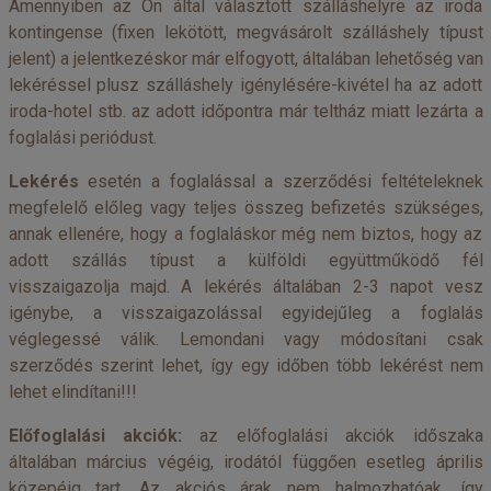
Amennyiben az Ön által választott szálláshelyre az iroda
kontingense (fixen lekötött, megvásárolt szálláshely típust
jelent) a jelentkezéskor már elfogyott, általában lehetőség van
lekéréssel plusz szálláshely igénylésére-kivétel ha az adott
iroda-hotel stb. az adott időpontra már teltház miatt lezárta a
foglalási periódust.
Lekérés
esetén a foglalással a szerződési feltételeknek
megfelelő előleg vagy teljes összeg befizetés szükséges,
annak ellenére, hogy a foglaláskor még nem biztos, hogy az
adott szállás típust a külföldi együttműködő fél
visszaigazolja majd. A lekérés általában 2-3 napot vesz
igénybe, a visszaigazolással egyidejűleg a foglalás
véglegessé válik. Lemondani vagy módosítani csak
szerződés szerint lehet, így egy időben több lekérést nem
lehet elindítani!!!
Előfoglalási akciók:
az előfoglalási akciók időszaka
általában március végéig, irodától függően esetleg április
közepéig tart. Az akciós árak nem halmozhatóak, így