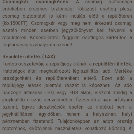
Csomagkár, csomagkésés:
A csomag biztonsága
érdekében érdemes biztonsági fóliázást esetleg plusz
csomag biztosítást is kérni indulás előtt a repülőtéren
(kb.1500FT). Csomagkár vagy meg nem érkezett csomag
esetén minden esetben jegyzőkönyvet kell felvenni a
repülőtéren. Késedelemtől függően esetleges kártérítés a
légitársaság szabályzata szerint!
Repülőtéri illeték (TAX)
Fontos összetevője a repülőjegy árának, a
repülőtéri illeték
.
Hatóságok által meghatározott légiszállítási adó. Mértéke
országonként és repülőterenként eltérő. Ezen adó a
repülőjegy árának jelentős részét is képezheti. Az adó
összege általában USD, vagy EUR alapú, viszont mindig a
jegykiállító ország pénznemében fizetendő a napi árfolyam
szerint. Egyes desztinációk esetén az illetéket nem a
jegykiállítással egyidőben, hanem a helyszínen, helyi
pénznemben fizetendő. Tulajdonképpen az adott ország
repterének, kikötőjének használatára vonatkozó költség. A