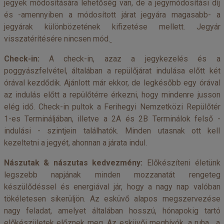
jegyek módosítására lehetőség van, de a jegymódosítási díj
és -amennyiben a módosított járat jegyára magasabb- a
jegyárak különbözetének kifizetése mellett. Jegyár
visszatérítésére nincsen mód.
Check-in:
A check-in, azaz a jegykezelés és a
poggyászfelvétel, általában a repülőjárat indulása előtt két
órával kezdődik. Ajánlott már ekkor, de legkésőbb egy órával
az indulás előtt a repülőtérre érkezni, hogy mindenre jusson
elég idő. Check-in pultok a Ferihegyi Nemzetközi Repülőtér
1-es Termináljában, illetve a 2A és 2B Terminálok felső -
indulási - szintjein találhatók. Minden utasnak ott kell
kezeltetni a jegyét, ahonnan a járata indul.
Nászutak & nászutas kedvezmény:
Előkészíteni életünk
legszebb napjának minden mozzanatát rengeteg
készülődéssel és energiával jár, hogy a nagy nap valóban
tökéletesen sikerüljön. Az esküvő alapos megszervezése
nagy feladat, amelyet általában hosszú, hónapokig tartó
előkészületek előznek meg. Az esküvői meghívók, a ruha , a