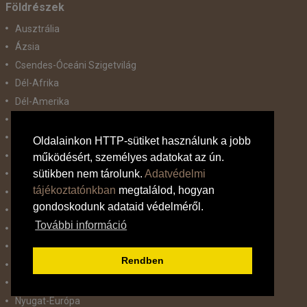
Földrészek
Ausztrália
Ázsia
Csendes-Óceáni Szigetvilág
Dél-Afrika
Dél-Amerika
Dél-Európa
Észak-Afrika
Oldalainkon HTTP-sütiket használunk a jobb
Észak-Amerika
működésért, személyes adatokat az ún.
sütikben nem tárolunk.
Adatvédelmi
Észak-Európa
tájékoztatónkban
megtalálod, hogyan
Hajóutak
gondoskodunk adataid védelméről.
Kelet-Európa
További információ
Közel-Kelet
Közép-Amerika
Rendben
Közép-Európa
Nyugat-Afrika
Nyugat-Európa