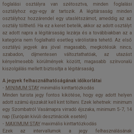
foglalási osztályra van szétosztva, minden foglalási
osztályhoz egy-egy ár tartozik. A légitársaság minden
osztályhoz hozzárendel egy utaslétszámot, ameddig az az
osztály tölthető. Ha ez a keret betelik, akkor az adott osztályt
az adott napra a légitársaság lezárja és a továbbiakban az a
kategória nem foglalható esetleg várólistára tehető. Az első
osztályú jegyek ára jóval magasabb, megkötésük nincs,
szabadon, díjmentesen változtathatóak, az utazást
kényelmesebb körülmények között, magasabb színvonalú
kiszolgálás mellett biztosítja a légitársaság.
A jegyek felhasználhatóságának időkorlátai
-
MINIMUM STAY
minimális kinttartózkodás
Minden turista jegy fontos kikötése, hogy egy adott helyen
adott számú éjszakát kell kint tölteni. Ezek lehetnek: minimum
egy Szombatról Vasárnapra virradó éjszaka, minimum 5-7, 14
nap (Európán kívüli desztinációk esetén)
-
MAXIMUM STAY
maximális kinttartózkodás
Ezek az intervallumok a jegy felhasználásának