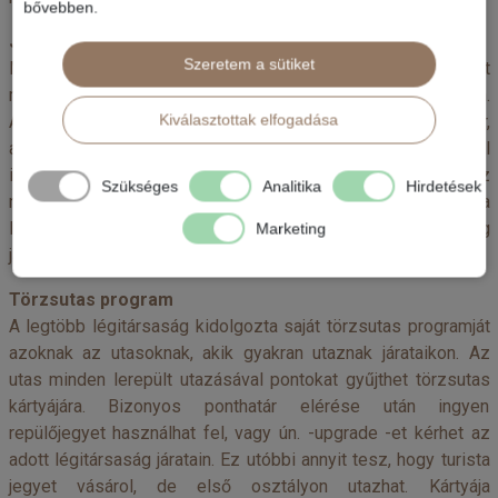
bővebben.
Járattörlés / menetrendváltozás / sztrájk
Szeretem a sütiket
Még a legnagyobb légitársaságoknál is előfordulhat
mindhárom eset, melyhez minden légitársaságnak joga van.
Amennyiben valakit ilyen vagy ehhez hasonló sorscsapás ér,
Kiválasztottak elfogadása
a légitársaságok nagyságrendjüktől függően kártérítéssel
intézik el (pénz, csekk, szabadjegy, hotelszoba), vagy ha ez
Szükséges
Analitika
Hirdetések
nem elfogadható, akkor a légitársaság kötelessége az utast a
lehető legrövidebb, leggyorsabb úton (akár más légitársaság
Marketing
járatain) eljuttatni a célállomásra.
Törzsutas program
A legtöbb légitársaság kidolgozta saját törzsutas programját
azoknak az utasoknak, akik gyakran utaznak járataikon. Az
utas minden lerepült utazásával pontokat gyűjthet törzsutas
kártyájára. Bizonyos ponthatár elérése után ingyen
repülőjegyet használhat fel, vagy ún. -upgrade -et kérhet az
adott légitársaság járatain. Ez utóbbi annyit tesz, hogy turista
jegyet vásárol, de első osztályon utazhat. Kártyája