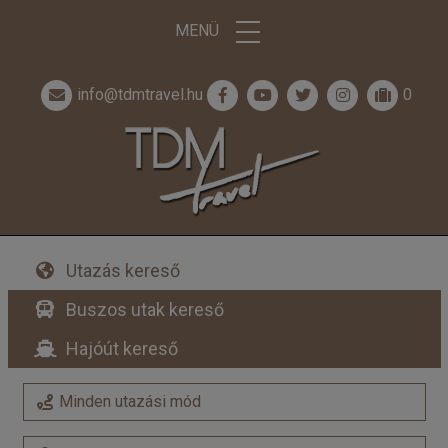
MENÜ
info@tdmtravel.hu
0
Utazás kereső
Buszos utak kereső
Hajóút kereső