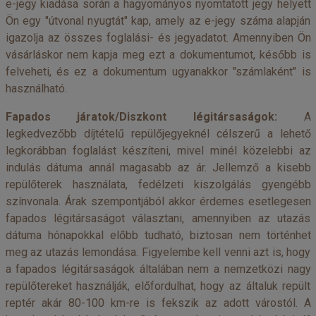
e-jegy kiadása során a hagyományos nyomtatott jegy helyett
Ön egy "útvonal nyugtát" kap, amely az e-jegy száma alapján
igazolja az összes foglalási- és jegyadatot. Amennyiben Ön
vásárláskor nem kapja meg ezt a dokumentumot, később is
felveheti, és ez a dokumentum ugyanakkor "számlaként" is
használható.
Fapados járatok/Diszkont légitársaságok:
A
legkedvezőbb díjtételű repülőjegyeknél célszerű a lehető
legkorábban foglalást készíteni, mivel minél közelebbi az
indulás dátuma annál magasabb az ár. Jellemző a kisebb
repülőterek használata, fedélzeti kiszolgálás gyengébb
színvonala. Árak szempontjából akkor érdemes esetlegesen
fapados légitársaságot választani, amennyiben az utazás
dátuma hónapokkal előbb tudható, biztosan nem történhet
meg az utazás lemondása. Figyelembe kell venni azt is, hogy
a fapados légitársaságok általában nem a nemzetközi nagy
repülőtereket használják, előfordulhat, hogy az általuk repült
reptér akár 80-100 km-re is fekszik az adott várostól. A