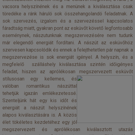
vacsora helyszínének és a menünek a kiválasztása csak
töredéke a ránk háruló sok összehangolandó feladatnak. A
sok szervezés, izgalom és a szervezéssel kapcsolatos
fáradtság miatt, gyakran pont az esküvőt követő legfontosabb
eseménynek, nászutunknak megszervezésére nem tudunk
már elegendő energiát fordítani. A nászút az esküvőhöz
szervesen kapcsolódik és ennek a felejthetetlen pár napnak a
megszervezése is sok energiát igényel. A helyszín, és a
megfelelő szálláshely kiválasztása szintén időigényes
feladat, hiszen az aprólékosan megszervezett es
küvőt
stílusosan egy kellemes, és
valóban romantikus nászúttal
tehetjük igazán emlékezetessé.
Szenteljünk hát egy kis időt és
energiát a nászút helyszínének
alapos kiválasztására is. A közös
élet tökéletes kezdetéhez egy jól
megszervezett és aprólékosan kiválasztott utazás