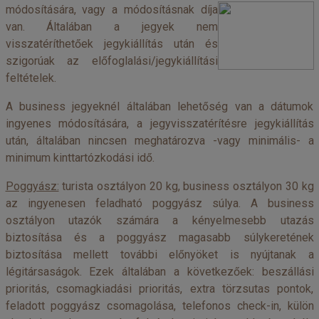
módosítására, vagy a módosításnak díja
van. Általában a jegyek nem
visszatéríthetőek jegykiállítás után és
szigorúak az előfoglalási/jegykiállítási
feltételek.
A business jegyeknél általában lehetőség van a dátumok
ingyenes módosítására, a jegyvisszatérítésre jegykiállítás
után, általában nincsen meghatározva -vagy minimális- a
minimum kinttartózkodási idő.
Poggyász:
turista osztályon 20 kg, business osztályon 30 kg
az ingyenesen feladható poggyász súlya. A business
osztályon utazók számára a kényelmesebb utazás
biztosítása és a poggyász magasabb súlykeretének
biztosítása mellett további előnyöket is nyújtanak a
légitársaságok. Ezek általában a következőek: beszállási
prioritás, csomagkiadási prioritás, extra törzsutas pontok,
feladott poggyász csomagolása, telefonos check-in, külön