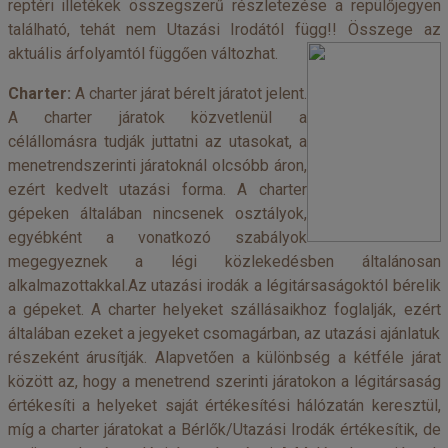
reptéri illetékek összegszerű részletezése a repülőjegyen
található, tehát nem Utazási Irodától függ!! Összege az
aktuális árfolyamtól függően változhat.
Charter:
A charter járat bérelt járatot jelent.
A charter járatok közvetlenül a
célállomásra tudják juttatni az utasokat, a
menetrendszerinti járatoknál olcsóbb áron,
ezért kedvelt utazási forma. A charter
gépeken általában nincsenek osztályok,
egyébként a vonatkozó szabályok
megegyeznek a légi közlekedésben általánosan
alkalmazottakkal.Az
utazási irodák
a légitársaságoktól bérelik
a gépeket. A charter helyeket szállásaikhoz foglalják, ezért
általában ezeket a jegyeket csomagárban, az utazási ajánlatuk
részeként árusítják. Alapvetően a különbség a kétféle járat
között az, hogy a menetrend szerinti járatokon a légitársaság
értékesíti a helyeket saját értékesítési hálózatán keresztül,
míg a charter járatokat a Bérlők/Utazási Irodák értékesítik, de