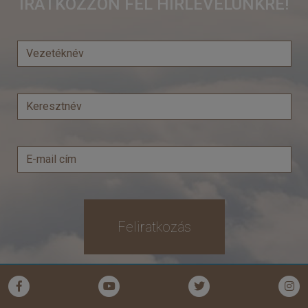
IRATKOZZON FEL HÍRLEVELÜNKRE!
Feliratkozás