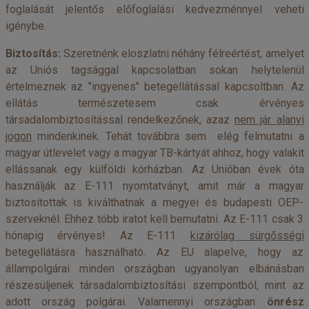
foglalását jelentős előfoglalási kedvezménnyel veheti
igénybe.
Biztosítás:
Szeretnénk eloszlatni néhány félreértést, amelyet
az Uniós tagsággal kapcsolatban sokan helytelenül
értelmeznek az "ingyenes" betegellátással kapcsoltban. Az
ellátás természetesem csak érvényes
társadalombiztosítással rendelkezőnek, azaz
nem jár alanyi
jogon
mindenkinek. Tehát továbbra sem elég felmutatni a
magyar útlevelet vagy a magyar TB-kártyát ahhoz, hogy valakit
ellássanak egy külföldi kórházban. Az Unióban évek óta
használják az E-111 nyomtatványt, amit már a magyar
biztosítottak is kiválthatnak a megyei és budapesti OEP-
szerveknél. Ehhez több iratot kell bemutatni. Az E-111 csak 3
hónapig érvényes! Az E-111
kizárólag sürgősségi
betegellátásra használható. Az EU alapelve, hogy az
állampolgárai minden országban ugyanolyan elbánásban
részesüljenek társadalombiztosítási szempontból, mint az
adott ország polgárai. Valamennyi országban
önrész