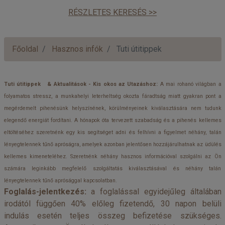
RÉSZLETES KERESÉS >>
Főoldal
Hasznos infók
Tuti útitippek
Tuti útitippek & Aktualitások - Kis okos az Utazáshoz:
A mai rohanó világban a
folyamatos stressz, a munkahelyi leterheltség okozta fáradtság miatt gyakran pont a
megérdemelt pihenésünk helyszínének, körülményeinek kiválasztására nem tudunk
elegendő energiát fordítani. A hónapok óta tervezett szabadság és a pihenés kellemes
eltöltéséhez szeretnénk egy kis segítséget adni és felhívni a figyelmet néhány, talán
lényegtelennek tűnő apróságra, amelyek azonban jelentősen hozzájárulhatnak az üdülés
kellemes kimeneteléhez. Szeretnénk néhány hasznos információval szolgálni az Ön
számára leginkább megfelelő szolgáltatás kiválasztásával és néhány talán
lényegtelennek tűnő aprósággal kapcsolatban.
Foglalás-jelentkezés:
a foglalással egyidejűleg általában
irodától függően 40% előleg fizetendő, 30 napon belüli
indulás esetén teljes összeg befizetése szükséges.