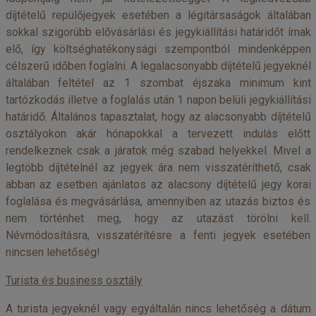
díjtételű repülőjegyek esetében a légitársaságok általában
sokkal szigorúbb elővásárlási és jegykiállítási határidőt írnak
elő, így költséghatékonysági szempontból mindenképpen
célszerű időben foglalni. A legalacsonyabb díjtételű jegyeknél
általában feltétel az 1 szombat éjszaka minimum kint
tartózkodás illetve a foglalás után 1 napon belüli jegykiállítási
határidő. Általános tapasztalat, hogy az alacsonyabb díjtételű
osztályokon akár hónapokkal a tervezett indulás előtt
rendelkeznek csak a járatok még szabad helyekkel. Mivel a
legtöbb díjtételnél az jegyek ára nem visszatéríthető, csak
abban az esetben ajánlatos az alacsony díjtételű jegy korai
foglalása és megvásárlása, amennyiben az utazás biztos és
nem történhet meg, hogy az utazást törölni kell.
Névmódosításra, visszatérítésre a fenti jegyek esetében
nincsen lehetőség!
Turista és business osztály
A turista jegyeknél vagy egyáltalán nincs lehetőség a dátum