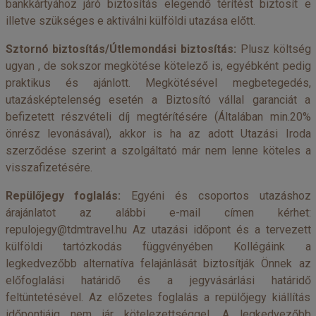
bankkártyához járó biztosítás elegendő térítést biztosít e
illetve szükséges e aktiválni külföldi utazása előtt.
Sztornó biztosítás/Útlemondási biztosítás:
Plusz költség
ugyan , de sokszor megkötése kötelező is, egyébként pedig
praktikus és ajánlott. Megkötésével megbetegedés,
utazásképtelenség esetén a Biztosító vállal garanciát a
befizetett részvételi díj megtérítésére (Általában min.20%
önrész levonásával), akkor is ha az adott Utazási Iroda
szerződése szerint a szolgáltató már nem lenne köteles a
visszafizetésére.
Repülőjegy foglalás:
Egyéni és csoportos utazáshoz
árajánlatot az alábbi e-mail címen kérhet:
repulojegy@tdmtravel.hu
Az utazási időpont és a tervezett
külföldi tartózkodás függvényében Kollégáink a
legkedvezőbb alternatíva felajánlását biztosítják Önnek az
előfoglalási határidő és a jegyvásárlási határidő
feltüntetésével. Az előzetes foglalás a repülőjegy kiállítás
időpontjáig nem jár kötelezettséggel. A legkedvezőbb