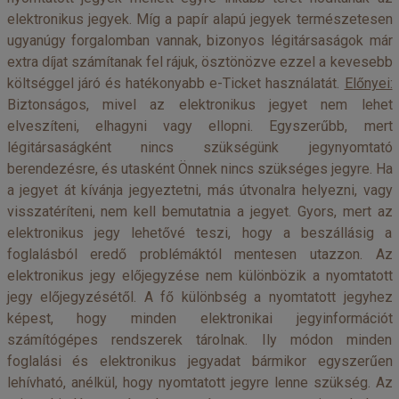
elektronikus jegyek. Míg a papír alapú jegyek természetesen
ugyanúgy forgalomban vannak, bizonyos légitársaságok már
extra díjat számítanak fel rájuk, ösztönözve ezzel a kevesebb
költséggel járó és hatékonyabb e-Ticket használatát.
Előnyei:
Biztonságos, mivel az elektronikus jegyet nem lehet
elveszíteni, elhagyni vagy ellopni. Egyszerűbb, mert
légitársaságként nincs szükségünk jegynyomtató
berendezésre, és utasként Önnek nincs szükséges jegyre. Ha
a jegyet át kívánja jegyeztetni, más útvonalra helyezni, vagy
visszatéríteni, nem kell bemutatnia a jegyet. Gyors, mert az
elektronikus jegy lehetővé teszi, hogy a beszállásig a
foglalásból eredő problémáktól mentesen utazzon. Az
elektronikus jegy előjegyzése nem különbözik a nyomtatott
jegy előjegyzésétől. A fő különbség a nyomtatott jegyhez
képest, hogy minden elektronikai jegyinformációt
számítógépes rendszerek tárolnak. Ily módon minden
foglalási és elektronikus jegyadat bármikor egyszerűen
lehívható, anélkül, hogy nyomtatott jegyre lenne szükség. Az