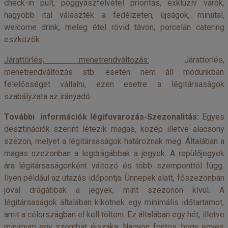
check-in pult, poggyászfelvétel prioritás, exkluzív várók,
nagyobb ital választék a fedélzeten, újságok, miniital,
welcome drink, meleg étel rövid távon, porcelán catering
eszközök.
Járattörlés, menetrendváltozás:
Járattörlés,
menetrendváltozás stb. esetén nem áll módunkban
felelősséget vállalni, ezen esetre a légitársaságok
szabályzata az irányadó.
További információk légifuvarozás-Szezonalitás
:
Egyes
desztinációk szerint létezik magas, közép illetve alacsony
szezon, melyet a légitársaságok határoznak meg. Általában a
magas szezonban a legdrágábbak a jegyek. A repülőjegyek
ára légitársaságonként változó és több szemponttól függ.
Ilyen például az utazás időpontja. Ünnepek alatt, főszezonban
jóval drágábbak a jegyek, mint szezonon kívül. A
légitársaságok általában kikötnek egy minimális időtartamot,
amit a célországban el kell tölteni. Ez általában egy hét, illetve
minimum egy szombat éjszaka. Nagyon fontos, hogy egyes