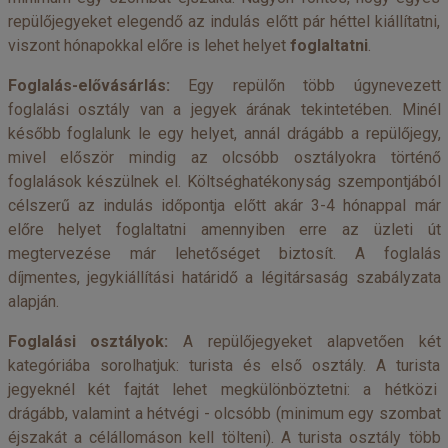
repülőjegyeket elegendő az indulás előtt pár héttel kiállítatni,
viszont hónapokkal előre is lehet helyet
foglaltatni
.
Foglalás-elővásárlás
:
Egy repülőn több úgynevezett
foglalási osztály van a jegyek árának tekintetében. Minél
később foglalunk le egy helyet, annál drágább a repülőjegy,
mivel először mindig az olcsóbb osztályokra történő
foglalások készülnek el. Költséghatékonyság szempontjából
célszerű az indulás időpontja előtt akár 3-4 hónappal már
előre helyet foglaltatni amennyiben erre az üzleti út
megtervezése már lehetőséget biztosít. A foglalás
díjmentes, jegykiállítási határidő a légitársaság szabályzata
alapján.
Foglalási osztályok
:
A repülőjegyeket alapvetően két
kategóriába sorolhatjuk: turista és első osztály. A turista
jegyeknél két fajtát lehet megkülönböztetni: a hétközi
drágább, valamint a hétvégi - olcsóbb (minimum egy szombat
éjszakát a célállomáson kell tölteni). A turista osztály több