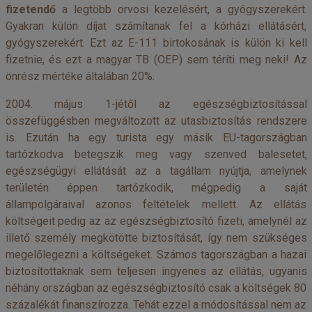
fizetendő
a legtöbb orvosi kezelésért, a gyógyszerekért.
Gyakran külön díjat számítanak fel a kórházi ellátásért,
gyógyszerekért. Ezt az E-111 birtokosának is külön ki kell
fizetnie, és ezt a magyar TB (OEP) sem téríti meg neki! Az
önrész mértéke általában 20%.
2004. május 1-jétől az egészségbiztosítással
összefüggésben megváltozott az utasbiztosítás rendszere
is. Ezután ha egy turista egy másik EU-tagországban
tartózkodva betegszik meg vagy szenved balesetet,
egészségügyi ellátását az a tagállam nyújtja, amelynek
területén éppen tartózkodik, mégpedig a saját
állampolgáraival azonos feltételek mellett. Az ellátás
költségeit pedig az az egészségbiztosító fizeti, amelynél az
illető személy megkötötte biztosítását, így nem szükséges
megelőlegezni a költségeket. Számos tagországban a hazai
biztosítottaknak sem teljesen ingyenes az ellátás, ugyanis
néhány országban az egészségbiztosító csak a költségek 80
százalékát finanszírozza. Tehát ezzel a módosítással nem az