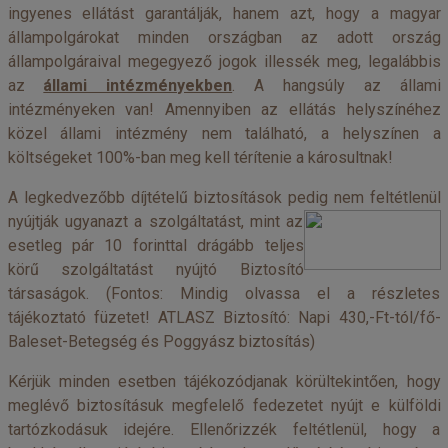
ingyenes ellátást garantálják, hanem azt, hogy a magyar
állampolgárokat minden országban az adott ország
állampolgáraival megegyező jogok illessék meg, legalábbis
az
állami intézményekben
. A hangsúly az állami
intézményeken van! Amennyiben az ellátás helyszínéhez
közel állami intézmény nem található, a helyszínen a
költségeket 100%-ban meg kell térítenie a károsultnak!
A legkedvezőbb díjtételű biztosítások pedig nem feltét
lenül
nyújtják ugyanazt a szolgáltatást, mint az
esetleg pár 10 forinttal drágább teljes
körű szolgáltatást nyújtó Biztosító
társaságok. (Fontos: Mindig olvassa el a részletes
tájékoztató füzetet! ATLASZ Biztosító: Napi 430,-Ft-tól/fő-
Baleset-Betegség és Poggyász biztosítás)
Kérjük minden esetben tájékozódjanak körültekintően, hogy
meglévő biztosításuk megfelelő fedezetet nyújt e külföldi
tartózkodásuk idejére. Ellenőrizzék feltétlenül, hogy a