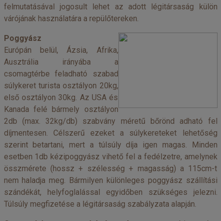
felmutatásával jogosult lehet az adott légitársaság külön
várójának használatára a repülőtereken.
Poggyász
Európán belül, Ázsia, Afrika,
Ausztrália irányába a
csomagtérbe feladható szabad
súlykeret turista osztályon 20kg,
első osztályon 30kg. Az USA és
Kanada felé bármely osztályon
2db (max. 32kg/db) szabvány méretű bőrönd adható fel
díjmentesen. Célszerű ezeket a súlykereteket lehetőség
szerint betartani, mert a túlsúly díja igen magas. Minden
esetben 1db kézipoggyász vihető fel a fedélzetre, amelynek
összmérete (hossz + szélesség + magasság) a 115cm-t
nem haladja meg. Bármilyen különleges poggyász szállítási
szándékát, helyfoglalással egyidőben szükséges jelezni.
Túlsúly megfizetése a légitársaság szabályzata alapján.