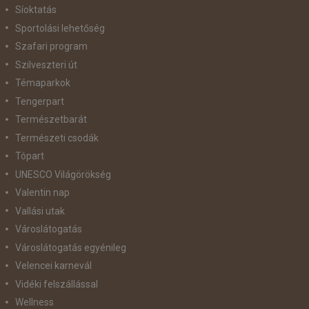
Síoktatás
Sportolási lehetőség
Szafari program
Szilveszteri út
Témaparkok
Tengerpart
Természetbarát
Természeti csodák
Tópart
UNESCO Világörökség
Valentin nap
Vallási utak
Városlátogatás
Városlátogatás egyénileg
Velencei karnevál
Vidéki felszállással
Wellness