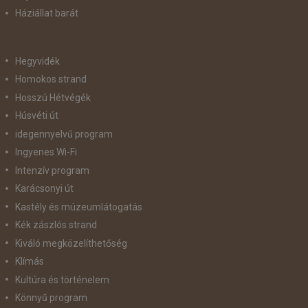
Háziállat barát
Hegyvidék
Homokos strand
Hosszú Hétvégék
Húsvéti út
idegennyelvű program
Ingyenes Wi-Fi
Intenzív program
Karácsonyi út
Kastély és múzeumlátogatás
Kék zászlós strand
Kiváló megközelíthetőség
Klímás
Kultúra és történelem
Könnyű program