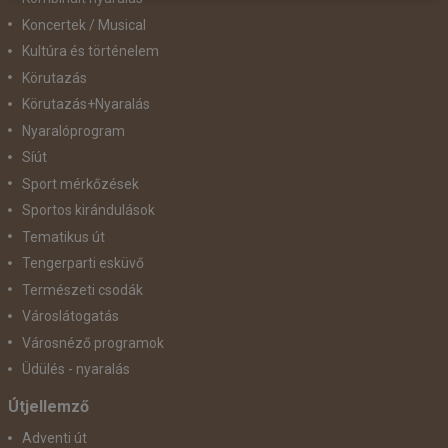
Koncertek / Musical
Kultúra és történelem
Körutazás
Körutazás+Nyaralás
Nyaralóprogram
Síút
Sport mérkőzések
Sportos kirándulások
Tematikus út
Tengerparti esküvő
Természeti csodák
Városlátogatás
Városnéző programok
Üdülés - nyaralás
Útjellemző
Adventi út