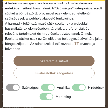
November 1.
A hatékony navigáció és bizonyos funkciók működésének
Október 23.
érdekében sütiket használunk.A "Szükséges" kategóriába sorolt
sütiket a böngésző tárolja, mivel ezek elengedhetetlenül
Pünkösdi utazás
szükségesek a webhely alapvető funkcióihoz.
Szilveszter
A harmadik féltől származó sütik segítenek a weboldal
Tavaszi szünet
használatának elemzésében, tárolják a preferenciáit és
Valentin nap
releváns tartalmakat és hirdetéseket biztosítanak Önnek.
Ezeket a sütiket csak az Ön előzetes beleegyezésével tároljuk a
Programtípus
böngészőjében. Az adatkezelési tájékoztatót
ITT
olvashatja
bővebben.
1 napos utak
Belépőjegy
Szeretem a sütiket
Egyéni út
Egzotikus út
Kiválasztottak elfogadása
Fesztiválok
Golfút
Szükséges
Analitika
Hirdetések
Gyalogtúra
Hajóút
Marketing
Ifjúsági program / Osztálykirándulás
Kombinált nyaralás