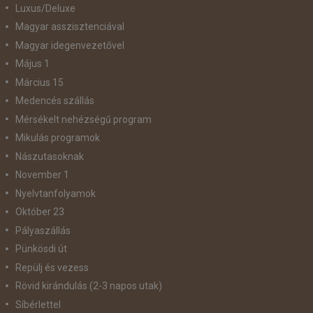
Luxus/Deluxe
Magyar asszisztenciával
Magyar idegenvezetővel
Május 1
Március 15
Medencés szállás
Mérsékelt nehézségű program
Mikulás programok
Nászutasoknak
November 1
Nyelvtanfolyamok
Október 23
Pályaszállás
Pünkösdi út
Repülj és vezess
Rövid kirándulás (2-3 napos utak)
Síbérlettel