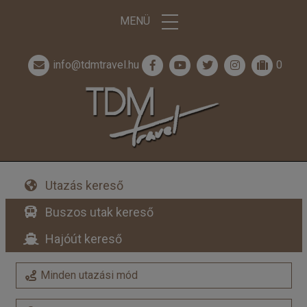
MENÜ
info@tdmtravel.hu
0
Utazás kereső
Buszos utak kereső
Hajóút kereső