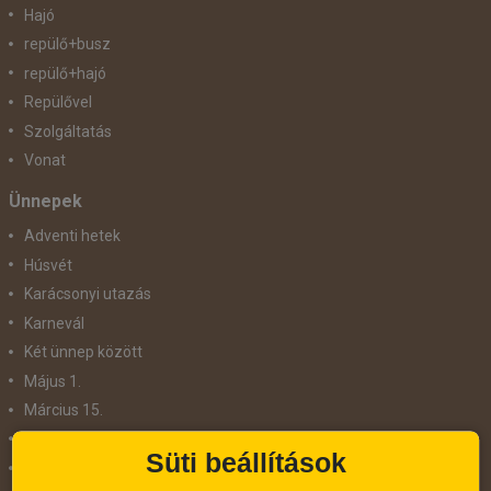
Hajó
repülő+busz
repülő+hajó
Repülővel
Szolgáltatás
Vonat
Ünnepek
Adventi hetek
Húsvét
Karácsonyi utazás
Karnevál
Két ünnep között
Május 1.
Március 15.
Mikulás
Süti beállítások
Nőnap