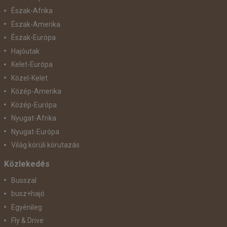
Észak-Afrika
Észak-Amerika
Észak-Európa
Hajóutak
Kelet-Európa
Közel-Kelet
Közép-Amerika
Közép-Európa
Nyugat-Afrika
Nyugat-Európa
Világ körüli körutazás
Közlekedés
Busszal
busz+hajó
Egyénileg
Fly & Drive