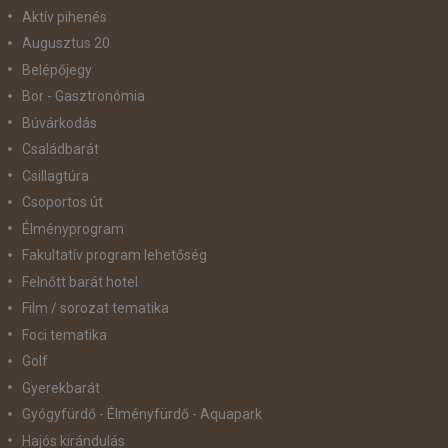
Aktív pihenés
Augusztus 20
Belépőjegy
Bor - Gasztronómia
Búvárkodás
Családbarát
Csillagtúra
Csoportos út
Élményprogram
Fakultatív program lehetőség
Felnőtt barát hotel
Film / sorozat tematika
Foci tematika
Golf
Gyerekbarát
Gyógyfürdő - Élményfürdő - Aquapark
Hajós kirándulás