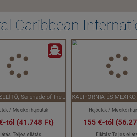
al Caribbean Internati
MEXIKÓI ÍZELÍTŐ, Serenade of the Seas
utak / Mexikói hajóutak
Hajóutak / Mexikói haj
€-tól (41.748 Ft)
155 €-tól (56.27
llátás: Teljes ellátás
Ellátás: Teljes ellát