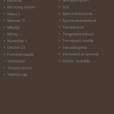
Nyaralóprogram
Karnevál
Síút
Két ünnep között
Sport mérkőzések
Május 1.
Sportos kirándulások
Március 15.
Tematikus út
Mikulás
Tengerparti esküvő
Nőnap
Természeti csodák
November 1.
Városlátogatás
Október 23.
Városnéző programok
Pünkösdi utazás
Üdülés - nyaralás
Szilveszter
Tavaszi szünet
Valentin nap