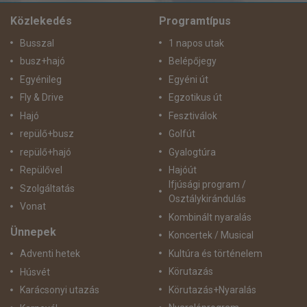
ak
árak
Közlekedés
Programtípus
Busszal
1 napos utak
busz+hajó
Belépőjegy
Egyénileg
Egyéni út
Fly & Drive
Egzotikus út
Hajó
Fesztiválok
repülő+busz
Golfút
repülő+hajó
Gyalogtúra
Repülővel
Hajóút
Ifjúsági program /
Szolgáltatás
Osztálykirándulás
Vonat
Kombinált nyaralás
Ünnepek
Koncertek / Musical
Kultúra és történelem
Adventi hetek
Körutazás
Húsvét
Körutazás+Nyaralás
Karácsonyi utazás