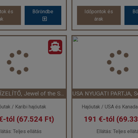
tok és
Bőröndbe
Időpontok és
Bő
ak
árak
MEXIKÓI ÍZELÍTŐ, Serenade of the Seas
Ország:
Hajóutak
Ország:
Hajóuta
os:
Mexikói hajóutak
Város:
Mexikói hajó
Utazás módja:
Hajó
Utazás módja:
Haj
látás:
Teljes ellátás
Ellátás:
Teljes ellá
áskategória:
Hajó kabin
Szálláskategória:
Hajó
us:
garanciális belső kabin
Szobatípus:
garanciális b
Időtartam:
2 éj
Időtartam:
4 éj
BAHAMAI ÍZELÍTŐ, Jewel of the Seas
ont: 2026-10-02 | 2 éj
Időpont: 2026-10-11 |
óutak / Karibi hajóutak
Hajóutak / USA és Kanada
€-tól (67.524 Ft)
191 €-tól (69.33
már 115 €-tól (41.748 Ft)
llátás: Teljes ellátás
Ellátás: Teljes ellát