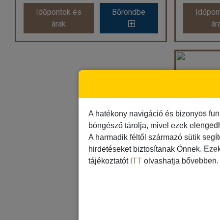
Időpontok és
Bőröndbe
Időpon
Időpontok és
Bőröndbe
Időpon
árak
ár
árak
ár
NYUGAT-KARIBI KALANDOK, Radiance of the Seas
Ország:
Hajóutak
Város:
Nyugat-karib útvonal
Utazás módja:
Hajó
Ellátás:
Teljes ellátás
El
Szálláskategória:
Hajó kabin
Száll
A hatékony navigáció és bizonyos fun
Szobatípus:
garanciális belső kabin
Szobatíp
böngésző tárolja, mivel ezek elenged
Időtartam:
5 éj
A harmadik féltől származó sütik segí
hirdetéseket biztosítanak Önnek. Eze
Időpont: 2026-09-26 | 5 éj
Időp
tájékoztatót
ITT
olvashatja bővebben.
Haj
235 
már 182 €-tól (66.071 Ft)
E
Időpontok és
Bőröndbe
Időpon