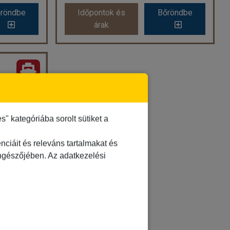
röndbe
Időpontok és
Bőröndbe
röndbe
Időpontok és
Bőröndbe
árak
árak
USA NYUGATI PARTJA, Serenade of the Seas
ENSENADA, CABO & LA PAZ, Serenade of the Seas
k
Ország:
Hajóutak
ajóutak
Város:
Karib-térségi hajóutak
ó
Utazás módja:
Hajó
tás
Ellátás:
Teljes ellátás
 kabin
Szálláskategória:
Hajó kabin
 kategóriába sorolt sütiket a
 ablakos kabin
Szobatípus:
garanciális belső kabin
Időtartam:
7 éj
ciáit és releváns tartalmakat és
KALIFORNIAI-FÉLSZIGET, Quantum of the Seas
öngészőjében. Az adatkezelési
 5 éj
Időpont: 2026-10-04 | 7 éj
utak
2 Ft)
már 191 €-tól (69.339 Ft)
már 217 €-tól (78.778 Ft)
ás
röndbe
Időpontok és
Bőröndbe