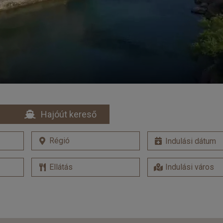
Hajóút kereső