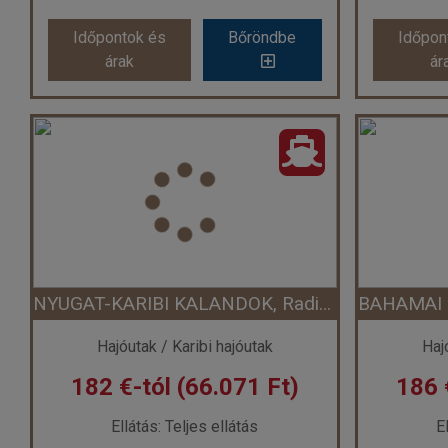
Időpontok és
Bőröndbe
Időpon
árak
ár
MEXIKÓI ÍZELÍTŐ, Ovation of the Seas
Ország:
Hajóutak
Város:
Mexikói hajóutak
Vár
Utazás módja:
Hajó
Ellátás:
Teljes ellátás
El
Szálláskategória:
Hajó kabin
Száll
Szobatípus:
garanciális belső kabin
Szobatíp
Időtartam:
3 éj
NYUGAT-KARIBI KALANDOK, Radiance of the Seas
Időpont: 2026-09-21 | 3 éj
Időp
Hajóutak / Karibi hajóutak
Haj
182 €-tól (66.071 Ft)
186 
már 59 €-tól (21.419 Ft)
Ellátás: Teljes ellátás
E