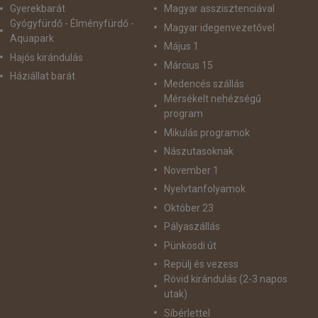
Gyerekbarát
Magyar asszisztenciával
Gyógyfürdő - Élményfürdő -
Magyar idegenvezetővel
Aquapark
Május 1
Hajós kirándulás
Március 15
Háziállat barát
Medencés szállás
Mérsékelt nehézségű
program
Mikulás programok
Nászutasoknak
November 1
Nyelvtanfolyamok
Október 23
Pályaszállás
Pünkösdi út
Repülj és vezess
Rövid kirándulás (2-3 napos
utak)
Síbérlettel