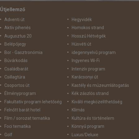
Útjellemző
Adventi út
Hegyvidék
Aktív pihenés
Homokos strand
Augusztus 20
Hosszú Hétvégék
Belépőjegy
Húsvéti út
Bor - Gasztronómia
idegennyelvű program
Búvárkodás
Ingyenes Wi-Fi
Családbarát
Intenzív program
Csillagtúra
Karácsonyi út
Csoportos út
Kastély és múzeumlátogatás
Élményprogram
Kék zászlós strand
Fakultatív program lehetőség
Kiváló megközelíthetőség
Felnőtt barát hotel
Klímás
Film / sorozat tematika
Kultúra és történelem
Foci tematika
Könnyű program
Golf
Luxus/Deluxe