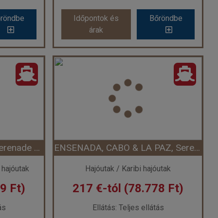
röndbe
Időpontok és
Bőröndbe
árak
KALIFORNIA ÉS MEXIKÓ, Serenade of the Seas
MEXIKÓI ÍZELÍTŐ, Quantum of the Seas
k
Ország:
Hajóutak
utak
Város:
Mexikói hajóutak
ó
Utazás módja:
Hajó
tás
Ellátás:
Teljes ellátás
 kabin
Szálláskategória:
Hajó kabin
első kabin
Szobatípus:
garanciális belső kabin
Időtartam:
4 éj
USA NYUGATI PARTJA, Serenade of the Seas
ENSENADA, CABO & LA PAZ, Serenade of the Seas
 4 éj
Időpont: 2026-09-22 | 4 éj
 hajóutak
Hajóutak / Karibi hajóutak
9 Ft)
217 €-tól (78.778 Ft)
már 155 €-tól (56.270 Ft)
már 157 €-tól (56.996 Ft)
ás
Ellátás: Teljes ellátás