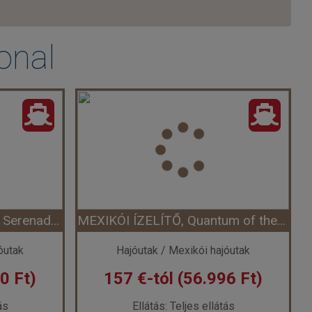
onal
KALIFORNIA ÉS MEXIKÓ, Serenade of the Seas
MEXIKÓI ÍZELÍTŐ, Quantum of the Seas
óutak
Hajóutak / Mexikói hajóutak
0 Ft)
157 €-tól (56.996 Ft)
ás
Ellátás: Teljes ellátás