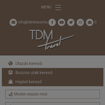
MENÜ
info@tdmtravel.hu
0
Utazás kereső
Buszos utak kereső
Hajóút kereső