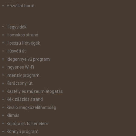
Háziállat barát
Hegyvidék
Homokos strand
Hosszú Hétvégék
Húsvéti út
idegennyelvű program
Ingyenes Wi-Fi
Intenzív program
Karácsonyi út
Kastély és múzeumlátogatás
Kék zászlós strand
Kiváló megközelíthetőség
Klímás
Kultúra és történelem
Könnyű program