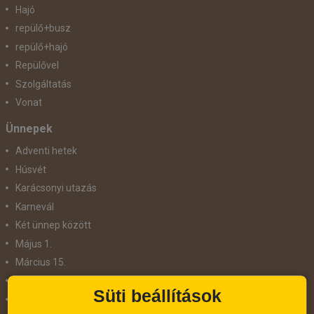
Hajó
repülő+busz
repülő+hajó
Repülővel
Szolgáltatás
Vonat
Ünnepek
Adventi hetek
Húsvét
Karácsonyi utazás
Karnevál
Két ünnep között
Május 1.
Március 15.
Mikulás
Süti beállítások
Nőnap