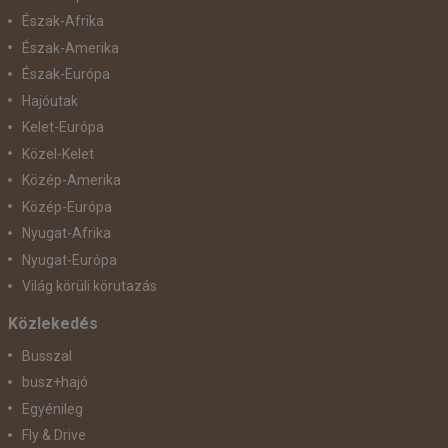
Észak-Afrika
Észak-Amerika
Észak-Európa
Hajóutak
Kelet-Európa
Közel-Kelet
Közép-Amerika
Közép-Európa
Nyugat-Afrika
Nyugat-Európa
Világ körüli körutazás
Közlekedés
Busszal
busz+hajó
Egyénileg
Fly & Drive