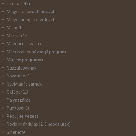
Luxus/Deluxe
Magyar asszisztenciával
Magyar idegenvezetővel
Május 1
Március 15
Medencés szállás
Mérsékelt nehézségű program
Mikulás programok
Nászutasoknak
November 1
Nyelvtanfolyamok
Október 23
Pályaszállás
Pünkösdi út
Repülj és vezess
Rövid kirándulás (2-3 napos utak)
Síbérlettel