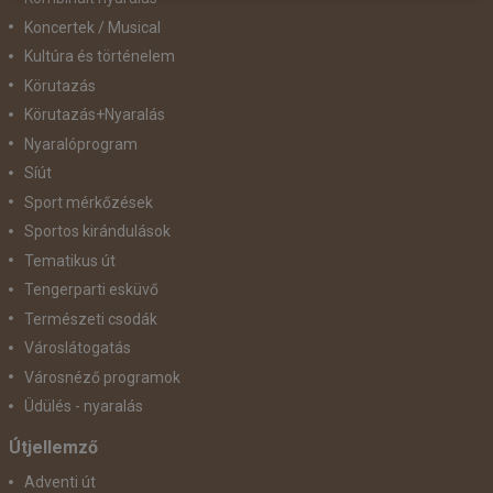
Koncertek / Musical
Kultúra és történelem
Körutazás
Körutazás+Nyaralás
Nyaralóprogram
Síút
Sport mérkőzések
Sportos kirándulások
Tematikus út
Tengerparti esküvő
Természeti csodák
Városlátogatás
Városnéző programok
Üdülés - nyaralás
Útjellemző
Adventi út