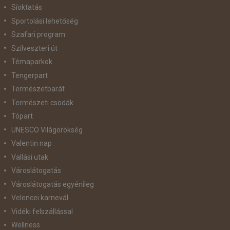
Síoktatás
Sportolási lehetőség
Szafari program
Szilveszteri út
Témaparkok
Tengerpart
Természetbarát
Természeti csodák
Tópart
UNESCO Világörökség
Valentin nap
Vallási utak
Városlátogatás
Városlátogatás egyénileg
Velencei karnevál
Vidéki felszállással
Wellness