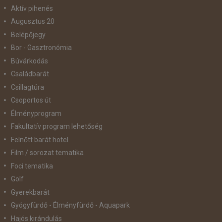
Aktív pihenés
Augusztus 20
Belépőjegy
Bor - Gasztronómia
Búvárkodás
Családbarát
Csillagtúra
Csoportos út
Élményprogram
Fakultatív program lehetőség
Felnőtt barát hotel
Film / sorozat tematika
Foci tematika
Golf
Gyerekbarát
Gyógyfürdő - Élményfürdő - Aquapark
Hajós kirándulás