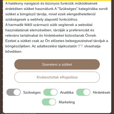
November 1.
A hatékony navigáció és bizonyos funkciók működésének
Október 23.
érdekében sütiket használunk.A "Szükséges" kategóriába sorolt
sütiket a böngésző tárolja, mivel ezek elengedhetetlenül
Pünkösdi utazás
szükségesek a webhely alapvető funkcióihoz.
Szilveszter
A harmadik féltől származó sütik segítenek a weboldal
Tavaszi szünet
használatának elemzésében, tárolják a preferenciáit és
Valentin nap
releváns tartalmakat és hirdetéseket biztosítanak Önnek.
Ezeket a sütiket csak az Ön előzetes beleegyezésével tároljuk a
Programtípus
böngészőjében. Az adatkezelési tájékoztatót
ITT
olvashatja
bővebben.
1 napos utak
Belépőjegy
Szeretem a sütiket
Egyéni út
Egzotikus út
Kiválasztottak elfogadása
Fesztiválok
Golfút
Szükséges
Analitika
Hirdetések
Gyalogtúra
Hajóút
Marketing
Ifjúsági program / Osztálykirándulás
Kombinált nyaralás