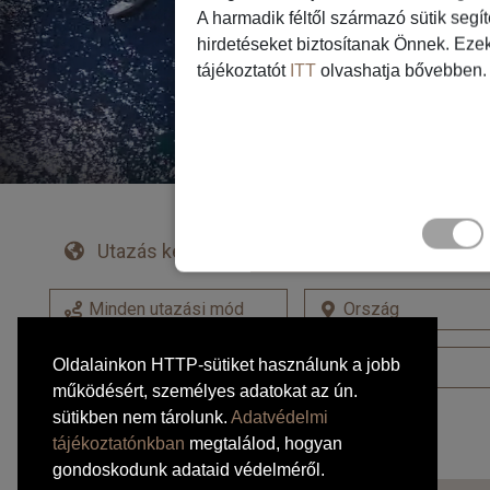
A harmadik féltől származó sütik segí
hirdetéseket biztosítanak Önnek. Eze
tájékoztatót
ITT
olvashatja bővebben.
Utazás kereső
Buszos utak kereső
Oldalainkon HTTP-sütiket használunk a jobb
működésért, személyes adatokat az ún.
sütikben nem tárolunk.
Adatvédelmi
tájékoztatónkban
megtalálod, hogyan
gondoskodunk adataid védelméről.