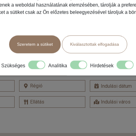
tenek a weboldal használatának elemzésében, tárolják a preferen
ket a sütiket csak az Ön előzetes beleegyezésével tároljuk a b
Szeretem a sütiket
Kiválasztottak elfogadása
Szükséges
Analitika
Hirdetések
Hajóút kereső