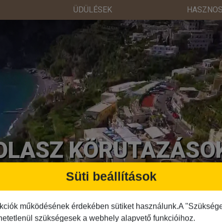
ÜDÜLÉSEK
HASZNOS
OLASZ KÖRUTAZÁSO
Süti beállítások
Részletek
kciók működésének érdekében sütiket használunk.A "Szükséges"
hetetlenül szükségesek a webhely alapvető funkcióihoz.