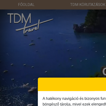
FŐOLDAL
TDM KÖRUTAZÁSOK
A hatékony navigáció és bizonyos fun
böngésző tárolja, mivel ezek elenged