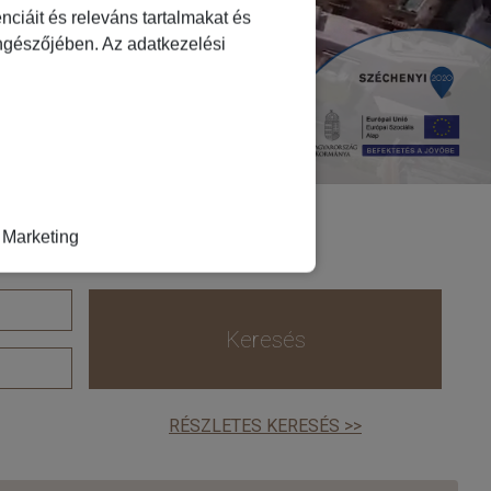
ciáit és releváns tartalmakat és
öngészőjében. Az adatkezelési
Marketing
Keresés
RÉSZLETES KERESÉS >>