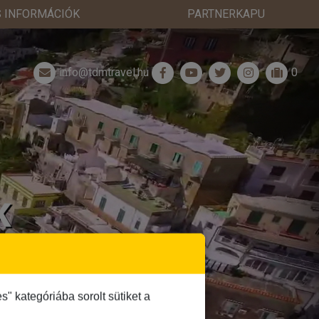
 INFORMÁCIÓK
PARTNERKAPU
info@tdmtravel.hu
0
K
 kategóriába sorolt sütiket a