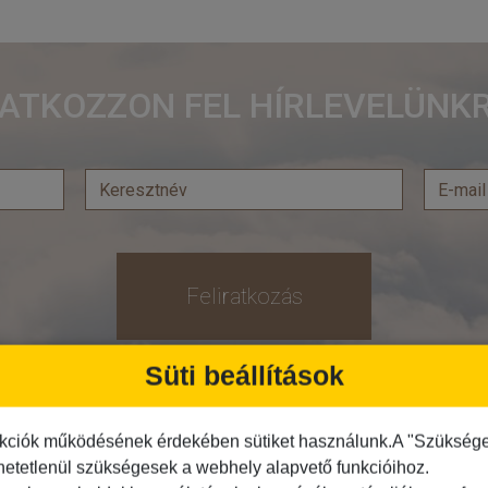
RATKOZZON FEL HÍRLEVELÜNKR
Feliratkozás
Süti beállítások
Közlekedés
Programtípus
kciók működésének érdekében sütiket használunk.A "Szükséges"
Busszal
1 napos utak
hetetlenül szükségesek a webhely alapvető funkcióihoz.
busz+hajó
Belépőjegy