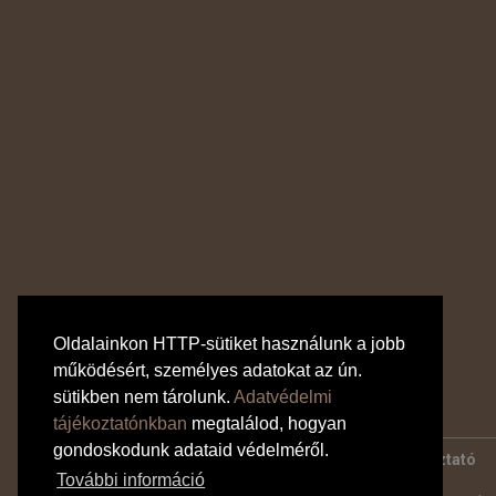
Oldalainkon HTTP-sütiket használunk a jobb
működésért, személyes adatokat az ún.
sütikben nem tárolunk.
Adatvédelmi
tájékoztatónkban
megtalálod, hogyan
gondoskodunk adataid védelméről.
Bankkártyás fizetés tájékoztató
Adatvédelmi tájékoztató
További információ