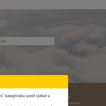
E!
Útjellemző
 kategóriába sorolt sütiket a
Adventi út
Hegyvidék
Aktív pihenés
Homokos strand