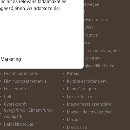
ciáit és releváns tartalmakat és
Augusztus 20
Hosszú Hétvégék
öngészőjében. Az adatkezelési
Belépőjegy
Húsvéti út
Bor - Gasztronómia
idegennyelvű program
Búvárkodás
Ingyenes Wi-Fi
Családbarát
Intenzív program
Csillagtúra
Karácsonyi út
Csoportos út
Kastély és múzeumlátogatás
Élményprogram
Kék zászlós strand
Marketing
Fakultatív program lehetőség
Kiváló megközelíthetőség
Felnőtt barát hotel
Klímás
Film / sorozat tematika
Kultúra és történelem
Foci tematika
Könnyű program
Golf
Luxus/Deluxe
Gyerekbarát
Magyar asszisztenciával
Gyógyfürdő - Élményfürdő -
Magyar idegenvezetővel
Aquapark
Május 1
Hajós kirándulás
Március 15