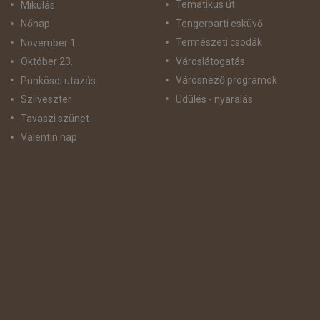
Tematikus út
Mikulás
Tengerparti esküvő
Nőnap
Természeti csodák
November 1.
Városlátogatás
Október 23.
Városnéző programok
Pünkösdi utazás
Üdülés - nyaralás
Szilveszter
Tavaszi szünet
Valentin nap