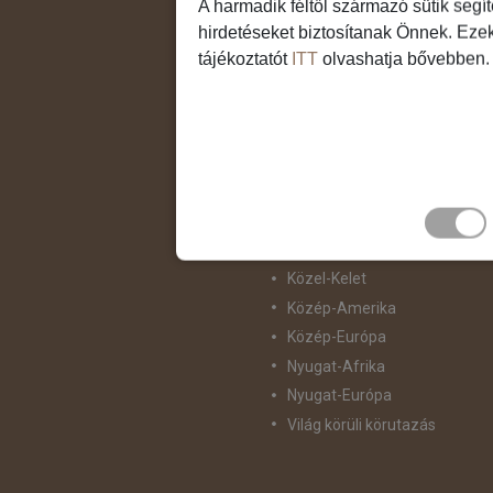
A harmadik féltől származó sütik segí
Csendes-Óceáni Szigetvilág
hirdetéseket biztosítanak Önnek. Eze
Dél-Afrika
tájékoztatót
ITT
olvashatja bővebben.
Dél-Amerika
Dél-Európa
Észak-Afrika
Észak-Amerika
Észak-Európa
Hajóutak
Kelet-Európa
Közel-Kelet
Közép-Amerika
Közép-Európa
Nyugat-Afrika
Nyugat-Európa
Világ körüli körutazás