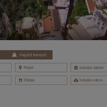
Hajóút kereső