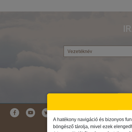
I
Földrészek
A hatékony navigáció és bizonyos fun
Ausztrália
böngésző tárolja, mivel ezek elenged
Ázsia