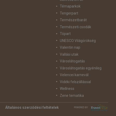
Témaparkok
Tengerpart
Természetbarát
Természeti csodák
Tópart
UNESCO Világörökség
Valentin nap
Vallási utak
Városlátogatás
Városlátogatás egyénileg
Velencei karnevál
Vidéki felszállással
Wellness
Zene tematika
Általános szerződési feltételek
POWERED BY: