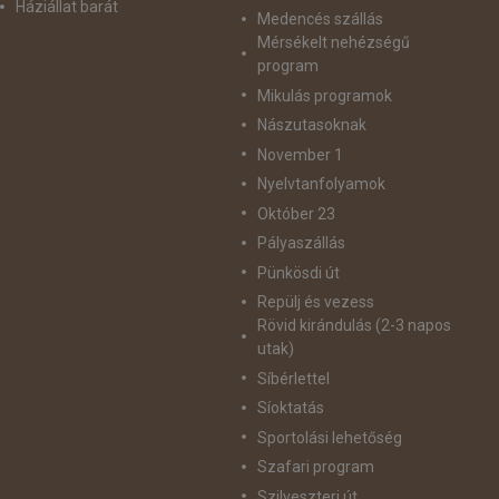
Háziállat barát
Medencés szállás
Mérsékelt nehézségű
program
Mikulás programok
Nászutasoknak
November 1
Nyelvtanfolyamok
Október 23
Pályaszállás
Pünkösdi út
Repülj és vezess
Rövid kirándulás (2-3 napos
utak)
Síbérlettel
Síoktatás
Sportolási lehetőség
Szafari program
Szilveszteri út