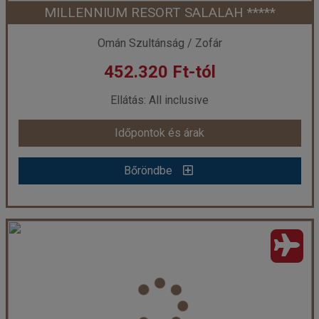
MILLENNIUM RESORT SALALAH *****
Időpont: 2026-10-30 | 7 éj
Omán Szultánság / Zofár
452.320 Ft-tól
már 413.400 Ft-tól
Ellátás: All inclusive
Időpontok és árak
Időpontok és árak
Bőröndbe
Bőröndbe
MILLENNIUM RESORT SALALAH *****
Ország:
Omán Szultánság
Város:
Salalah
Utazás módja:
Repülővel
Ellátás:
All inclusive