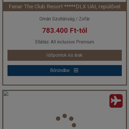
Fanar The Club Resort *****DLX UAI, repülővel
Időpont: 2026-10-16 | 7 éj
Omán Szultánság / Zofár
783.400 Ft-tól
már 653.400 Ft-tól
Ellátás: All inclusive Premium
Időpontok és árak
Időpontok és árak
Bőröndbe
Bőröndbe
Fanar The Club Resort *****DLX UAI, repülővel
Ország:
Omán Szultánság
Város:
Salalah
Utazás módja:
Repülővel
Ellátás:
All inclusive Premium