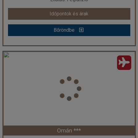
Időpontok és árak
Időpontok és árak
Bőröndbe
Bőröndbe
Körutazás az Ománi Szultánságban, repülővel
Ország:
Omán Szultánság
Város:
Körutazás Ománban
Utazás módja:
Repülővel
Ellátás:
Félpanzió
Szálláskategória:
Hotel ****
Szobatípus:
2 ágyas standard szoba
Időtartam:
6 éj
Omán ***
Időpont: 2026-11-16 | 6 éj