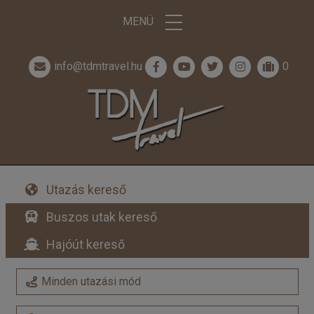
MENÜ
info@tdmtravel.hu
0
Utazás kereső
Buszos utak kereső
Hajóút kereső