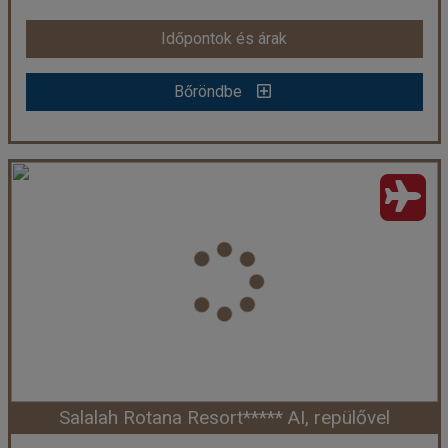
Időpontok és árak
Időpontok és árak
Bőröndbe
Bőröndbe
SALALAH ROTANA RESORT *****
Ország:
Omán Szultánság
Város:
Salalah
Utazás módja:
Repülővel
Ellátás:
All inclusive
Szálláskategória:
Hotel *****
Szobatípus:
Kétágyas szoba Classic Garden
Időtartam:
7 éj
Salalah Rotana Resort***** AI, repülővel
Időpont: 2026-10-16 | 7 éj