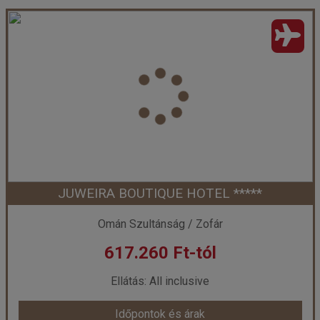
Fanar Residences ****+ AI, repülővel
Ország:
Omán Szultánság
Város:
Salalah
Utazás módja:
Repülővel
Ellátás:
All inclusive
Szálláskategória:
Hotel ****
Szobatípus:
Residence 1 háló+nappali
Időtartam:
7 éj
JUWEIRA BOUTIQUE HOTEL *****
Időpont: 2027-04-30 | 7 éj
Omán Szultánság / Zofár
617.260 Ft-tól
már 614.925 Ft-tól
Ellátás: All inclusive
Időpontok és árak
Időpontok és árak