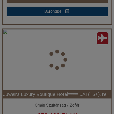
Bőröndbe
Bőröndbe
JUWEIRA BOUTIQUE HOTEL *****
Ország:
Omán Szultánság
Város:
Salalah
Utazás módja:
Repülővel
Ellátás:
All inclusive
Szálláskategória:
Hotel *****
Szobatípus:
Kétágyas szoba Premium
Időtartam:
7 éj
Juweira Luxury Boutique Hotel***** UAI (16+), repülővel
Időpont: 2026-10-16 | 7 éj
Omán Szultánság / Zofár