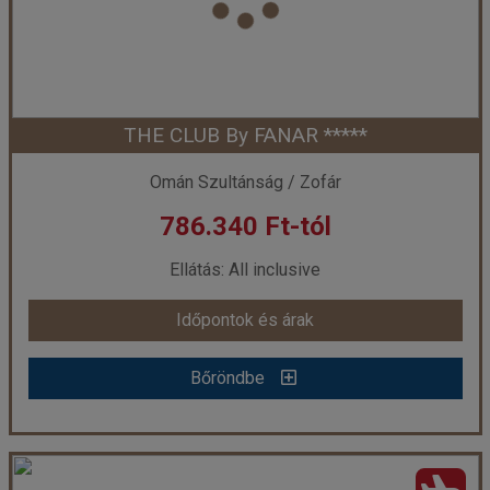
Szálláskategória:
Hotel *****
Szobatípus:
Club Classic szoba
Időtartam:
7 éj
THE CLUB By FANAR *****
Időpont: 2026-10-16 | 7 éj
Omán Szultánság / Zofár
786.340 Ft-tól
már 783.400 Ft-tól
Ellátás: All inclusive
Időpontok és árak
Időpontok és árak
Bőröndbe
Bőröndbe
THE CLUB By FANAR *****