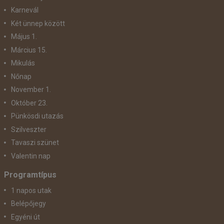
Karnevál
Két ünnep között
Május 1.
Március 15.
Mikulás
Nőnap
November 1.
Október 23.
Pünkösdi utazás
Szilveszter
Tavaszi szünet
Valentin nap
Programtípus
1 napos utak
Belépőjegy
Egyéni út