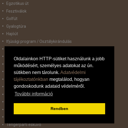
Egzotikus út
Fesztiválok
Golfút
Gyalogtúra
Hajóút
Ifjúsági program / Osztálykirándulás
Kombinált nyaralás
Koncertek / Musical
Oldalainkon HTTP-sütiket használunk a jobb
Kultúra és történelem
működésért, személyes adatokat az ún.
Körutazás
sütikben nem tárolunk.
Adatvédelmi
tájékoztatónkban
megtalálod, hogyan
Körutazás+Nyaralás
gondoskodunk adataid védelméről.
Nyaralóprogram
További információ
Síút
Sport mérkőzések
Rendben
Sportos kirándulások
Tematikus út
Tengerparti esküvő