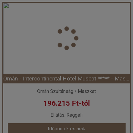
Omán - Crowne Plaza Hotel **** - Maszkat (Egyéni)
Ország:
Omán Szultánság
Város:
Maszkat
Utazás módja:
Egyénileg
Ellátás:
Reggeli
Szálláskategória:
Hotel
Szobatípus:
Városra néző szoba, 2 felnőtt
Időtartam:
4 éj
Omán - Intercontinental Hotel Muscat ***** - Maszkat (Egyéni) *****
Időpont: 2026-08-07 | 4 éj
Omán Szultánság / Maszkat
196.215 Ft-tól
már 142.875 Ft-tól
Ellátás: Reggeli
Időpontok és árak
Időpontok és árak