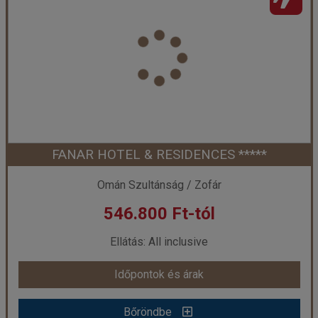
Ország:
Omán Szultánság
Város:
Salalah
Utazás módja:
Repülővel
Ellátás:
Reggeli
Szálláskategória:
Hotel ****
Szobatípus:
Kétágyas szoba Deluxe
Időtartam:
7 éj
FANAR HOTEL & RESIDENCES *****
Időpont: 2027-02-12 | 7 éj
Omán Szultánság / Zofár
546.800 Ft-tól
már 459.690 Ft-tól
Ellátás: All inclusive
Időpontok és árak
Időpontok és árak
Bőröndbe
Bőröndbe