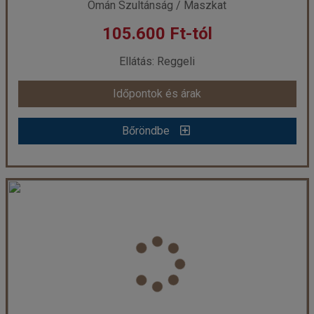
Omán Szultánság / Maszkat
105.600 Ft-tól
Ellátás: Reggeli
Időpontok és árak
Bőröndbe
Omán - Grand Hyatt Muscat ***** - Maszkat (Egyéni)
Ország:
Omán Szultánság
Város:
Maszkat
Utazás módja:
Egyénileg
Ellátás:
Reggeli
Szálláskategória:
Hotel
Szobatípus:
Kétágyas grand szoba, 2 felnőtt
Időtartam:
4 éj