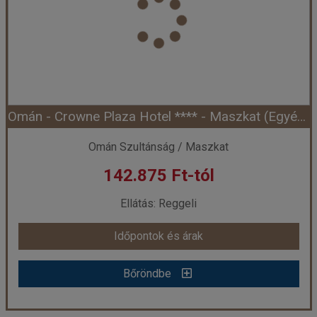
Város:
Maszkat
Utazás módja:
Egyénileg
Ellátás:
Reggeli
Szálláskategória:
Hotel
Szobatípus:
Double classic kétágyas szoba, 2 felnőtt
Időtartam:
4 éj
Omán - Crowne Plaza Hotel **** - Maszkat (Egyéni)
Időpont: 2026-08-07 | 4 éj
Omán Szultánság / Maszkat
142.875 Ft-tól
már 127.635 Ft-tól
Ellátás: Reggeli
Időpontok és árak
Időpontok és árak
Bőröndbe
Bőröndbe