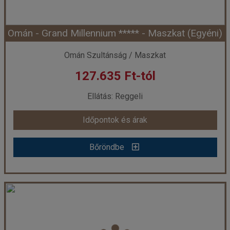
Omán - Grand Millennium ***** - Maszkat (Egyéni)
Időpont: 2026-08-07 | 4 éj
Omán Szultánság / Maszkat
127.635 Ft-tól
már 105.600 Ft-tól
Ellátás: Reggeli
Időpontok és árak
Időpontok és árak
Bőröndbe
Bőröndbe
Omán - Grand Millennium ***** - Maszkat (Egyéni)
Ország:
Omán Szultánság