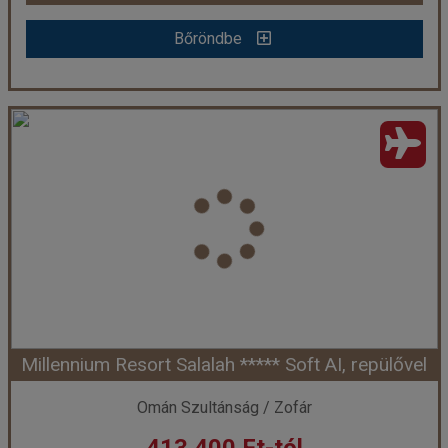
Bőröndbe
Bőröndbe
Omán - Intercontinental Hotel Muscat ***** - Maszkat (Egyéni) *****
Ország:
Omán Szultánság
Város:
Maszkat
Utazás módja:
Egyénileg
Ellátás:
Reggeli
Szálláskategória:
Hotel *****
Szobatípus:
Prémium tengerre néző szoba , 2 felnőtt
Időtartam:
4 éj
Millennium Resort Salalah ***** Soft AI, repülővel
Időpont: 2026-09-01 | 4 éj
Omán Szultánság / Zofár