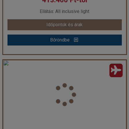
413.400 Ft-tól
már 196.215 Ft-tól
Ellátás: All inclusive light
Időpontok és árak
Időpontok és árak
Bőröndbe
Bőröndbe
Millennium Resort Salalah ***** Soft AI, repülővel
Ország:
Omán Szultánság
Város:
Salalah
Utazás módja:
Repülővel
Ellátás:
All inclusive light
Szálláskategória:
Hotel ****
Szobatípus:
Superior szoba
Időtartam:
7 éj