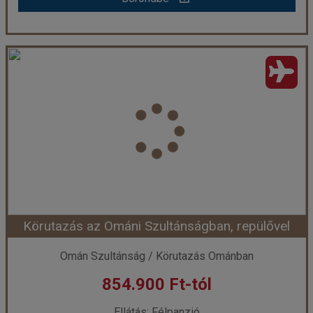
OMÁN - CSOPORTOS KÖRUTAZÁS
Ország:
Omán Szultánság
Város:
Maszkat
Utazás módja:
Repülővel
Ellátás:
Félpanzió
Szálláskategória:
Egyéb
Szobatípus:
Kétágyas szoba
Időtartam:
7 éj
Körutazás az Ománi Szultánságban, repülővel
Időpont: 2026-11-04 | 7 éj
Omán Szultánság / Körutazás Ománban
854.900 Ft-tól
már 839.000 Ft-tól
Ellátás: Félpanzió