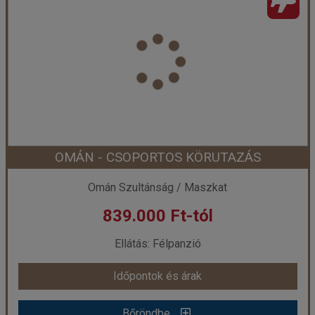
Ország:
Omán Szultánság
Város:
Salalah
Utazás módja:
Repülővel
Ellátás:
All inclusive
Szálláskategória:
Hotel *****
Szobatípus:
Kétágyas szoba Classic Club
Időtartam:
7 éj
OMÁN - CSOPORTOS KÖRUTAZÁS
Időpont: 2026-12-04 | 7 éj
Omán Szultánság / Maszkat
839.000 Ft-tól
már 786.340 Ft-tól
Ellátás: Félpanzió
Időpontok és árak
Időpontok és árak
Bőröndbe
Bőröndbe