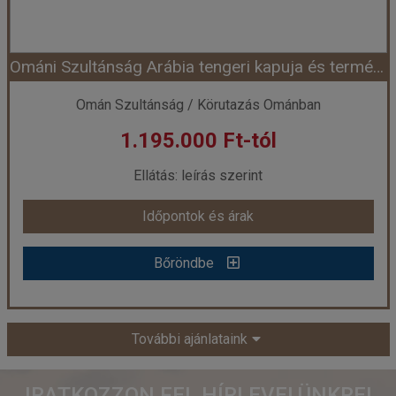
Ománi Szultánság Arábia tengeri kapuja és természeti kincsestára ****
Időpont: 2026-10-19 | 7 éj
Omán Szultánság / Körutazás Ománban
1.195.000 Ft-tól
már 895.000 Ft-tól
Ellátás: leírás szerint
Időpontok és árak
Időpontok és árak
Bőröndbe
Bőröndbe
Ománi Szultánság Arábia tengeri kapuja és természeti kincsestára ****
További ajánlataink
Ország:
Omán Szultánság
IRATKOZZON FEL HÍRLEVELÜNKRE!