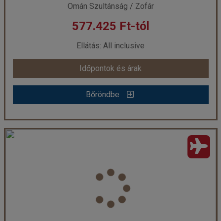
Omán Szultánság / Zofár
577.425 Ft-tól
már 552.540 Ft-tól
Ellátás: All inclusive
Időpontok és árak
Időpontok és árak
Bőröndbe
Bőröndbe
Salalah Rotana Resort***** AI, repülővel
Ország:
Omán Szultánság
Város:
Salalah
Utazás módja:
Repülővel
Ellátás:
All inclusive
Szálláskategória:
Hotel *****
Szobatípus:
Simplex Stúdió 2-3 fős
Időtartam:
7 éj