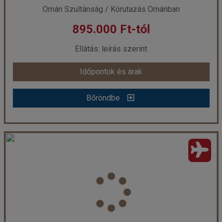
Omán Szultánság / Körutazás Ománban
895.000 Ft-tól
már 854.900 Ft-tól
Ellátás: leírás szerint
Időpontok és árak
Időpontok és árak
Bőröndbe
Bőröndbe
Omán ***
Ország:
Omán Szultánság
Város:
Körutazás Ománban
Utazás módja:
Repülővel
Ellátás:
leírás szerint
Szálláskategória:
Hotel
Szobatípus:
2 ágyas szoba
Időtartam:
7 éj