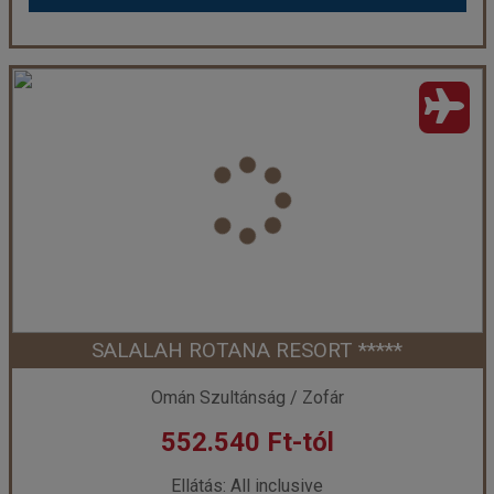
FANAR HOTEL & RESIDENCES *****
Ország:
Omán Szultánság
Város:
Salalah
Utazás módja:
Repülővel
Ellátás:
All inclusive
Szálláskategória:
Hotel *****
Szobatípus:
Kétágyas szoba Deluxe
Időtartam:
7 éj
SALALAH ROTANA RESORT *****
Időpont: 2026-10-16 | 7 éj
Omán Szultánság / Zofár
552.540 Ft-tól
már 546.800 Ft-tól
Ellátás: All inclusive