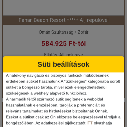
Fanar Beach Resort ***** AI, repülővel
Időpont: 2027-04-30 | 7 éj
Omán Szultánság / Zofár
584.925 Ft-tól
már 577.425 Ft-tól
Ellátás: All inclusive
Időpontok és árak
Süti beállítások
Időpontok és árak
A hatékony navigáció és bizonyos funkciók működésének
Bőröndbe
érdekében sütiket használunk.A "Szükséges" kategóriába sorolt
Bőröndbe
sütiket a böngésző tárolja, mivel ezek elengedhetetlenül
szükségesek a webhely alapvető funkcióihoz.
A harmadik féltől származó sütik segítenek a weboldal
Fanar Beach Resort ***** AI, repülővel
használatának elemzésében, tárolják a preferenciáit és
releváns tartalmakat és hirdetéseket biztosítanak Önnek.
Ezeket a sütiket csak az Ön előzetes beleegyezésével tároljuk a
böngészőjében. Az adatkezelési tájékoztatót
ITT
olvashatja
Ország:
Omán Szultánság