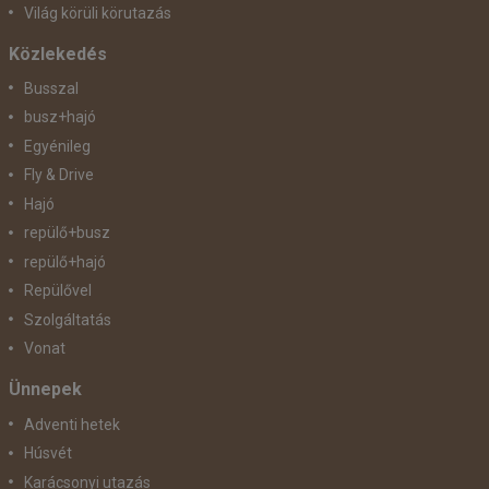
Világ körüli körutazás
Közlekedés
Busszal
busz+hajó
Egyénileg
Fly & Drive
Hajó
repülő+busz
repülő+hajó
Repülővel
Szolgáltatás
Vonat
Ünnepek
Adventi hetek
Húsvét
Karácsonyi utazás