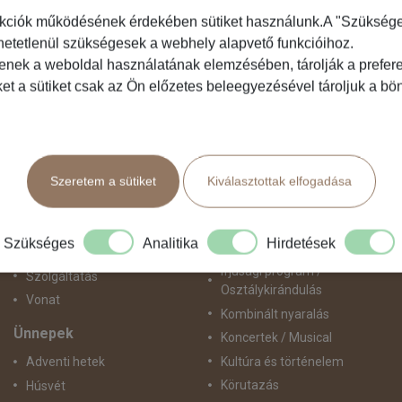
kciók működésének érdekében sütiket használunk.A "Szükséges"
hetetlenül szükségesek a webhely alapvető funkcióihoz.
Közlekedés
Programtípus
tenek a weboldal használatának elemzésében, tárolják a preferen
ket a sütiket csak az Ön előzetes beleegyezésével tároljuk a b
Busszal
1 napos utak
busz+hajó
Belépőjegy
Egyénileg
Egyéni út
Fly & Drive
Egzotikus út
Szeretem a sütiket
Kiválasztottak elfogadása
Hajó
Fesztiválok
repülő+busz
Golfút
repülő+hajó
Gyalogtúra
Szükséges
Analitika
Hirdetések
Repülővel
Hajóút
Ifjúsági program /
Szolgáltatás
Osztálykirándulás
Vonat
Kombinált nyaralás
Ünnepek
Koncertek / Musical
Kultúra és történelem
Adventi hetek
Körutazás
Húsvét