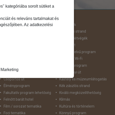
 kategóriába sorolt sütiket a
Útjellemző
ciáit és releváns tartalmakat és
öngészőjében. Az adatkezelési
Adventi út
Hegyvidék
Aktív pihenés
Homokos strand
Augusztus 20
Hosszú Hétvégék
Belépőjegy
Húsvéti út
Bor - Gasztronómia
idegennyelvű program
Búvárkodás
Ingyenes Wi-Fi
Családbarát
Intenzív program
Marketing
Csillagtúra
Karácsonyi út
Csoportos út
Kastély és múzeumlátogatás
Élményprogram
Kék zászlós strand
Fakultatív program lehetőség
Kiváló megközelíthetőség
Felnőtt barát hotel
Klímás
Film / sorozat tematika
Kultúra és történelem
Foci tematika
Könnyű program