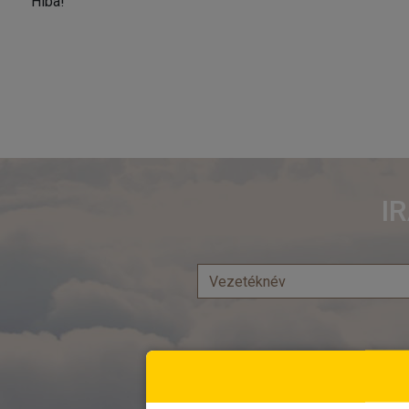
Hiba!
I