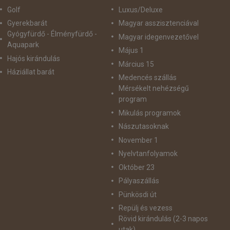
Golf
Luxus/Deluxe
Gyerekbarát
Magyar asszisztenciával
Gyógyfürdő - Élményfürdő -
Magyar idegenvezetővel
Aquapark
Május 1
Hajós kirándulás
Március 15
Háziállat barát
Medencés szállás
Mérsékelt nehézségű
program
Mikulás programok
Nászutasoknak
November 1
Nyelvtanfolyamok
Október 23
Pályaszállás
Pünkösdi út
Repülj és vezess
Rövid kirándulás (2-3 napos
utak)