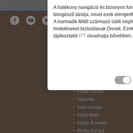
A hatékony navigáció és bizonyos fun
böngésző tárolja, mivel ezek elenged
Földrészek
A harmadik féltől származó sütik segí
hirdetéseket biztosítanak Önnek. Eze
Ausztrália
tájékoztatót
ITT
olvashatja bővebben.
Ázsia
Csendes-Óceáni Szigetvilág
Dél-Afrika
Dél-Amerika
Dél-Európa
Észak-Afrika
Észak-Amerika
Észak-Európa
Hajóutak
Kelet-Európa
Közel-Kelet
Közép-Amerika
Közép-Európa