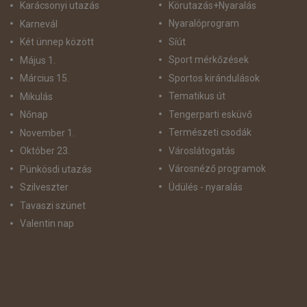
Körutazás+Nyaralás
Karácsonyi utazás
Nyaralóprogram
Karnevál
Síút
Két ünnep között
Sport mérkőzések
Május 1.
Sportos kirándulások
Március 15.
Tematikus út
Mikulás
Tengerparti esküvő
Nőnap
Természeti csodák
November 1.
Városlátogatás
Október 23.
Városnéző programok
Pünkösdi utazás
Üdülés - nyaralás
Szilveszter
Tavaszi szünet
Valentin nap