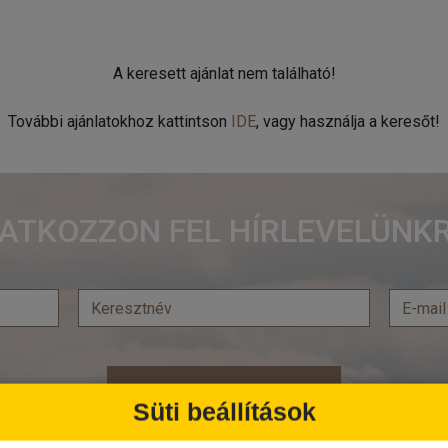
A keresett ajánlat nem található!
További ajánlatokhoz kattintson
IDE
, vagy használja a keresőt!
RATKOZZON FEL HÍRLEVELÜNKR
Feliratkozás
Süti beállítások