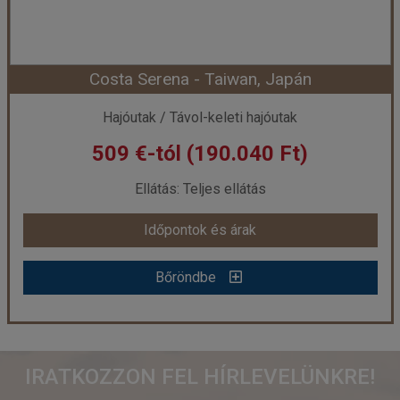
Időtartam:
3 éj
Costa Serena - Taiwan, Japán
Időpont: 2026-08-10 | 3 éj
Hajóutak / Távol-keleti hajóutak
509 €-tól (190.040 Ft)
már 389 €-tól (145.237 Ft)
Ellátás: Teljes ellátás
Időpontok és árak
Időpontok és árak
Bőröndbe
Bőröndbe
Costa Serena - Taiwan, Japán
IRATKOZZON FEL HÍRLEVELÜNKRE!