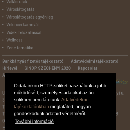
Vallási utak
Városlátogatás
Városlátogatás egyénileg
Velencei karnevál
Vidéki felszállással
Wellness
Zene tematika
Bankkártyás fizetés tájékoztató
Adatvédelmi tájékoztató
Hírlevél
GINOP SZÉCHENYI 2020
Kapcsolat
Ajánlatkérés
Általános szerződési feltételek
POWERED BY:
Oldalainkon HTTP-sütiket használunk a jobb
működésért, személyes adatokat az ún.
Utazási Iroda -
TdM Travel Tours Kft. 2600 Vác, Széchenyi u.
sütikben nem tárolunk.
Adatvédelmi
3-7.
tájékoztatónkban
megtalálod, hogyan
Tel:
+36 30 331 3359
gondoskodunk adataid védelméről.
Tel:
+36 27 319 381
,
319 382
(09:00-17:00-ig),
+36 1 408
0134 (09:00-15:00-ig)
További információ
E-mail:
info@tdmtravel.hu
(Eng.szám: U-000204)