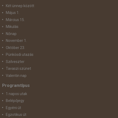
Két ünnep között
Május 1.
Március 15.
Mikulás
Nőnap
November 1.
Október 23.
Pünkösdi utazás
Szilveszter
Tavaszi szünet
Valentin nap
Programtípus
1 napos utak
Belépőjegy
Egyéni út
Egzotikus út