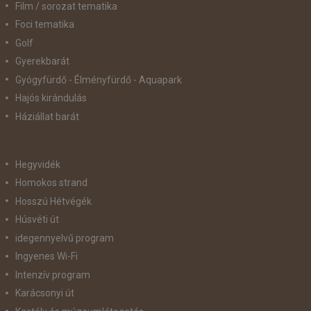
Film / sorozat tematika
Foci tematika
Golf
Gyerekbarát
Gyógyfürdő - Élményfürdő - Aquapark
Hajós kirándulás
Háziállat barát
Hegyvidék
Homokos strand
Hosszú Hétvégék
Húsvéti út
idegennyelvű program
Ingyenes Wi-Fi
Intenzív program
Karácsonyi út