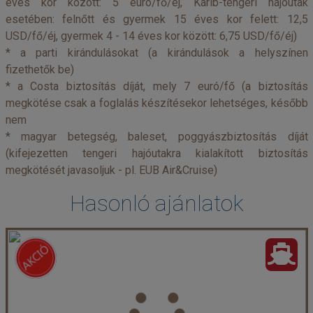
éves kor között: 5 euró/fő/éj, Karib-tengeri hajóutak
esetében: felnőtt és gyermek 15 éves kor felett: 12,5
USD/fő/éj, gyermek 4 - 14 éves kor között: 6,75 USD/fő/éj)
* a parti kirándulásokat (a kirándulások a helyszínen
fizethetők be)
* a Costa biztosítás díját, mely 7 euró/fő (a biztosítás
megkötése csak a foglalás készítésekor lehetséges, később
nem
* magyar betegség, baleset, poggyászbiztosítás díját
(kifejezetten tengeri hajóutakra kialakított biztosítás
megkötését javasoljuk - pl. EUB Air&Cruise)
Hasonló ajánlatok