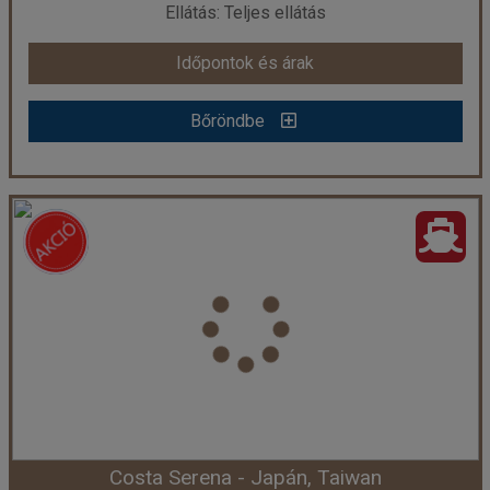
Ellátás: Teljes ellátás
Időpontok és árak
Időpontok és árak
Bőröndbe
Bőröndbe
Japán kincsei, Spectrum of the Seas
Ország:
Hajóutak
Város:
Japán hajóutak
Utazás módja:
Hajó
Ellátás:
Teljes ellátás
Szálláskategória:
Hajó kabin
Szobatípus:
grand suite - 1 hálószobás
Időtartam:
8 éj
Costa Serena - Japán, Taiwan
Időpont: 2026-08-08 | 8 éj