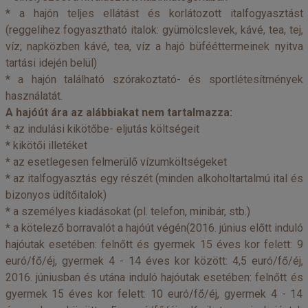
* a hajón teljes ellátást és korlátozott italfogyasztást
(reggelihez fogyasztható italok: gyümölcslevek, kávé, tea, tej,
víz; napközben kávé, tea, víz a hajó büfééttermeinek nyitva
tartási idején belül)
* a hajón található szórakoztató- és sportlétesítmények
használatát.
A hajóút ára az alábbiakat nem tartalmazza:
* az indulási kikötőbe- eljutás költségeit
* kikötői illetéket
* az esetlegesen felmerülő vízumköltségeket
* az italfogyasztás egy részét (minden alkoholtartalmú ital és
bizonyos üdítőitalok)
* a személyes kiadásokat (pl. telefon, minibár, stb.)
* a kötelező borravalót a hajóút végén(2016. június előtt induló
hajóutak esetében: felnőtt és gyermek 15 éves kor felett: 9
euró/fő/éj, gyermek 4 - 14 éves kor között: 4,5 euró/fő/éj,
2016. júniusban és utána induló hajóutak esetében: felnőtt és
gyermek 15 éves kor felett: 10 euró/fő/éj, gyermek 4 - 14