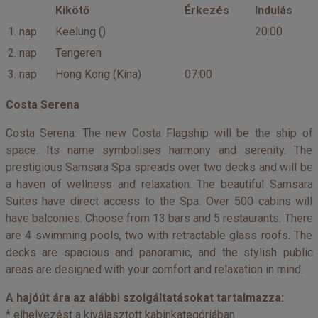
Kikötő
Érkezés
Indulás
1. nap
Keelung ()
20:00
2. nap
Tengeren
3. nap
Hong Kong (Kína)
07:00
Costa Serena
Costa Serena: The new Costa Flagship will be the ship of
space. Its name symbolises harmony and serenity. The
prestigious Samsara Spa spreads over two decks and will be
a haven of wellness and relaxation. The beautiful Samsara
Suites have direct access to the Spa. Over 500 cabins will
have balconies. Choose from 13 bars and 5 restaurants. There
are 4 swimming pools, two with retractable glass roofs. The
decks are spacious and panoramic, and the stylish public
areas are designed with your comfort and relaxation in mind.
A hajóút ára az alábbi szolgáltatásokat tartalmazza:
* elhelyezést a kiválasztott kabinkategóriában