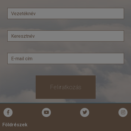
Ország:
Hajóutak
Város:
Távol-keleti hajóutak
Utazás módja:
Hajó
Ellátás:
Teljes ellátás
Szálláskategória:
Hajó kabin
Szobatípus:
Costa ár, The Interior (I1), 2 felnőtt
Időtartam:
4 éj
Időpont: 2026-08-13 | 4 éj
már 509 €-tól (190.040 Ft)
Feliratkozás
Időpontok és árak
Bőröndbe
Földrészek