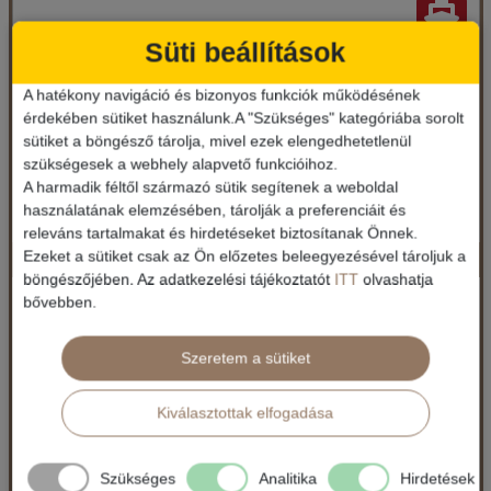
Süti beállítások
Ország:
Hajóutak
Város:
Távol-keleti hajóutak
A hatékony navigáció és bizonyos funkciók működésének
Utazás módja:
Hajó
Ellátás:
Teljes ellátás
érdekében sütiket használunk.A "Szükséges" kategóriába sorolt
Szálláskategória:
Hajó kabin
sütiket a böngésző tárolja, mivel ezek elengedhetetlenül
Szobatípus:
Costa ár, The Interior (I1), 2 felnőtt
szükségesek a webhely alapvető funkcióihoz.
Időtartam:
4 éj
A harmadik féltől származó sütik segítenek a weboldal
használatának elemzésében, tárolják a preferenciáit és
releváns tartalmakat és hirdetéseket biztosítanak Önnek.
JAPÁN FELFEDEZŐÚT, Celebrity Millennium
Ezeket a sütiket csak az Ön előzetes beleegyezésével tároljuk a
Időpont: 2026-08-06 | 4 éj
böngészőjében. Az adatkezelési tájékoztatót
ITT
olvashatja
bővebben.
Hajóutak / Távol-keleti hajóutak
2.970 €-tól (1.076.150 Ft)
Szeretem a sütiket
már 529 €-tól (197.507 Ft)
Ellátás: Teljes ellátás
Kiválasztottak elfogadása
Időpontok és árak
Időpontok és árak
Bőröndbe
Szükséges
Analitika
Hirdetések