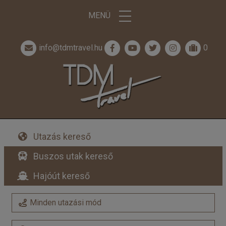
MENÜ
info@tdmtravel.hu
0
Utazás kereső
Buszos utak kereső
Hajóút kereső