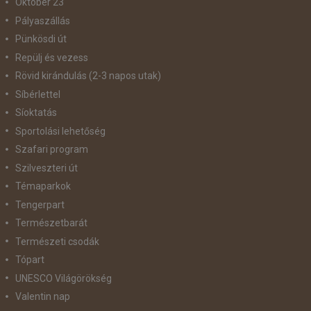
Október 23
Pályaszállás
Pünkösdi út
Repülj és vezess
Rövid kirándulás (2-3 napos utak)
Síbérlettel
Síoktatás
Sportolási lehetőség
Szafari program
Szilveszteri út
Témaparkok
Tengerpart
Természetbarát
Természeti csodák
Tópart
UNESCO Világörökség
Valentin nap