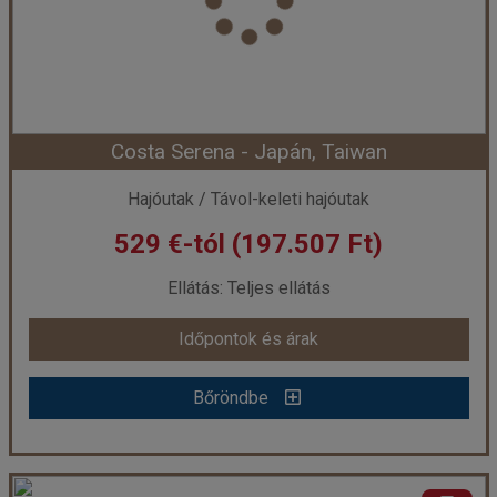
Costa Serena - Japán, Taiwan
Hajóutak / Távol-keleti hajóutak
529 €-tól (197.507 Ft)
Ellátás: Teljes ellátás
Időpontok és árak
Bőröndbe
Costa Serena - Japán, Taiwan