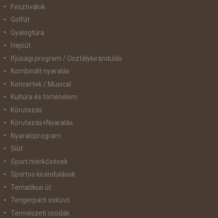
Fesztiválok
Golfút
Gyalogtúra
Hajóút
Ifjúsági program / Osztálykirándulás
Kombinált nyaralás
Koncertek / Musical
Kultúra és történelem
Körutazás
Körutazás+Nyaralás
Nyaralóprogram
Síút
Sport mérkőzések
Sportos kirándulások
Tematikus út
Tengerparti esküvő
Természeti csodák