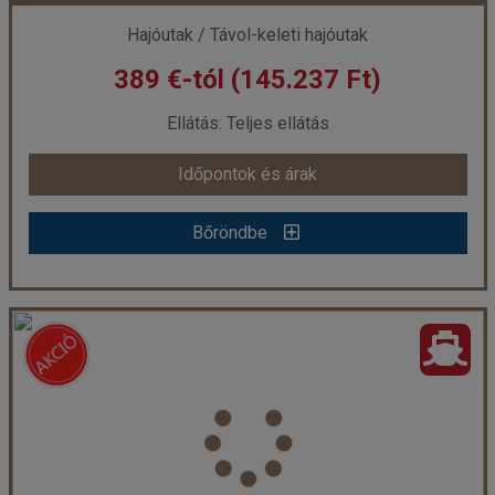
Hajóutak / Távol-keleti hajóutak
389 €-tól (145.237 Ft)
már 19.032 €-tól (6.896.055 Ft)
Ellátás: Teljes ellátás
Időpontok és árak
Időpontok és árak
Bőröndbe
Bőröndbe
Costa Serena - Japán, Taiwan
Ország:
Hajóutak
Város:
Távol-keleti hajóutak
Utazás módja:
Hajó
Ellátás:
Teljes ellátás
Szálláskategória:
Hajó kabin
Szobatípus:
Costa ár, The Interior (I1), 2 felnőtt