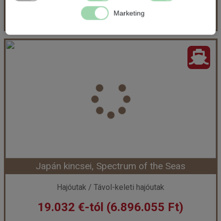
Bőröndbe
Marketing
JAPÁN FELFEDEZŐÚT, Celebrity Millennium
Ország:
Hajóutak
Város:
Japán hajóutak
Utazás módja:
Hajó
Ellátás:
Teljes ellátás
Szálláskategória:
Hajó kabin
Szobatípus:
prime belső kabin
Időtartam:
12 éj
Japán kincsei, Spectrum of the Seas
Időpont: 2026-08-06 | 12 éj
Hajóutak / Távol-keleti hajóutak
19.032 €-tól (6.896.055 Ft)
már 2.970 €-tól (1.076.150 Ft)