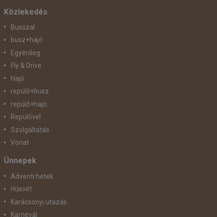
Közlekedés
Busszal
busz+hajó
Egyénileg
Fly & Drive
Hajó
repülő+busz
repülő+hajó
Repülővel
Szolgáltatás
Vonat
Ünnepek
Adventi hetek
Húsvét
Karácsonyi utazás
Karnevál