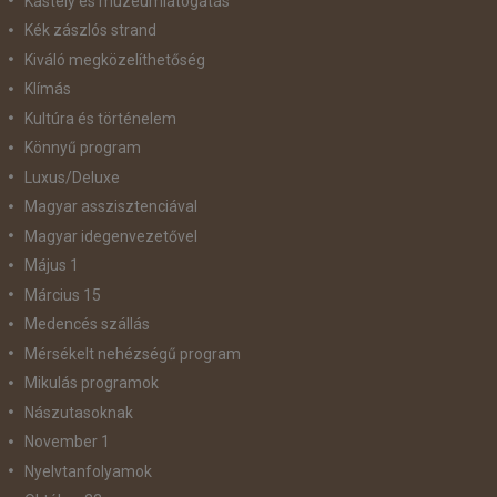
Kastély és múzeumlátogatás
Kék zászlós strand
Kiváló megközelíthetőség
Klímás
Kultúra és történelem
Könnyű program
Luxus/Deluxe
Magyar asszisztenciával
Magyar idegenvezetővel
Május 1
Március 15
Medencés szállás
Mérsékelt nehézségű program
Mikulás programok
Nászutasoknak
November 1
Nyelvtanfolyamok