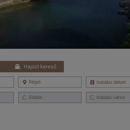
Hajóút kereső