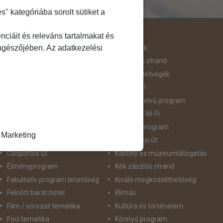
 kategóriába sorolt sütiket a
Útjellemző
ciáit és releváns tartalmakat és
öngészőjében. Az adatkezelési
Adventi út
Hegyvidék
Aktív pihenés
Homokos strand
Augusztus 20
Hosszú Hétvégék
Belépőjegy
Húsvéti út
Bor - Gasztronómia
idegennyelvű program
Búvárkodás
Ingyenes Wi-Fi
Családbarát
Intenzív program
Marketing
Csillagtúra
Karácsonyi út
Csoportos út
Kastély és múzeumlátogatás
Élményprogram
Kék zászlós strand
Fakultatív program lehetőség
Kiváló megközelíthetőség
Felnőtt barát hotel
Klímás
Film / sorozat tematika
Kultúra és történelem
Foci tematika
Könnyű program