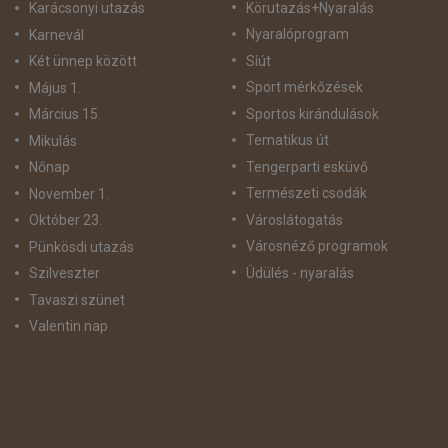
Körutazás+Nyaralás
Karácsonyi utazás
Nyaralóprogram
Karnevál
Síút
Két ünnep között
Sport mérkőzések
Május 1.
Sportos kirándulások
Március 15.
Tematikus út
Mikulás
Tengerparti esküvő
Nőnap
Természeti csodák
November 1.
Városlátogatás
Október 23.
Városnéző programok
Pünkösdi utazás
Üdülés - nyaralás
Szilveszter
Tavaszi szünet
Valentin nap