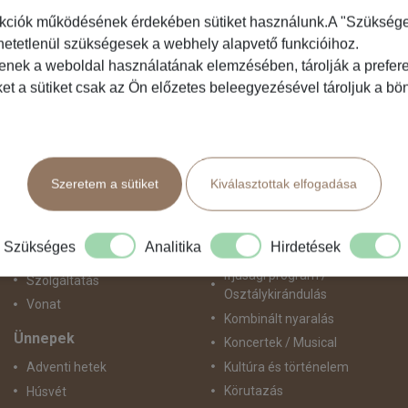
kciók működésének érdekében sütiket használunk.A "Szükséges"
hetetlenül szükségesek a webhely alapvető funkcióihoz.
Közlekedés
Programtípus
tenek a weboldal használatának elemzésében, tárolják a preferen
ket a sütiket csak az Ön előzetes beleegyezésével tároljuk a b
Busszal
1 napos utak
busz+hajó
Belépőjegy
Egyénileg
Egyéni út
Fly & Drive
Egzotikus út
Szeretem a sütiket
Kiválasztottak elfogadása
Hajó
Fesztiválok
repülő+busz
Golfút
repülő+hajó
Gyalogtúra
Szükséges
Analitika
Hirdetések
Repülővel
Hajóút
Ifjúsági program /
Szolgáltatás
Osztálykirándulás
Vonat
Kombinált nyaralás
Ünnepek
Koncertek / Musical
Kultúra és történelem
Adventi hetek
Körutazás
Húsvét