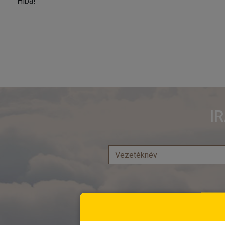
Hiba!
I