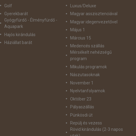
Golf
Luxus/Deluxe
Gyerekbarát
Magyar asszisztenciával
Gyógyfürdő - Élményfürdő -
Magyar idegenvezetővel
Aquapark
Május 1
Hajós kirándulás
Március 15
Háziállat barát
Medencés szállás
Mérsékelt nehézségű
program
Mikulás programok
Nászutasoknak
November 1
Nyelvtanfolyamok
Október 23
Pályaszállás
Pünkösdi út
Repülj és vezess
Rövid kirándulás (2-3 napos
utak)