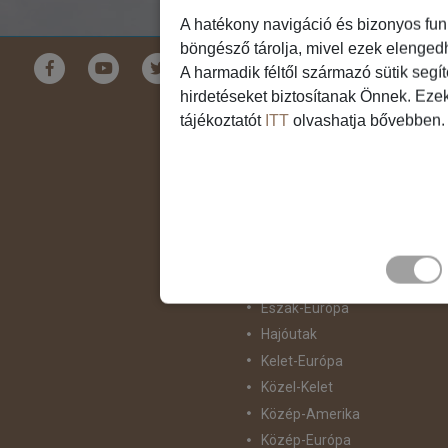
A hatékony navigáció és bizonyos fun
böngésző tárolja, mivel ezek elenged
Földrészek
A harmadik féltől származó sütik segí
hirdetéseket biztosítanak Önnek. Eze
Ausztrália
tájékoztatót
ITT
olvashatja bővebben.
Ázsia
Csendes-Óceáni Szigetvilág
Dél-Afrika
Dél-Amerika
Dél-Európa
Észak-Afrika
Észak-Amerika
Észak-Európa
Hajóutak
Kelet-Európa
Közel-Kelet
Közép-Amerika
Közép-Európa