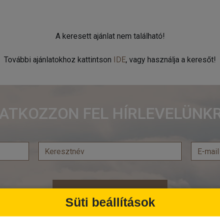
A keresett ajánlat nem található!
További ajánlatokhoz kattintson
IDE
, vagy használja a keresőt!
RATKOZZON FEL HÍRLEVELÜNKR
Feliratkozás
Süti beállítások