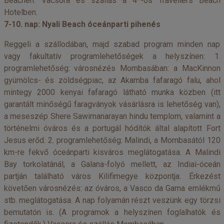
Beachen. Vacsora és szállás a 4*-os Travellers Beach
Hotelben.
7-10. nap: Nyali Beach óceánparti pihenés
Reggeli a szállodában, majd szabad program minden nap
vagy fakultatív programlehetőségek a helyszínen: 1.
programlehetőség: városnézés Mombasában: a MacKinnon
gyümölcs- és zöldségpiac, az Akamba fafaragó falu, ahol
mintegy 2000 kenyai fafaragó látható munka közben (itt
garantált minőségű faragványok vásárlásra is lehetőség van),
a meseszép Shere Sawimanarayan hindu templom, valamint a
történelmi óváros és a portugál hódítók által alapított Fort
Jesus erőd. 2. programlehetőség: Malindi, a Mombasától 120
km-re fekvő óceánparti kisváros meglátogatása. A Malindi
Bay torkolatánál, a Galana-folyó mellett, az Indiai-óceán
partján található város Kilifimegye központja. Érkezést
követően városnézés: az óváros, a Vasco da Gama emlékmű
stb. meglátogatása. A nap folyamán részt veszünk egy törzsi
bemutatón is. (A programok a helyszínen foglalhatók és