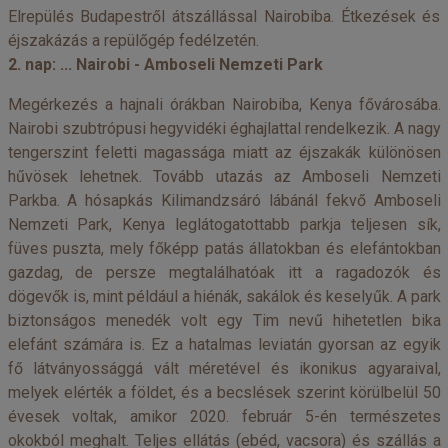
Elrepülés Budapestről átszállással Nairobiba. Étkezések és
éjszakázás a repülőgép fedélzetén.
2. nap: ... Nairobi - Amboseli Nemzeti Park
Megérkezés a hajnali órákban Nairobiba, Kenya fővárosába.
Nairobi szubtrópusi hegyvidéki éghajlattal rendelkezik. A nagy
tengerszint feletti magassága miatt az éjszakák különösen
hűvösek lehetnek. Tovább utazás az Amboseli Nemzeti
Parkba. A hósapkás Kilimandzsáró lábánál fekvő Amboseli
Nemzeti Park, Kenya leglátogatottabb parkja teljesen sík,
füves puszta, mely főképp patás állatokban és elefántokban
gazdag, de persze megtalálhatóak itt a ragadozók és
dögevők is, mint például a hiénák, sakálok és keselyűk. A park
biztonságos menedék volt egy Tim nevű hihetetlen bika
elefánt számára is. Ez a hatalmas leviatán gyorsan az egyik
fő látványossággá vált méretével és ikonikus agyaraival,
melyek elérték a földet, és a becslések szerint körülbelül 50
évesek voltak, amikor 2020. február 5-én természetes
okokból meghalt. Teljes ellátás (ebéd, vacsora) és szállás a