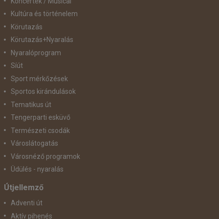
Koncertek / Musical
Kultúra és történelem
Körutazás
Körutazás+Nyaralás
Nyaralóprogram
Síút
Sport mérkőzések
Sportos kirándulások
Tematikus út
Tengerparti esküvő
Természeti csodák
Városlátogatás
Városnéző programok
Üdülés - nyaralás
Útjellemző
Adventi út
Aktív pihenés