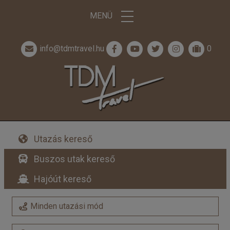
MENÜ
info@tdmtravel.hu
0
Utazás kereső
Buszos utak kereső
Hajóút kereső