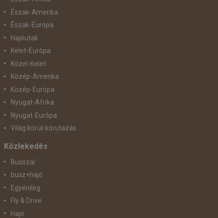
Észak-Amerika
Észak-Európa
Hajóutak
Kelet-Európa
Közel-Kelet
Közép-Amerika
Közép-Európa
Nyugat-Afrika
Nyugat-Európa
Világ körüli körutazás
Közlekedés
Busszal
busz+hajó
Egyénileg
Fly & Drive
Hajó