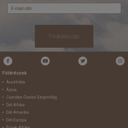
Időpont: 2026-12-04 | 13 éj
már 2.675.000 Ft-tól
Feliratkozás
Időpontok és árak
Bőröndbe
Földrészek
Ausztrália
Ázsia
Csendes-Óceáni Szigetvilág
Dél-Afrika
Dél-Amerika
Dél-Európa
Észak-Afrika