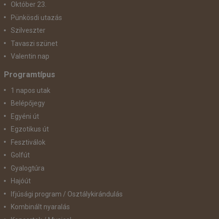
Október 23.
Pünkösdi utazás
Szilveszter
Tavaszi szünet
Valentin nap
Programtípus
1 napos utak
Belépőjegy
Egyéni út
Egzotikus út
Fesztiválok
Golfút
Gyalogtúra
Hajóút
Ifjúsági program / Osztálykirándulás
Kombinált nyaralás