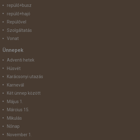
repülő+busz
repülő+hajó
Repülővel
Szolgáltatás
Vonat
Ünnepek
Adventi hetek
Húsvét
Karácsonyi utazás
Karnevál
Két ünnep között
Május 1.
Március 15.
Mikulás
Nőnap
November 1.