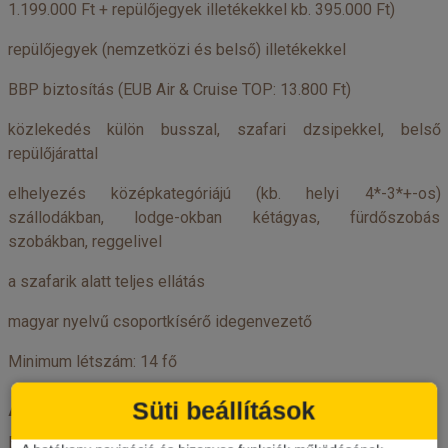
1.199.000 Ft + repülőjegyek illetékekkel kb. 395.000 Ft)
repülőjegyek (nemzetközi és belső) illetékekkel
BBP biztosítás (EUB Air & Cruise TOP: 13.800 Ft)
közlekedés külön busszal, szafari dzsipekkel, belső
repülőjárattal
elhelyezés középkategóriájú (kb. helyi 4*-3*+-os)
szállodákban, lodge-okban kétágyas, fürdőszobás
szobákban, reggelivel
a szafarik alatt teljes ellátás
magyar nyelvű csoportkísérő idegenvezető
Minimum létszám: 14 fő
Az ár nem tartalmazza
Süti beállítások
E-beutazási engedély és ügyintézési díj 16000,00