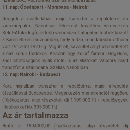
fizetendők.) Vacsora és szállás Mombasában.
11. nap: Óceánpart - Mombasa - Nairobi
Reggeli a szállodában, majd transzfer a repülőtérre és
visszarepülés Nairobiba. Érkezést követően városnézés
Kelet-Afrika legfejlettebb városában. Látogatás többek között
a Karen Blixen múzeumban, mely a dán írónő korábbi otthona
volt 1917-től 1931-ig. Míg itt élt, kávéültetvényt üzemeltetett
a ház körüli földeken. Később egy zsiráf farmra látogatunk,
ahol lehetőségünk nyílik etetni is az állatokat. Vacsora, majd
transzfer a szállodába. Szállás Nairobiban.
12. nap: Nairobi - Budapest
Kora hajnalban transzfer a repülőtérre, majd elrepülés
átszállással Budapestre. Megérkezés menetrendtől függően.
(Tájékoztatás: alap részvételi díj 1.199.000 Ft + repülőjegyek
illetékekkel kb. 395.000 Ft)
Az ár tartalmazza
Bruttó ár 1594000,00 (Tájékoztatás: alap részvételi díj