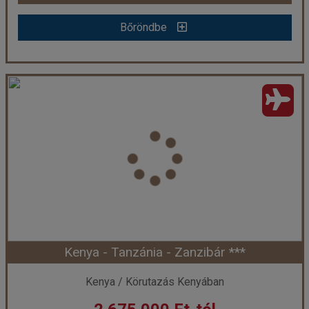
Bőröndbe
Kenya - Szafarik és pihenés ***
Ország:
Kenya
Város:
Körutazás Kenyában
Utazás módja:
Repülővel
Ellátás:
leírás szerint
Szálláskategória:
Hotel
Szobatípus:
2 ágyas szoba
Időtartam:
11 éj
Kenya - Tanzánia - Zanzibár ***
Időpont: 2026-11-28 | 11 éj
Kenya / Körutazás Kenyában