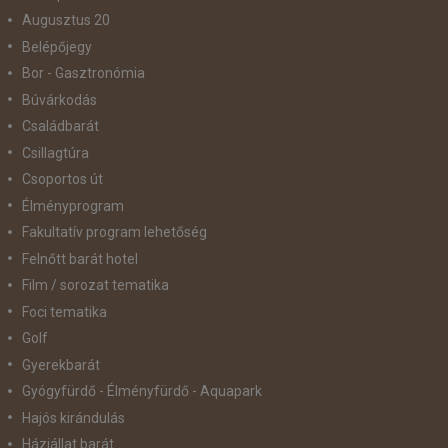
Augusztus 20
Belépőjegy
Bor - Gasztronómia
Búvárkodás
Családbarát
Csillagtúra
Csoportos út
Élményprogram
Fakultatív program lehetőség
Felnőtt barát hotel
Film / sorozat tematika
Foci tematika
Golf
Gyerekbarát
Gyógyfürdő - Élményfürdő - Aquapark
Hajós kirándulás
Háziállat barát