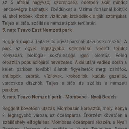
az 5 afrikai nagyvad; szerencsés esetben akár mindet
lencsevégre kaphatjuk. Ebédünket a Mzima forrásnál költjük
el, ahol többek között vízilovak, krokodilok oltják szomjukat.
Teljes ellátás, szállás a nemzeti park területén.
5. nap: Tsavo East Nemzeti park
Reggeli, majd a Taita Hills privát parknál utazunk keresztül. A
park az egyik legnagyobb kiterjedésű védett terület
Kenyában, biológiai sokfélesége igen jelentős. Főleg
oroszlán populációjáról nevezetes. A délutáni vadles során a
keleti parkban további állatok figyelhetők meg: zsiráfok,
antilopok, zebrák, vízilovak, krokodilok, kuduk, gazellák,
varacskos disznók. Teljes ellátás és szállás a nemzeti
parkban.
6. nap: Tsavo Nemzeti park - Mombasa - Nyali Beach
Reggelit követően utazás Mombasán keresztül, mely Kenya
2. legnagyobb városa, az óceánpartra. Érkezést követően a
szálláshely elfoglalása Mombasa óceánparti részén, a Nyali