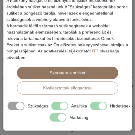
A hatékony navigáció és bizonyos funkciók működésének
érdekében sütiket használunk.A "Szükséges" kategóriába sorolt
Sztornó biztosítás 31880,00 (a bruttó árra 2%)
sütiket a böngésző tárolja, mivel ezek elengedhetetlenül
szükségesek a webhely alapvető funkcióihoz.
10-13 fő közötti létszámfelár 40000,00
A harmadik féltől származó sütik segítenek a weboldal
használatának elemzésében, tárolják a preferenciáit és
Opcionális költségek
releváns tartalmakat és hirdetéseket biztosítanak Önnek.
Ezeket a sütiket csak az Ön előzetes beleegyezésével tároljuk a
Egyágyas felár 255000,00 (mentességről ld. GYIK)
böngészőjében. Az adatkezelési tájékoztatót
ITT
olvashatja
bővebben.
Helyszínen fizetendő költségek
Helyszíni belépők, nemzeti park belépők, valamint a
Szeretem a sütiket
programban feltüntetett főétkezések (Nairobiban 1, az
óceánparton 5 vacsora) 255,00 (a helyszínen fizetendő a kinti
Kiválasztottak elfogadása
szolgáltatóknak)
Helyszíni borravaló a szafarik és Nairobi városnézés alatt
Szükséges
Analitika
Hirdetések
50,00
Marketing
Hasonló ajánlatok