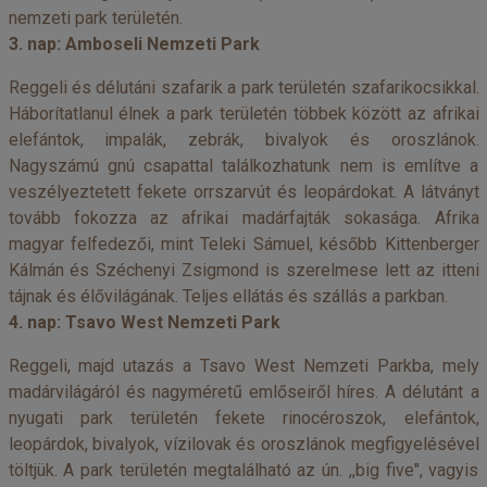
nemzeti park területén.
3. nap: Amboseli Nemzeti Park
Reggeli és délutáni szafarik a park területén szafarikocsikkal.
Háborítatlanul élnek a park területén többek között az afrikai
elefántok, impalák, zebrák, bivalyok és oroszlánok.
Nagyszámú gnú csapattal találkozhatunk nem is említve a
veszélyeztetett fekete orrszarvút és leopárdokat. A látványt
tovább fokozza az afrikai madárfajták sokasága. Afrika
magyar felfedezői, mint Teleki Sámuel, később Kittenberger
Kálmán és Széchenyi Zsigmond is szerelmese lett az itteni
tájnak és élővilágának. Teljes ellátás és szállás a parkban.
4. nap: Tsavo West Nemzeti Park
Reggeli, majd utazás a Tsavo West Nemzeti Parkba, mely
madárvilágáról és nagyméretű emlőseiről híres. A délutánt a
nyugati park területén fekete rinocéroszok, elefántok,
leopárdok, bivalyok, vízilovak és oroszlánok megfigyelésével
töltjük. A park területén megtalálható az ún. ,,big five", vagyis