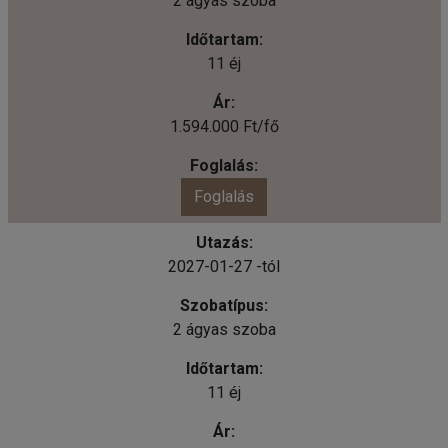
2 ágyas szoba
11 éj
1.594.000 Ft/fő
Foglalás
2027-01-27 -tól
2 ágyas szoba
11 éj