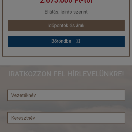
2.675.000 Ft-tól
már 1.594.000 Ft-tól
Ellátás: leírás szerint
Időpontok és árak
Időpontok és árak
Bőröndbe
Bőröndbe
Kenya - Tanzánia - Zanzibár ***
IRATKOZZON FEL HÍRLEVELÜNKRE!
Ország:
Kenya
Város:
Körutazás Kenyában
Utazás módja:
Repülővel
Ellátás:
leírás szerint
Szálláskategória:
Hotel
Szobatípus:
2 ágyas szoba
Időtartam:
13 éj