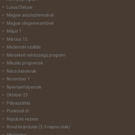
Luxus/Deluxe
Magyar asszisztenciával
Magyar idegenvezetővel
Május 1
Március 15
Medencés szállás
Mérsékelt nehézségű program
Mikulás programok
Nászutasoknak
November 1
Nyelvtanfolyamok
Október 23
Pályaszállás
Pünkösdi út
Repülj és vezess
Rövid kirándulás (2-3 napos utak)
Síbérlettel