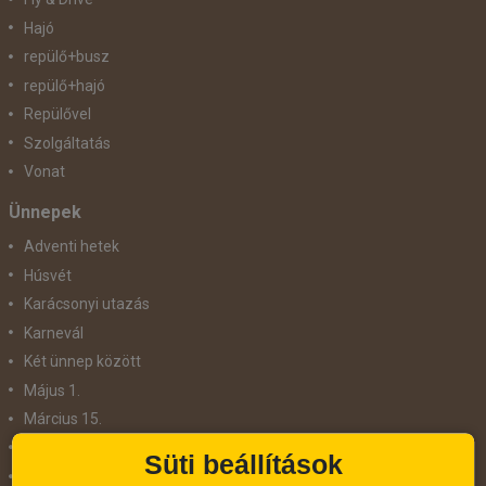
Hajó
repülő+busz
repülő+hajó
Repülővel
Szolgáltatás
Vonat
Ünnepek
Adventi hetek
Húsvét
Karácsonyi utazás
Karnevál
Két ünnep között
Május 1.
Március 15.
Mikulás
Süti beállítások
Nőnap