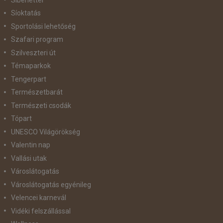
Síoktatás
Sportolási lehetőség
Szafari program
Szilveszteri út
Témaparkok
Tengerpart
Természetbarát
Természeti csodák
Tópart
UNESCO Világörökség
Valentin nap
Vallási utak
Városlátogatás
Városlátogatás egyénileg
Velencei karnevál
Vidéki felszállással