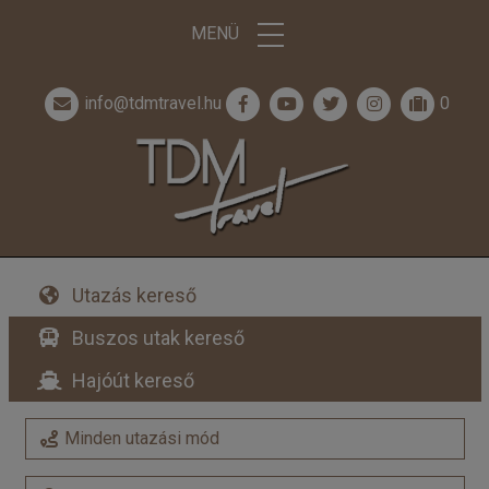
MENÜ
info@tdmtravel.hu
0
Utazás kereső
Buszos utak kereső
Hajóút kereső