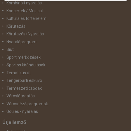
Kombinált nyaralás
Koncertek / Musical
Kultúra és történelem
Körutazás
Körutazás+Nyaralás
Nyaralóprogram
Síút
Sport mérkőzések
Sportos kirándulások
Tematikus út
Tengerparti esküvő
Természeti csodák
Városlátogatás
Városnéző programok
Üdülés - nyaralás
Útjellemző