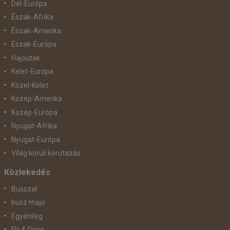
Dél-Európa
Észak-Afrika
Észak-Amerika
Észak-Európa
Hajóutak
Kelet-Európa
Közel-Kelet
Közép-Amerika
Közép-Európa
Nyugat-Afrika
Nyugat-Európa
Világ körüli körutazás
Közlekedés
Busszal
busz+hajó
Egyénileg
Fly & Drive