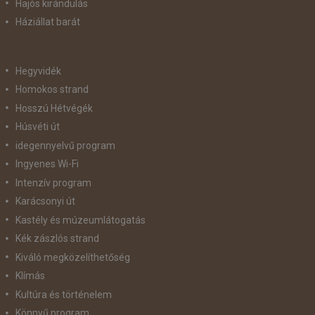
Hajós kirándulás
Háziállat barát
Hegyvidék
Homokos strand
Hosszú Hétvégék
Húsvéti út
idegennyelvű program
Ingyenes Wi-Fi
Intenzív program
Karácsonyi út
Kastély és múzeumlátogatás
Kék zászlós strand
Kiváló megközelíthetőség
Klímás
Kultúra és történelem
Könnyű program