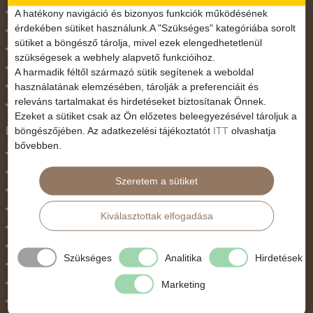
November 1.
A hatékony navigáció és bizonyos funkciók működésének
érdekében sütiket használunk.A "Szükséges" kategóriába sorolt
Október 23.
sütiket a böngésző tárolja, mivel ezek elengedhetetlenül
Pünkösdi utazás
szükségesek a webhely alapvető funkcióihoz.
Szilveszter
A harmadik féltől származó sütik segítenek a weboldal
használatának elemzésében, tárolják a preferenciáit és
Tavaszi szünet
releváns tartalmakat és hirdetéseket biztosítanak Önnek.
Valentin nap
Ezeket a sütiket csak az Ön előzetes beleegyezésével tároljuk a
Programtípus
böngészőjében. Az adatkezelési tájékoztatót
ITT
olvashatja
bővebben.
1 napos utak
Belépőjegy
Szeretem a sütiket
Egyéni út
Egzotikus út
Kiválasztottak elfogadása
Fesztiválok
Golfút
Szükséges
Analitika
Hirdetések
Gyalogtúra
Hajóút
Marketing
Ifjúsági program / Osztálykirándulás