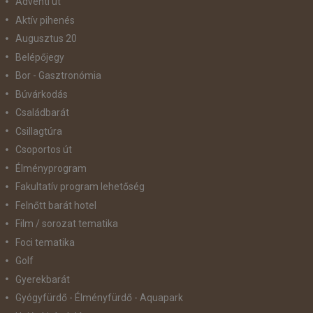
Adventi út
Aktív pihenés
Augusztus 20
Belépőjegy
Bor - Gasztronómia
Búvárkodás
Családbarát
Csillagtúra
Csoportos út
Élményprogram
Fakultatív program lehetőség
Felnőtt barát hotel
Film / sorozat tematika
Foci tematika
Golf
Gyerekbarát
Gyógyfürdő - Élményfürdő - Aquapark