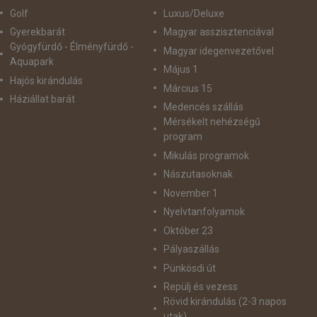
Golf
Luxus/Deluxe
Gyerekbarát
Magyar asszisztenciával
Gyógyfürdő - Élményfürdő -
Magyar idegenvezetővel
Aquapark
Május 1
Hajós kirándulás
Március 15
Háziállat barát
Medencés szállás
Mérsékelt nehézségű
program
Mikulás programok
Nászutasoknak
November 1
Nyelvtanfolyamok
Október 23
Pályaszállás
Pünkösdi út
Repülj és vezess
Rövid kirándulás (2-3 napos
utak)