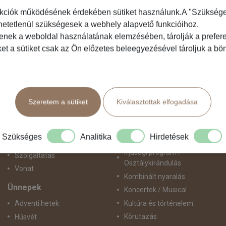
kciók működésének érdekében sütiket használunk.A "Szükséges"
hetetlenül szükségesek a webhely alapvető funkcióihoz.
Közlekedés
Programtípus
tenek a weboldal használatának elemzésében, tárolják a preferen
ket a sütiket csak az Ön előzetes beleegyezésével tároljuk a b
Busszal
1 napos utak
busz+hajó
Belépőjegy
Egyénileg
Egyéni út
Fly & Drive
Egzotikus út
Szeretem a sütiket
Kiválasztottak elfogadása
Hajó
Fesztiválok
repülő+busz
Golfút
repülő+hajó
Gyalogtúra
Szükséges
Analitika
Hirdetések
Repülővel
Hajóút
Ifjúsági program /
Szolgáltatás
Osztálykirándulás
Vonat
Kombinált nyaralás
Ünnepek
Koncertek / Musical
Kultúra és történelem
Adventi hetek
Körutazás
Húsvét