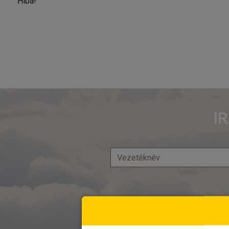
Hiba!
I