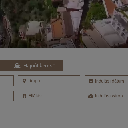
Hajóút kereső