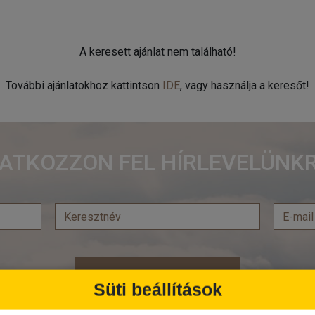
A keresett ajánlat nem található!
További ajánlatokhoz kattintson
IDE
, vagy használja a keresőt!
RATKOZZON FEL HÍRLEVELÜNKR
Feliratkozás
Süti beállítások