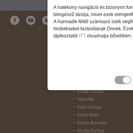
A hatékony navigáció és bizonyos fun
böngésző tárolja, mivel ezek elenged
Földrészek
A harmadik féltől származó sütik segí
hirdetéseket biztosítanak Önnek. Eze
Ausztrália
tájékoztatót
ITT
olvashatja bővebben.
Ázsia
Csendes-Óceáni Szigetvilág
Dél-Afrika
Dél-Amerika
Dél-Európa
Észak-Afrika
Észak-Amerika
Észak-Európa
Hajóutak
Kelet-Európa
Közel-Kelet
Közép-Amerika
Közép-Európa