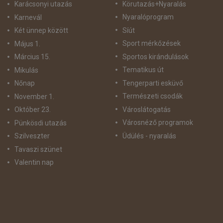
Körutazás+Nyaralás
Karácsonyi utazás
Nyaralóprogram
Karnevál
Síút
Két ünnep között
Sport mérkőzések
Május 1.
Sportos kirándulások
Március 15.
Tematikus út
Mikulás
Tengerparti esküvő
Nőnap
Természeti csodák
November 1.
Városlátogatás
Október 23.
Városnéző programok
Pünkösdi utazás
Üdülés - nyaralás
Szilveszter
Tavaszi szünet
Valentin nap