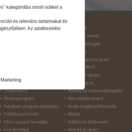
 kategóriába sorolt sütiket a
Útjellemző
ciáit és releváns tartalmakat és
öngészőjében. Az adatkezelési
Adventi út
Hegyvidék
Aktív pihenés
Homokos strand
Augusztus 20
Hosszú Hétvégék
Belépőjegy
Húsvéti út
Bor - Gasztronómia
idegennyelvű program
Búvárkodás
Ingyenes Wi-Fi
Családbarát
Intenzív program
Marketing
Csillagtúra
Karácsonyi út
Csoportos út
Kastély és múzeumlátogatás
Élményprogram
Kék zászlós strand
Fakultatív program lehetőség
Kiváló megközelíthetőség
Felnőtt barát hotel
Klímás
Film / sorozat tematika
Kultúra és történelem
Foci tematika
Könnyű program