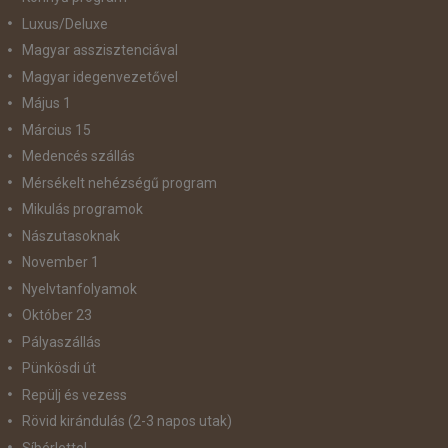
Luxus/Deluxe
Magyar asszisztenciával
Magyar idegenvezetővel
Május 1
Március 15
Medencés szállás
Mérsékelt nehézségű program
Mikulás programok
Nászutasoknak
November 1
Nyelvtanfolyamok
Október 23
Pályaszállás
Pünkösdi út
Repülj és vezess
Rövid kirándulás (2-3 napos utak)
Síbérlettel