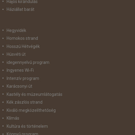
Hajós kirándulás
Háziállat barát
Hegyvidék
Homokos strand
Hosszú Hétvégék
Húsvéti út
idegennyelvű program
Ingyenes Wi-Fi
Intenzív program
Karácsonyi út
Kastély és múzeumlátogatás
Kék zászlós strand
Kiváló megközelíthetőség
Klímás
Kultúra és történelem
Könnyű program