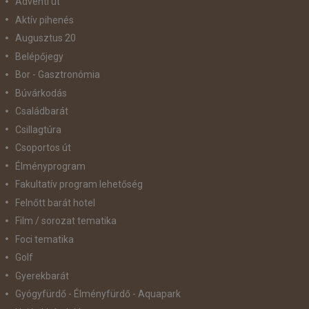
Adventi út
Aktív pihenés
Augusztus 20
Belépőjegy
Bor - Gasztronómia
Búvárkodás
Családbarát
Csillagtúra
Csoportos út
Élményprogram
Fakultatív program lehetőség
Felnőtt barát hotel
Film / sorozat tematika
Foci tematika
Golf
Gyerekbarát
Gyógyfürdő - Élményfürdő - Aquapark