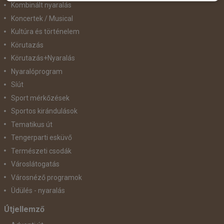
Kombinált nyaralás
Koncertek / Musical
Kultúra és történelem
Körutazás
Körutazás+Nyaralás
Nyaralóprogram
Síút
Sport mérkőzések
Sportos kirándulások
Tematikus út
Tengerparti esküvő
Természeti csodák
Városlátogatás
Városnéző programok
Üdülés - nyaralás
Útjellemző