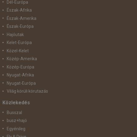
Dél-Európa
Észak-Afrika
Észak-Amerika
Észak-Európa
Hajóutak
Kelet-Európa
Közel-Kelet
Közép-Amerika
Közép-Európa
Nyugat-Afrika
Nyugat-Európa
Világ körüli körutazás
Közlekedés
Busszal
busz+hajó
Egyénileg
Fly & Drive