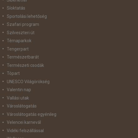
Síoktatás
Sportolási lehetőség
Szafari program
Szilveszteri út
Témaparkok
Tengerpart
Természetbarát
Természeti csodák
Tópart
UNESCO Világörökség
Valentin nap
Vallási utak
Városlátogatás
Városlátogatás egyénileg
Velencei karnevál
Vidéki felszállással