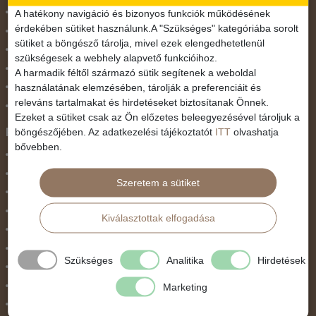
November 1.
A hatékony navigáció és bizonyos funkciók működésének
érdekében sütiket használunk.A "Szükséges" kategóriába sorolt
Október 23.
sütiket a böngésző tárolja, mivel ezek elengedhetetlenül
Pünkösdi utazás
szükségesek a webhely alapvető funkcióihoz.
Szilveszter
A harmadik féltől származó sütik segítenek a weboldal
használatának elemzésében, tárolják a preferenciáit és
Tavaszi szünet
releváns tartalmakat és hirdetéseket biztosítanak Önnek.
Valentin nap
Ezeket a sütiket csak az Ön előzetes beleegyezésével tároljuk a
Programtípus
böngészőjében. Az adatkezelési tájékoztatót
ITT
olvashatja
bővebben.
1 napos utak
Belépőjegy
Szeretem a sütiket
Egyéni út
Egzotikus út
Kiválasztottak elfogadása
Fesztiválok
Golfút
Szükséges
Analitika
Hirdetések
Gyalogtúra
Hajóút
Marketing
Ifjúsági program / Osztálykirándulás