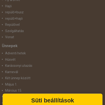
Hajó
repülő+busz
repülő+hajó
Repülővel
Szolgáltatás
Vonat
Ünnepek
Adventi hetek
Húsvét
Karácsonyi utazás
Karnevál
Két ünnep között
Május 1.
Március 15.
Mikulás
Süti beállítások
Nőnap