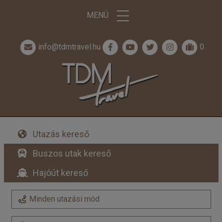
MENÜ
info@tdmtravel.hu
0
Utazás kereső
Buszos utak kereső
Hajóút kereső