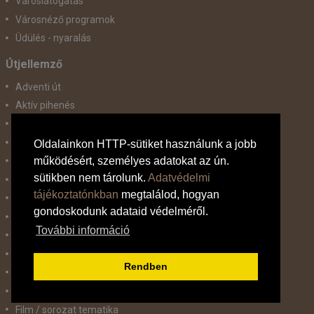
Városlátogatás
Városnéző programok
Üdülés - nyaralás
Útjellemző
Adventi út
Aktív pihenés
Augusztus 20
Belépőjegy
Oldalainkon HTTP-sütiket használunk a jobb
működésért, személyes adatokat az ún.
Bor - Gasztronómia
sütikben nem tárolunk.
Adatvédelmi
Búvárkodás
tájékoztatónkban
megtalálod, hogyan
Családbarát
gondoskodunk adataid védelméről.
Csillagtúra
További információ
Csoportos út
Élményprogram
Rendben
Fakultatív program lehetőség
Felnőtt barát hotel
Film / sorozat tematika