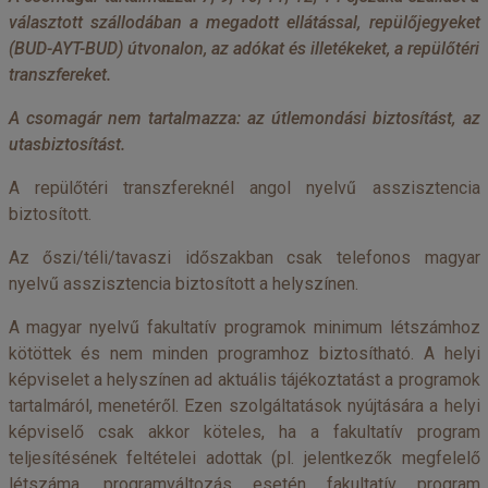
választott szállodában a megadott ellátással, repülőjegyeket
(BUD-AYT-BUD) útvonalon, az adókat és illetékeket, a repülőtéri
transzfereket.
A csomagár nem tartalmazza: az útlemondási biztosítást, az
utasbiztosítást.
A repülőtéri transzfereknél angol nyelvű asszisztencia
biztosított.
Az őszi/téli/tavaszi időszakban csak telefonos magyar
nyelvű asszisztencia biztosított a helyszínen.
A magyar nyelvű fakultatív programok minimum létszámhoz
kötöttek és nem minden programhoz biztosítható. A helyi
képviselet a helyszínen ad aktuális tájékoztatást a programok
tartalmáról, menetéről. Ezen szolgáltatások nyújtására a helyi
képviselő csak akkor köteles, ha a fakultatív program
teljesítésének feltételei adottak (pl. jelentkezők megfelelő
létszáma, programváltozás esetén fakultatív program