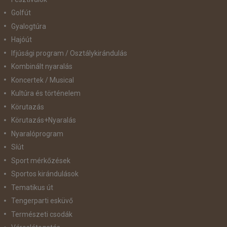
Golfút
Gyalogtúra
Hajóút
Ifjúsági program / Osztálykirándulás
Kombinált nyaralás
Koncertek / Musical
Kultúra és történelem
Körutazás
Körutazás+Nyaralás
Nyaralóprogram
Síút
Sport mérkőzések
Sportos kirándulások
Tematikus út
Tengerparti esküvő
Természeti csodák