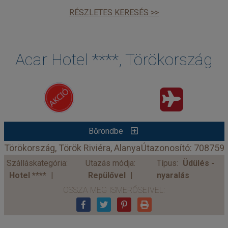
RÉSZLETES KERESÉS >>
Acar Hotel ****, Törökország
Bőröndbe
Törökország, Török Riviéra, Alanya
Útazonosító: 708759
Szálláskategória:
Utazás módja:
Típus:
Üdülés -
Hotel ****
Repülővel
nyaralás
OSSZA MEG ISMERŐSEIVEL: