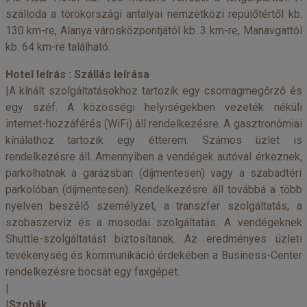
szálloda a törökországi antalyai nemzetközi repülőtértől kb.
130 km-re, Alanya városközpontjától kb. 3 km-re, Manavgattól
kb. 64 km-re található.
Hotel leírás :
Szállás leírása
|A kínált szolgáltatásokhoz tartozik egy csomagmegőrző és
egy széf. A közösségi helyiségekben vezeték néküli
internet-hozzáférés (WiFi) áll rendelkezésre. A gasztronómiai
kínálathoz tartozik egy étterem. Számos üzlet is
rendelkezésre áll. Amennyiben a vendégek autóval érkeznek,
parkolhatnak a garázsban (díjmentesen) vagy a szabadtéri
parkolóban (díjmentesen). Rendelkezésre áll továbbá a több
nyelven beszélő személyzet, a transzfer szolgáltatás, a
szobaszerviz és a mosodai szolgáltatás. A vendégeknek
Shuttle-szolgáltatást biztosítanak. Az eredményes üzleti
tevékenység és kommunikáció érdekében a Business-Center
rendelkezésre bocsát egy faxgépet.
|
|
Szobák