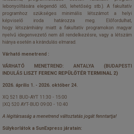
lebonyolítására elegendő idő, lehetőség stb.). A fakultatív
programhoz szükséges minimális létszámot a helyi
képviselő iroda határozza meg. Előfordulhat,
hogy létszámhiány miatt a fakultatív programokon magyar
nyelvű idegenvezető nem áll rendelkezésre, vagy a létszám
hiánya esetén a kirándulás elmarad.
Várható menetrend :
VÁRHATÓ MENETREND: ANTALYA (BUDAPESTI
INDULÁS
LISZT FERENC REPÜLŐTÉR TERMINAL 2)
2026. április 1. - 2026. október 24.
XQ 521 BUD-AYT 11:30 - 15:00
|XQ 520 AYT-BUD 09:00 - 10:40
A légitársaság a menetrend változtatás jogát fenntartja!
Súlykorlátok a SunExpress járatain: