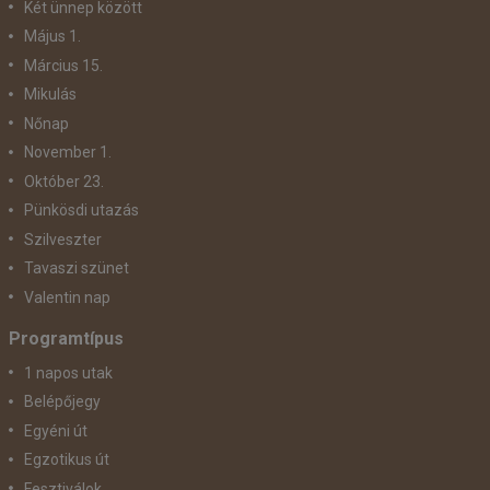
Két ünnep között
Május 1.
Március 15.
Mikulás
Nőnap
November 1.
Október 23.
Pünkösdi utazás
Szilveszter
Tavaszi szünet
Valentin nap
Programtípus
1 napos utak
Belépőjegy
Egyéni út
Egzotikus út
Fesztiválok