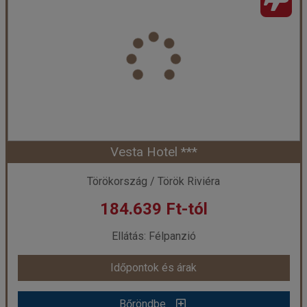
Ország:
Törökország
Város:
Konakli
Utazás módja:
Repülővel
Ellátás:
All inclusive
Szálláskategória:
Hotel ****
Szobatípus:
Kétágyas szoba Oldalról tengerre néző
Időtartam:
4 éj
Vesta Hotel ***
Időpont: 2026-08-07 | 4 éj
Törökország / Török Riviéra
184.639 Ft-tól
már 160.240 Ft-tól
Ellátás: Félpanzió
Időpontok és árak
Időpontok és árak
Bőröndbe
Bőröndbe