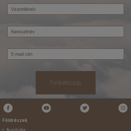
Város:
Alanya
Utazás módja:
Repülővel
Ellátás:
All inclusive
Szálláskategória:
Hotel ***+
Szobatípus:
Suite Economy
Időtartam:
4 éj
Időpont: 2026-08-07 | 4 éj
már 189.630 Ft-tól
Feliratkozás
Időpontok és árak
Bőröndbe
Földrészek
Ausztrália