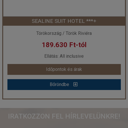
SEALINE SUIT HOTEL ***+
Időpont: 2026-08-07 | 4 éj
Törökország / Török Riviéra
189.630 Ft-tól
már 150.370 Ft-tól
Ellátás: All inclusive
Időpontok és árak
Időpontok és árak
Bőröndbe
Bőröndbe
SEALINE SUIT HOTEL ***+
IRATKOZZON FEL HÍRLEVELÜNKRE!
Ország:
Törökország