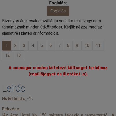
Foglalás
Bizonyos árak csak a szállásra vonatkoznak, vagy nem
tartalmaznak minden útiköltséget. Kérjük nézze meg az
ajánlat részletes árinformációit.
1
2
3
4
5
6
7
8
9
10
11
12
13
A csomagár minden kötelező költséget tartalmaz
(repülőjegyet és illetéket is).
Leírás
Hotel leírás_-1 :
Fekvése
|
Az Acar Hotel kb. 150 méterre fekszik a tengerparttól. A