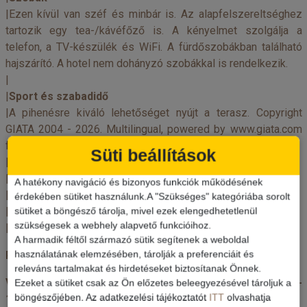
|Ezen kívül van széf és minbár is. Az alapfelszereltséghez
tartozik egy tea-/kávéfőző is. A kényelmet szolgálja a
telefon, a TV-készülék és WiFi. A fürdőszobákban található
hajszárító. A hotel nem dohányzó szobákkal is rendelkezik.
|
|
Sport és szabadidő
|A pihenésre kiváló lehetőséget nyújt a terasz. Copyright
GIATA 2004 - 2026. Multilingual, powered by www.giata.com
for client no. 703822
Süti beállítások
|
|
Ellátás
A hatékony navigáció és bizonyos funkciók működésének
|Igény esetén reggelit kínálnak.
érdekében sütiket használunk.A "Szükséges" kategóriába sorolt
|
sütiket a böngésző tárolja, mivel ezek elengedhetetlenül
szükségesek a webhely alapvető funkcióihoz.
|
A harmadik féltől származó sütik segítenek a weboldal
használatának elemzésében, tárolják a preferenciáit és
Program leírás :
releváns tartalmakat és hirdetéseket biztosítanak Önnek.
Választható turnusok:
8 nap - 7 éj / 10 nap - 9 éj / 11 nap -
Ezeket a sütiket csak az Ön előzetes beleegyezésével tároljuk a
böngészőjében. Az adatkezelési tájékoztatót
ITT
olvashatja
10 éj / 12 nap - 11 éj / 13 nap - 12 éj / 15 nap - 14 éj