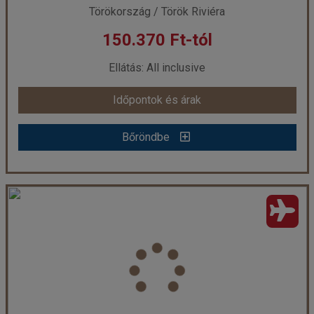
Törökország / Török Riviéra
150.370 Ft-tól
már 177.810 Ft-tól
Ellátás: All inclusive
Időpontok és árak
Időpontok és árak
Bőröndbe
Bőröndbe
Caretta Beach ****
Ország:
Törökország
Város:
Konakli
Utazás módja:
Repülővel
Ellátás:
All inclusive
Szálláskategória:
Hotel ****
Szobatípus:
Kétágyas szoba
Időtartam:
4 éj