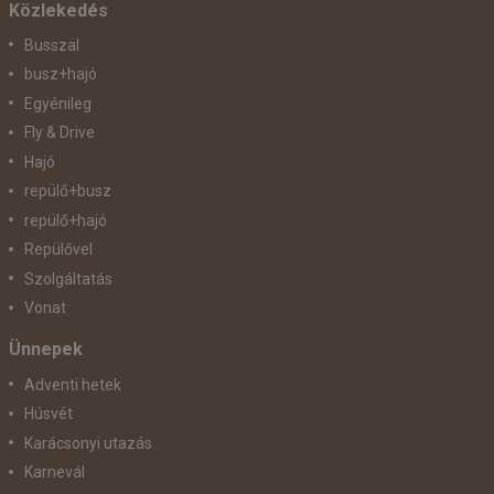
Közlekedés
Busszal
busz+hajó
Egyénileg
Fly & Drive
Hajó
repülő+busz
repülő+hajó
Repülővel
Szolgáltatás
Vonat
Ünnepek
Adventi hetek
Húsvét
Karácsonyi utazás
Karnevál