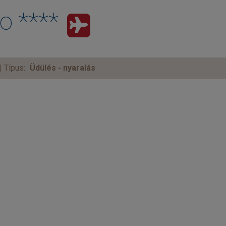
o ****
Típus:
Üdülés - nyaralás