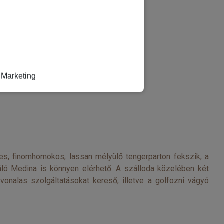
Marketing
es, finomhomokos, lassan mélyülő tengerparton fekszik, a
ló Medina is könnyen elérhető. A szálloda közelében két
vonalas szolgáltatásokat kereső, illetve a golfozni vágyó