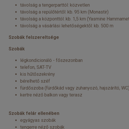
távolság a tengerparttól: közvetlen
távolság a repülőtértől: kb. 95 km (Monastir)
távolság a központtól: kb. 1,5 km (Yasmine Hammame
távolság a vásárlási lehetőségektől: kb. 500 m
Szobák felszereltsége
Szobák
légkondicionáló - főszezonban
telefon, SAT-TV
kis hűtőszekrény
bérelhető széf
fürdőszoba (fürdőkád vagy zuhanyozó, hajszárító, WC
kertre néző balkon vagy terasz
Szobák felár ellenében
egyágyas szobák
tengerre néző szobák