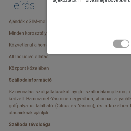
tájékoztatót
ITT
olvashatja bővebben.
Leírás
Ajándék eSIM-mel
Minden korosztálynak ajánljuk
Közvetlenül a homokos tengerparton
All Inclusive ellátás
Központ közelében
Szállodainformáció
Színvonalas szolgáltatásokat nyújtó szállodakomplexum, 
kedvelt Hammamet-Yasmine negyedben, ahonnan a yachtkik
golfpálya is található (Citrus és Yasmin), és a közelben
utasainknak ajánljuk.
Szálloda távolsága