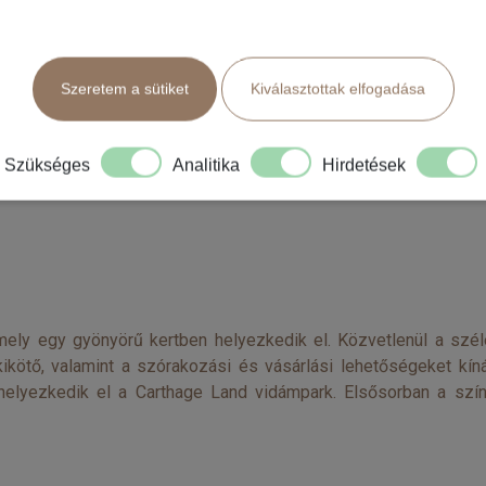
Szeretem a sütiket
Kiválasztottak elfogadása
Szükséges
Analitika
Hirdetések
mely egy gyönyörű kertben helyezkedik el. Közvetlenül a szél
ötő, valamint a szórakozási és vásárlási lehetőségeket kíná
 helyezkedik el a Carthage Land vidámpark. Elsősorban a szín