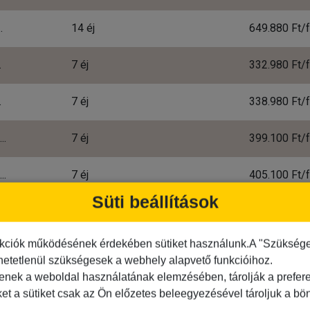
.
14 éj
.
7 éj
.
7 éj
..
7 éj
..
7 éj
Süti beállítások
lmaznak minden útiköltséget. Kérjük nézze meg az ajánlat részle
2
13
14
15
kciók működésének érdekében sütiket használunk.A "Szükséges"
hetetlenül szükségesek a webhely alapvető funkcióihoz.
cen BTS=Pozsony, VIE=Bécs
tenek a weboldal használatának elemzésében, tárolják a preferen
m ingadozása miatt eltérések lehetnek, a pontos végleges 
ket a sütiket csak az Ön előzetes beleegyezésével tároljuk a b