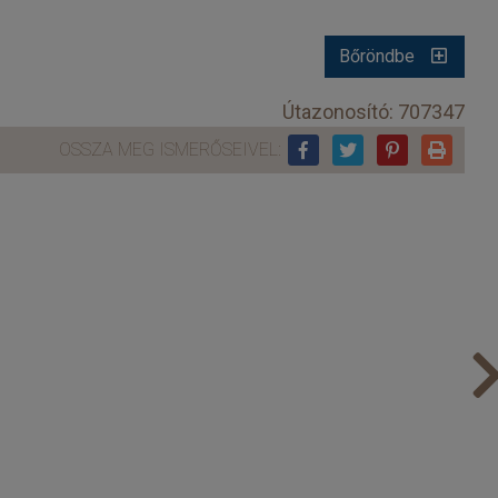
Bőröndbe
Útazonosító: 707347
OSSZA MEG ISMERŐSEIVEL: