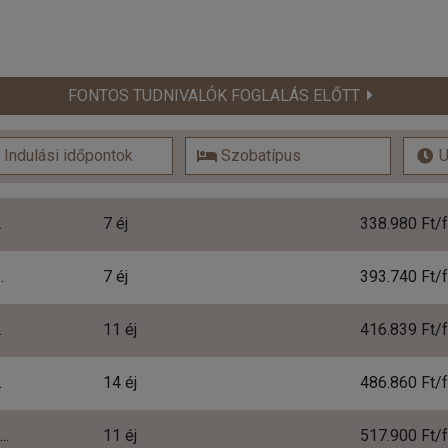
FONTOS TUDNIVALÓK FOGLALÁS ELŐTT
.
7 éj
.
7 éj
.
11 éj
.
14 éj
..
11 éj