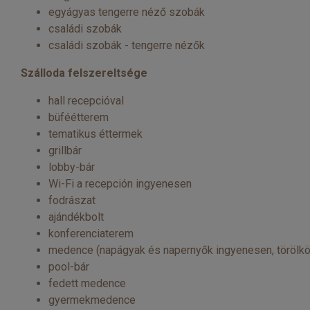
egyágyas tengerre néző szobák
családi szobák
családi szobák - tengerre nézők
Szálloda felszereltsége
hall recepcióval
büféétterem
tematikus éttermek
grillbár
lobby-bár
Wi-Fi a recepción ingyenesen
fodrászat
ajándékbolt
konferenciaterem
medence (napágyak és napernyők ingyenesen, törölkö
pool-bár
fedett medence
gyermekmedence