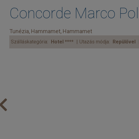
Concorde Marco Pol
Tunézia, Hammamet, Hammamet
Szálláskategória:
Hotel ****
Utazás módja:
Repülővel