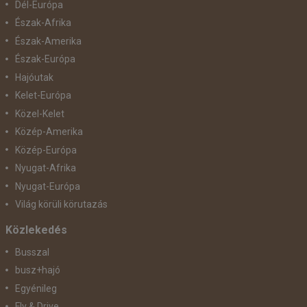
Dél-Európa
Észak-Afrika
Észak-Amerika
Észak-Európa
Hajóutak
Kelet-Európa
Közel-Kelet
Közép-Amerika
Közép-Európa
Nyugat-Afrika
Nyugat-Európa
Világ körüli körutazás
Közlekedés
Busszal
busz+hajó
Egyénileg
Fly & Drive