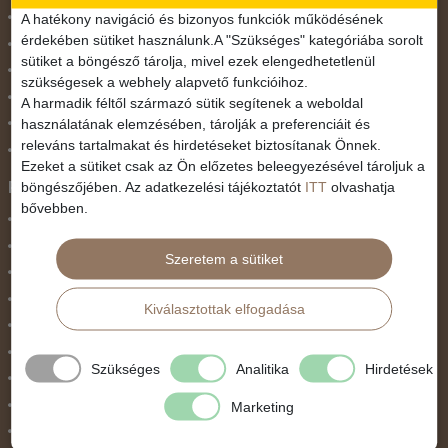
November 1.
A hatékony navigáció és bizonyos funkciók működésének
érdekében sütiket használunk.A "Szükséges" kategóriába sorolt
Október 23.
sütiket a böngésző tárolja, mivel ezek elengedhetetlenül
Pünkösdi utazás
szükségesek a webhely alapvető funkcióihoz.
Szilveszter
A harmadik féltől származó sütik segítenek a weboldal
használatának elemzésében, tárolják a preferenciáit és
Tavaszi szünet
releváns tartalmakat és hirdetéseket biztosítanak Önnek.
Valentin nap
Ezeket a sütiket csak az Ön előzetes beleegyezésével tároljuk a
Programtípus
böngészőjében. Az adatkezelési tájékoztatót
ITT
olvashatja
bővebben.
1 napos utak
Belépőjegy
Szeretem a sütiket
Egyéni út
Egzotikus út
Kiválasztottak elfogadása
Fesztiválok
Golfút
Szükséges
Analitika
Hirdetések
Gyalogtúra
Hajóút
Marketing
Ifjúsági program / Osztálykirándulás