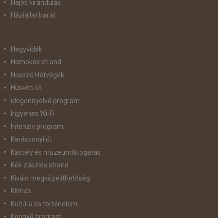
Hajós kirándulás
Háziállat barát
Hegyvidék
Homokos strand
Hosszú Hétvégék
Húsvéti út
idegennyelvű program
Ingyenes Wi-Fi
Intenzív program
Karácsonyi út
Kastély és múzeumlátogatás
Kék zászlós strand
Kiváló megközelíthetőség
Klímás
Kultúra és történelem
Könnyű program