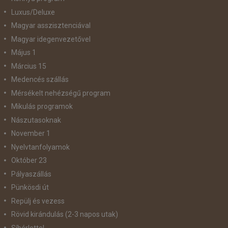
Luxus/Deluxe
Magyar asszisztenciával
Magyar idegenvezetővel
Május 1
Március 15
Medencés szállás
Mérsékelt nehézségű program
Mikulás programok
Nászutasoknak
November 1
Nyelvtanfolyamok
Október 23
Pályaszállás
Pünkösdi út
Repülj és vezess
Rövid kirándulás (2-3 napos utak)
Síbérlettel