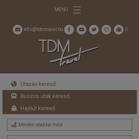
MENÜ
info@tdmtravel.hu
0
Utazás kereső
Buszos utak kereső
Hajóút kereső