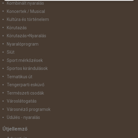
Kombinált nyaralás
Koncertek / Musical
Kultúra és történelem
Körutazás
Körutazás+Nyaralás
Nyaralóprogram
Síút
Sport mérkőzések
Sportos kirándulások
Tematikus út
Tengerparti esküvő
Természeti csodák
Városlátogatás
Városnéző programok
Üdülés - nyaralás
Útjellemző