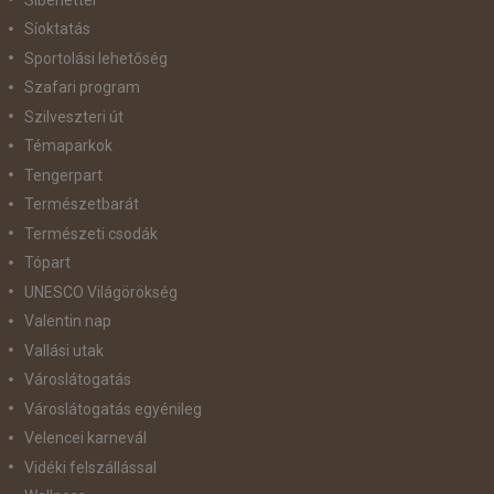
Síoktatás
Sportolási lehetőség
Szafari program
Szilveszteri út
Témaparkok
Tengerpart
Természetbarát
Természeti csodák
Tópart
UNESCO Világörökség
Valentin nap
Vallási utak
Városlátogatás
Városlátogatás egyénileg
Velencei karnevál
Vidéki felszállással