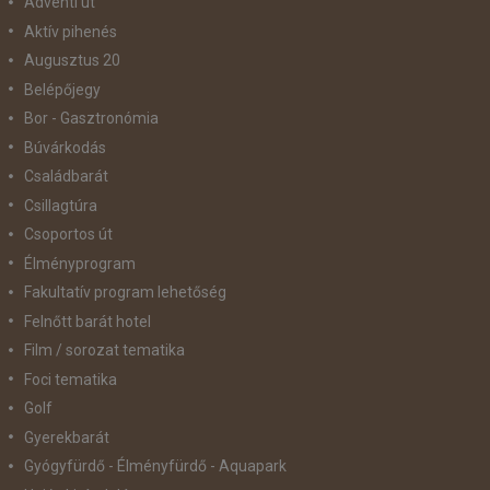
Adventi út
Aktív pihenés
Augusztus 20
Belépőjegy
Bor - Gasztronómia
Búvárkodás
Családbarát
Csillagtúra
Csoportos út
Élményprogram
Fakultatív program lehetőség
Felnőtt barát hotel
Film / sorozat tematika
Foci tematika
Golf
Gyerekbarát
Gyógyfürdő - Élményfürdő - Aquapark