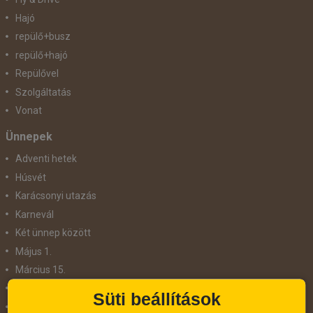
Hajó
repülő+busz
repülő+hajó
Repülővel
Szolgáltatás
Vonat
Ünnepek
Adventi hetek
Húsvét
Karácsonyi utazás
Karnevál
Két ünnep között
Május 1.
Március 15.
Mikulás
Süti beállítások
Nőnap