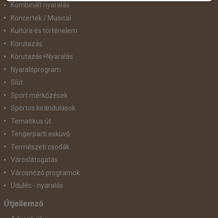
Kombinált nyaralás
Koncertek / Musical
Kultúra és történelem
Körutazás
Körutazás+Nyaralás
Nyaralóprogram
Síút
Sport mérkőzések
Sportos kirándulások
Tematikus út
Tengerparti esküvő
Természeti csodák
Városlátogatás
Városnéző programok
Üdülés - nyaralás
Útjellemző