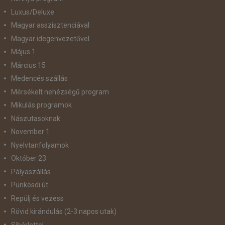
Luxus/Deluxe
Magyar asszisztenciával
Magyar idegenvezetővel
Május 1
Március 15
Medencés szállás
Mérsékelt nehézségű program
Mikulás programok
Nászutasoknak
November 1
Nyelvtanfolyamok
Október 23
Pályaszállás
Pünkösdi út
Repülj és vezess
Rövid kirándulás (2-3 napos utak)
Síbérlettel