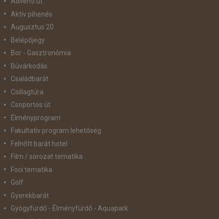
Adventi út
Aktív pihenés
Augusztus 20
Belépőjegy
Bor - Gasztronómia
Búvárkodás
Családbarát
Csillagtúra
Csoportos út
Élményprogram
Fakultatív program lehetőség
Felnőtt barát hotel
Film / sorozat tematika
Foci tematika
Golf
Gyerekbarát
Gyógyfürdő - Élményfürdő - Aquapark