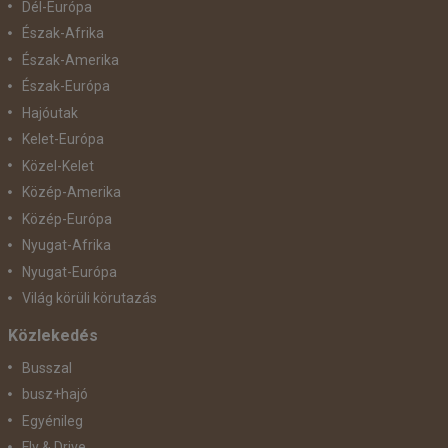
Dél-Európa
Észak-Afrika
Észak-Amerika
Észak-Európa
Hajóutak
Kelet-Európa
Közel-Kelet
Közép-Amerika
Közép-Európa
Nyugat-Afrika
Nyugat-Európa
Világ körüli körutazás
Közlekedés
Busszal
busz+hajó
Egyénileg
Fly & Drive