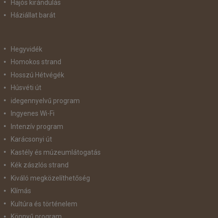
Hajós kirándulás
Háziállat barát
Hegyvidék
Homokos strand
Hosszú Hétvégék
Húsvéti út
idegennyelvű program
Ingyenes Wi-Fi
Intenzív program
Karácsonyi út
Kastély és múzeumlátogatás
Kék zászlós strand
Kiváló megközelíthetőség
Klímás
Kultúra és történelem
Könnyű program