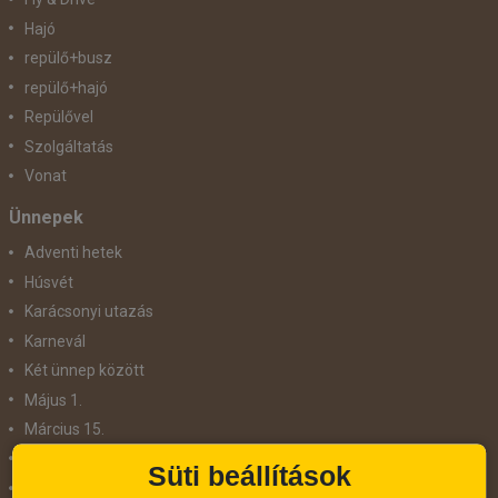
Hajó
repülő+busz
repülő+hajó
Repülővel
Szolgáltatás
Vonat
Ünnepek
Adventi hetek
Húsvét
Karácsonyi utazás
Karnevál
Két ünnep között
Május 1.
Március 15.
Mikulás
Süti beállítások
Nőnap