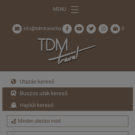
MENÜ
info@tdmtravel.hu
0
Utazás kereső
Buszos utak kereső
Hajóút kereső