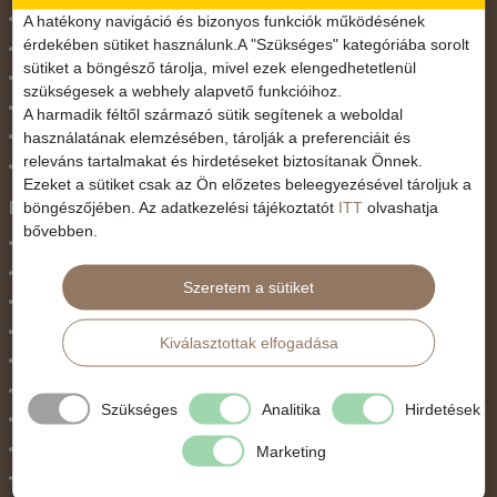
November 1.
A hatékony navigáció és bizonyos funkciók működésének
érdekében sütiket használunk.A "Szükséges" kategóriába sorolt
Október 23.
sütiket a böngésző tárolja, mivel ezek elengedhetetlenül
Pünkösdi utazás
szükségesek a webhely alapvető funkcióihoz.
Szilveszter
A harmadik féltől származó sütik segítenek a weboldal
használatának elemzésében, tárolják a preferenciáit és
Tavaszi szünet
releváns tartalmakat és hirdetéseket biztosítanak Önnek.
Valentin nap
Ezeket a sütiket csak az Ön előzetes beleegyezésével tároljuk a
Programtípus
böngészőjében. Az adatkezelési tájékoztatót
ITT
olvashatja
bővebben.
1 napos utak
Belépőjegy
Szeretem a sütiket
Egyéni út
Egzotikus út
Kiválasztottak elfogadása
Fesztiválok
Golfút
Szükséges
Analitika
Hirdetések
Gyalogtúra
Hajóút
Marketing
Ifjúsági program / Osztálykirándulás