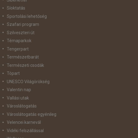
Síoktatás
Sportolási lehetőség
Szafari program
Szilveszteri út
Témaparkok
Tengerpart
Természetbarát
Természeti csodák
Tópart
UNESCO Világörökség
Valentin nap
Vallási utak
Városlátogatás
Városlátogatás egyénileg
Velencei karnevál
Vidéki felszállással