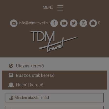
MENÜ
info@tdmtravel.hu
0
Utazás kereső
Buszos utak kereső
Hajóút kereső