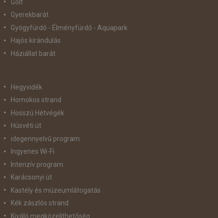
Golf
Gyerekbarát
Gyógyfürdő - Élményfürdő - Aquapark
Hajós kirándulás
Háziállat barát
Hegyvidék
Homokos strand
Hosszú Hétvégék
Húsvéti út
idegennyelvű program
Ingyenes Wi-Fi
Intenzív program
Karácsonyi út
Kastély és múzeumlátogatás
Kék zászlós strand
Kiváló megközelíthetőség