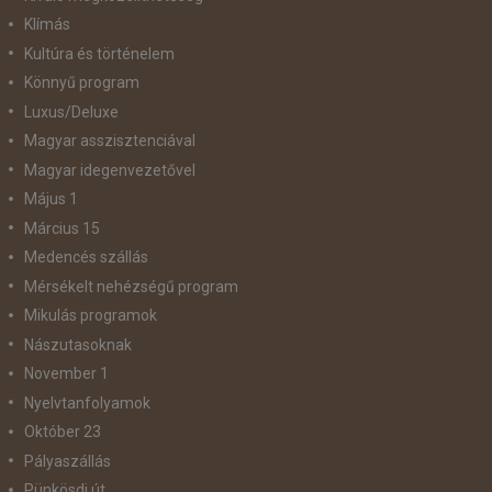
Klímás
Kultúra és történelem
Könnyű program
Luxus/Deluxe
Magyar asszisztenciával
Magyar idegenvezetővel
Május 1
Március 15
Medencés szállás
Mérsékelt nehézségű program
Mikulás programok
Nászutasoknak
November 1
Nyelvtanfolyamok
Október 23
Pályaszállás
Pünkösdi út