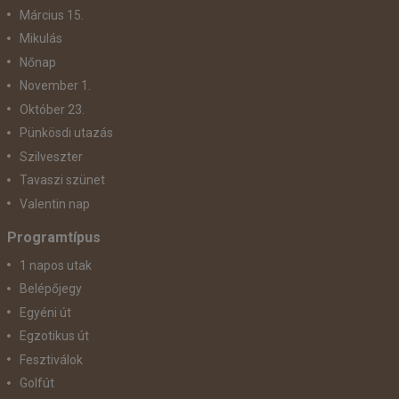
Március 15.
Mikulás
Nőnap
November 1.
Október 23.
Pünkösdi utazás
Szilveszter
Tavaszi szünet
Valentin nap
Programtípus
1 napos utak
Belépőjegy
Egyéni út
Egzotikus út
Fesztiválok
Golfút