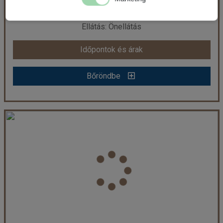
237.900 Ft-tól
már 154.900 Ft-tól
Ellátás: Önellátás
Időpontok és árak
Időpontok és árak
Bőröndbe
Bőröndbe
Villaggio LA FENICE - Bibione, Lido dei Pini
Ország:
Olaszország
Város:
Bibione
Utazás módja:
Egyénileg
Ellátás:
Önellátás
Szálláskategória:
Apartman
Szobatípus:
C 5+2
Időtartam:
7 éj