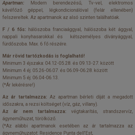
Apartman:
Modern berendezésű, Tv-vel, elektromos
kávéfőző géppel, légkondicionálóval (felár ellenében)
felszereltek. Az apartmanok az alsó szinten találhatóak.
F / 6 fős:
hálószoba franciaággyal, hálószoba két ággyal,
nappali konyhasarokkal és kétszemélyes díványággyal,
fürdőszoba. Max. 6 fő részére.
Már rövid tartózkodás is foglalható!
Minimum 3 éjszaka: 04.12-05.28. és 09.13-27. között
Minimum 4 éj: 05.26-06.07. és 06.09-06.28. között
Minimum 5 éj: 06.04-06.13.
(*Ár lekérésre!)
Az ár tartalmazza:
Az apartman bérleti díját a megadott
időszakra, a rezsi költséget (víz, gáz, villany).
Az ár nem tartalmazza:
végtakarítás, strandszervíz,
ágyneműhuzat, törölköző.
(*Az alábbi apartmanok esetében az ár tartalmazza az
ágyneműhuzatot: Residence Punta dell’Est,