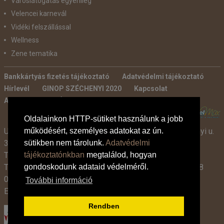
Városlátogatás egyénileg
Velencei karnevál
Vidéki felszállással
Wellness
Zene tematika
Bankkártyás fizetés tájékoztató
Adatvédelmi tájékoztató
Hírlevél
GINOP SZÉCHENYI 2020
Kapcsolat
Ajánlatkérés
Általános szerződési feltételek
POWERED BY:
Oldalainkon HTTP-sütiket használunk a jobb
működésért, személyes adatokat az ún.
Utazási Iroda -
TdM Travel Tours Kft. 2600 Vác, Széchenyi u.
sütikben nem tárolunk.
Adatvédelmi
3-7.
tájékoztatónkban
megtalálod, hogyan
Tel:
+36 30 331 3359
gondoskodunk adataid védelméről.
Tel:
+36 27 319 381
,
319 382
(09:00-17:00-ig),
+36 1 408
0134 (09:00-15:00-ig)
További információ
E-mail:
info@tdmtravel.hu
(Eng.szám: U-000204)
Rendben