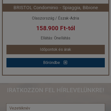
BRISTOL Condominio - Spiaggia, Bibione
Időpont: 2026-08-08 | 7 éj
Olaszország / Észak-Adria
158.900 Ft-tól
már 237.900 Ft-tól
Ellátás: Önellátás
Időpontok és árak
Időpontok és árak
Bőröndbe
Bőröndbe
BRISTOL Condominio - Spiaggia, Bibione
IRATKOZZON FEL HÍRLEVELÜNKRE!
Ország:
Olaszország
Város:
Bibione Spiaggia
Utazás módja:
Egyénileg