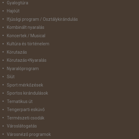
Gyalogtúra
Hajóút
Ifjúsági program / Osztálykirándulás
Kombinált nyaralás
Koncertek / Musical
Kultúra és történelem
Körutazás
Körutazás+Nyaralás
Nyaralóprogram
Síút
Sport mérkőzések
Sportos kirándulások
Tematikus út
Tengerparti esküvő
Természeti csodák
Városlátogatás
Városnéző programok