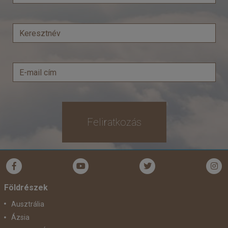
Ellátás:
Önellátás
Szálláskategória:
Apartman
Szobatípus:
A 0+3
Időtartam:
7 éj
Időpont: 2026-08-08 | 7 éj
már 158.900 Ft-tól
Feliratkozás
Időpontok és árak
Bőröndbe
Földrészek
Ausztrália
Ázsia