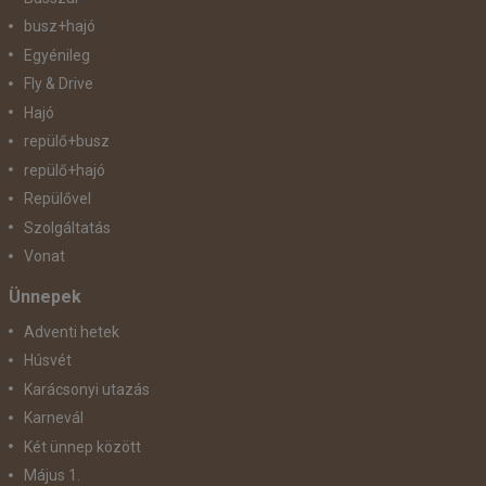
busz+hajó
Egyénileg
Fly & Drive
Hajó
repülő+busz
repülő+hajó
Repülővel
Szolgáltatás
Vonat
Ünnepek
Adventi hetek
Húsvét
Karácsonyi utazás
Karnevál
Két ünnep között
Május 1.