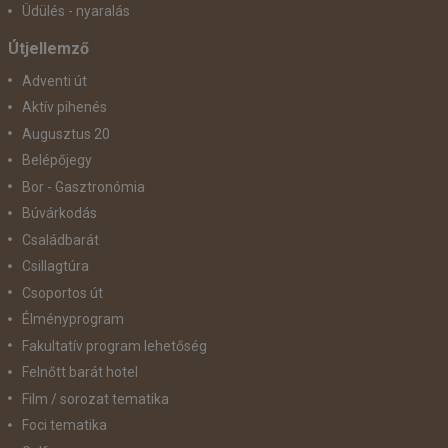
Üdülés - nyaralás
Útjellemző
Adventi út
Aktív pihenés
Augusztus 20
Belépőjegy
Bor - Gasztronómia
Búvárkodás
Családbarát
Csillagtúra
Csoportos út
Élményprogram
Fakultatív program lehetőség
Felnőtt barát hotel
Film / sorozat tematika
Foci tematika