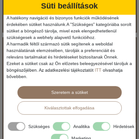
Süti beállítások
Bőröndbe
Bőröndbe
A hatékony navigáció és bizonyos funkciók működésének
érdekében sütiket használunk.A "Szükséges" kategóriába sorolt
sütiket a böngésző tárolja, mivel ezek elengedhetetlenül
szükségesek a webhely alapvető funkcióihoz.
SABBIADORO Residence - Lignano Sabbiadoro
A harmadik féltől származó sütik segítenek a weboldal
használatának elemzésében, tárolják a preferenciáit és
releváns tartalmakat és hirdetéseket biztosítanak Önnek.
Ország:
Olaszország
Ezeket a sütiket csak az Ön előzetes beleegyezésével tároljuk a
Város:
Lignano
böngészőjében. Az adatkezelési tájékoztatót
ITT
olvashatja
Utazás módja:
Egyénileg
bővebben.
Ellátás:
Ellátás nélkül
Szálláskategória:
Apartman
Szobatípus:
A2
Szeretem a sütiket
Időtartam:
7 éj
Kiválasztottak elfogadása
Villaggio LA FENICE - Bibione, Lido dei Pini
Időpont: 2026-08-08 | 7 éj
Szükséges
Analitika
Hirdetések
Olaszország / Észak-Adria
Marketing