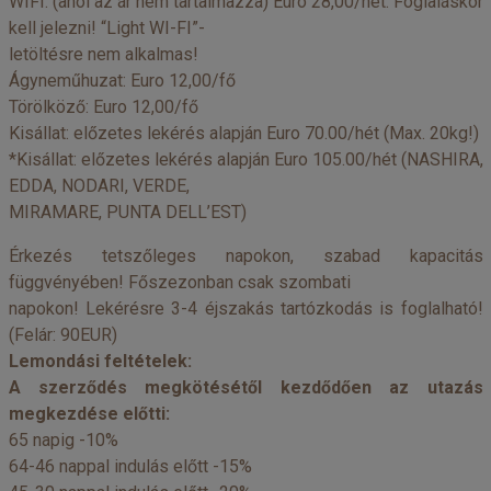
WIFI: (ahol az ár nem tartalmazza) Euro 28,00/hét. Foglaláskor
kell jelezni! “Light WI-FI”-
letöltésre nem alkalmas!
Ágyneműhuzat: Euro 12,00/fő
Törölköző: Euro 12,00/fő
Kisállat: előzetes lekérés alapján Euro 70.00/hét (Max. 20kg!)
*Kisállat: előzetes lekérés alapján Euro 105.00/hét (NASHIRA,
EDDA, NODARI, VERDE,
MIRAMARE, PUNTA DELL’EST)
Érkezés tetszőleges napokon, szabad kapacitás
függvényében! Főszezonban csak szombati
napokon! Lekérésre 3-4 éjszakás tartózkodás is foglalható!
(Felár: 90EUR)
Lemondási feltételek:
A szerződés megkötésétől kezdődően az utazás
megkezdése előtti:
65 napig -10%
64-46 nappal indulás előtt -15%