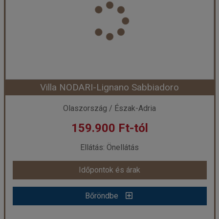
Város:
Lignano Sabbiadoro
Utazás módja:
Egyénileg
Ellátás:
Önellátás
Szálláskategória:
Apartman
Szobatípus:
B3
Időtartam:
7 éj
Villa NODARI-Lignano Sabbiadoro
Időpont: 2026-08-07 | 7 éj
Olaszország / Észak-Adria
159.900 Ft-tól
már 169.900 Ft-tól
Ellátás: Önellátás
Időpontok és árak
Időpontok és árak
Bőröndbe
Bőröndbe