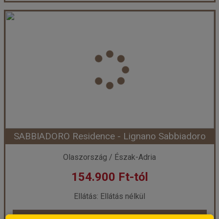
Villa NODARI-Lignano Sabbiadoro
Ország:
Olaszország
Város:
Lignano
Utazás módja:
Egyénileg
Ellátás:
Önellátás
Szálláskategória:
Apartman
Szobatípus:
C5T
Időtartam:
7 éj
SABBIADORO Residence - Lignano Sabbiadoro
Időpont: 2026-08-07 | 7 éj
Olaszország / Észak-Adria
154.900 Ft-tól
már 159.900 Ft-tól
Ellátás: Ellátás nélkül
Időpontok és árak
Időpontok és árak