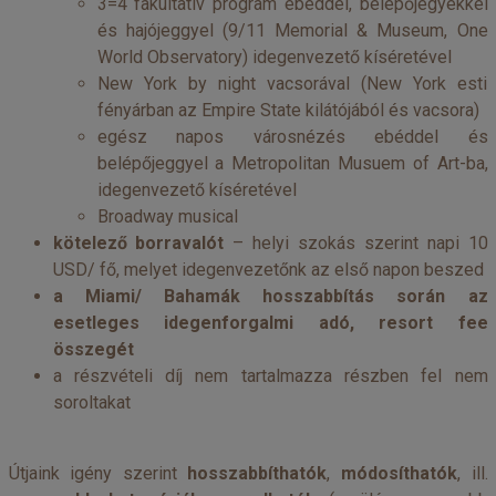
3=4 fakultatív program ebéddel, belépőjegyekkel
és hajójeggyel (9/11 Memorial & Museum, One
World Observatory) idegenvezető kíséretével
New York by night vacsorával (New York esti
fényárban az Empire State kilátójából és vacsora)
egész napos városnézés ebéddel és
belépőjeggyel a Metropolitan Musuem of Art-ba,
idegenvezető kíséretével
Broadway musical
kötelező borravalót
– helyi szokás szerint napi 10
USD/ fő, melyet idegenvezetőnk az első napon beszed
a Miami/ Bahamák hosszabbítás során az
esetleges idegenforgalmi adó, resort fee
összegét
a részvételi díj nem tartalmazza részben fel nem
soroltakat
Útjaink igény szerint
hosszabbíthatók
,
módosíthatók
, ill.