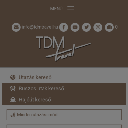
MENÜ
info@tdmtravel.hu
0
Utazás kereső
Buszos utak kereső
Hajóút kereső