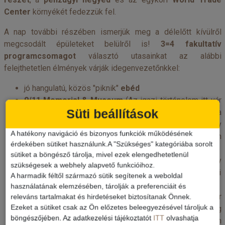
Center
környékét fedezzük fel.
A nap további részében ismerjük meg a délelőtt kívülről
megcsodált épületeket belülről is!
3=4 fakultatív
programcsomagot
választó utasainkat az alábbi
felejthetetlen élmények várják idegenvezetőnkkel:
jó hangulatú, közös "piknik"
ebéd
9/11 Memorial & Museum
(Az igazi történelem itt vár
Süti beállítások
bennünket. Hagyjunk helyet az érzelmeknek ezen a
rendkívüli bemutatón! Óriási erővel hat, hogy
A hatékony navigáció és bizonyos funkciók működésének
egyszeriben ott találjuk magunkat a világot alapjaiban
érdekében sütiket használunk.A "Szükséges" kategóriába sorolt
megrendítő esemény részleteinél.)
sütiket a böngésző tárolja, mivel ezek elengedhetetlenül
One World Observartory
(A One World Observatory
szükségesek a webhely alapvető funkcióihoz.
New York legújabb, legmodernebb kilátója a város déli
A harmadik féltől származó sütik segítenek a weboldal
részében.)
használatának elemzésében, tárolják a preferenciáit és
Városnéző hajóút
: Manhattan és a Szabadság-szobor
releváns tartalmakat és hirdetéseket biztosítanak Önnek.
Ezeket a sütiket csak az Ön előzetes beleegyezésével tároljuk a
látképe mellett az East River túlsó partján Brooklyn, míg
böngészőjében. Az adatkezelési tájékoztatót
ITT
olvashatja
a Hudson másik oldalán Jersey City fényeiben