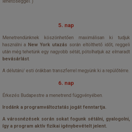
lehetőséggel. )
5. nap
Menetrendünknek köszönhetően maximálisan ki tudjuk
használni a
New York utazás
során eltölthető időt, reggeli
után még tehetünk egy nagyobb sétát, pótolhatjuk az elmaradt
bevásárlást
.
A délutáni/ esti órákban transzferrel megyünk ki a repülőtérre.
6. nap
Érkezés Budapestre a menetrend függvényében.
Irodánk a programváltoztatás jogát fenntartja.
A városnézések során sokat fogunk sétálni, gyalogolni,
így a program aktív fizikai igénybevételt jelent.