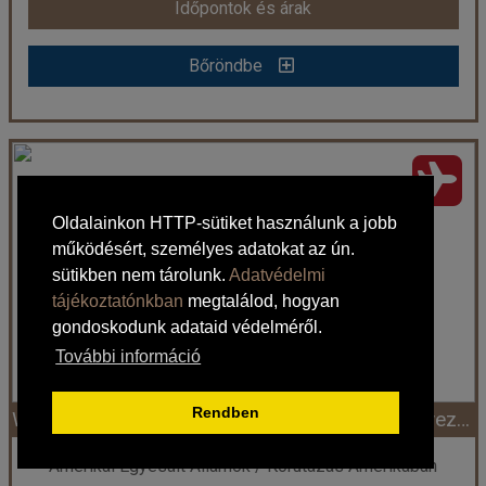
Időpontok és árak
Bőröndbe
Bőröndbe
New York Intenzíven - magyar idegenvezetéssel
Ország:
Amerikai Egyesült Államok
Oldalainkon HTTP-sütiket használunk a jobb
Város:
Körutazás Amerikában
működésért, személyes adatokat az ún.
Utazás módja:
Repülővel
sütikben nem tárolunk.
Adatvédelmi
Ellátás:
Reggeli
Szálláskategória:
Program szerint
tájékoztatónkban
megtalálod, hogyan
Szobatípus:
Négy fős
gondoskodunk adataid védelméről.
Időtartam:
5 éj
További információ
Rendben
Washington DC és New York - magyar idegenvezetéssel
Időpont: 2026-08-22 | 5 éj
Amerikai Egyesült Államok / Körutazás Amerikában