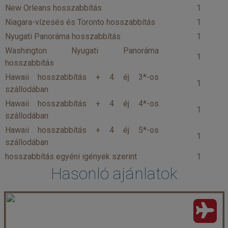
New Orleans hosszabbítás
1
Niagara-vízesés és Toronto hosszabbítás
1
Nyugati Panoráma hosszabbítás
1
Washington Nyugati Panoráma
1
hosszabbítás
Hawaii hosszabbítás + 4 éj 3*-os
1
szállodában
Hawaii hosszabbítás + 4 éj 4*-os
1
szállodában
Hawaii hosszabbítás + 4 éj 5*-os
1
szállodában
hosszabbítás egyéni igények szerint
1
Hasonló ajánlatok