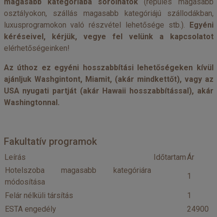
magasabb kategóriába sorolhatók
(repülés magasabb
osztályokon, szállás magasabb kategóriájú szállodákban,
luxusprogramokon való részvétel lehetősége stb.).
Egyéni
kéréseivel, kérjük, vegye fel velünk a kapcsolatot
elérhetőségeinken!
Az úthoz ez egyéni hosszabbítási lehetőségeken kívül
ajánljuk Washgintont, Miamit, (akár mindkettőt), vagy az
USA nyugati partját (akár Hawaii hosszabbítással), akár
Washingtonnal.
Fakultatív programok
Leírás
Időtartam
Ár
Hotelszoba magasabb kategóriára
1
módosítása
Felár nélküli társítás
1
ESTA engedély
24900