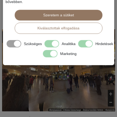
bővebben.
gyönyörködhetünk.
Szeretem a sütiket
3. nap
Kiválasztottak elfogadása
Szükséges
Analitika
Hirdetések
Marketing