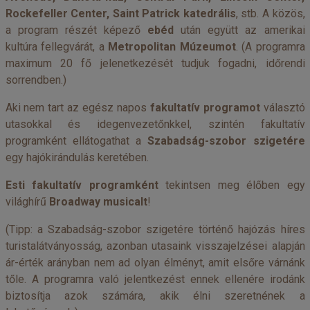
Rockefeller Center, Saint Patrick katedrális
, stb. A közös,
a program részét képező
ebéd
után együtt az amerikai
kultúra fellegvárát, a
Metropolitan Múzeumot
. (A programra
maximum 20 fő jelenetkezését tudjuk fogadni, időrendi
sorrendben.)
Aki nem tart az egész napos
fakultatív programot
választó
utasokkal és idegenvezetőnkkel, szintén fakultatív
programként ellátogathat a
Szabadság-szobor szigetére
egy hajókirándulás keretében.
Esti fakultatív programként
tekintsen meg élőben egy
világhírű
Broadway musicalt
!
(Tipp: a Szabadság-szobor szigetére történő hajózás híres
turistalátványosság, azonban utasaink visszajelzései alapján
ár-érték arányban nem ad olyan élményt, amit elsőre várnánk
tőle. A programra való jelentkezést ennek ellenére irodánk
biztosítja azok számára, akik élni szeretnének a