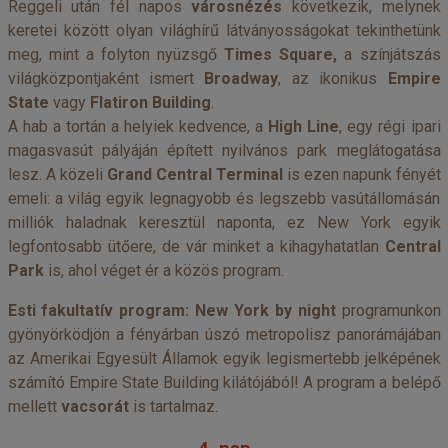
Reggeli után fél napos
városnézés
következik, melynek
keretei között olyan világhírű látványosságokat tekinthetünk
meg, mint a folyton nyüzsgő
Times Square,
a színjátszás
világközpontjaként ismert
Broadway
, az ikonikus
Empire
State
vagy
Flatiron Building
.
A hab a tortán a helyiek kedvence, a
High Line
, egy régi ipari
magasvasút pályáján épített nyilvános park meglátogatása
lesz. A közeli
Grand Central Terminal
is ezen napunk fényét
emeli: a világ egyik legnagyobb és legszebb vasútállomásán
milliók haladnak keresztül naponta, ez New York egyik
legfontosabb ütőere, de vár minket a kihagyhatatlan
Central
Park
is, ahol véget ér a közös program.
Esti fakultatív program: New York by night
programunkon
gyönyörködjön a fényárban úszó metropolisz panorámájában
az Amerikai Egyesült Államok egyik legismertebb jelképének
számító Empire State Building kilátójából! A program a belépő
mellett
vacsorát
is tartalmaz.