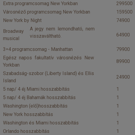
Extra programcsomag New Yorkban
299500
Városnéző programcsomag New Yorkban
159500
New York by Night
74900
A jegy nem lemondható, nem
Broadway
64900
visszaváltható.
musical
3=4 programcsomag - Manhattan
79900
Egész napos fakultatív városnézés New
89900
Yorkban
Szabadság-szobor (Liberty Island) és Ellis
24900
Island
5 nap/ 4 éj Miami hosszabbítás
1
5 nap/ 4 éj Bahamák hosszabbítás
1
Washington (elő)hosszabbítás
1
New York hosszabbítás
1
Washington és Miami hosszabbítás
1
Orlando hosszabbítás
1