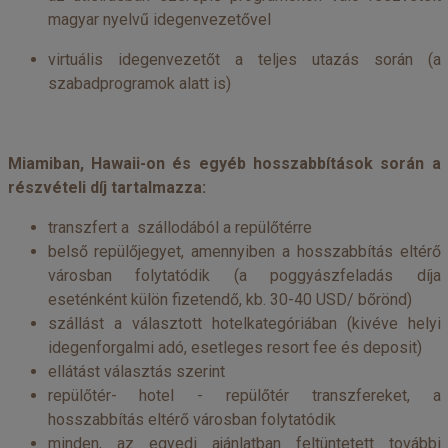
magyar nyelvű idegenvezetővel
virtuális idegenvezetőt a teljes utazás során (a
szabadprogramok alatt is)
Miamiban, Hawaii-on és egyéb hosszabbítások során a
részvételi díj tartalmazza:
transzfert a szállodából a repülőtérre
belső repülőjegyet, amennyiben a hosszabbítás eltérő
városban folytatódik (a poggyászfeladás díja
eseténként külön fizetendő, kb. 30-40 USD/ bőrönd)
szállást a választott hotelkategóriában (kivéve helyi
idegenforgalmi adó, esetleges resort fee és deposit)
ellátást választás szerint
repülőtér- hotel - repülőtér transzfereket, a
hosszabbítás eltérő városban folytatódik
minden, az egyedi ajánlatban feltüntetett további