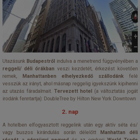
Utazásunk
Budapestről
indulva a menetrend függvényében a
reggeli/ déli órákban
veszi kezdetét, érkezést követően
remek,
Manhattanben elhelyezkedő szállodánk
felé
vesszük az irányt, ahol másnap reggelig igyekszünk kipihenni
az utazás fáradalmait.
Tervezett hotel
(a változtatás jogát
irodánk fenntartja):
DoubleTree by Hilton New York Downtown
2. nap
A hotelben elfogyasztott reggelink után egy aktív séta és/
vagy buszos kirándulás során délelőtt
Manhattan déli
részét
, a
pénzügyi negyed
és az egykori
World Trade