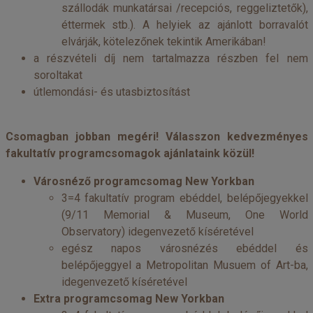
szállodák munkatársai /recepciós, reggeliztetők),
éttermek stb.). A helyiek az ajánlott borravalót
elvárják, kötelezőnek tekintik Amerikában!
a részvételi díj nem tartalmazza részben fel nem
soroltakat
útlemondási- és utasbiztosítást
Csomagban jobban megéri! Válasszon kedvezményes
fakultatív programcsomagok ajánlataink közül!
Városnéző programcsomag New Yorkban
3=4 fakultatív program ebéddel, belépőjegyekkel
(9/11 Memorial & Museum, One World
Observatory) idegenvezető kíséretével
egész napos városnézés ebéddel és
belépőjeggyel a Metropolitan Musuem of Art-ba,
idegenvezető kíséretével
Extra programcsomag New Yorkban