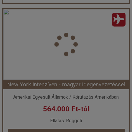
Toronto, Niagara-vízesés és New York a nyári szünetben - magyar idegenvezetéssel
Ország:
Kanada
Város:
Körutazás Kanadában
Utazás módja:
Repülővel
Ellátás:
leírás szerint
Szálláskategória:
Program szerint
Szobatípus:
Négy fős
Időtartam:
8 éj
New York Intenzíven - magyar idegenvezetéssel
Időpont: 2026-08-19 | 8 éj
Amerikai Egyesült Államok / Körutazás Amerikában
564.000 Ft-tól
már 1.014.000 Ft-tól
Ellátás: Reggeli
Időpontok és árak