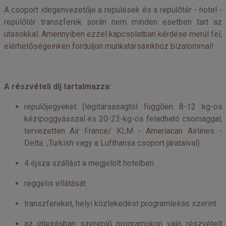
A csoport idegenvezetője a repülések és a repülőtér - hotel -
repülőtér transzferek során nem minden esetben tart az
utasokkal. Amennyiben ezzel kapcsolatban kérdése merül fel,
elérhetőségeinken forduljon munkatársainkhoz bizalommal!
A részvételi díj tartalmazza:
repülőjegyeket (légitársaságtól függően 8-12 kg-os
kézipoggyásszal és 20-23-kg-os feladható csomaggal,
tervezetten
Air France
/
KLM
-
Ameriacan Airlines
-
Delta
,Turkish vagy a
Lufthansa
csoport járataival)
4 éjsza szállást a megjelölt hotelben
reggelis ellátását
transzfereket, helyi közlekedést programleírás szerint
az útleírásban szereplő programokon való részvételt