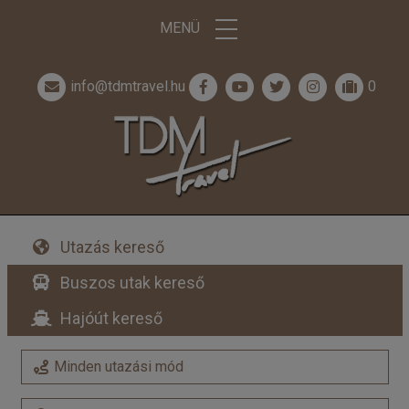
MENÜ
info@tdmtravel.hu
0
Utazás kereső
Buszos utak kereső
Hajóút kereső