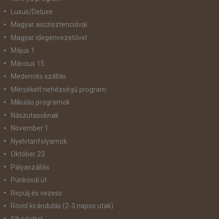
Luxus/Deluxe
Magyar asszisztenciával
Magyar idegenvezetővel
Május 1
Március 15
Medencés szállás
Mérsékelt nehézségű program
Mikulás programok
Nászutasoknak
November 1
Nyelvtanfolyamok
Október 23
Pályaszállás
Pünkösdi út
Repülj és vezess
Rövid kirándulás (2-3 napos utak)
Síbérlettel