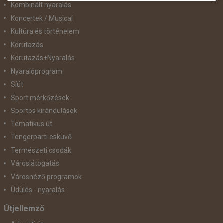
Kombinált nyaralás
Koncertek / Musical
Kultúra és történelem
Körutazás
Körutazás+Nyaralás
Nyaralóprogram
Síút
Sport mérkőzések
Sportos kirándulások
Tematikus út
Tengerparti esküvő
Természeti csodák
Városlátogatás
Városnéző programok
Üdülés - nyaralás
Útjellemző