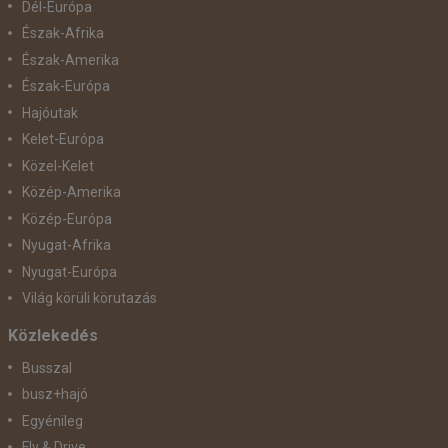
Dél-Európa
Észak-Afrika
Észak-Amerika
Észak-Európa
Hajóutak
Kelet-Európa
Közel-Kelet
Közép-Amerika
Közép-Európa
Nyugat-Afrika
Nyugat-Európa
Világ körüli körutazás
Közlekedés
Busszal
busz+hajó
Egyénileg
Fly & Drive