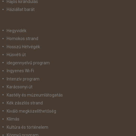
Hajós kirándulás
Háziállat barát
Hegyvidék
Homokos strand
Hosszú Hétvégék
Húsvéti út
idegennyelvű program
Ingyenes Wi-Fi
Intenzív program
Karácsonyi út
Kastély és múzeumlátogatás
Kék zászlós strand
Kiváló megközelíthetőség
Klímás
Kultúra és történelem
Könnyű program