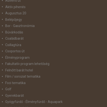
Adventi út
Aktív pihenés
Augusztus 20
Belépőjegy
Bor - Gasztronómia
Búvárkodás
Családbarát
Csillagtúra
Csoportos út
Élményprogram
Fakultatív program lehetőség
Felnőtt barát hotel
Film / sorozat tematika
Foci tematika
Golf
Gyerekbarát
Gyógyfürdő - Élményfürdő - Aquapark