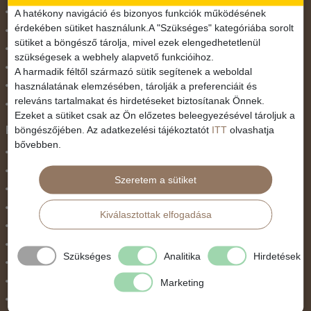
November 1.
A hatékony navigáció és bizonyos funkciók működésének
érdekében sütiket használunk.A "Szükséges" kategóriába sorolt
Október 23.
sütiket a böngésző tárolja, mivel ezek elengedhetetlenül
Pünkösdi utazás
szükségesek a webhely alapvető funkcióihoz.
Szilveszter
A harmadik féltől származó sütik segítenek a weboldal
használatának elemzésében, tárolják a preferenciáit és
Tavaszi szünet
releváns tartalmakat és hirdetéseket biztosítanak Önnek.
Valentin nap
Ezeket a sütiket csak az Ön előzetes beleegyezésével tároljuk a
Programtípus
böngészőjében. Az adatkezelési tájékoztatót
ITT
olvashatja
bővebben.
1 napos utak
Belépőjegy
Szeretem a sütiket
Egyéni út
Egzotikus út
Kiválasztottak elfogadása
Fesztiválok
Golfút
Szükséges
Analitika
Hirdetések
Gyalogtúra
Hajóút
Marketing
Ifjúsági program / Osztálykirándulás