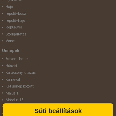
Hajó
repülő+busz
repülő+hajó
Repülővel
Szolgáltatás
Vonat
Ünnepek
Adventi hetek
Húsvét
Karácsonyi utazás
Karnevál
Két ünnep között
Május 1.
Március 15.
Mikulás
Süti beállítások
Nőnap