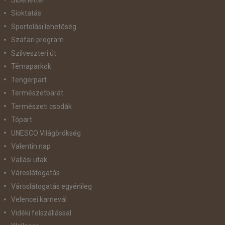
Síoktatás
Sportolási lehetőség
Szafari program
Szilveszteri út
Témaparkok
Tengerpart
Természetbarát
Természeti csodák
Tópart
UNESCO Világörökség
Valentin nap
Vallási utak
Városlátogatás
Városlátogatás egyénileg
Velencei karnevál
Vidéki felszállással