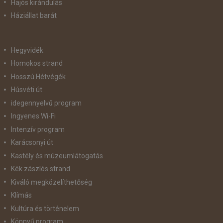
Hajós kirándulás
Háziállat barát
Hegyvidék
Homokos strand
Hosszú Hétvégék
Húsvéti út
idegennyelvű program
Ingyenes Wi-Fi
Intenzív program
Karácsonyi út
Kastély és múzeumlátogatás
Kék zászlós strand
Kiváló megközelíthetőség
Klímás
Kultúra és történelem
Könnyű program