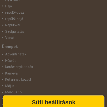
Hajó
repülő+busz
repülő+hajó
Repülővel
Szolgáltatás
Vonat
Ünnepek
Adventi hetek
Húsvét
Karácsonyi utazás
Karnevál
Két ünnep között
Május 1.
Március 15.
Mikulás
Süti beállítások
Nőnap