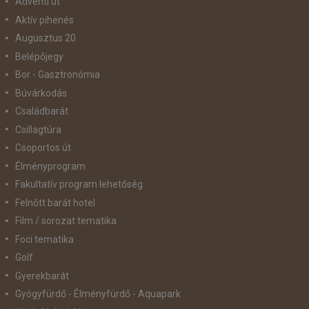
Adventi út
Aktív pihenés
Augusztus 20
Belépőjegy
Bor - Gasztronómia
Búvárkodás
Családbarát
Csillagtúra
Csoportos út
Élményprogram
Fakultatív program lehetőség
Felnőtt barát hotel
Film / sorozat tematika
Foci tematika
Golf
Gyerekbarát
Gyógyfürdő - Élményfürdő - Aquapark