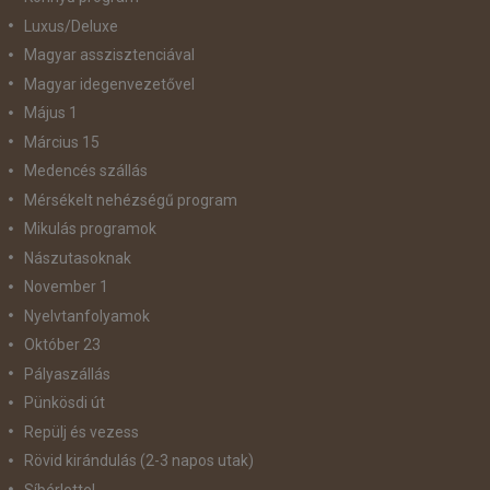
Luxus/Deluxe
Magyar asszisztenciával
Magyar idegenvezetővel
Május 1
Március 15
Medencés szállás
Mérsékelt nehézségű program
Mikulás programok
Nászutasoknak
November 1
Nyelvtanfolyamok
Október 23
Pályaszállás
Pünkösdi út
Repülj és vezess
Rövid kirándulás (2-3 napos utak)
Síbérlettel