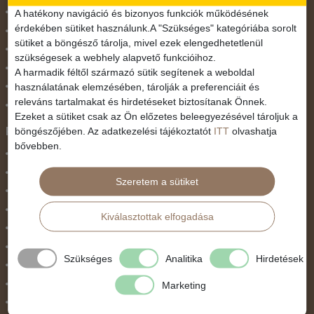
November 1.
A hatékony navigáció és bizonyos funkciók működésének
érdekében sütiket használunk.A "Szükséges" kategóriába sorolt
Október 23.
sütiket a böngésző tárolja, mivel ezek elengedhetetlenül
Pünkösdi utazás
szükségesek a webhely alapvető funkcióihoz.
Szilveszter
A harmadik féltől származó sütik segítenek a weboldal
használatának elemzésében, tárolják a preferenciáit és
Tavaszi szünet
releváns tartalmakat és hirdetéseket biztosítanak Önnek.
Valentin nap
Ezeket a sütiket csak az Ön előzetes beleegyezésével tároljuk a
Programtípus
böngészőjében. Az adatkezelési tájékoztatót
ITT
olvashatja
bővebben.
1 napos utak
Belépőjegy
Szeretem a sütiket
Egyéni út
Egzotikus út
Kiválasztottak elfogadása
Fesztiválok
Golfút
Szükséges
Analitika
Hirdetések
Gyalogtúra
Hajóút
Marketing
Ifjúsági program / Osztálykirándulás