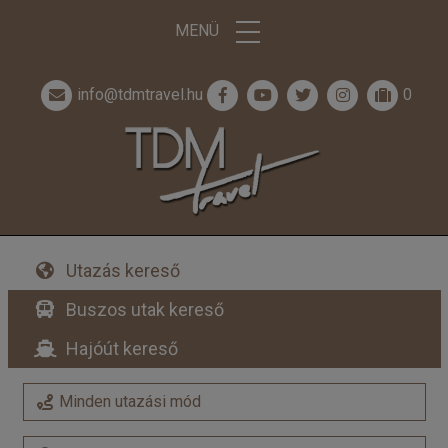
MENÜ
info@tdmtravel.hu
0
Utazás kereső
Buszos utak kereső
Hajóút kereső