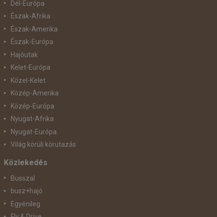
Dél-Európa
Észak-Afrika
Észak-Amerika
Észak-Európa
Hajóutak
Kelet-Európa
Közel-Kelet
Közép-Amerika
Közép-Európa
Nyugat-Afrika
Nyugat-Európa
Világ körüli körutazás
Közlekedés
Busszal
busz+hajó
Egyénileg
Fly & Drive