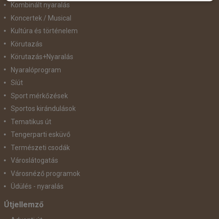
Kombinált nyaralás
Koncertek / Musical
Kultúra és történelem
Körutazás
Körutazás+Nyaralás
Nyaralóprogram
Síút
Sport mérkőzések
Sportos kirándulások
Tematikus út
Tengerparti esküvő
Természeti csodák
Városlátogatás
Városnéző programok
Üdülés - nyaralás
Útjellemző