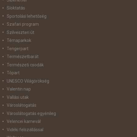
Síoktatás
Sportolási lehetőség
Szafari program
Szilveszteri út
Témaparkok
Tengerpart
Természetbarát
Természeti csodák
Tópart
UNESCO Világörökség
Valentin nap
Vallási utak
Városlátogatás
Városlátogatás egyénileg
Velencei karnevál
Vidéki felszállással