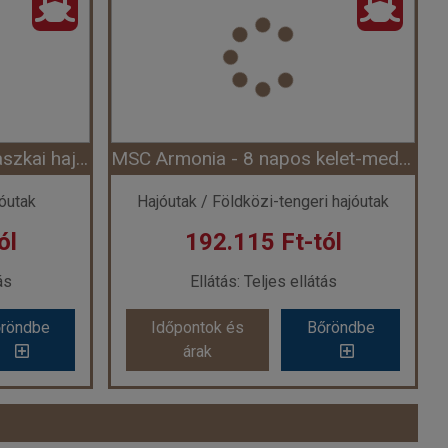
k
Ország:
Hajóutak
hajóutak
Város:
Kanári-szigeteki hajóutak
ó
Utazás módja:
Hajó
tás
Ellátás:
Teljes ellátás
 szerint
Szálláskategória:
Program szerint
tált), 2 felnőtt
Szobatípus:
Belső bella kabin (IB)(garantált), 2 felnőtt
Időtartam:
7 éj
MSC Poesia - 8 napos alaszkai hajóút (Hajó)
MSC Armonia - 8 napos kelet-mediterrán hajóút (Hajó)
 7 éj
Időpont: 2027-11-25 | 7 éj
jóutak
Hajóutak / Földközi-tengeri hajóutak
ól
192.115 Ft-tól
-tól
már 157.465 Ft-tól
ás
Ellátás: Teljes ellátás
röndbe
Időpontok és
Bőröndbe
röndbe
Időpontok és
Bőröndbe
árak
árak
MSC Poesia - 8 napos alaszkai hajóút (Hajó)
MSC Armonia - 8 napos kelet-mediterrán hajóút (Hajó)