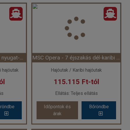
MSC Seaside - 4 éjszakás karibi hajóút (Hajó)
MSC Seaside - 4 éjszakás nyugat-karibi hajóút Miamiból (Hajó)
k
Ország:
Hajóutak
ajóutak
Város:
Nyugat-karib útvonal
ó
Utazás módja:
Hajó
tás
Ellátás:
Teljes ellátás
 szerint
Szálláskategória:
Program szerint
tált), 2 felnőtt
Szobatípus:
Belső bella kabin (IB)(garantált), 2 felnőtt
Időtartam:
4 éj
MSC Orchestra - 8 napos nyugat-mediterrán hajóút (Hajó)
MSC Opera - 7 éjszakás dél-karibi hajóút nyáron (Hajó)
 4 éj
Időpont: 2026-11-02 | 4 éj
i hajóutak
Hajóutak / Karibi hajóutak
ól
115.115 Ft-tól
-tól
már 26.565 Ft-tól
ás
Ellátás: Teljes ellátás
röndbe
Időpontok és
Bőröndbe
röndbe
Időpontok és
Bőröndbe
árak
árak