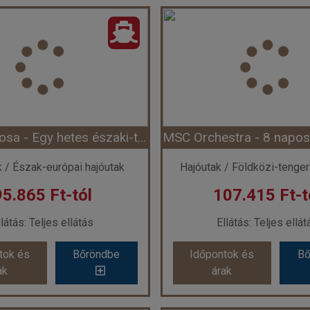
MSC Seaside - Egy hetes karibi hajóút (Hajó)
Ország:
Hajóutak
Ország:
Hajóuta
:
Karib-térségi hajóutak
Város:
Karib-térségi h
Utazás módja:
Hajó
Utazás módja:
Haj
látás:
Teljes ellátás
Ellátás:
Teljes ellá
ategória:
Program szerint
Szálláskategória:
Program
s:
Belső bella kabin (IB)(garantált), 2 felnőtt
Szobatípus:
Belső bella kabin (IB)(garan
Időtartam:
7 éj
Időtartam:
4 éj
MSC Preziosa - Egy hetes északi-tengeri hajóút (Hajó)
ont: 2026-10-05 | 7 éj
Időpont: 2026-11-02 |
k / Észak-európai hajóutak
Hajóutak / Földközi-tenger
95.865 Ft-tól
107.415 Ft-t
 26.565 Ft-tól
már 26.565 Ft
llátás: Teljes ellátás
Ellátás: Teljes ellát
tok és
Bőröndbe
Időpontok és
Bő
tok és
Bőröndbe
Időpontok és
Bő
ak
árak
ak
árak