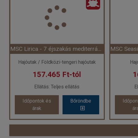
Ország:
Hajóutak
Város:
Kelet-Mediterrán hajóutak
Város:
Ny
Utazás módja:
Hajó
Ellátás:
Teljes ellátás
El
Szálláskategória:
Program szerint
Szállásk
Szobatípus:
Belső bella kabin (IB)(garantált), 2 felnőtt
Szobatípu
Időtartam:
7 éj
MSC Lirica - 7 éjszakás mediterrán hajóút Velencéből (Hajó)
Időpont: 2026-10-16 | 7 éj
Időp
Hajóutak / Földközi-tengeri hajóutak
Haj
157.465 Ft-tól
1
már 142.065 Ft-tól
már
Ellátás: Teljes ellátás
E
Időpontok és
Bőröndbe
Időpon
Időpontok és
Bőröndbe
Időpon
árak
ár
árak
ár
MSC Lirica - 7 éjszakás mediterrán hajóút Velencéből (Hajó)