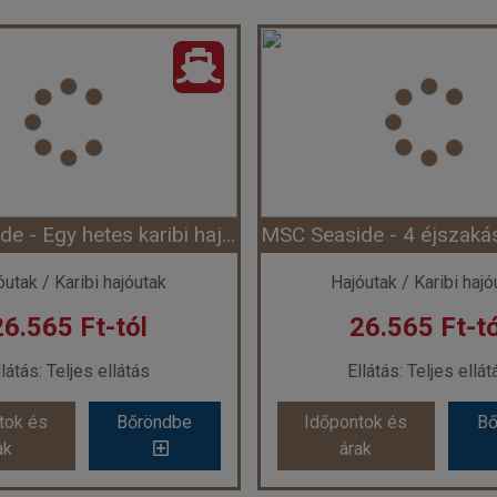
MSC Seaside - Egy hetes karibi hajóút (Hajó)
óutak / Karibi hajóutak
Hajóutak / Karibi hajó
26.565 Ft-tól
26.565 Ft-tó
llátás: Teljes ellátás
Ellátás: Teljes ellát
tok és
Bőröndbe
Időpontok és
Bő
ak
árak