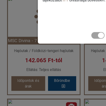
tájékoztatót
ITT
olvashatja bővebben.
Ország:
Hajóutak
Város:
Dél-karib útvonal
Vár
Utazás módja:
Hajó
Ellátás:
Teljes ellátás
El
Szálláskategória:
Program szerint
Szállásk
Szobatípus:
Belső bella kabin (IB)(garantált), 2 felnőtt
Szobatípu
Időtartam:
7 éj
MSC Divina - 7 éjszakás kelet-mediterrán hajóút (Hajó)
Időpont: 2028-09-11 | 7 éj
Időp
Hajóutak / Földközi-tengeri hajóutak
Hajóutak 
142.065 Ft-tól
1
már 115.115 Ft-tól
már
Ellátás: Teljes ellátás
E
Időpontok és
Bőröndbe
Időpon
Időpontok és
Bőröndbe
Időpon
árak
ár
árak
ár
MSC Divina - 7 éjszakás kelet-mediterrán hajóút (Hajó)