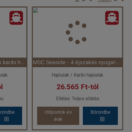
Ár
Dátum
MSC Seaside - 4 éjszakás karibi hajóút (Hajó)
MSC Seaside - 4 éjszakás nyugat-karibi hajóút Miamiból (Hajó)
utak
Hajóutak / Karibi hajóutak
l
26.565 Ft-tól
ás
Ellátás: Teljes ellátás
röndbe
Időpontok és
Bőröndbe
árak