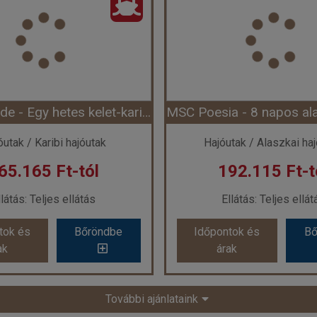
Ország:
Hajóutak
Ország:
Hajóuta
ugat-Mediterrán hajóutak
Város:
Földközi-tengeri 
Utazás módja:
Hajó
Utazás módja:
Haj
látás:
Teljes ellátás
Ellátás:
Teljes ellá
ategória:
Program szerint
Szálláskategória:
Program
s:
Belső bella kabin (IB)(garantált), 2 felnőtt
Szobatípus:
Belső bella kabin (IB)(garan
Időtartam:
7 éj
Időtartam:
7 éj
MSC Seaside - Egy hetes kelet-karibi hajóút Karácsonykor (Hajó)
ont: 2026-10-10 | 7 éj
Időpont: 2027-04-10 |
óutak / Karibi hajóutak
Hajóutak / Alaszkai ha
65.165 Ft-tól
192.115 Ft-t
 142.065 Ft-tól
már 157.465 Ft
llátás: Teljes ellátás
Ellátás: Teljes ellát
tok és
Bőröndbe
Időpontok és
Bő
tok és
Bőröndbe
Időpontok és
Bő
ak
árak
ak
árak
MSC Seaside - Egy hetes kelet-karibi hajóút Karácsonykor (Hajó)
További ajánlataink