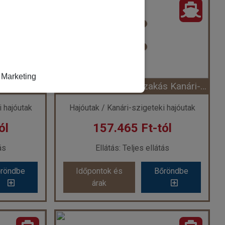
k
Ország:
Hajóutak
 hajóutak
Város:
Dél-karib útvonal
ó
Utazás módja:
Hajó
tás
Ellátás:
Teljes ellátás
 szerint
Szálláskategória:
Program szerint
tált), 2 felnőtt
Szobatípus:
Belső bella kabin (IB)(garantált), 2 felnőtt
Időtartam:
7 éj
Marketing
MSC Lirica - 7 éjszakás kelet-mediterrán hajóút görög szigetekig (Hajó)
MSC Fantasia - 7 éjszakás Kanári-szigetek és Madeira hajóút (Hajó)
 7 éj
Időpont: 2026-12-07 | 7 éj
i hajóutak
Hajóutak / Kanári-szigeteki hajóutak
ól
157.465 Ft-tól
-tól
már 142.065 Ft-tól
ás
Ellátás: Teljes ellátás
röndbe
Időpontok és
Bőröndbe
röndbe
Időpontok és
Bőröndbe
árak
árak
MSC Lirica - 7 éjszakás kelet-mediterrán hajóút görög szigetekig (Hajó)
MSC Fantasia - 7 éjszakás Kanári-szigetek és Madeira hajóút (Hajó)