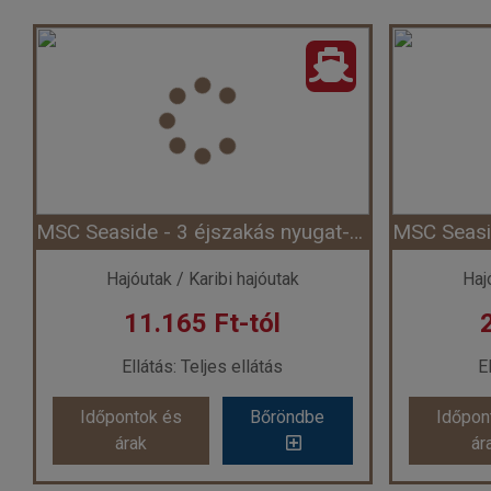
MSC Seaside - 3 éjszakás nyugat-karibi hajóút (Hajó)
Hajóutak / Karibi hajóutak
Haj
11.165 Ft-tól
Ellátás: Teljes ellátás
E
Időpontok és
Bőröndbe
Időpon
árak
ár