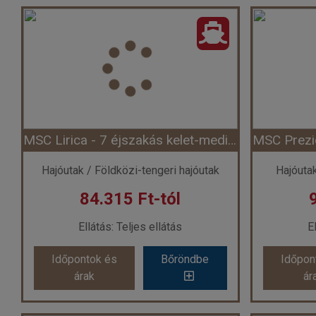
MSC Seaside - 3 éjszakás nyugat-karibi hajóút (Hajó)
Ország:
Hajóutak
Város:
Nyugat-karib útvonal
Város
Utazás módja:
Hajó
Ellátás:
Teljes ellátás
El
Szálláskategória:
Program szerint
Szállásk
Szobatípus:
Belső bella kabin (IB)(garantált), 2 felnőtt
Szobatípu
Időtartam:
3 éj
MSC Lirica - 7 éjszakás kelet-mediterrán hajóút télen Isztambul érintésével (Hajó)
Időpont: 2026-10-09 | 3 éj
Időp
Hajóutak / Földközi-tengeri hajóutak
Hajóuta
84.315 Ft-tól
már 11.165 Ft-tól
már
Ellátás: Teljes ellátás
E
Időpontok és
Bőröndbe
Időpon
Időpontok és
Bőröndbe
Időpon
árak
ár
árak
ár