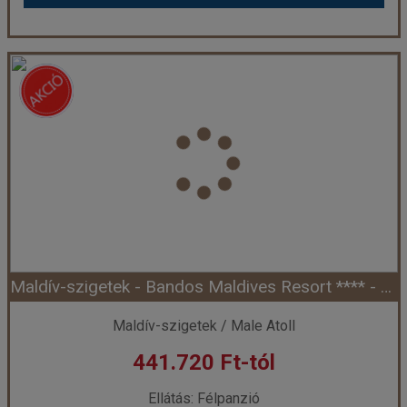
Maldív-szigetek - Filitheyo Island Resort ***** - Faafu Atoll (Egyéni) *****
Ország:
Maldív-szigetek
Város:
Faafu Atoll
Utazás módja:
Egyénileg
Ellátás:
Félpanzió
Szálláskategória:
Hotel *****
Szobatípus:
Superior villa, 2 felnőtt
Időtartam:
7 éj
Maldív-szigetek - Bandos Maldives Resort **** - North Male Atoll (Egyéni) ****+
Időpont: 2027-05-01 | 7 éj
Maldív-szigetek / Male Atoll
441.720 Ft-tól
már 425.335 Ft-tól
Ellátás: Félpanzió