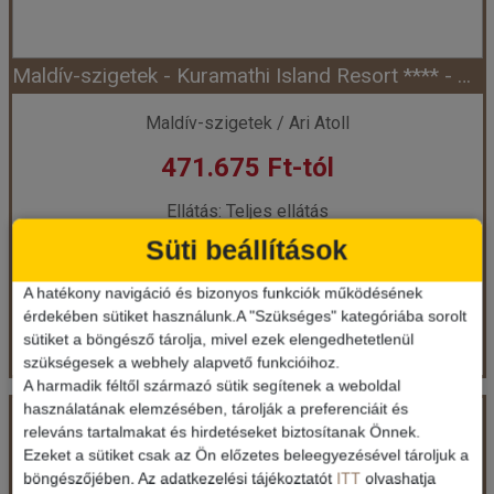
Maldív-szigetek - Kuramathi Island Resort **** - North Ari Atoll (Egyéni) ****
Időpont: 2027-05-01 | 7 éj
Maldív-szigetek / Ari Atoll
471.675 Ft-tól
már 468.365 Ft-tól
Ellátás: Teljes ellátás
Időpontok és árak
Süti beállítások
Időpontok és árak
A hatékony navigáció és bizonyos funkciók működésének
Bőröndbe
érdekében sütiket használunk.A "Szükséges" kategóriába sorolt
Bőröndbe
sütiket a böngésző tárolja, mivel ezek elengedhetetlenül
szükségesek a webhely alapvető funkcióihoz.
A harmadik féltől származó sütik segítenek a weboldal
Maldív-szigetek - Kuramathi Island Resort **** - North Ari Atoll (Egyéni) ****
használatának elemzésében, tárolják a preferenciáit és
releváns tartalmakat és hirdetéseket biztosítanak Önnek.
Ezeket a sütiket csak az Ön előzetes beleegyezésével tároljuk a
Ország:
Maldív-szigetek
böngészőjében. Az adatkezelési tájékoztatót
ITT
olvashatja