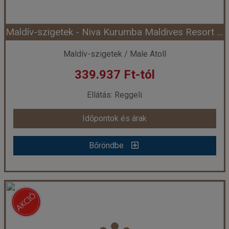
Maldív-szigetek - Niva Kurumba Maldives Resort ***** (korábbi Kurumba Maldives Resort) (Egyéni) *****
Időpont: 2027-05-01 | 7 éj
Maldív-szigetek / Male Atoll
339.937 Ft-tól
már 263.145 Ft-tól
Ellátás: Reggeli
Időpontok és árak
Időpontok és árak
Bőröndbe
Bőröndbe
Maldív-szigetek - Niva Kurumba Maldives Resort ***** (korábbi Kurumba Maldives Resort) (Egyéni) *****
Ország:
Maldív-szigetek
Város:
Észak-Male Atoll