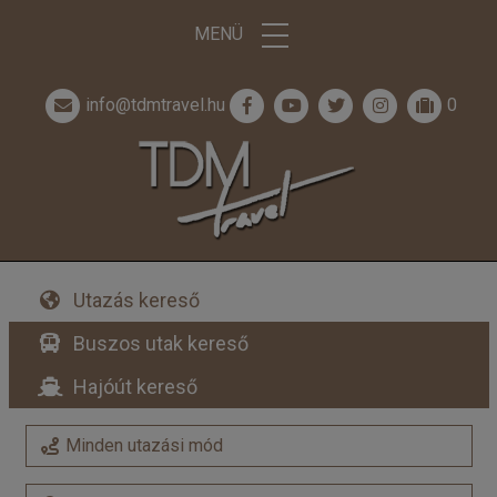
MENÜ
info@tdmtravel.hu
0
Utazás kereső
Buszos utak kereső
Hajóút kereső