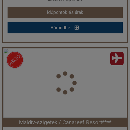
Időpontok és árak
Időpontok és árak
Bőröndbe
Bőröndbe
Maldív-szigetek / Bandos Island****
Ország:
Maldív-szigetek
Város:
Észak-Male Atoll
Utazás módja:
Repülővel
Ellátás:
Félpanzió
Szálláskategória:
Hotel ****
Szobatípus:
Kétágyas szoba
Időtartam:
7 éj
Maldív-szigetek / Canareef Resort****
Időpont: 2027-04-20 | 7 éj