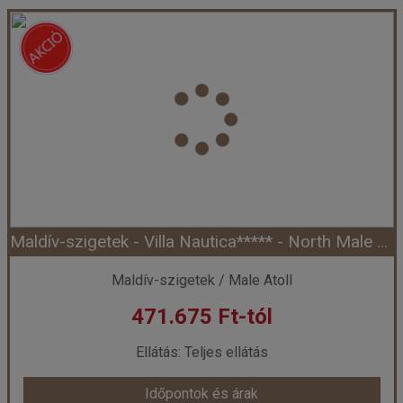
Maldív-szigetek - Royal Island Resort ***** - Baa Atoll (Egyéni) *****
Ország:
Maldív-szigetek
Város:
Baa Atoll
Utazás módja:
Egyénileg
Ellátás:
Teljes ellátás
Szálláskategória:
Hotel *****
Szobatípus:
Beach Villa, 2 felnőtt
Időtartam:
7 éj
Maldív-szigetek - Villa Nautica***** - North Male Atoll (Egyéni) *****
Időpont: 2027-05-11 | 7 éj
Maldív-szigetek / Male Atoll
471.675 Ft-tól
már 471.675 Ft-tól
Ellátás: Teljes ellátás
Időpontok és árak
Időpontok és árak