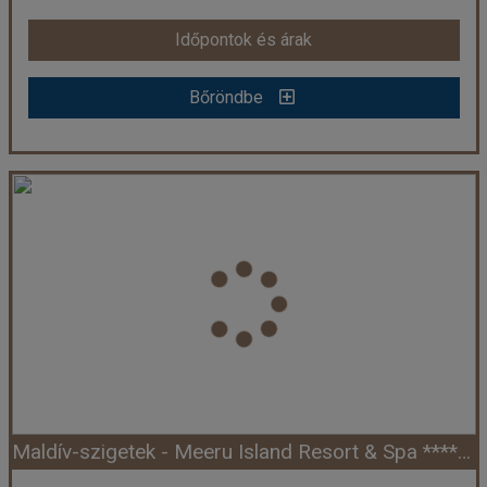
Időpontok és árak
Időpontok és árak
Bőröndbe
Bőröndbe
Maldív-szigetek - Bandos Maldives Resort **** - North Male Atoll (Egyéni) ****+
Ország:
Maldív-szigetek
Város:
Észak-Male Atoll
Utazás módja:
Egyénileg
Ellátás:
Félpanzió
Szálláskategória:
Hotel ****+
Szobatípus:
Standard kétágyas szoba, 2 felnőtt
Időtartam:
7 éj
Maldív-szigetek - Meeru Island Resort & Spa ****+ (Egyéni) ****+
Időpont: 2026-09-01 | 7 éj