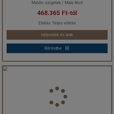
Maldív-szigetek / Male Atoll
468.365 Ft-tól
már 441.720 Ft-tól
Ellátás: Teljes ellátás
Időpontok és árak
Időpontok és árak
Bőröndbe
Bőröndbe
Maldív-szigetek - Meeru Island Resort & Spa ****+ (Egyéni) ****+
Ország:
Maldív-szigetek
Város:
Észak-Male Atoll
Utazás módja:
Egyénileg
Ellátás:
Teljes ellátás
Szálláskategória:
Hotel ****+
Szobatípus:
Garden szoba, 2 felnőtt
Időtartam:
7 éj