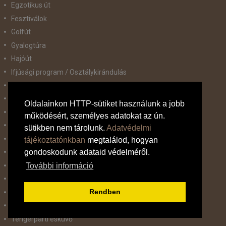
Egzotikus út
Fesztiválok
Golfút
Gyalogtúra
Hajóút
Ifjúsági program / Osztálykirándulás
Kombinált nyaralás
Koncertek / Musical
Oldalainkon HTTP-sütiket használunk a jobb
Kultúra és történelem
működésért, személyes adatokat az ún.
Körutazás
sütikben nem tárolunk.
Adatvédelmi
Körutazás+Nyaralás
tájékoztatónkban
megtalálod, hogyan
gondoskodunk adataid védelméről.
Nyaralóprogram
Síút
További információ
Sport mérkőzések
Rendben
Sportos kirándulások
Tematikus út
Tengerparti esküvő