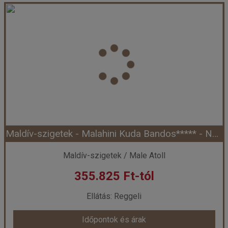
Maldív-szigetek - Villa Park***** - South Ari Atoll (Egyéni) *****
Ország:
Maldív-szigetek
Város:
South Ari
Utazás módja:
Egyénileg
Ellátás:
Teljes ellátás
Szálláskategória:
Hotel *****
Szobatípus:
Sun Villa, 2 felnőtt
Időtartam:
7 éj
Maldív-szigetek - Malahini Kuda Bandos***** - North Male Atoll (Egyéni) *****
Időpont: 2027-05-11 | 7 éj
Maldív-szigetek / Male Atoll
355.825 Ft-tól
már 342.585 Ft-tól
Ellátás: Reggeli
Időpontok és árak
Időpontok és árak