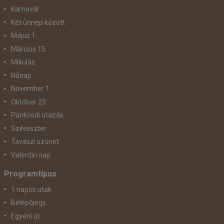
Karnevál
Két ünnep között
Május 1.
Március 15.
Mikulás
Nőnap
November 1.
Október 23.
Pünkösdi utazás
Szilveszter
Tavaszi szünet
Valentin nap
Programtípus
1 napos utak
Belépőjegy
Egyéni út