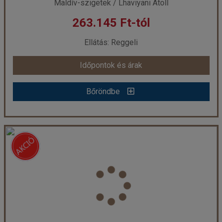
Maldív-szigetek / Lhaviyani Atoll
263.145 Ft-tól
Ellátás: Reggeli
Időpontok és árak
Bőröndbe
Maldív-szigetek - Kuredu Island Resort and Spa Maldives **** - Lhaviyani Atoll (Egyéni) ****
Ország:
Maldív-szigetek
Város:
Lhaviyani Atoll
Utazás módja:
Egyénileg
Ellátás:
Reggeli
Szálláskategória:
Hotel ****
Szobatípus:
Garden bungalow, 2 felnőtt
Időtartam:
7 éj