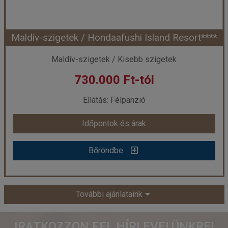
Maldív-szigetek / Hondaafushi Island Resort****
Időpont: 2026-09-09 | 7 éj
Maldív-szigetek / Kisebb szigetek
730.000 Ft-tól
már 720.000 Ft-tól
Ellátás: Félpanzió
Időpontok és árak
Időpontok és árak
Bőröndbe
Bőröndbe
Maldív-szigetek / Hondaafushi Island Resort****
További ajánlataink
Ország:
Maldív-szigetek
IRATKOZZON FEL HÍRLEVELÜNKRE!