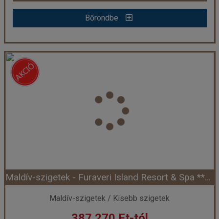
Bőröndbe
Bőröndbe
Maldív-szigetek - Malahini Kuda Bandos***** - North Male Atoll (Egyéni) *****
Ország:
Maldív-szigetek
Város:
Észak-Male Atoll
Utazás módja:
Egyénileg
Ellátás:
Reggeli
Szálláskategória:
Hotel *****
Szobatípus:
Garden szoba, 2 felnőtt
Időtartam:
7 éj
Maldív-szigetek - Furaveri Island Resort & Spa ***** - Raa Atoll (Egyéni) *****
Időpont: 2027-05-01 | 7 éj
Maldív-szigetek / Kisebb szigetek
387.270 Ft-tól