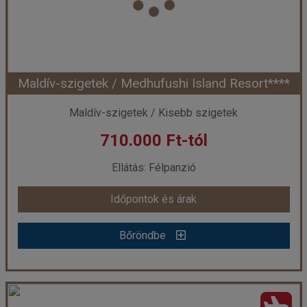
Szálláskategória:
Hotel
Szobatípus:
Deluxe villa, 2 felnőtt
Időtartam:
7 éj
Maldív-szigetek / Medhufushi Island Resort****
Időpont: 2026-09-01 | 7 éj
Maldív-szigetek / Kisebb szigetek
710.000 Ft-tól
már 688.480 Ft-tól
Ellátás: Félpanzió
Időpontok és árak
Időpontok és árak
Bőröndbe
Bőröndbe
Maldív-szigetek / Medhufushi Island Resort****