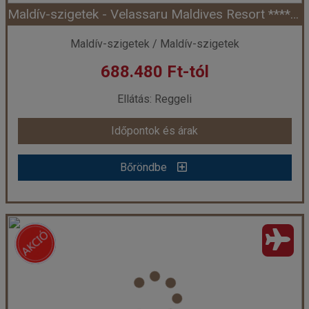
Maldív-szigetek - Velassaru Maldives Resort ***** - Déli Male Atoll (Egyéni)
Időpont: 2026-08-08 | 7 éj
Maldív-szigetek / Maldív-szigetek
688.480 Ft-tól
már 680.205 Ft-tól
Ellátás: Reggeli
Időpontok és árak
Időpontok és árak
Bőröndbe
Bőröndbe
Maldív-szigetek - Velassaru Maldives Resort ***** - Déli Male Atoll (Egyéni)
Ország:
Maldív-szigetek
Város:
Maldív szigetek
Utazás módja:
Egyénileg
Ellátás:
Reggeli