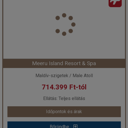
Ország:
Maldív-szigetek
Város:
Medhafushi
Utazás módja:
Repülővel
Ellátás:
Félpanzió
Szálláskategória:
Hotel ****
Szobatípus:
Kétágyas szoba
Időtartam:
7 éj
Meeru Island Resort & Spa
Időpont: 2026-09-09 | 7 éj
Maldív-szigetek / Male Atoll
714.399 Ft-tól
már 710.000 Ft-tól
Ellátás: Teljes ellátás
Időpontok és árak
Időpontok és árak
Bőröndbe
Bőröndbe