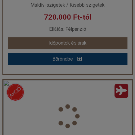
Maldív-szigetek / Kisebb szigetek
720.000 Ft-tól
már 719.000 Ft-tól
Ellátás: Félpanzió
Időpontok és árak
Időpontok és árak
Bőröndbe
Bőröndbe
Maldív-szigetek / Canareef Resort****
Ország:
Maldív-szigetek
Város:
Addu Atoll
Utazás módja:
Repülővel
Ellátás:
Félpanzió
Szálláskategória:
Hotel ****
Szobatípus:
Kétágyas szoba
Időtartam:
7 éj