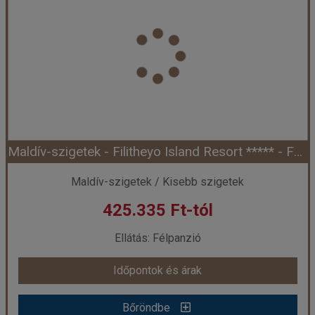
Ország:
Maldív-szigetek
Város:
Lhaviyani Atoll
Utazás módja:
Egyénileg
Ellátás:
Reggeli
Szálláskategória:
Hotel *****
Szobatípus:
Mabin beach villa, 2 felnőtt
Időtartam:
7 éj
Maldív-szigetek - Filitheyo Island Resort ***** - Faafu Atoll (Egyéni) *****
Időpont: 2026-10-01 | 7 éj
Maldív-szigetek / Kisebb szigetek
425.335 Ft-tól
már 423.018 Ft-tól
Ellátás: Félpanzió
Időpontok és árak
Időpontok és árak
Bőröndbe
Bőröndbe