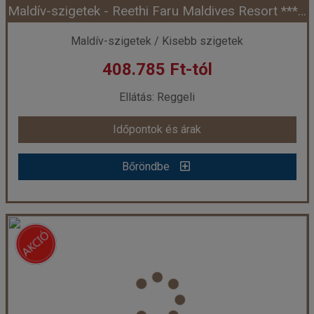
Maldív-szigetek - Reethi Faru Maldives Resort **** - Raa Atoll (Egyéni) ****+
Időpont: 2026-08-08 | 7 éj
Maldív-szigetek / Kisebb szigetek
408.785 Ft-tól
már 387.270 Ft-tól
Ellátás: Reggeli
Időpontok és árak
Időpontok és árak
Bőröndbe
Bőröndbe
Maldív-szigetek - Reethi Faru Maldives Resort **** - Raa Atoll (Egyéni) ****+
Ország:
Maldív-szigetek
Város:
Raa Atoll
Utazás módja:
Egyénileg
Ellátás:
Reggeli