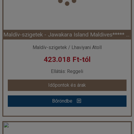
Szálláskategória:
Hotel ****+
Szobatípus:
Garden villa, 2 felnőtt
Időtartam:
7 éj
Maldív-szigetek - Jawakara Island Maldives***** - Lhaviyani Atoll (Egyéni) *****
Időpont: 2026-08-08 | 7 éj
Maldív-szigetek / Lhaviyani Atoll
423.018 Ft-tól
már 408.785 Ft-tól
Ellátás: Reggeli
Időpontok és árak
Időpontok és árak
Bőröndbe
Bőröndbe
Maldív-szigetek - Jawakara Island Maldives***** - Lhaviyani Atoll (Egyéni) *****