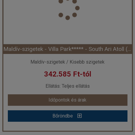
Utazás módja:
Egyénileg
Ellátás:
Reggeli
Szálláskategória:
Hotel *****
Szobatípus:
Superior szoba (SUP), 2 felnőtt
Időtartam:
7 éj
Maldív-szigetek - Villa Park***** - South Ari Atoll (Egyéni) *****
Időpont: 2026-09-01 | 7 éj
Maldív-szigetek / Kisebb szigetek
342.585 Ft-tól
már 339.937 Ft-tól
Ellátás: Teljes ellátás
Időpontok és árak
Időpontok és árak
Bőröndbe
Bőröndbe