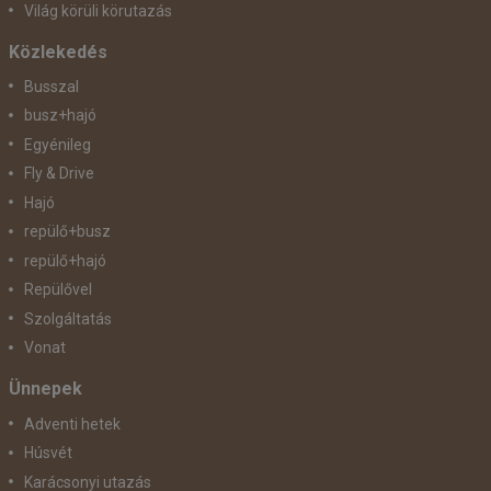
Világ körüli körutazás
Közlekedés
Busszal
busz+hajó
Egyénileg
Fly & Drive
Hajó
repülő+busz
repülő+hajó
Repülővel
Szolgáltatás
Vonat
Ünnepek
Adventi hetek
Húsvét
Karácsonyi utazás