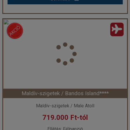
Meeru Island Resort & Spa
Ország:
Maldív-szigetek
Város:
Észak-Male Atoll
Utazás módja:
Repülővel
Ellátás:
Teljes ellátás
Szálláskategória:
Hotel ****
Szobatípus:
Villa tengerparton motorcsónakkal való utazással
Időtartam:
6 éj
Maldív-szigetek / Bandos Island****
Időpont: 2026-08-30 | 6 éj
Maldív-szigetek / Male Atoll
719.000 Ft-tól
már 714.399 Ft-tól
Ellátás: Félpanzió