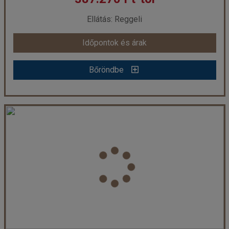
már 355.825 Ft-tól
Ellátás: Reggeli
Időpontok és árak
Időpontok és árak
Bőröndbe
Bőröndbe
Maldív-szigetek - Furaveri Island Resort & Spa ***** - Raa Atoll (Egyéni) *****
Ország:
Maldív-szigetek
Város:
Furaveri
Utazás módja:
Egyénileg
Ellátás:
Reggeli
Szálláskategória:
Hotel *****
Szobatípus:
Garden Villa, 2 felnőtt
Időtartam:
7 éj