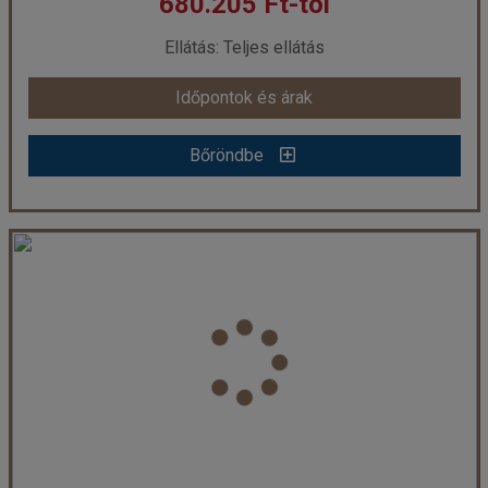
680.205 Ft-tól
már 471.675 Ft-tól
Ellátás: Teljes ellátás
Időpontok és árak
Időpontok és árak
Bőröndbe
Bőröndbe
Maldív-szigetek - Sun Siyam Olhuveli Resort ****+ -South Male Atoll (Egyéni) ****+
Ország:
Maldív-szigetek
Város:
Észak-Male Atoll
Utazás módja:
Egyénileg
Ellátás:
Teljes ellátás
Szálláskategória:
Hotel ****+
Szobatípus:
Beach Pavilon, 2 felnőtt
Időtartam:
7 éj