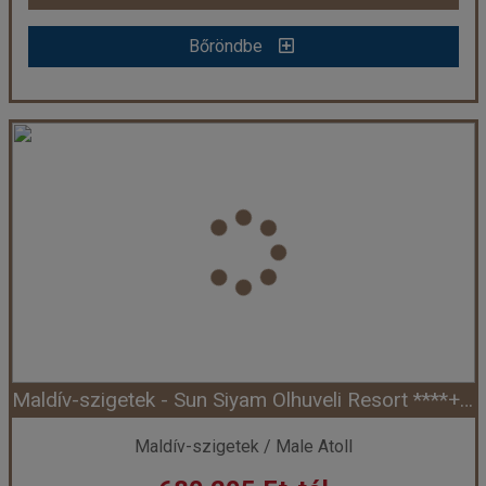
Bőröndbe
Bőröndbe
Maldív-szigetek - Villa Nautica***** - North Male Atoll (Egyéni) *****
Ország:
Maldív-szigetek
Város:
Észak-Male Atoll
Utazás módja:
Egyénileg
Ellátás:
Teljes ellátás
Szálláskategória:
Hotel *****
Szobatípus:
Beach Villa, 2 felnőtt
Időtartam:
7 éj
Maldív-szigetek - Sun Siyam Olhuveli Resort ****+ -South Male Atoll (Egyéni) ****+
Időpont: 2027-05-11 | 7 éj
Maldív-szigetek / Male Atoll