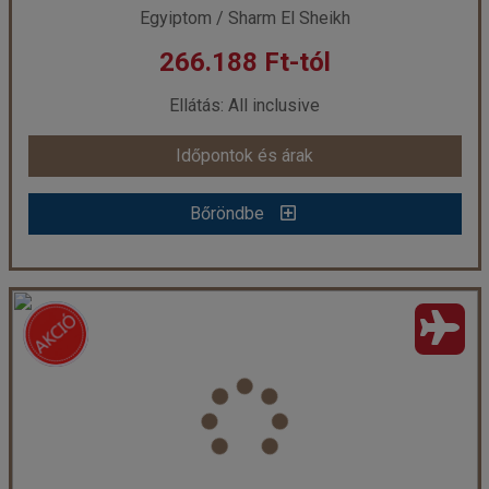
Egyiptom / Sharm El Sheikh
266.188 Ft-tól
már 260.902 Ft-tól
Ellátás: All inclusive
Időpontok és árak
Időpontok és árak
Bőröndbe
Bőröndbe
Ivy Cyrene Island Resort ****
Ország:
Egyiptom
Város:
Sharm El Sheikh
Utazás módja:
Repülővel
Ellátás:
All inclusive
Szálláskategória:
Hotel ****
Szobatípus:
standard szoba
Időtartam:
7 éj