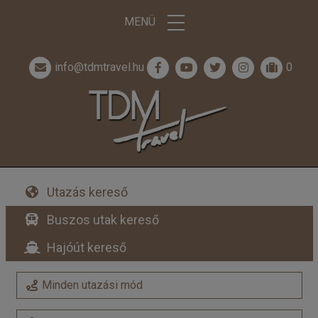
MENÜ
info@tdmtravel.hu
0
Utazás kereső
Buszos utak kereső
Hajóút kereső