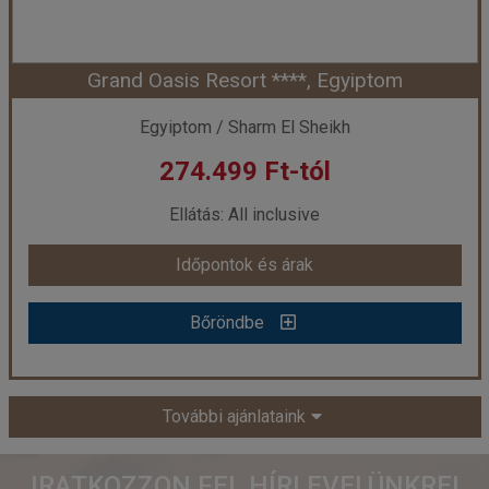
Grand Oasis Resort ****, Egyiptom
Időpont: 2026-08-25 | 7 éj
Egyiptom / Sharm El Sheikh
274.499 Ft-tól
már 266.188 Ft-tól
Ellátás: All inclusive
Időpontok és árak
Időpontok és árak
Bőröndbe
Bőröndbe
Grand Oasis Resort ****, Egyiptom
További ajánlataink
Ország:
Egyiptom
IRATKOZZON FEL HÍRLEVELÜNKRE!