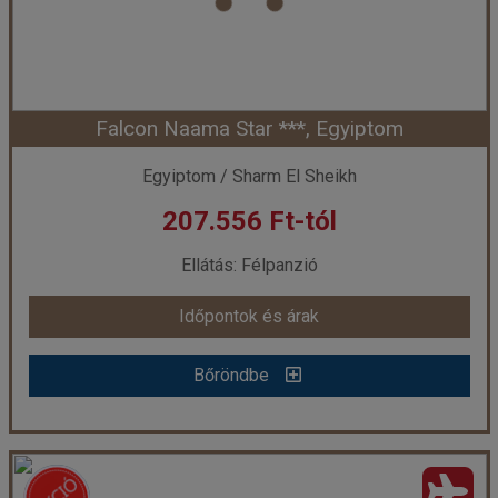
Szálláskategória:
Hotel ****
Szobatípus:
2 ágyas szoba
Időtartam:
7 éj
Falcon Naama Star ***, Egyiptom
Időpont: 2026-12-05 | 7 éj
Egyiptom / Sharm El Sheikh
207.556 Ft-tól
már 720 €-tól (271.260 Ft)
Ellátás: Félpanzió
Időpontok és árak
Időpontok és árak
Bőröndbe
Bőröndbe
Falcon Naama Star ***, Egyiptom