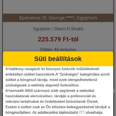
Xperience St. George ****, Egyiptom
Időpont: 2026-09-06 | 7 éj
Egyiptom / Sharm El Sheikh
225.579 Ft-tól
már 219.712 Ft-tól
Ellátás: All inclusive
Időpontok és árak
Süti beállítások
Időpontok és árak
A hatékony navigáció és bizonyos funkciók működésének
Bőröndbe
érdekében sütiket használunk.A "Szükséges" kategóriába sorolt
Bőröndbe
sütiket a böngésző tárolja, mivel ezek elengedhetetlenül
szükségesek a webhely alapvető funkcióihoz.
A harmadik féltől származó sütik segítenek a weboldal
Xperience St. George ****, Egyiptom
használatának elemzésében, tárolják a preferenciáit és
releváns tartalmakat és hirdetéseket biztosítanak Önnek.
Ezeket a sütiket csak az Ön előzetes beleegyezésével tároljuk a
Ország:
Egyiptom
böngészőjében. Az adatkezelési tájékoztatót
ITT
olvashatja