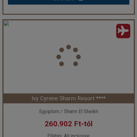
Panorama Naama Heights Aqua Park Sharm El Sheikh ****
Ország:
Egyiptom
Város:
Sharm El Sheikh
Utazás módja:
Repülővel
Ellátás:
All inclusive
Szálláskategória:
Hotel ****
Szobatípus:
kerti szoba
Időtartam:
7 éj
Ivy Cyrene Sharm Resort ****
Időpont: 2026-10-06 | 7 éj
Egyiptom / Sharm El Sheikh
260.902 Ft-tól
már 251.108 Ft-tól
Ellátás: All inclusive