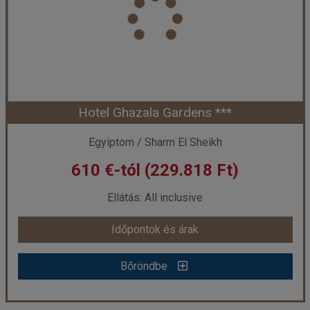
Utazás módja:
Repülővel
Ellátás:
All inclusive
Szálláskategória:
Hotel ***
Szobatípus:
2 ágyas szoba
Időtartam:
7 éj
Hotel Ghazala Gardens ***
Időpont: 2026-12-05 | 7 éj
Egyiptom / Sharm El Sheikh
610 €-tól (229.818 Ft)
már 590 €-tól (222.283 Ft)
Ellátás: All inclusive
Időpontok és árak
Időpontok és árak
Bőröndbe
Bőröndbe