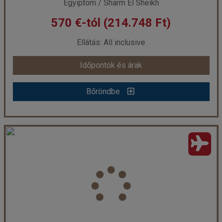
Egyiptom / Sharm El Sheikh
570 €-tól (214.748 Ft)
Ellátás: All inclusive
Időpontok és árak
Bőröndbe
Hotel Sharm Resort ****
Ország:
Egyiptom
Város:
Naama Bay
Utazás módja:
Repülővel
Ellátás:
All inclusive
Szálláskategória:
Hotel ****
Szobatípus:
2 ágyas szoba
Időtartam:
7 éj