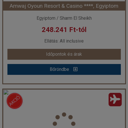
Amwaj Oyoun Resort & Casino ****, Egyiptom
Időpont: 2026-10-06 | 7 éj
Egyiptom / Sharm El Sheikh
248.241 Ft-tól
már 235.248 Ft-tól
Ellátás: All inclusive
Időpontok és árak
Időpontok és árak
Bőröndbe
Bőröndbe
Amwaj Oyoun Resort & Casino ****, Egyiptom
Ország:
Egyiptom
Város:
Sharm El Sheikh
Utazás módja:
Repülővel
Ellátás:
All inclusive