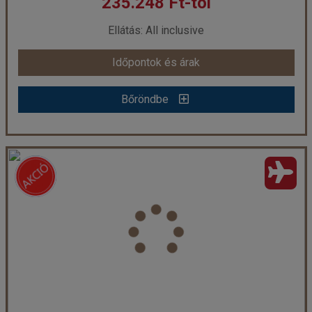
235.248 Ft-tól
már 235.248 Ft-tól
Ellátás: All inclusive
Időpontok és árak
Időpontok és árak
Bőröndbe
Bőröndbe
Old Vic Resort Sharm ****
Ország:
Egyiptom
Város:
Sharm El Sheikh
Utazás módja:
Repülővel
Ellátás:
All inclusive
Szálláskategória:
Hotel ****
Szobatípus:
standard szoba
Időtartam:
7 éj