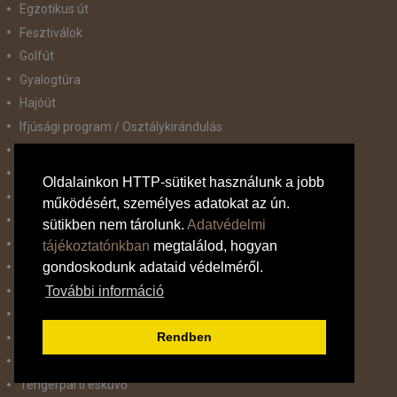
Egzotikus út
Fesztiválok
Golfút
Gyalogtúra
Hajóút
Ifjúsági program / Osztálykirándulás
Kombinált nyaralás
Koncertek / Musical
Oldalainkon HTTP-sütiket használunk a jobb
Kultúra és történelem
működésért, személyes adatokat az ún.
Körutazás
sütikben nem tárolunk.
Adatvédelmi
Körutazás+Nyaralás
tájékoztatónkban
megtalálod, hogyan
gondoskodunk adataid védelméről.
Nyaralóprogram
Síút
További információ
Sport mérkőzések
Rendben
Sportos kirándulások
Tematikus út
Tengerparti esküvő