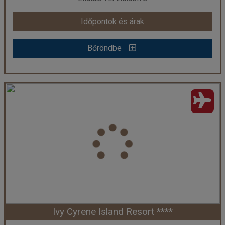
Időpontok és árak
Időpontok és árak
Bőröndbe
Bőröndbe
Ivy Cyrene Sharm Resort ****
Ország:
Egyiptom
Város:
Sharm El Sheikh
Utazás módja:
Repülővel
Ellátás:
All inclusive
Szálláskategória:
Hotel ****
Szobatípus:
standard szoba
Időtartam:
7 éj
Ivy Cyrene Island Resort ****
Időpont: 2026-08-25 | 7 éj