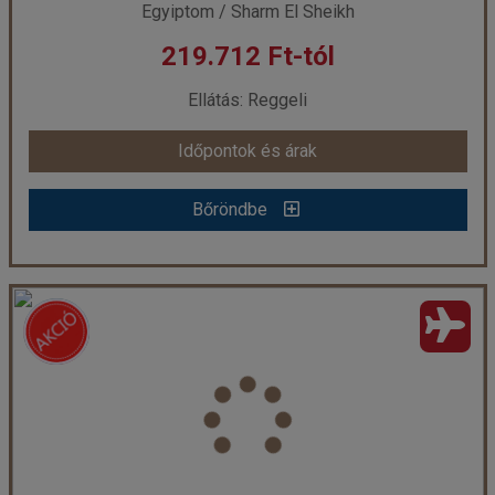
Egyiptom / Sharm El Sheikh
219.712 Ft-tól
már 219.712 Ft-tól
Ellátás: Reggeli
Időpontok és árak
Időpontok és árak
Bőröndbe
Bőröndbe
FALCON HILLS *** Sharm El Sheikh repülővel
Ország:
Egyiptom
Város:
Sharm El Sheikh
Utazás módja:
Repülővel
Ellátás:
Reggeli
Szálláskategória:
Hotel ***
Szobatípus:
standard kétágyas szoba, kertre néző
Időtartam:
7 éj