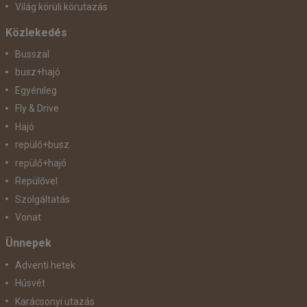
Világ körüli körutazás
Közlekedés
Busszal
busz+hajó
Egyénileg
Fly & Drive
Hajó
repülő+busz
repülő+hajó
Repülővel
Szolgáltatás
Vonat
Ünnepek
Adventi hetek
Húsvét
Karácsonyi utazás