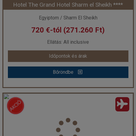
Hotel The Grand Hotel Sharm el Sheikh ****
Időpont: 2026-12-05 | 7 éj
Egyiptom / Sharm El Sheikh
720 €-tól (271.260 Ft)
már 640 €-tól (241.120 Ft)
Ellátás: All inclusive
Időpontok és árak
Időpontok és árak
Bőröndbe
Bőröndbe
Hotel The Grand Hotel Sharm el Sheikh ****
Ország:
Egyiptom
Város:
Ras um Sid
Utazás módja:
Repülővel
Ellátás:
All inclusive