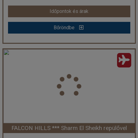
Időpontok és árak
Időpontok és árak
Bőröndbe
Bőröndbe
FALCON NAAMA STAR *** Sharm El Sheikh repülővel
Ország:
Egyiptom
Város:
Sharm El Sheikh
Utazás módja:
Repülővel
Ellátás:
Reggeli
Szálláskategória:
Hotel ***
Szobatípus:
standard kétágyas szoba, kertre néző
Időtartam:
7 éj
FALCON HILLS *** Sharm El Sheikh repülővel
Időpont: 2026-09-06 | 7 éj