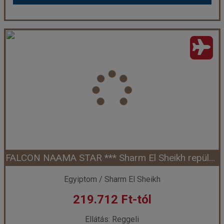
Falcon Hills ***, Egyiptom
Ország:
Egyiptom
Város:
Sharm El Sheikh
Utazás módja:
Repülővel
Ellátás:
Félpanzió
Szálláskategória:
Hotel ***
Szobatípus:
Kétágyas standard szoba
Időtartam:
7 éj
FALCON NAAMA STAR *** Sharm El Sheikh repülővel
Időpont: 2026-09-13 | 7 éj
Egyiptom / Sharm El Sheikh
219.712 Ft-tól
már 207.556 Ft-tól
Ellátás: Reggeli