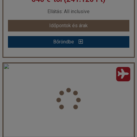
már 630 €-tól (237.353 Ft)
Ellátás: All inclusive
Időpontok és árak
Időpontok és árak
Bőröndbe
Bőröndbe
Hotel Siva Sharm ****
Ország:
Egyiptom
Város:
Shark Bay
Utazás módja:
Repülővel
Ellátás:
All inclusive
Szálláskategória:
Hotel ****
Szobatípus:
2 ágyas szoba
Időtartam:
7 éj