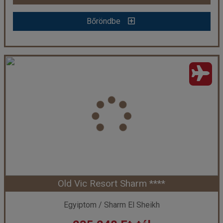
Bőröndbe
Bőröndbe
Falcon Hills Hotel ***
Ország:
Egyiptom
Város:
Sharm El Sheikh
Utazás módja:
Repülővel
Ellátás:
Félpanzió
Szálláskategória:
Hotel ***
Szobatípus:
standard szoba
Időtartam:
7 éj
Old Vic Resort Sharm ****
Időpont: 2026-10-06 | 7 éj
Egyiptom / Sharm El Sheikh