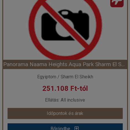
Ország:
Egyiptom
Város:
Sharm El Sheikh
Utazás módja:
Repülővel
Ellátás:
All inclusive
Szálláskategória:
Hotel *****
Szobatípus:
Kétágyas standard szoba
Időtartam:
7 éj
Panorama Naama Heights Aqua Park Sharm El Sheikh ****
Időpont: 2026-09-13 | 7 éj
Egyiptom / Sharm El Sheikh
251.108 Ft-tól
már 248.752 Ft-tól
Ellátás: All inclusive
Időpontok és árak
Időpontok és árak
Bőröndbe
Bőröndbe