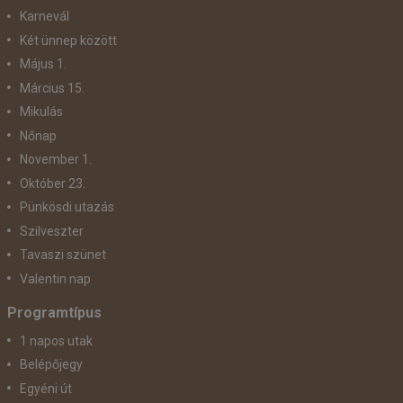
Karnevál
Két ünnep között
Május 1.
Március 15.
Mikulás
Nőnap
November 1.
Október 23.
Pünkösdi utazás
Szilveszter
Tavaszi szünet
Valentin nap
Programtípus
1 napos utak
Belépőjegy
Egyéni út