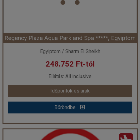
Szálláskategória:
Hotel ****
Szobatípus:
Kétágyas standard szoba
Időtartam:
7 éj
Regency Plaza Aqua Park and Spa *****, Egyiptom
Időpont: 2026-09-29 | 7 éj
Egyiptom / Sharm El Sheikh
248.752 Ft-tól
már 248.241 Ft-tól
Ellátás: All inclusive
Időpontok és árak
Időpontok és árak
Bőröndbe
Bőröndbe
Regency Plaza Aqua Park and Spa *****, Egyiptom