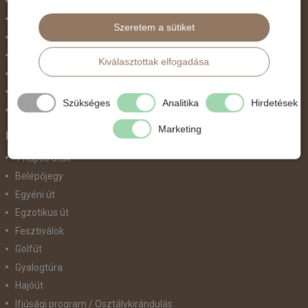
Nőnap
November 1.
Szeretem a sütiket
Október 23.
Pünkösdi utazás
Kiválasztottak elfogadása
Szilveszter
Tavaszi szünet
Szükséges
Analitika
Hirdetések
Valentin nap
Marketing
Programtípus
1 napos utak
Belépőjegy
Egyéni út
Egzotikus út
Fesztiválok
Golfút
Gyalogtúra
Hajóút
Ifjúsági program / Osztálykirándulás