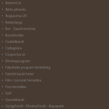
Adventi út
Aktív pihenés
Augusztus 20
Belépőjegy
Bor - Gasztronómia
Búvárkodás
Családbarát
Csillagtúra
Csoportos út
Élményprogram
Fakultatív program lehetőség
Felnőtt barát hotel
Film / sorozat tematika
Foci tematika
Golf
Gyerekbarát
Gyógyfürdő - Élményfürdő - Aquapark