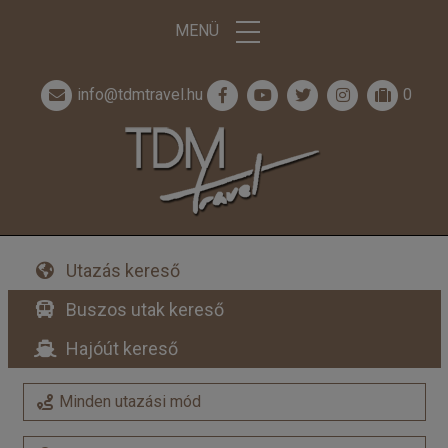
MENÜ
info@tdmtravel.hu
0
Utazás kereső
Buszos utak kereső
Hajóút kereső