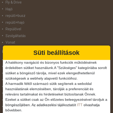
Fly & Drive
Hajó
repülő+busz
repülő+hajó
Repülővel
Szolgáltatás
Vonat
Süti beállítások
Ünnepek
Adventi hetek
A hatékony navigáció és bizonyos funkciók működésének
Húsvét
érdekében sütiket használunk.A "Szükséges" kategóriába sorolt
sütiket a böngésző tárolja, mivel ezek elengedhetetlenül
Karácsonyi utazás
szükségesek a webhely alapvető funkcióihoz.
Karnevál
A harmadik féltől származó sütik segítenek a weboldal
Két ünnep között
használatának elemzésében, tárolják a preferenciáit és
Május 1.
releváns tartalmakat és hirdetéseket biztosítanak Önnek.
Ezeket a sütiket csak az Ön előzetes beleegyezésével tároljuk a
Március 15.
böngészőjében. Az adatkezelési tájékoztatót
ITT
olvashatja
Mikulás
bővebben.