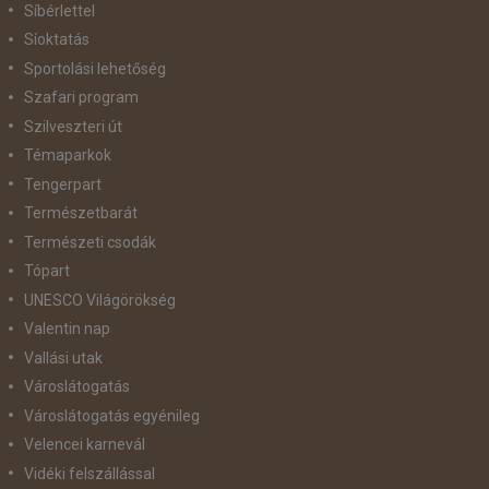
Síbérlettel
Síoktatás
Sportolási lehetőség
Szafari program
Szilveszteri út
Témaparkok
Tengerpart
Természetbarát
Természeti csodák
Tópart
UNESCO Világörökség
Valentin nap
Vallási utak
Városlátogatás
Városlátogatás egyénileg
Velencei karnevál
Vidéki felszállással