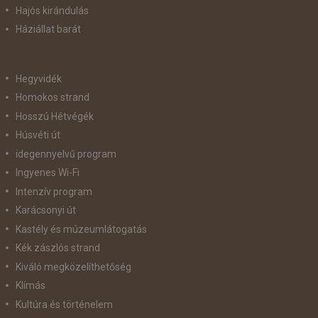
Hajós kirándulás
Háziállat barát
Hegyvidék
Homokos strand
Hosszú Hétvégék
Húsvéti út
idegennyelvű program
Ingyenes Wi-Fi
Intenzív program
Karácsonyi út
Kastély és múzeumlátogatás
Kék zászlós strand
Kiváló megközelíthetőség
Klímás
Kultúra és történelem