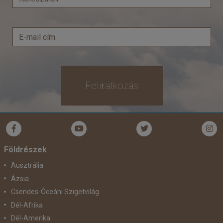
Időpont: 2026-10-02 | 14 éj
már 2.919.900 Ft-tól
Feliratkozás
Időpontok és árak
Bőröndbe
Földrészek
Ausztrália
Ázsia
Csendes-Óceáni Szigetvilág
Dél-Afrika
Dél-Amerika