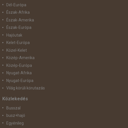
Dél-Európa
Észak-Afrika
Észak-Amerika
Észak-Európa
Hajóutak
Kelet-Európa
Közel-Kelet
Közép-Amerika
Közép-Európa
Nyugat-Afrika
Nyugat-Európa
Világ körüli körutazás
Közlekedés
Busszal
busz+hajó
Egyénileg