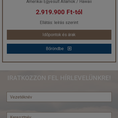
Amerikai Egyesült Államok / Hawaii
2.919.900 Ft-tól
Ellátás: leírás szerint
Időpontok és árak
Bőröndbe
Nagy Hawaii-szigetek körutazás Seattle-i látogatással - csoportos körutazás tengerparti pihenéssel
IRATKOZZON FEL HÍRLEVELÜNKRE!
Ország:
Amerikai Egyesült Államok
Város:
Hawaii
Utazás módja:
Repülővel
Ellátás:
leírás szerint
Szálláskategória:
Hotel ***+
Szobatípus:
2 ágyas szoba kedvezménnyel!
Időtartam:
14 éj