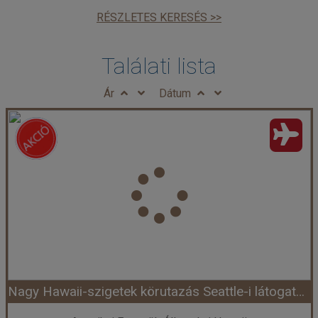
RÉSZLETES KERESÉS >>
Találati lista
Ár
Dátum
Nagy Hawaii-szigetek körutazás Seattle-i látogatással - csoportos körutazás tengerparti pihenéssel