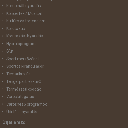
Kombinált nyaralás
Koncertek / Musical
Kultúra és történelem
Körutazás
Körutazás+Nyaralás
Nyaralóprogram
Síút
Sport mérkőzések
Sportos kirándulások
Tematikus út
Tengerparti esküvő
Természeti csodák
Városlátogatás
Városnéző programok
Üdülés - nyaralás
Útjellemző