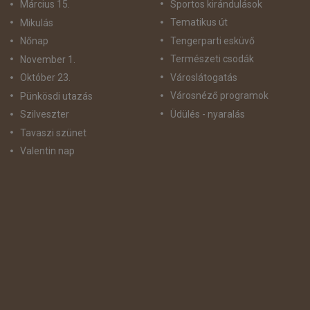
Sportos kirándulások
Március 15.
Tematikus út
Mikulás
Tengerparti esküvő
Nőnap
Természeti csodák
November 1.
Városlátogatás
Október 23.
Városnéző programok
Pünkösdi utazás
Üdülés - nyaralás
Szilveszter
Tavaszi szünet
Valentin nap