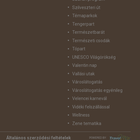
Szilveszteri út
Témaparkok
Tengerpart
Természetbarát
Természeti csodák
Tópart
UNESCO Világörökség
Valentin nap
Vallási utak
Városlátogatás
Városlátogatás egyénileg
Velencei karnevál
Vidéki felszállással
Wellness
Zene tematika
Általános szerződési feltételek
POWERED BY: