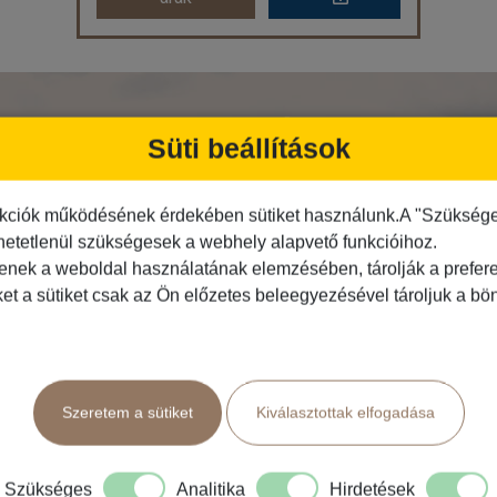
Grúzia körutazás
Ország:
Grúzia
RATKOZZON FEL HÍRLEVELÜNKR
Város:
Körutazás Grúziában
Süti beállítások
Utazás módja:
Repülővel
Ellátás:
Reggeli
Szálláskategória:
Program szerint
Szobatípus:
2 ágyas szoba
kciók működésének érdekében sütiket használunk.A "Szükséges"
Időtartam:
5 éj
hetetlenül szükségesek a webhely alapvető funkcióihoz.
tenek a weboldal használatának elemzésében, tárolják a preferen
Időpont: 2027-04-22 | 5 éj
ket a sütiket csak az Ön előzetes beleegyezésével tároljuk a b
Feliratkozás
már 449.990 Ft-tól
Szeretem a sütiket
Kiválasztottak elfogadása
Időpontok és
Bőröndbe
Közlekedés
Programtípus
árak
Busszal
1 napos utak
Szükséges
Analitika
Hirdetések