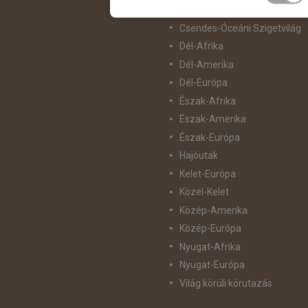
Ázsia
Csendes-Óceáni Szigetvilág
Dél-Afrika
Dél-Amerika
Dél-Európa
Észak-Afrika
Észak-Amerika
Észak-Európa
Hajóutak
Kelet-Európa
Közel-Kelet
Közép-Amerika
Közép-Európa
Nyugat-Afrika
Nyugat-Európa
Világ körüli körutazás