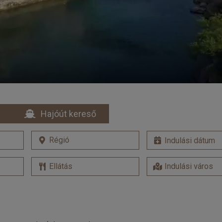
Hajóút kereső