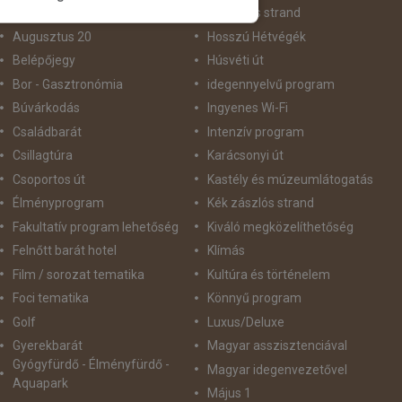
Aktív pihenés
Homokos strand
Augusztus 20
Hosszú Hétvégék
Belépőjegy
Húsvéti út
Bor - Gasztronómia
idegennyelvű program
Búvárkodás
Ingyenes Wi-Fi
Családbarát
Intenzív program
Csillagtúra
Karácsonyi út
Csoportos út
Kastély és múzeumlátogatás
Élményprogram
Kék zászlós strand
Fakultatív program lehetőség
Kiváló megközelíthetőség
Felnőtt barát hotel
Klímás
Film / sorozat tematika
Kultúra és történelem
Foci tematika
Könnyű program
Golf
Luxus/Deluxe
Gyerekbarát
Magyar asszisztenciával
Gyógyfürdő - Élményfürdő -
Magyar idegenvezetővel
Aquapark
Május 1