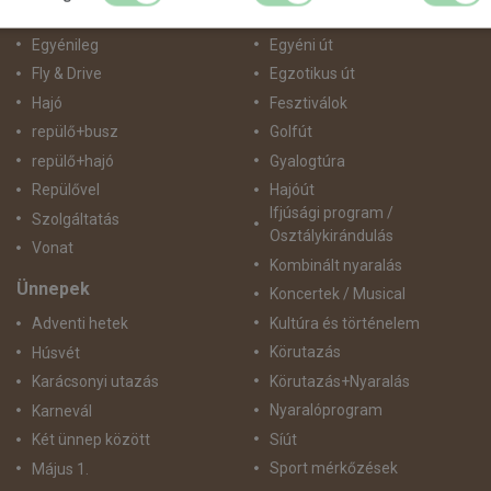
busz+hajó
Belépőjegy
Egyénileg
Egyéni út
Fly & Drive
Egzotikus út
Hajó
Fesztiválok
repülő+busz
Golfút
repülő+hajó
Gyalogtúra
Repülővel
Hajóút
Ifjúsági program /
Szolgáltatás
Osztálykirándulás
Vonat
Kombinált nyaralás
Ünnepek
Koncertek / Musical
Kultúra és történelem
Adventi hetek
Körutazás
Húsvét
Körutazás+Nyaralás
Karácsonyi utazás
Nyaralóprogram
Karnevál
Síút
Két ünnep között
Sport mérkőzések
Május 1.