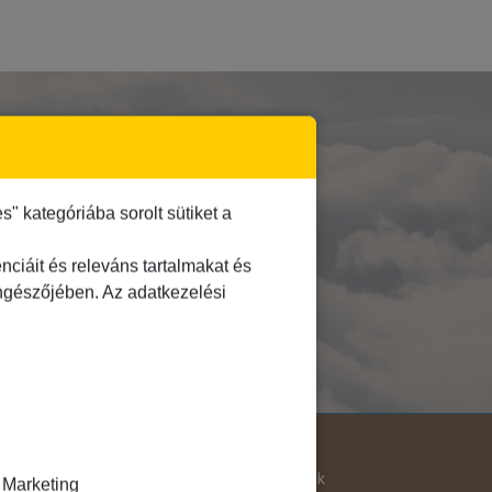
E!
 kategóriába sorolt sütiket a
ciáit és releváns tartalmakat és
öngészőjében. Az adatkezelési
Útjellemző
Adventi út
Hegyvidék
Marketing