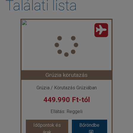
Találati lista
Grúzia körutazás
Grúzia / Körutazás Grúziában
449.990 Ft-tól
Ellátás: Reggeli
Időpontok és
Bőröndbe
árak