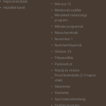
Hajós kirándulás
Március 15
Háziállat barát
Medencés szállás
Mérsékelt nehézségű
program
Mikulás programok
Nászutasoknak
November 1
Nyelvtanfolyamok
Október 23
Pályaszállás
Pünkösdi út
Repülj és vezess
Rövid kirándulás (2-3 napos
utak)
Síbérlettel
Síoktatás
Sportolási lehetőség
Szafari program