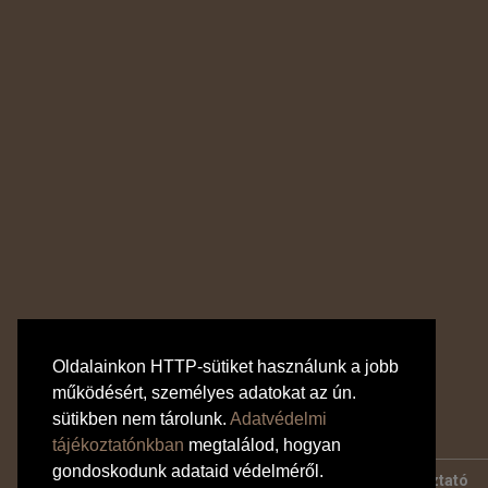
Oldalainkon HTTP-sütiket használunk a jobb
működésért, személyes adatokat az ún.
sütikben nem tárolunk.
Adatvédelmi
tájékoztatónkban
megtalálod, hogyan
gondoskodunk adataid védelméről.
Bankkártyás fizetés tájékoztató
Adatvédelmi tájékoztató