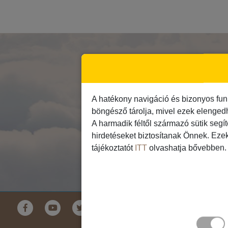
I
A hatékony navigáció és bizonyos fun
böngésző tárolja, mivel ezek elenged
A harmadik féltől származó sütik segí
hirdetéseket biztosítanak Önnek. Eze
tájékoztatót
ITT
olvashatja bővebben.
Földrészek
Ausztrália