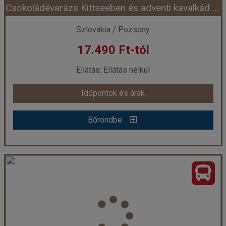
Csokoládévarázs Kittseeben és adventi kavalkád Pozsonyban
Időpont: 2026-09-26 | 1 nap
Szlovákia / Pozsony
17.490 Ft-tól
már 17.490 Ft-tól
Ellátás: Ellátás nélkül
Időpontok és árak
Időpontok és árak
Bőröndbe
Bőröndbe
Csokoládévarázs Kittseeben és adventi kavalkád Pozsonyban
Ország:
Szlovákia
Város:
Pozsony
Utazás módja:
Busszal
Ellátás:
Ellátás nélkül