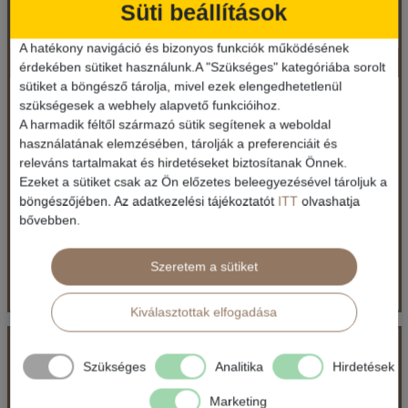
Süti beállítások
A hatékony navigáció és bizonyos funkciók működésének
Advent Grazban és látogatás a Zotter csokigyárba
Időpont: 2026-12-05 | 1 nap
érdekében sütiket használunk.A "Szükséges" kategóriába sorolt
sütiket a böngésző tárolja, mivel ezek elengedhetetlenül
Ausztria / Steiermark
szükségesek a webhely alapvető funkcióihoz.
A harmadik féltől származó sütik segítenek a weboldal
18.490 Ft-tól
használatának elemzésében, tárolják a preferenciáit és
már 16.990 Ft-tól
releváns tartalmakat és hirdetéseket biztosítanak Önnek.
Ellátás: Ellátás nélkül
Ezeket a sütiket csak az Ön előzetes beleegyezésével tároljuk a
Időpontok és árak
böngészőjében. Az adatkezelési tájékoztatót
ITT
olvashatja
Időpontok és árak
bővebben.
Bőröndbe
Bőröndbe
Szeretem a sütiket
Kiválasztottak elfogadása
Advent Grazban és látogatás a Zotter csokigyárba
Szükséges
Analitika
Hirdetések
Ország:
Ausztria
Marketing