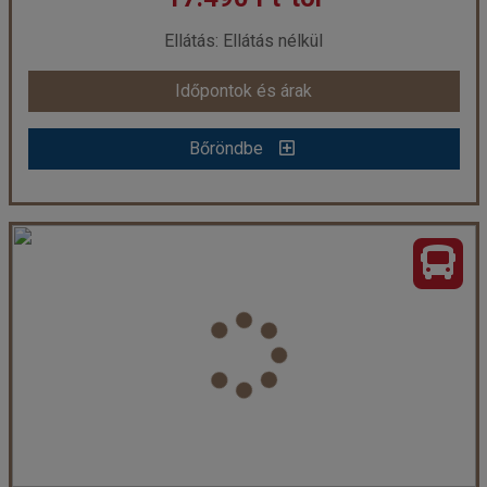
már 18.490 Ft-tól
Ellátás: Ellátás nélkül
Időpontok és árak
Időpontok és árak
Bőröndbe
Bőröndbe
A Myrafälle-vízesés varázsa és a Laxenburgi Kastély pompája
Ország:
Ausztria
Város:
Laxenburg
Utazás módja:
Busszal
Ellátás:
Ellátás nélkül
Szálláskategória:
Egyéb
Szobatípus:
Részvételi alapár
Időtartam:
1 nap