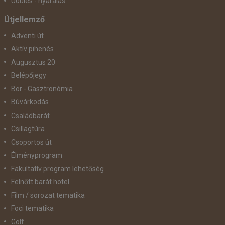
Üdülés - nyaralás
Útjellemző
Adventi út
Aktív pihenés
Augusztus 20
Belépőjegy
Bor - Gasztronómia
Búvárkodás
Családbarát
Csillagtúra
Csoportos út
Élményprogram
Fakultatív program lehetőség
Felnőtt barát hotel
Film / sorozat tematika
Foci tematika
Golf