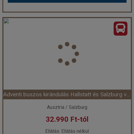
Advent Bécsben: Szabadprogram rövid városnézéssel
Ország:
Ausztria
Város:
Bécs
Utazás módja:
Busszal
Ellátás:
Ellátás nélkül
Szálláskategória:
Egyéb
Szobatípus:
Részvételi alapár
Időtartam:
1 nap
Adventi buszos kirándulás Hallstatt és Salzburg városába
Időpont: 2026-11-28 | 1 nap
Ausztria / Salzburg
32.990 Ft-tól
már 16.990 Ft-tól
Ellátás: Ellátás nélkül