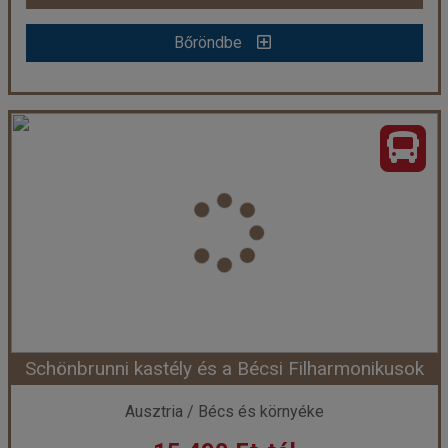
Bőröndbe
Bőröndbe
Advent a Klosterneuburgi Apátságban orgonakoncerttel
Ország:
Ausztria
Város:
Klosterneuburg
Utazás módja:
Busszal
Ellátás:
Ellátás nélkül
Szálláskategória:
Egyéb
Szobatípus:
Részvételi alapár
Időtartam:
1 nap
Schönbrunni kastély és a Bécsi Filharmonikusok
Időpont: 2026-12-13 | 1 nap
Ausztria / Bécs és környéke