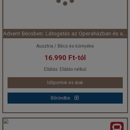
Szálláskategória:
Egyéb
Szobatípus:
Részvételi alapár
Időtartam:
1 nap
Advent Bécsben: Látogatás az Operaházban és a Hofburgban
Időpont: 2026-11-21 | 1 nap
Ausztria / Bécs és környéke
16.990 Ft-tól
már 17.490 Ft-tól
Ellátás: Ellátás nélkül
Időpontok és árak
Időpontok és árak
Bőröndbe
Bőröndbe
Advent Bécsben: Látogatás az Operaházban és a Hofburgban