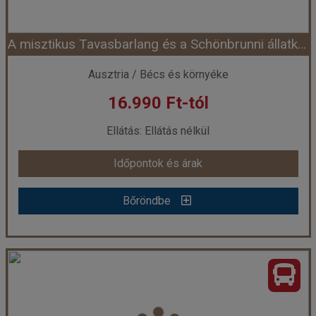
A misztikus Tavasbarlang és a Schönbrunni állatkert
Időpont: 2026-08-22 | 1 éj
Ausztria / Bécs és környéke
16.990 Ft-tól
már 30.990 Ft-tól
Ellátás: Ellátás nélkül
Időpontok és árak
Időpontok és árak
Bőröndbe
Bőröndbe
A misztikus Tavasbarlang és a Schönbrunni állatkert
Ország:
Ausztria
Város:
Bécs