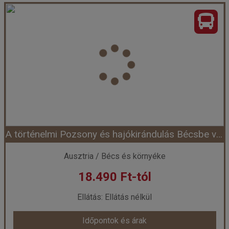
Egynapos kirándulás a Medve-szurdokba
Ország:
Ausztria
Város:
Mixnitz
Utazás módja:
Busszal
Ellátás:
Ellátás nélkül
Szálláskategória:
Egyéb
Szobatípus:
Részvételi alapár
Időtartam:
1 nap
A történelmi Pozsony és hajókirándulás Bécsbe városnézéssel
Időpont: 2026-08-29 | 1 nap
Ausztria / Bécs és környéke
18.490 Ft-tól
már 18.490 Ft-tól
Ellátás: Ellátás nélkül
Időpontok és árak
Időpontok és árak