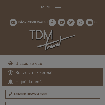
MENÜ
info@tdmtravel.hu
0
Utazás kereső
Buszos utak kereső
Hajóút kereső