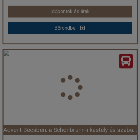
Időpontok és árak
Időpontok és árak
Bőröndbe
Bőröndbe
Adventi buszos kirándulás Hallstatt és Salzburg városába
Ország:
Ausztria
Város:
Salzburg
Utazás módja:
Busszal
Ellátás:
Ellátás nélkül
Szálláskategória:
Egyéb
Szobatípus:
Részvételi alapár
Időtartam:
1 éj
Advent Bécsben: a Schönbrunn-i kastély és szabadprogram rövid városnézéssel
Időpont: 2026-11-28 | 1 éj