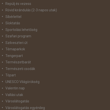
Repülj és vezess
Rövid kirándulás (2-3 napos utak)
Síbérlettel
Síoktatás
Sportolási lehetőség
Szafari program
Szilveszteri út
Témaparkok
Tengerpart
Természetbarát
Természeti csodák
Tópart
UNESCO Világörökség
Valentin nap
Vallási utak
Városlátogatás
Városlátogatás egyénileg