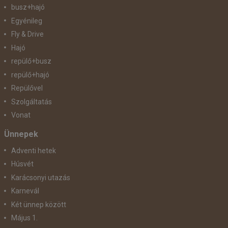
busz+hajó
Egyénileg
Fly & Drive
Hajó
repülő+busz
repülő+hajó
Repülővel
Szolgáltatás
Vonat
Ünnepek
Adventi hetek
Húsvét
Karácsonyi utazás
Karnevál
Két ünnep között
Május 1.