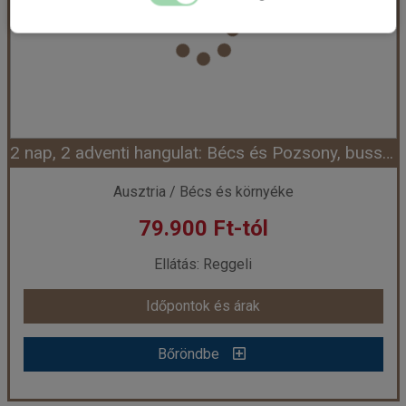
Város:
Graz
Utazás módja:
Busszal
Ellátás:
Ellátás nélkül
Szálláskategória:
Egyéb
Szobatípus:
Részvételi alapár
Időtartam:
1 nap
2 nap, 2 adventi hangulat: Bécs és Pozsony, busszal
Időpont: 2026-12-05 | 1 nap
Ausztria / Bécs és környéke
79.900 Ft-tól
már 18.490 Ft-tól
Ellátás: Reggeli
Időpontok és árak
Időpontok és árak
Bőröndbe
Bőröndbe