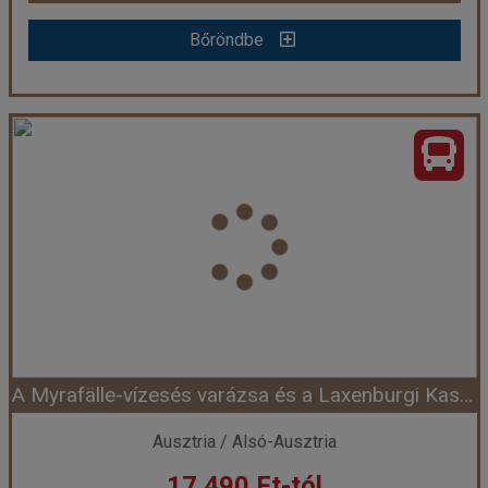
Bőröndbe
Bőröndbe
A történelmi Pozsony és hajókirándulás Bécsbe városnézéssel
Ország:
Ausztria
Város:
Bécs
Utazás módja:
Busszal
Ellátás:
Ellátás nélkül
Szálláskategória:
Egyéb
Szobatípus:
Részvételi alapár
Időtartam:
1 nap
A Myrafälle-vízesés varázsa és a Laxenburgi Kastély pompája
Időpont: 2026-09-19 | 1 nap
Ausztria / Alsó-Ausztria
17.490 Ft-tól