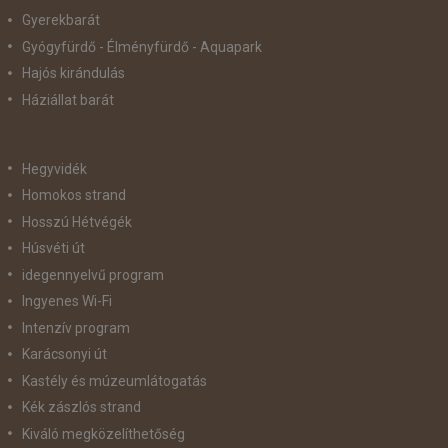
Gyerekbarát
Gyógyfürdő - Élményfürdő - Aquapark
Hajós kirándulás
Háziállat barát
Hegyvidék
Homokos strand
Hosszú Hétvégék
Húsvéti út
idegennyelvű program
Ingyenes Wi-Fi
Intenzív program
Karácsonyi út
Kastély és múzeumlátogatás
Kék zászlós strand
Kiváló megközelíthetőség