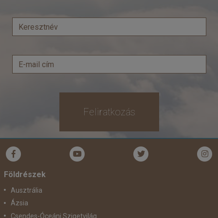
Szálláskategória:
Egyéb
Szobatípus:
Részvételi alapár
Időtartam:
1 nap
Időpont: 2027-06-12 | 1 nap
már 17.490 Ft-tól
Feliratkozás
Időpontok és árak
Bőröndbe
Földrészek
Ausztrália
Ázsia
Csendes-Óceáni Szigetvilág