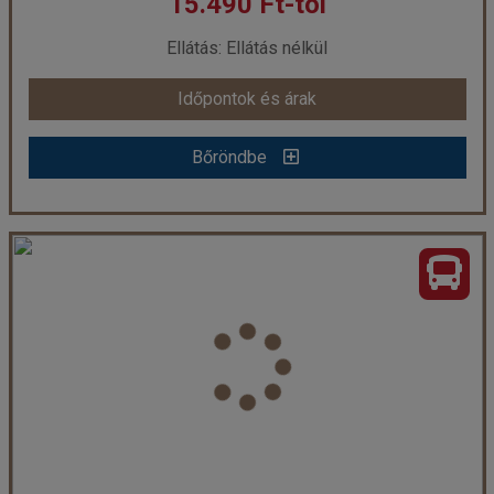
15.490 Ft-tól
már 18.490 Ft-tól
Ellátás: Ellátás nélkül
Időpontok és árak
Időpontok és árak
Bőröndbe
Bőröndbe
Schönbrunni kastély és a Bécsi Filharmonikusok
Ország:
Ausztria
Város:
Bécs
Utazás módja:
Busszal
Ellátás:
Ellátás nélkül
Szálláskategória:
Egyéb
Szobatípus:
Részvételi alapár
Időtartam:
1 nap