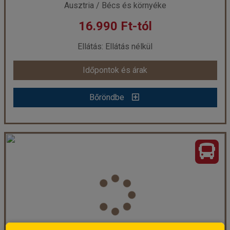
Ausztria / Bécs és környéke
16.990 Ft-tól
már 32.990 Ft-tól
Ellátás: Ellátás nélkül
Időpontok és árak
Időpontok és árak
Bőröndbe
Bőröndbe
Advent Bécsben: a Schönbrunn-i kastély és szabadprogram rövid városnézéssel
Ország:
Ausztria
Város:
Bécs
Utazás módja:
Busszal
Ellátás:
Ellátás nélkül
Szálláskategória:
Egyéb
Szobatípus:
Részvételi alapár
Időtartam:
1 nap