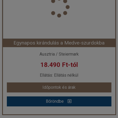
Utazás módja:
Busszal
Ellátás:
Ellátás nélkül
Szálláskategória:
Egyéb
Szobatípus:
Részvételi alapár
Időtartam:
1 nap
Egynapos kirándulás a Medve-szurdokba
Időpont: 2026-08-29 | 1 nap
Ausztria / Steiermark
18.490 Ft-tól
már 16.990 Ft-tól
Ellátás: Ellátás nélkül
Időpontok és árak
Időpontok és árak
Bőröndbe
Bőröndbe