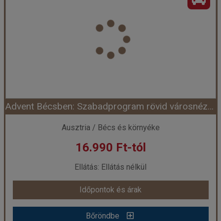
Ország:
Ausztria
Város:
Bécs
Utazás módja:
Busszal
Ellátás:
Ellátás nélkül
Szálláskategória:
Egyéb
Szobatípus:
Időtartam:
1 nap
Advent Bécsben: Szabadprogram rövid városnézéssel
Időpont: 2026-11-28 | 1 nap
Ausztria / Bécs és környéke
16.990 Ft-tól
már 16.990 Ft-tól
Ellátás: Ellátás nélkül
Időpontok és árak
Időpontok és árak
Bőröndbe
Bőröndbe