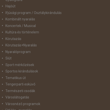
Hajóút
Ifjúsági program / Osztálykirándulás
Kombinált nyaralás
Koncertek / Musical
Kultúra és történelem
Körutazás
Körutazás+Nyaralás
Nyaralóprogram
Síút
Sport mérkőzések
Sportos kirándulások
Tematikus út
Tengerparti esküvő
Természeti csodák
Városlátogatás
Városnéző programok