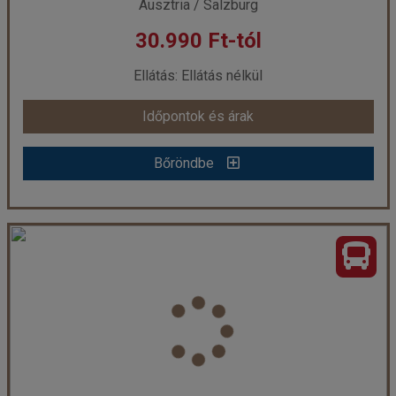
Ausztria / Salzburg
30.990 Ft-tól
Ellátás: Ellátás nélkül
Időpontok és árak
Bőröndbe
Látogatás a diktátor rezidenciáján a Sasfészekben és séta Salzburgban
Ország:
Ausztria
Város:
Salzburg
Utazás módja:
Busszal
Ellátás:
Ellátás nélkül
Szálláskategória:
Egyéb
Szobatípus:
Részvételi alapár
Időtartam:
1 éj