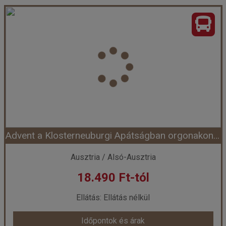
2 nap, 2 adventi hangulat: Bécs és Pozsony, busszal
Ország:
Ausztria
Város:
Bécs
Utazás módja:
Busszal
Ellátás:
Reggeli
Szálláskategória:
Hotel ****
Szobatípus:
2 ágyas pótágyazható szoba
Időtartam:
1 éj
Advent a Klosterneuburgi Apátságban orgonakoncerttel
Időpont: 2026-12-05 | 1 éj
Ausztria / Alsó-Ausztria
18.490 Ft-tól
már 79.900 Ft-tól
Ellátás: Ellátás nélkül
Időpontok és árak
Időpontok és árak