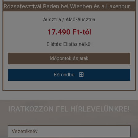
Rózsafesztivál Baden bei Wienben és a Laxenburgi Kastélypark
Időpont: 2027-06-11 | 1 nap
Ausztria / Alsó-Ausztria
17.490 Ft-tól
már 15.490 Ft-tól
Ellátás: Ellátás nélkül
Időpontok és árak
Időpontok és árak
Bőröndbe
Bőröndbe
Rózsafesztivál Baden bei Wienben és a Laxenburgi Kastélypark
IRATKOZZON FEL HÍRLEVELÜNKRE!
Ország:
Ausztria
Város:
Laxenburg
Utazás módja:
Busszal
Ellátás:
Ellátás nélkül