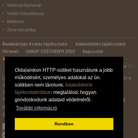
Velencei karnevál
Vidéki felszállással
Wellness
Zene tematika
Bankkártyás fizetés tájékoztató
Adatvédelmi tájékoztató
Hírlevél
GINOP SZÉCHENYI 2020
Kapcsolat
Ajánlatkérés
Általános szerződési feltételek
POWERED BY:
Oldalainkon HTTP-sütiket használunk a jobb
működésért, személyes adatokat az ún.
Utazási Iroda -
TdM Travel Tours Kft. 2600 Vác, Széchenyi u.
sütikben nem tárolunk.
Adatvédelmi
3-7.
tájékoztatónkban
megtalálod, hogyan
Tel:
+36 30 331 3359
gondoskodunk adataid védelméről.
Tel:
+36 27 319 381
,
319 382
(09:00-17:00-ig),
+36 1 408
0134 (09:00-15:00-ig)
További információ
E-mail:
info@tdmtravel.hu
(Eng.szám: U-000204)
Rendben