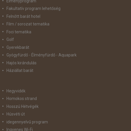
Élményprogram
Fakultatív program lehetőség
Felnőtt barát hotel
Film / sorozat tematika
Foci tematika
Golf
Gyerekbarát
Gyógyfürdő - Élményfürdő - Aquapark
Hajós kirándulás
Háziállat barát
Hegyvidék
Homokos strand
Hosszú Hétvégék
Húsvéti út
idegennyelvű program
Ingyenes Wi-Fi