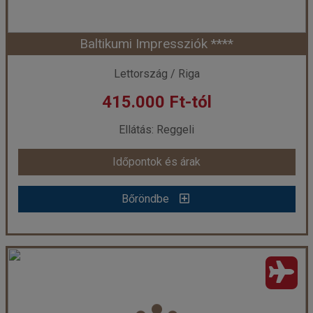
Baltikumi Impressziók ****
Időpont: 2026-09-08 | 5 éj
Lettország / Riga
415.000 Ft-tól
már 555.000 Ft-tól
Ellátás: Reggeli
Időpontok és árak
Időpontok és árak
Bőröndbe
Bőröndbe
Baltikumi Impressziók ****
Ország:
Lettország
Város:
Riga