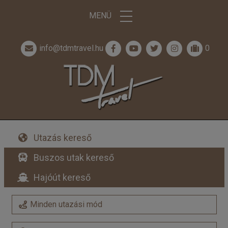
MENÜ
info@tdmtravel.hu
0
Utazás kereső
Buszos utak kereső
Hajóút kereső