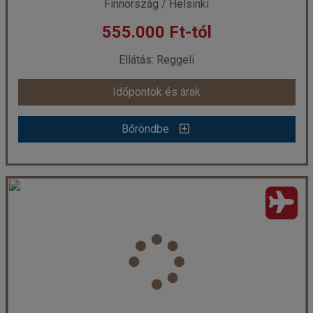
Finnország / Helsinki
555.000 Ft-tól
Ellátás: Reggeli
Időpontok és árak
Bőröndbe
A Balti-tenger kincsei ****
Ország:
Finnország
Város:
Helsinki
Utazás módja:
Repülővel
Ellátás:
Reggeli
Szálláskategória:
Hotel ****
Szobatípus:
Kétágyas (franciaágyas) szoba
Időtartam:
5 éj