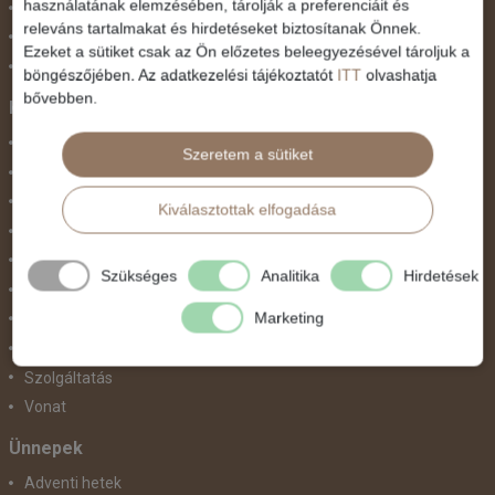
használatának elemzésében, tárolják a preferenciáit és
Nyugat-Afrika
releváns tartalmakat és hirdetéseket biztosítanak Önnek.
Nyugat-Európa
Ezeket a sütiket csak az Ön előzetes beleegyezésével tároljuk a
Világ körüli körutazás
böngészőjében. Az adatkezelési tájékoztatót
ITT
olvashatja
bővebben.
Közlekedés
Busszal
Szeretem a sütiket
busz+hajó
Egyénileg
Kiválasztottak elfogadása
Fly & Drive
Hajó
Szükséges
Analitika
Hirdetések
repülő+busz
Marketing
repülő+hajó
Repülővel
Szolgáltatás
Vonat
Ünnepek
Adventi hetek