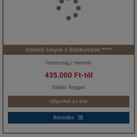
Utazás módja:
Repülővel
Ellátás:
Reggeli
Szálláskategória:
Hotel ****
Szobatípus:
Kétágyas (franciaágyas) szoba
Időtartam:
4 éj
Adventi fények a Baltikumban ****
Időpont: 2026-10-22 | 4 éj
Finnország / Helsinki
435.000 Ft-tól
már 415.000 Ft-tól
Ellátás: Reggeli
Időpontok és árak
Időpontok és árak
Bőröndbe
Bőröndbe