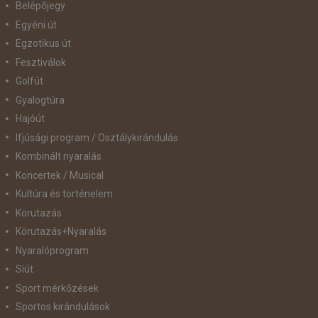
Belépőjegy
Egyéni út
Egzotikus út
Fesztiválok
Golfút
Gyalogtúra
Hajóút
Ifjúsági program / Osztálykirándulás
Kombinált nyaralás
Koncertek / Musical
Kultúra és történelem
Körutazás
Körutazás+Nyaralás
Nyaralóprogram
Síút
Sport mérkőzések
Sportos kirándulások