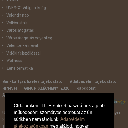
Tópart
UNESCO Világörökség
Valentin nap
Vallási utak
Városlátogatás
Városlátogatás egyénileg
Velencei karnevál
Vidéki felszállással
Wellness
Zene tematika
Bankkártyás fizetés tájékoztató
Adatvédelmi tájékoztató
Hírlevél
GINOP SZÉCHENYI 2020
Kapcsolat
Ajánlatkérés
Általános szerződési feltételek
POWERED BY:
Oldalainkon HTTP-sütiket használunk a jobb
Utazási Iroda -
TdM Travel Tours Kft. 2600 Vác, Széchenyi u.
működésért, személyes adatokat az ún.
3-7.
sütikben nem tárolunk.
Adatvédelmi
Tel:
+36 30 331 3359
tájékoztatónkban
megtalálod, hogyan