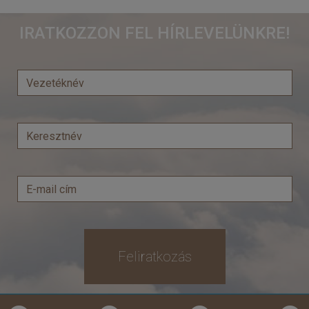
Adventi fények a Baltikumban ****
IRATKOZZON FEL HÍRLEVELÜNKRE!
Ország:
Finnország
Város:
Helsinki
Utazás módja:
Repülővel
Ellátás:
Reggeli
Szálláskategória:
Hotel ****
Szobatípus:
Kétágyas (két különálló ágyas) szoba
Időtartam:
4 éj
Időpont: 2026-12-10 | 4 éj
már 435.000 Ft-tól
Feliratkozás
Időpontok és árak