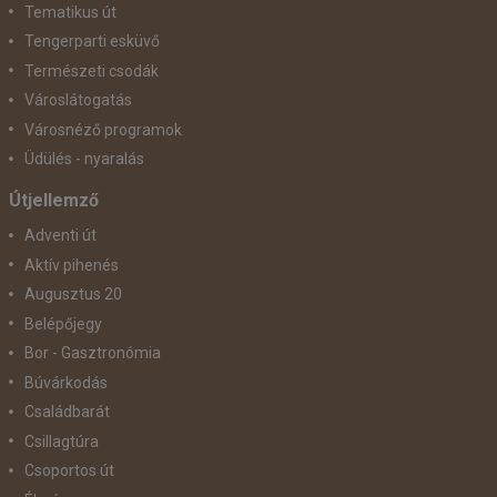
Tematikus út
Tengerparti esküvő
Természeti csodák
Városlátogatás
Városnéző programok
Üdülés - nyaralás
Útjellemző
Adventi út
Aktív pihenés
Augusztus 20
Belépőjegy
Bor - Gasztronómia
Búvárkodás
Családbarát
Csillagtúra
Csoportos út