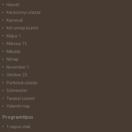
Húsvét
Karácsonyi utazás
Karnevál
Két ünnep között
Május 1.
Március 15.
Mikulás
Nőnap
November 1.
Október 23.
Pünkösdi utazás
Szilveszter
Tavaszi szünet
Valentin nap
Programtípus
1 napos utak