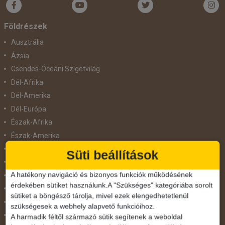
Bőröndbe
Földrészek
Ausztrália
Ázsia
Csendes-Óceáni Szigetvilág
Dél-Afrika
Dél-Amerika
Dél-Európa
Észak-Afrika
Észak-Amerika
Észak-Európa
Süti beállítások
Hajóutak
A hatékony navigáció és bizonyos funkciók működésének
Kelet-Európa
érdekében sütiket használunk.A "Szükséges" kategóriába sorolt
Közel-Kelet
sütiket a böngésző tárolja, mivel ezek elengedhetetlenül
Közép-Amerika
szükségesek a webhely alapvető funkcióihoz.
Közép-Európa
A harmadik féltől származó sütik segítenek a weboldal