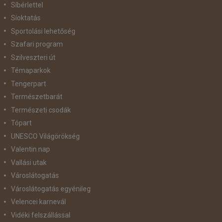
Síbérlettel
Síoktatás
Sportolási lehetőség
Szafari program
Szilveszteri út
Témaparkok
Tengerpart
Természetbarát
Természeti csodák
Tópart
UNESCO Világörökség
Valentin nap
Vallási utak
Városlátogatás
Városlátogatás egyénileg
Velencei karnevál
Vidéki felszállással