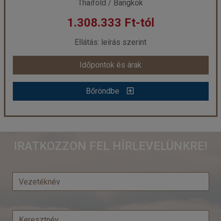
Thaiföld / Bangkok
1.308.333 Ft-tól
Ellátás: leírás szerint
Időpontok és árak
Bőröndbe
Nagy körutazás Thaiföldön, pihenéssel Phuketen
IRATKOZZON FEL HÍRLEVELÜNKRE!
Ország:
Thaiföld
Város:
Bangkok
Utazás módja:
Repülővel
Ellátás:
leírás szerint
Szálláskategória:
Hotel
Szobatípus:
Kétágyas (franciaágyas) szoba felnőtt pótággyal
Időtartam:
13 éj