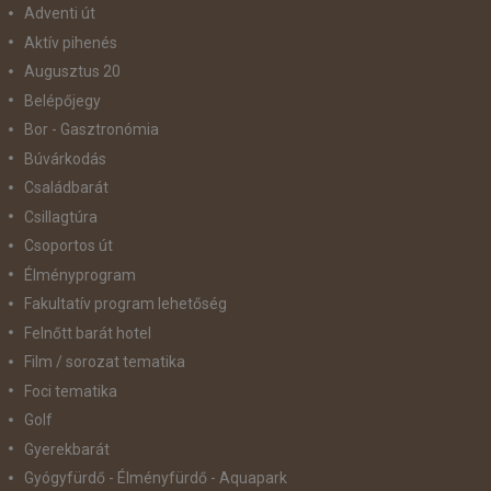
Adventi út
Aktív pihenés
Augusztus 20
Belépőjegy
Bor - Gasztronómia
Búvárkodás
Családbarát
Csillagtúra
Csoportos út
Élményprogram
Fakultatív program lehetőség
Felnőtt barát hotel
Film / sorozat tematika
Foci tematika
Golf
Gyerekbarát
Gyógyfürdő - Élményfürdő - Aquapark