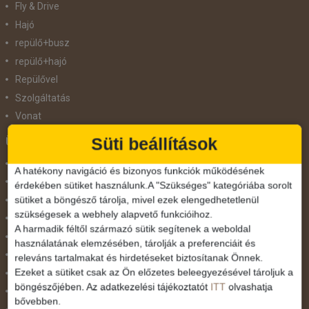
Fly & Drive
Hajó
repülő+busz
repülő+hajó
Repülővel
Szolgáltatás
Vonat
Süti beállítások
Ünnepek
Adventi hetek
A hatékony navigáció és bizonyos funkciók működésének
Húsvét
érdekében sütiket használunk.A "Szükséges" kategóriába sorolt
sütiket a böngésző tárolja, mivel ezek elengedhetetlenül
Karácsonyi utazás
szükségesek a webhely alapvető funkcióihoz.
Karnevál
A harmadik féltől származó sütik segítenek a weboldal
Két ünnep között
használatának elemzésében, tárolják a preferenciáit és
Május 1.
releváns tartalmakat és hirdetéseket biztosítanak Önnek.
Ezeket a sütiket csak az Ön előzetes beleegyezésével tároljuk a
Március 15.
böngészőjében. Az adatkezelési tájékoztatót
ITT
olvashatja
Mikulás
bővebben.