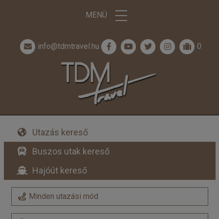
MENÜ
info@tdmtravel.hu
0
Utazás kereső
Buszos utak kereső
Hajóút kereső