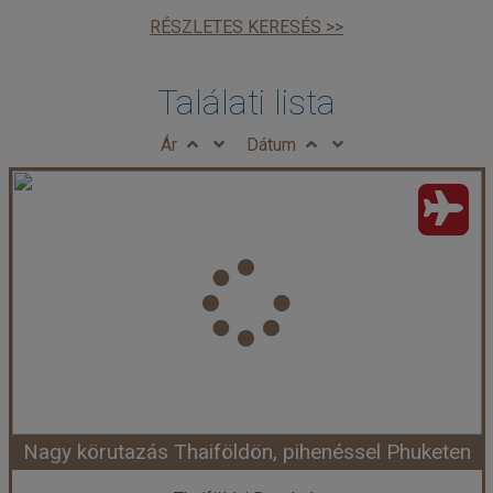
RÉSZLETES KERESÉS >>
Találati lista
Ár
Dátum
Nagy körutazás Thaiföldön, pihenéssel Phuketen