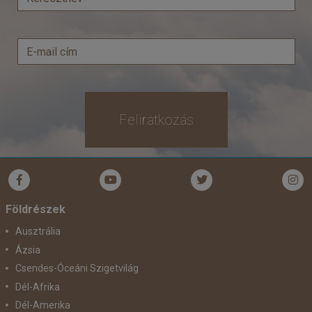
Időpont: 2026-11-17 | 13 éj
már 1.308.333 Ft-tól
Feliratkozás
Időpontok és árak
Bőröndbe
Földrészek
Ausztrália
Ázsia
Csendes-Óceáni Szigetvilág
Dél-Afrika
Dél-Amerika