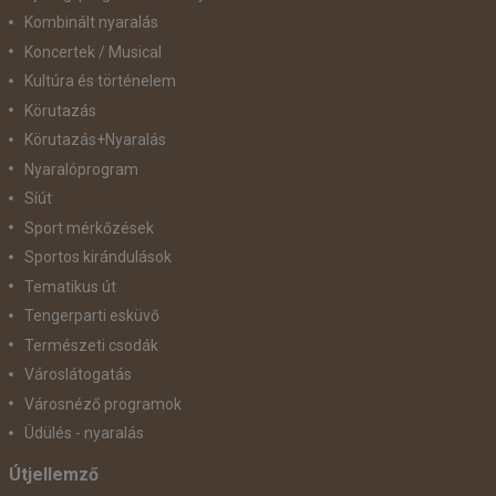
Kombinált nyaralás
Koncertek / Musical
Kultúra és történelem
Körutazás
Körutazás+Nyaralás
Nyaralóprogram
Síút
Sport mérkőzések
Sportos kirándulások
Tematikus út
Tengerparti esküvő
Természeti csodák
Városlátogatás
Városnéző programok
Üdülés - nyaralás
Útjellemző