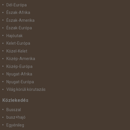
Dél-Európa
Észak-Afrika
Észak-Amerika
Észak-Európa
Hajóutak
Kelet-Európa
Közel-Kelet
Közép-Amerika
Közép-Európa
Nyugat-Afrika
Nyugat-Európa
Világ körüli körutazás
Közlekedés
Busszal
busz+hajó
Egyénileg