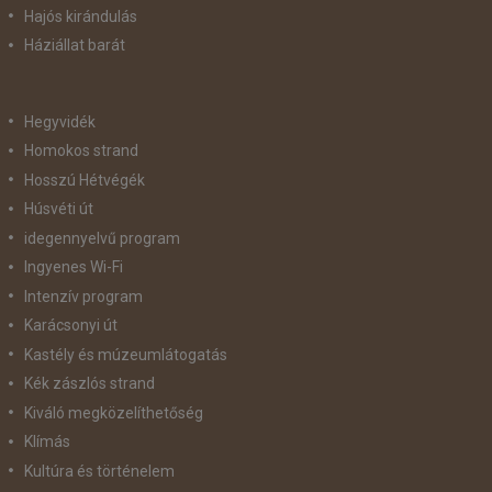
Hajós kirándulás
Háziállat barát
Hegyvidék
Homokos strand
Hosszú Hétvégék
Húsvéti út
idegennyelvű program
Ingyenes Wi-Fi
Intenzív program
Karácsonyi út
Kastély és múzeumlátogatás
Kék zászlós strand
Kiváló megközelíthetőség
Klímás
Kultúra és történelem