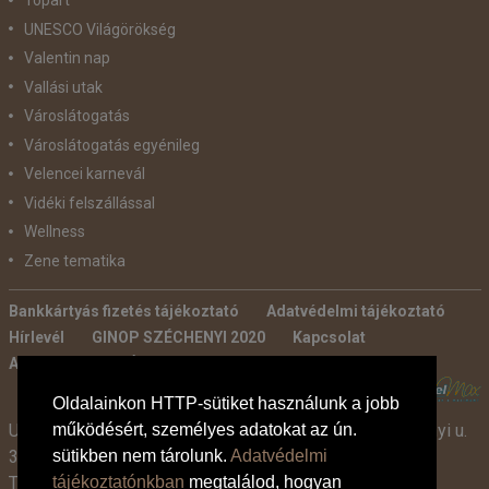
Tópart
UNESCO Világörökség
Valentin nap
Vallási utak
Városlátogatás
Városlátogatás egyénileg
Velencei karnevál
Vidéki felszállással
Wellness
Zene tematika
Bankkártyás fizetés tájékoztató
Adatvédelmi tájékoztató
Hírlevél
GINOP SZÉCHENYI 2020
Kapcsolat
Ajánlatkérés
Általános szerződési feltételek
POWERED BY:
Oldalainkon HTTP-sütiket használunk a jobb
Utazási Iroda -
TdM Travel Tours Kft. 2600 Vác, Széchenyi u.
működésért, személyes adatokat az ún.
3-7.
sütikben nem tárolunk.
Adatvédelmi
Tel:
+36 30 331 3359
tájékoztatónkban
megtalálod, hogyan