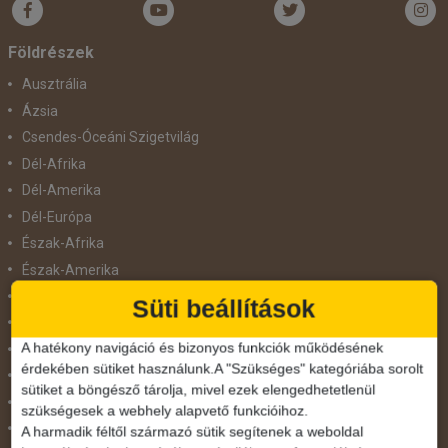
Bőröndbe
Földrészek
Ausztrália
Ázsia
Csendes-Óceáni Szigetvilág
Dél-Afrika
Dél-Amerika
Dél-Európa
Észak-Afrika
Észak-Amerika
Észak-Európa
Süti beállítások
Hajóutak
A hatékony navigáció és bizonyos funkciók működésének
Kelet-Európa
érdekében sütiket használunk.A "Szükséges" kategóriába sorolt
Közel-Kelet
sütiket a böngésző tárolja, mivel ezek elengedhetetlenül
Közép-Amerika
szükségesek a webhely alapvető funkcióihoz.
Közép-Európa
A harmadik féltől származó sütik segítenek a weboldal