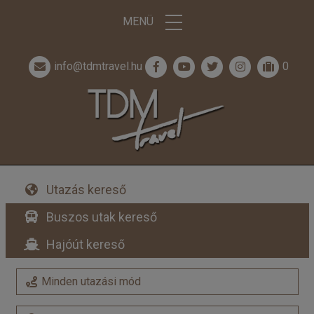
MENÜ
info@tdmtravel.hu
0
Utazás kereső
Buszos utak kereső
Hajóút kereső