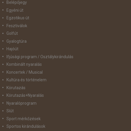
Belépőjegy
Egyéni út
Egzotikus út
Fesztiválok
Golfút
Gyalogtúra
Hajóút
Ifjúsági program / Osztálykirándulás
Kombinált nyaralás
Koncertek / Musical
Kultúra és történelem
Körutazás
Körutazás+Nyaralás
Nyaralóprogram
Síút
Sport mérkőzések
Sportos kirándulások