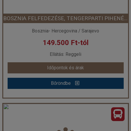
BOSZNIA FELFEDEZÉSE, TENGERPARTI PIHENÉSSEL - KÖRUTAZÁS, ÜDÜLÉS AUTÓBUSSZAL
Időpont: 2026-08-24 | 6 éj
Bosznia- Hercegovina / Sarajevo
149.500 Ft-tól
már 237.000 Ft-tól
Ellátás: Reggeli
Időpontok és árak
Időpontok és árak
Bőröndbe
Bőröndbe
BOSZNIA FELFEDEZÉSE, TENGERPARTI PIHENÉSSEL - KÖRUTAZÁS, ÜDÜLÉS AUTÓBUSSZAL
Ország:
Bosznia- Hercegovina
Város:
Sarajevo