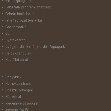
Élményprogram
Fakultatív program lehetőség
Felnőtt barát hotel
Film / sorozat tematika
Foci tematika
Golf
Gyerekbarát
Gyógyfürdő - Élményfürdő - Aquapark
Hajós kirándulás
Háziállat barát
Hegyvidék
Homokos strand
Hosszú Hétvégék
Húsvéti út
idegennyelvű program
Ingyenes Wi-Fi