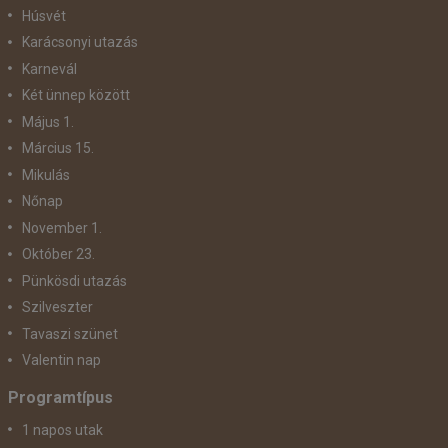
Húsvét
Karácsonyi utazás
Karnevál
Két ünnep között
Május 1.
Március 15.
Mikulás
Nőnap
November 1.
Október 23.
Pünkösdi utazás
Szilveszter
Tavaszi szünet
Valentin nap
Programtípus
1 napos utak