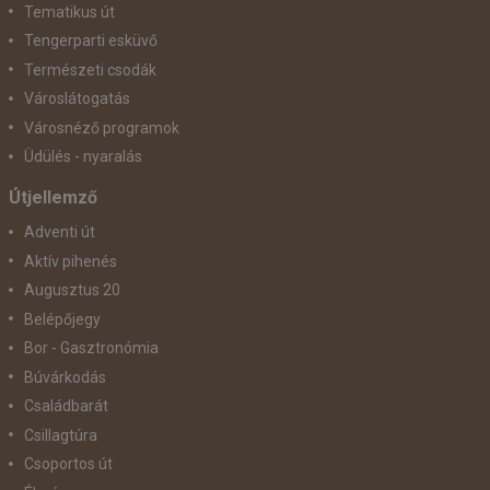
Tematikus út
Tengerparti esküvő
Természeti csodák
Városlátogatás
Városnéző programok
Üdülés - nyaralás
Útjellemző
Adventi út
Aktív pihenés
Augusztus 20
Belépőjegy
Bor - Gasztronómia
Búvárkodás
Családbarát
Csillagtúra
Csoportos út