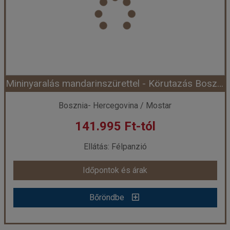
Utazás módja:
Busszal
Ellátás:
Reggeli
Szálláskategória:
Program szerint
Szobatípus:
2 ágyas szoba
Időtartam:
3 éj
Mininyaralás mandarinszürettel - Körutazás Boszniában és Horvátországban ***
Időpont: 2026-09-03 | 3 éj
Bosznia- Hercegovina / Mostar
141.995 Ft-tól
már 149.500 Ft-tól
Ellátás: Félpanzió
Időpontok és árak
Időpontok és árak
Bőröndbe
Bőröndbe