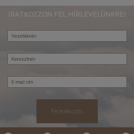
Mininyaralás mandarinszürettel - Körutazás Boszniában és Horvátországban ***
IRATKOZZON FEL HÍRLEVELÜNKRE!
Ország:
Bosznia- Hercegovina
Város:
Mostar
Utazás módja:
Busszal
Ellátás:
Félpanzió
Szálláskategória:
Hotel ***
Szobatípus:
2 ágyas szoba franciaággyal
Időtartam:
4 éj
Időpont: 2026-10-14 | 4 éj
már 141.995 Ft-tól
Feliratkozás
Időpontok és árak