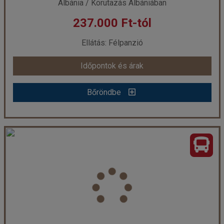
Albánia / Körutazás Albániában
237.000 Ft-tól
Ellátás: Félpanzió
Időpontok és árak
Bőröndbe
ALBÁNIA, MONTENEGRÓ, BOSZNIA-HERCEGOVINA UTAZÁS BUSSZAL
Ország:
Albánia
Város:
Körutazás Albániában
Utazás módja:
Busszal
Ellátás:
Félpanzió
Szálláskategória:
Program szerint
Szobatípus:
2 ágyas szoba
Időtartam:
6 éj