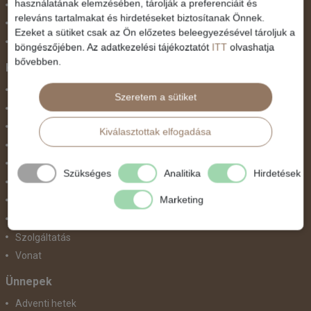
használatának elemzésében, tárolják a preferenciáit és
Nyugat-Afrika
releváns tartalmakat és hirdetéseket biztosítanak Önnek.
Nyugat-Európa
Ezeket a sütiket csak az Ön előzetes beleegyezésével tároljuk a
Világ körüli körutazás
böngészőjében. Az adatkezelési tájékoztatót
ITT
olvashatja
bővebben.
Közlekedés
Busszal
Szeretem a sütiket
busz+hajó
Egyénileg
Kiválasztottak elfogadása
Fly & Drive
Hajó
Szükséges
Analitika
Hirdetések
repülő+busz
Marketing
repülő+hajó
Repülővel
Szolgáltatás
Vonat
Ünnepek
Adventi hetek