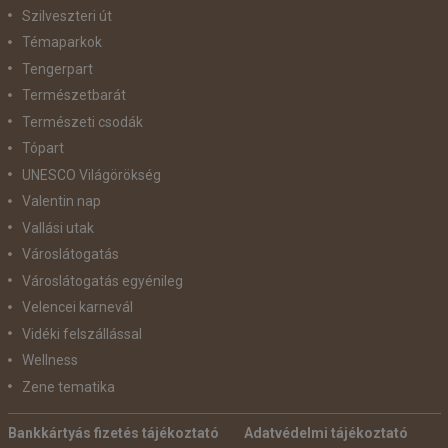
Szilveszteri út
Témaparkok
Tengerpart
Természetbarát
Természeti csodák
Tópart
UNESCO Világörökség
Valentin nap
Vallási utak
Városlátogatás
Városlátogatás egyénileg
Velencei karnevál
Vidéki felszállással
Wellness
Zene tematika
Bankkártyás fizetés tájékoztató
Adatvédelmi tájékoztató