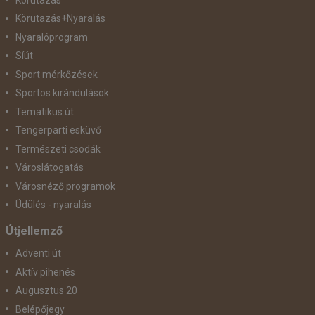
Körutazás+Nyaralás
Nyaralóprogram
Síút
Sport mérkőzések
Sportos kirándulások
Tematikus út
Tengerparti esküvő
Természeti csodák
Városlátogatás
Városnéző programok
Üdülés - nyaralás
Útjellemző
Adventi út
Aktív pihenés
Augusztus 20
Belépőjegy