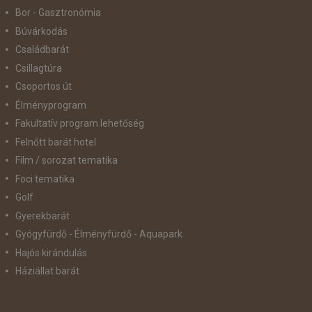
Bor - Gasztronómia
Búvárkodás
Családbarát
Csillagtúra
Csoportos út
Élményprogram
Fakultatív program lehetőség
Felnőtt barát hotel
Film / sorozat tematika
Foci tematika
Golf
Gyerekbarát
Gyógyfürdő - Élményfürdő - Aquapark
Hajós kirándulás
Háziállat barát