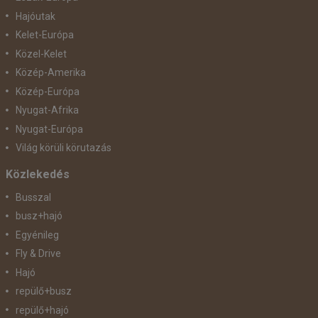
Hajóutak
Kelet-Európa
Közel-Kelet
Közép-Amerika
Közép-Európa
Nyugat-Afrika
Nyugat-Európa
Világ körüli körutazás
Közlekedés
Busszal
busz+hajó
Egyénileg
Fly & Drive
Hajó
repülő+busz
repülő+hajó