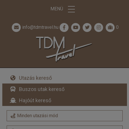
MENÜ
info@tdmtravel.hu
0
Utazás kereső
Buszos utak kereső
Hajóút kereső