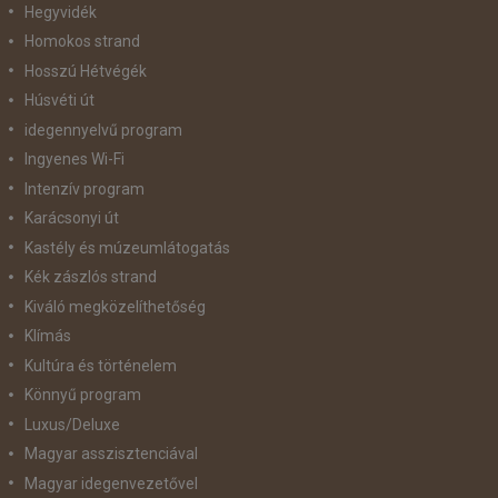
Hegyvidék
Homokos strand
Hosszú Hétvégék
Húsvéti út
idegennyelvű program
Ingyenes Wi-Fi
Intenzív program
Karácsonyi út
Kastély és múzeumlátogatás
Kék zászlós strand
Kiváló megközelíthetőség
Klímás
Kultúra és történelem
Könnyű program
Luxus/Deluxe
Magyar asszisztenciával
Magyar idegenvezetővel