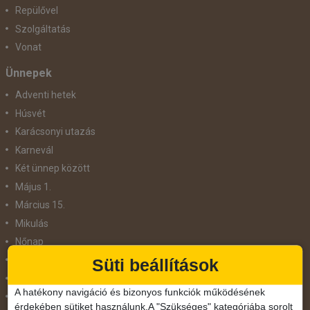
Repülővel
Szolgáltatás
Vonat
Ünnepek
Adventi hetek
Húsvét
Karácsonyi utazás
Karnevál
Két ünnep között
Május 1.
Március 15.
Mikulás
Nőnap
November 1.
Süti beállítások
Október 23.
A hatékony navigáció és bizonyos funkciók működésének
Pünkösdi utazás
érdekében sütiket használunk.A "Szükséges" kategóriába sorolt