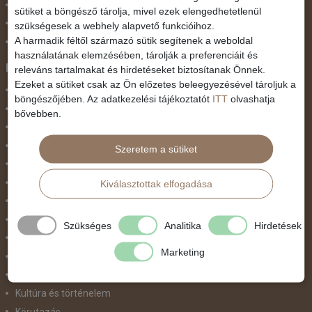
Szilveszter
sütiket a böngésző tárolja, mivel ezek elengedhetetlenül
Tavaszi szünet
szükségesek a webhely alapvető funkcióihoz.
A harmadik féltől származó sütik segítenek a weboldal
Valentin nap
használatának elemzésében, tárolják a preferenciáit és
Programtípus
releváns tartalmakat és hirdetéseket biztosítanak Önnek.
Ezeket a sütiket csak az Ön előzetes beleegyezésével tároljuk a
1 napos utak
böngészőjében. Az adatkezelési tájékoztatót
ITT
olvashatja
Belépőjegy
bővebben.
Egyéni út
Egzotikus út
Szeretem a sütiket
Fesztiválok
Golfút
Kiválasztottak elfogadása
Gyalogtúra
Hajóút
Szükséges
Analitika
Hirdetések
Ifjúsági program / Osztálykirándulás
Marketing
Kombinált nyaralás
Koncertek / Musical
Kultúra és történelem
Körutazás