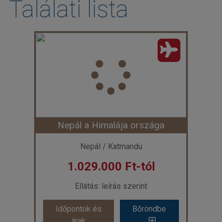
Találati lista
Nepál a Himalája országa
Nepál / Katmandu
1.029.000 Ft-tól
Ellátás: leírás szerint
Időpontok és
Bőröndbe
árak