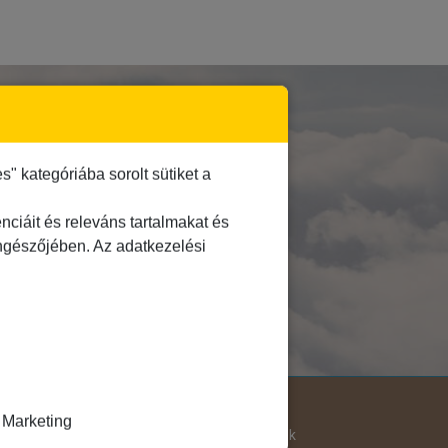
E!
 kategóriába sorolt sütiket a
ciáit és releváns tartalmakat és
öngészőjében. Az adatkezelési
Útjellemző
Marketing
Adventi út
Hegyvidék