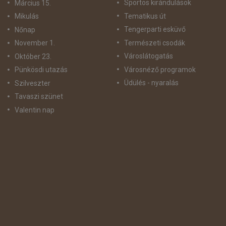
Sportos kirándulások
Március 15.
Tematikus út
Mikulás
Tengerparti esküvő
Nőnap
Természeti csodák
November 1.
Városlátogatás
Október 23.
Városnéző programok
Pünkösdi utazás
Üdülés - nyaralás
Szilveszter
Tavaszi szünet
Valentin nap