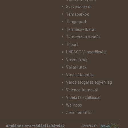
Szilveszteri út
Témaparkok
Tengerpart
Természetbarát
Természeti csodák
Tópart
UNESCO Világörökség
Valentin nap
Vallási utak
Városlátogatás
Városlátogatás egyénileg
Velencei karnevál
Vidéki felszállással
Wellness
Zene tematika
Általános szerződési feltételek
POWERED BY: