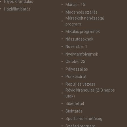
Hajós kirándulás
Március 15
Háziállat barát
Medencés szállás
Mérsékelt nehézségű
program
Mikulás programok
Nászutasoknak
November 1
Nyelvtanfolyamok
Október 23
Pályaszállás
Pünkösdi út
Repülj és vezess
Rövid kirándulás (2-3 napos
utak)
Síbérlettel
Síoktatás
Sportolási lehetőség
Szafari program