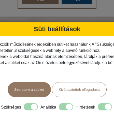
Nepál a Himalája országa
Ország:
Nepál
Süti beállítások
RATKOZZON FEL HÍRLEVELÜNKR
Város:
Katmandu
Utazás módja:
Repülővel
Ellátás:
leírás szerint
Szálláskategória:
Hotel
kciók működésének érdekében sütiket használunk.A "Szükséges"
Szobatípus:
Kétágyas (franciaágyas) szoba felnőtt pótággyal
hetetlenül szükségesek a webhely alapvető funkcióihoz.
Időtartam:
10 éj
tenek a weboldal használatának elemzésében, tárolják a preferen
ket a sütiket csak az Ön előzetes beleegyezésével tároljuk a b
Időpont: 2026-11-09 | 10 éj
Feliratkozás
már 1.029.000 Ft-tól
Szeretem a sütiket
Kiválasztottak elfogadása
Időpontok és
Bőröndbe
Közlekedés
Programtípus
árak
Szükséges
Analitika
Hirdetések
Busszal
1 napos utak