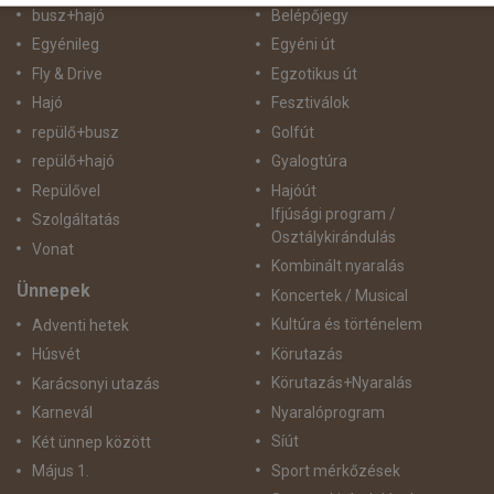
busz+hajó
Belépőjegy
Egyénileg
Egyéni út
Fly & Drive
Egzotikus út
Hajó
Fesztiválok
repülő+busz
Golfút
repülő+hajó
Gyalogtúra
Repülővel
Hajóút
Ifjúsági program /
Szolgáltatás
Osztálykirándulás
Vonat
Kombinált nyaralás
Ünnepek
Koncertek / Musical
Kultúra és történelem
Adventi hetek
Körutazás
Húsvét
Körutazás+Nyaralás
Karácsonyi utazás
Nyaralóprogram
Karnevál
Síút
Két ünnep között
Sport mérkőzések
Május 1.