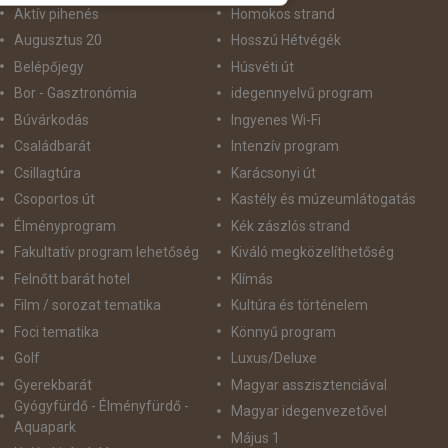
Aktív pihenés
Homokos strand
Augusztus 20
Hosszú Hétvégék
Belépőjegy
Húsvéti út
Bor - Gasztronómia
idegennyelvű program
Búvárkodás
Ingyenes Wi-Fi
Családbarát
Intenzív program
Csillagtúra
Karácsonyi út
Csoportos út
Kastély és múzeumlátogatás
Élményprogram
Kék zászlós strand
Fakultatív program lehetőség
Kiváló megközelíthetőség
Felnőtt barát hotel
Klímás
Film / sorozat tematika
Kultúra és történelem
Foci tematika
Könnyű program
Golf
Luxus/Deluxe
Gyerekbarát
Magyar asszisztenciával
Gyógyfürdő - Élményfürdő -
Magyar idegenvezetővel
Aquapark
Május 1