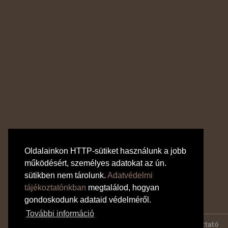
Oldalainkon HTTP-sütiket használunk a jobb
működésért, személyes adatokat az ún.
sütikben nem tárolunk.
Adatvédelmi
tájékoztatónkban
megtalálod, hogyan
gondoskodunk adataid védelméről.
További információ
Bankkártyás fizetés tájékoztató
Adatvédelmi tájékoztató