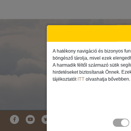
I
A hatékony navigáció és bizonyos fun
böngésző tárolja, mivel ezek elenged
A harmadik féltől származó sütik segí
hirdetéseket biztosítanak Önnek. Eze
tájékoztatót
ITT
olvashatja bővebben.
Földrészek
Ausztrália