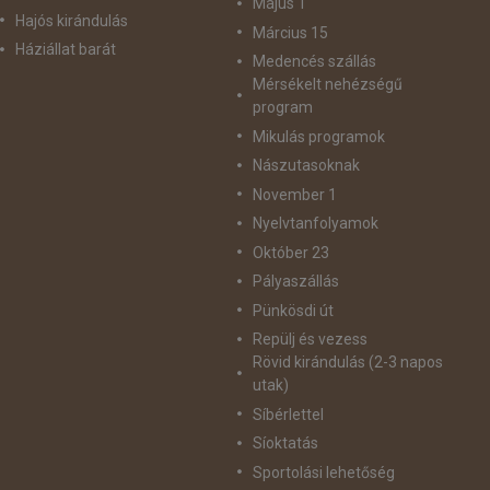
Május 1
Hajós kirándulás
Március 15
Háziállat barát
Medencés szállás
Mérsékelt nehézségű
program
Mikulás programok
Nászutasoknak
November 1
Nyelvtanfolyamok
Október 23
Pályaszállás
Pünkösdi út
Repülj és vezess
Rövid kirándulás (2-3 napos
utak)
Síbérlettel
Síoktatás
Sportolási lehetőség