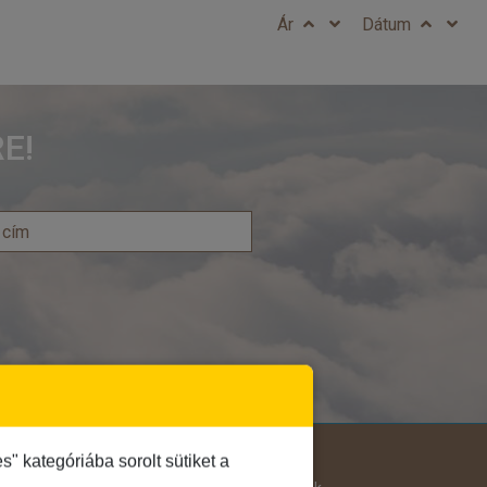
Ár
Dátum
E!
Útjellemző
 kategóriába sorolt sütiket a