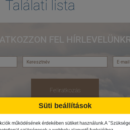
Találati lista
RATKOZZON FEL HÍRLEVELÜNKR
Feliratkozás
Süti beállítások
Közlekedés
Programtípus
kciók működésének érdekében sütiket használunk.A "Szükséges"