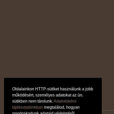
Oldalainkon HTTP-sütiket használunk a jobb
működésért, személyes adatokat az ún.
sütikben nem tárolunk.
Adatvédelmi
tájékoztatónkban
megtalálod, hogyan
gondoskodunk adataid védelméről.