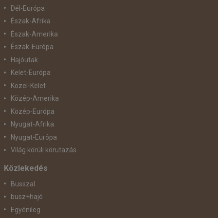
Dél-Európa
Észak-Afrika
Észak-Amerika
Észak-Európa
Hajóutak
Kelet-Európa
Közel-Kelet
Közép-Amerika
Közép-Európa
Nyugat-Afrika
Nyugat-Európa
Világ körüli körutazás
Közlekedés
Busszal
busz+hajó
Egyénileg