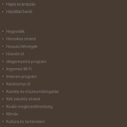
Hajós kirándulás
Háziállat barát
Hegyvidék
Homokos strand
Hosszú Hétvégék
Húsvéti út
idegennyelvű program
Ingyenes Wi-Fi
Intenzív program
Karácsonyi út
Kastély és múzeumlátogatás
Kék zászlós strand
Kiváló megközelíthetőség
Klímás
Kultúra és történelem