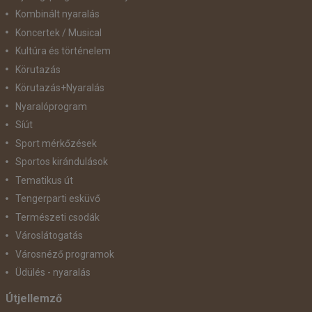
Kombinált nyaralás
Koncertek / Musical
Kultúra és történelem
Körutazás
Körutazás+Nyaralás
Nyaralóprogram
Síút
Sport mérkőzések
Sportos kirándulások
Tematikus út
Tengerparti esküvő
Természeti csodák
Városlátogatás
Városnéző programok
Üdülés - nyaralás
Útjellemző