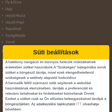
Fly & Drive
Hajó
repülő+busz
repülő+hajó
Repülővel
Szolgáltatás
Vonat
Süti beállítások
Ünnepek
Adventi hetek
A hatékony navigáció és bizonyos funkciók működésének
Húsvét
érdekében sütiket használunk.A "Szükséges" kategóriába sorolt
sütiket a böngésző tárolja, mivel ezek elengedhetetlenül
Karácsonyi utazás
szükségesek a webhely alapvető funkcióihoz.
Karnevál
A harmadik féltől származó sütik segítenek a weboldal
Két ünnep között
használatának elemzésében, tárolják a preferenciáit és
Május 1.
releváns tartalmakat és hirdetéseket biztosítanak Önnek.
Ezeket a sütiket csak az Ön előzetes beleegyezésével tároljuk a
Március 15.
böngészőjében. Az adatkezelési tájékoztatót
ITT
olvashatja
Mikulás
bővebben.