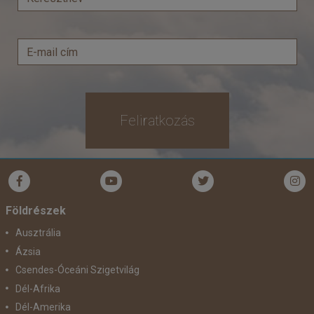
Időpont: 2026-08-10 | 7 éj
már 179.900 Ft-tól
Feliratkozás
Időpontok és árak
Bőröndbe
Földrészek
Ausztrália
Ázsia
Csendes-Óceáni Szigetvilág
Dél-Afrika
Dél-Amerika