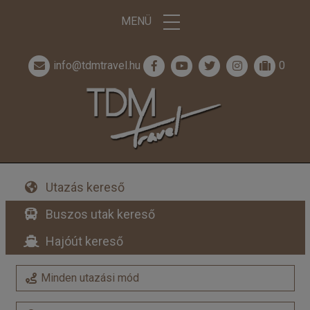
MENÜ
info@tdmtravel.hu
0
Utazás kereső
Buszos utak kereső
Hajóút kereső