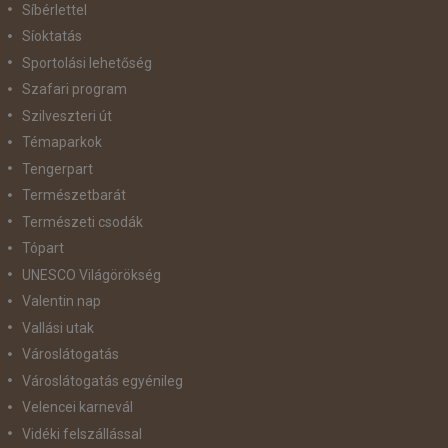
Síbérlettel
Síoktatás
Sportolási lehetőség
Szafari program
Szilveszteri út
Témaparkok
Tengerpart
Természetbarát
Természeti csodák
Tópart
UNESCO Világörökség
Valentin nap
Vallási utak
Városlátogatás
Városlátogatás egyénileg
Velencei karnevál
Vidéki felszállással