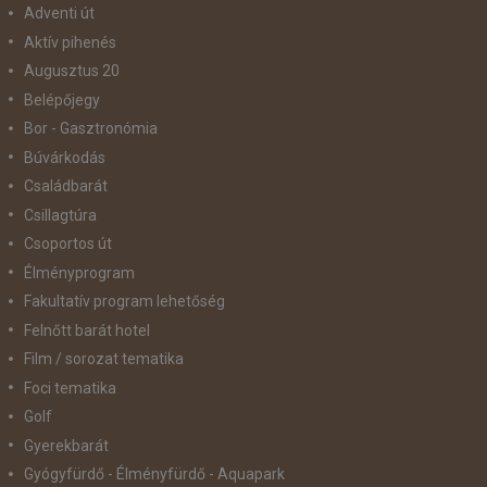
Adventi út
Aktív pihenés
Augusztus 20
Belépőjegy
Bor - Gasztronómia
Búvárkodás
Családbarát
Csillagtúra
Csoportos út
Élményprogram
Fakultatív program lehetőség
Felnőtt barát hotel
Film / sorozat tematika
Foci tematika
Golf
Gyerekbarát
Gyógyfürdő - Élményfürdő - Aquapark