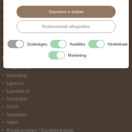
Nőnap
November 1.
Szeretem a sütiket
Október 23.
Pünkösdi utazás
Kiválasztottak elfogadása
Szilveszter
Tavaszi szünet
Szükséges
Analitika
Hirdetések
Valentin nap
Marketing
Programtípus
1 napos utak
Belépőjegy
Egyéni út
Egzotikus út
Fesztiválok
Golfút
Gyalogtúra
Hajóút
Ifjúsági program / Osztálykirándulás