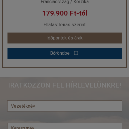
Franciaország / Korzika
179.900 Ft-tól
Ellátás: leírás szerint
Időpontok és árak
Bőröndbe
Korzika, Résidence Easy Lodge apartmanhotel ** (Ajaccio)
IRATKOZZON FEL HÍRLEVELÜNKRE!
Ország:
Franciaország
Város:
Ajaccio
Utazás módja:
Egyénileg
Ellátás:
leírás szerint
Szálláskategória:
Aparthotel
Szobatípus:
2-6 ágyas stúdió vagy apartman
Időtartam:
7 éj