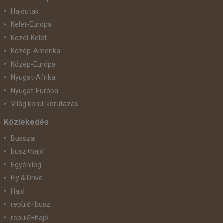
Hajóutak
Kelet-Európa
Közel-Kelet
Közép-Amerika
Közép-Európa
Nyugat-Afrika
Nyugat-Európa
Világ körüli körutazás
Közlekedés
Busszal
busz+hajó
Egyénileg
Fly & Drive
Hajó
repülő+busz
repülő+hajó