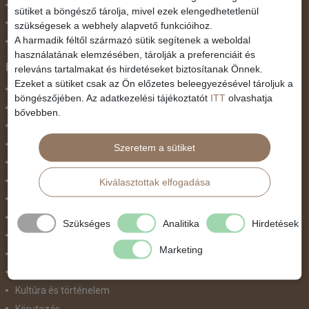
Szilveszter
sütiket a böngésző tárolja, mivel ezek elengedhetetlenül
Tavaszi szünet
szükségesek a webhely alapvető funkcióihoz.
A harmadik féltől származó sütik segítenek a weboldal
Valentin nap
használatának elemzésében, tárolják a preferenciáit és
Programtípus
releváns tartalmakat és hirdetéseket biztosítanak Önnek.
Ezeket a sütiket csak az Ön előzetes beleegyezésével tároljuk a
1 napos utak
böngészőjében. Az adatkezelési tájékoztatót
ITT
olvashatja
Belépőjegy
bővebben.
Egyéni út
Egzotikus út
Szeretem a sütiket
Fesztiválok
Golfút
Kiválasztottak elfogadása
Gyalogtúra
Hajóút
Szükséges
Analitika
Hirdetések
Ifjúsági program / Osztálykirándulás
Marketing
Kombinált nyaralás
Koncertek / Musical
Kultúra és történelem
Körutazás