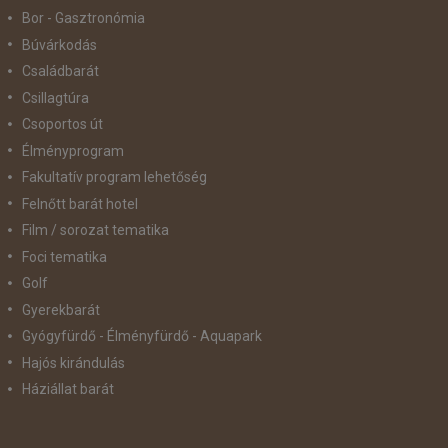
Bor - Gasztronómia
Búvárkodás
Családbarát
Csillagtúra
Csoportos út
Élményprogram
Fakultatív program lehetőség
Felnőtt barát hotel
Film / sorozat tematika
Foci tematika
Golf
Gyerekbarát
Gyógyfürdő - Élményfürdő - Aquapark
Hajós kirándulás
Háziállat barát