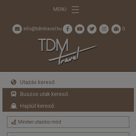
MENÜ
info@tdmtravel.hu
0
Utazás kereső
Buszos utak kereső
Hajóút kereső