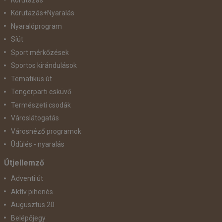
Körutazás+Nyaralás
Nyaralóprogram
Síút
Sport mérkőzések
Sportos kirándulások
Tematikus út
Tengerparti esküvő
Természeti csodák
Városlátogatás
Városnéző programok
Üdülés - nyaralás
Útjellemző
Adventi út
Aktív pihenés
Augusztus 20
Belépőjegy