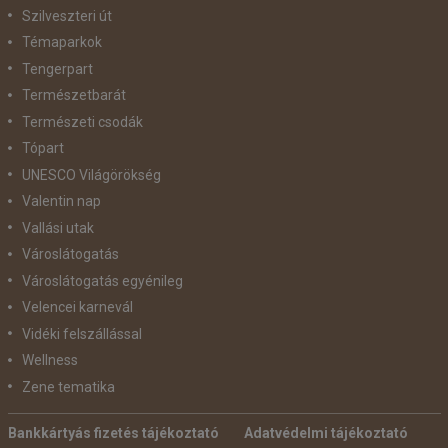
Szilveszteri út
Témaparkok
Tengerpart
Természetbarát
Természeti csodák
Tópart
UNESCO Világörökség
Valentin nap
Vallási utak
Városlátogatás
Városlátogatás egyénileg
Velencei karnevál
Vidéki felszállással
Wellness
Zene tematika
Bankkártyás fizetés tájékoztató
Adatvédelmi tájékoztató