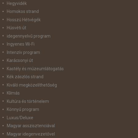
Hegyvidék
Homokos strand
Hosszú Hétvégék
Húsvéti út
idegennyelvű program
Ingyenes Wi-Fi
Intenzív program
Karácsonyi út
Kastély és múzeumlátogatás
Kék zászlós strand
Kiváló megközelíthetőség
Klímás
Kultúra és történelem
Könnyű program
Luxus/Deluxe
Magyar asszisztenciával
Magyar idegenvezetővel