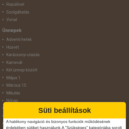
Repülővel
Szolgáltatás
Vonat
Ünnepek
Adventi hetek
Húsvét
Karácsonyi utazás
Karnevál
Két ünnep között
Május 1.
Március 15.
Mikulás
Nőnap
November 1.
Süti beállítások
Október 23.
A hatékony navigáció és bizonyos funkciók működésének
Pünkösdi utazás
érdekében sütiket használunk.A "Szükséges" kategóriába sorolt