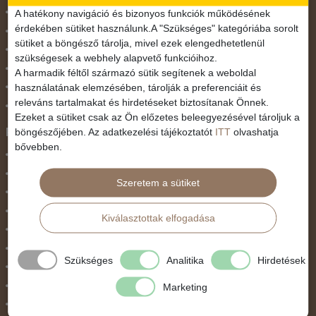
November 1.
A hatékony navigáció és bizonyos funkciók működésének
érdekében sütiket használunk.A "Szükséges" kategóriába sorolt
Október 23.
sütiket a böngésző tárolja, mivel ezek elengedhetetlenül
Pünkösdi utazás
szükségesek a webhely alapvető funkcióihoz.
Szilveszter
A harmadik féltől származó sütik segítenek a weboldal
használatának elemzésében, tárolják a preferenciáit és
Tavaszi szünet
releváns tartalmakat és hirdetéseket biztosítanak Önnek.
Valentin nap
Ezeket a sütiket csak az Ön előzetes beleegyezésével tároljuk a
Programtípus
böngészőjében. Az adatkezelési tájékoztatót
ITT
olvashatja
bővebben.
1 napos utak
Belépőjegy
Szeretem a sütiket
Egyéni út
Egzotikus út
Kiválasztottak elfogadása
Fesztiválok
Golfút
Szükséges
Analitika
Hirdetések
Gyalogtúra
Hajóút
Marketing
Ifjúsági program / Osztálykirándulás