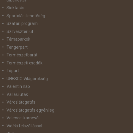
Síoktatás
Sportolási lehetőség
Szafari program
Szilveszteri út
Témaparkok
Tengerpart
Természetbarát
Természeti csodák
Tópart
UNESCO Világörökség
Valentin nap
Vallási utak
Városlátogatás
Városlátogatás egyénileg
Velencei karnevál
Vidéki felszállással