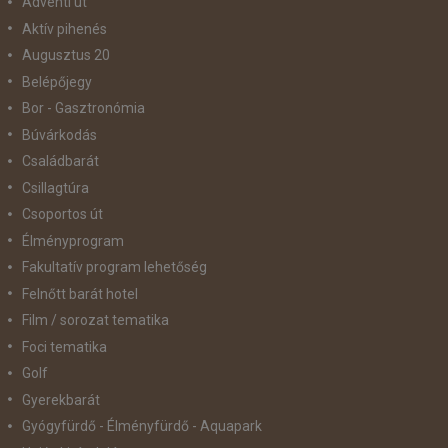
Adventi út
Aktív pihenés
Augusztus 20
Belépőjegy
Bor - Gasztronómia
Búvárkodás
Családbarát
Csillagtúra
Csoportos út
Élményprogram
Fakultatív program lehetőség
Felnőtt barát hotel
Film / sorozat tematika
Foci tematika
Golf
Gyerekbarát
Gyógyfürdő - Élményfürdő - Aquapark