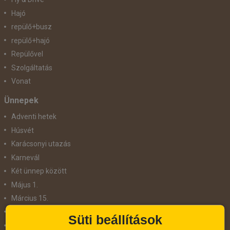
Hajó
repülő+busz
repülő+hajó
Repülővel
Szolgáltatás
Vonat
Ünnepek
Adventi hetek
Húsvét
Karácsonyi utazás
Karnevál
Két ünnep között
Május 1.
Március 15.
Mikulás
Süti beállítások
Nőnap