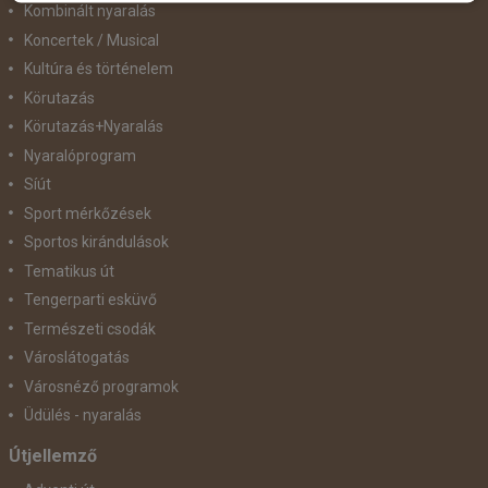
Kombinált nyaralás
Koncertek / Musical
Kultúra és történelem
Körutazás
Körutazás+Nyaralás
Nyaralóprogram
Síút
Sport mérkőzések
Sportos kirándulások
Tematikus út
Tengerparti esküvő
Természeti csodák
Városlátogatás
Városnéző programok
Üdülés - nyaralás
Útjellemző