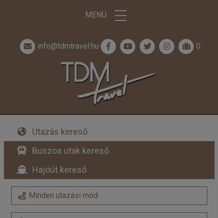
MENÜ
info@tdmtravel.hu
0
Utazás kereső
Buszos utak kereső
Hajóút kereső