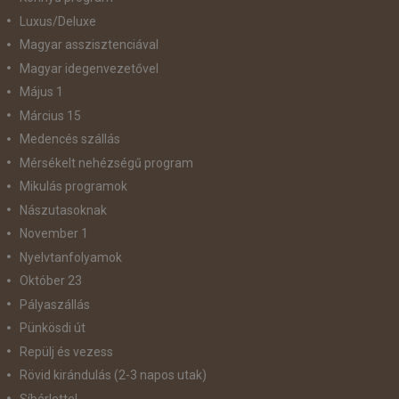
Luxus/Deluxe
Magyar asszisztenciával
Magyar idegenvezetővel
Május 1
Március 15
Medencés szállás
Mérsékelt nehézségű program
Mikulás programok
Nászutasoknak
November 1
Nyelvtanfolyamok
Október 23
Pályaszállás
Pünkösdi út
Repülj és vezess
Rövid kirándulás (2-3 napos utak)
Síbérlettel