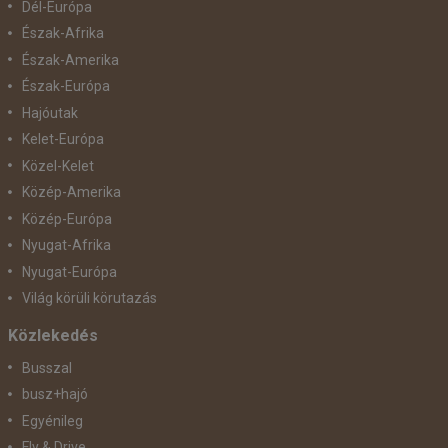
Dél-Európa
Észak-Afrika
Észak-Amerika
Észak-Európa
Hajóutak
Kelet-Európa
Közel-Kelet
Közép-Amerika
Közép-Európa
Nyugat-Afrika
Nyugat-Európa
Világ körüli körutazás
Közlekedés
Busszal
busz+hajó
Egyénileg
Fly & Drive