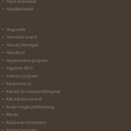
Hajós kirándulás
Háziállat barát
Hegyvidék
Homokos strand
Hosszú Hétvégék
Húsvéti út
idegennyelvű program
Ingyenes Wi-Fi
Intenzív program
Karácsonyi út
Kastély és múzeumlátogatás
Kék zászlós strand
Kiváló megközelíthetőség
Klímás
Kultúra és történelem
Könnyű program