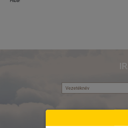
Hiba!
I