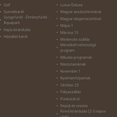
Golf
Luxus/Deluxe
Gyerekbarát
Magyar asszisztenciával
Gyógyfürdő - Élményfürdő -
Magyar idegenvezetővel
Aquapark
Május 1
Hajós kirándulás
Március 15
Háziállat barát
Medencés szállás
Mérsékelt nehézségű
program
Mikulás programok
Nászutasoknak
November 1
Nyelvtanfolyamok
Október 23
Pályaszállás
Pünkösdi út
Repülj és vezess
Rövid kirándulás (2-3 napos
utak)