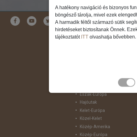
A hatékony navigáció és bizonyos fun
böngésző tárolja, mivel ezek elenged
Földrészek
A harmadik féltől származó sütik segí
hirdetéseket biztosítanak Önnek. Eze
Ausztrália
tájékoztatót
ITT
olvashatja bővebben.
Ázsia
Csendes-Óceáni Szigetvilág
Dél-Afrika
Dél-Amerika
Dél-Európa
Észak-Afrika
Észak-Amerika
Észak-Európa
Hajóutak
Kelet-Európa
Közel-Kelet
Közép-Amerika
Közép-Európa