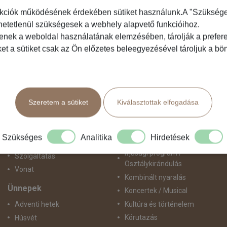
kciók működésének érdekében sütiket használunk.A "Szükséges"
hetetlenül szükségesek a webhely alapvető funkcióihoz.
Közlekedés
Programtípus
tenek a weboldal használatának elemzésében, tárolják a preferen
ket a sütiket csak az Ön előzetes beleegyezésével tároljuk a b
Busszal
1 napos utak
busz+hajó
Belépőjegy
Egyénileg
Egyéni út
Fly & Drive
Egzotikus út
Szeretem a sütiket
Kiválasztottak elfogadása
Hajó
Fesztiválok
repülő+busz
Golfút
repülő+hajó
Gyalogtúra
Szükséges
Analitika
Hirdetések
Repülővel
Hajóút
Ifjúsági program /
Szolgáltatás
Osztálykirándulás
Vonat
Kombinált nyaralás
Ünnepek
Koncertek / Musical
Kultúra és történelem
Adventi hetek
Körutazás
Húsvét