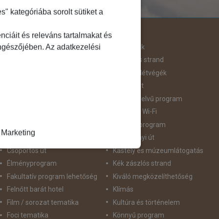
 kategóriába sorolt sütiket a
Útjellemző
ciáit és releváns tartalmakat és
öngészőjében. Az adatkezelési
Adventi út
Hegyvidék
Aktív pihenés
Homokos strand
Augusztus 20
Hosszú Hétvégék
Belépőjegy
Húsvéti út
Bor - Gasztronómia
idegennyelvű program
Búvárkodás
Ingyenes Wi-Fi
Családbarát
Intenzív program
Marketing
Csillagtúra
Karácsonyi út
Csoportos út
Kastély és múzeumlátogatás
Élményprogram
Kék zászlós strand
Fakultatív program lehetőség
Kiváló megközelíthetőség
Felnőtt barát hotel
Klímás
Film / sorozat tematika
Kultúra és történelem
Foci tematika
Könnyű program