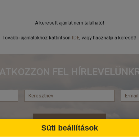
A keresett ajánlat nem található!
További ajánlatokhoz kattintson
IDE
, vagy használja a keresőt!
RATKOZZON FEL HÍRLEVELÜNKR
Feliratkozás
Süti beállítások