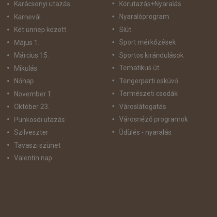
Körutazás+Nyaralás
Karácsonyi utazás
Nyaralóprogram
Karnevál
Síút
Két ünnep között
Sport mérkőzések
Május 1.
Sportos kirándulások
Március 15.
Tematikus út
Mikulás
Tengerparti esküvő
Nőnap
Természeti csodák
November 1.
Városlátogatás
Október 23.
Városnéző programok
Pünkösdi utazás
Üdülés - nyaralás
Szilveszter
Tavaszi szünet
Valentin nap