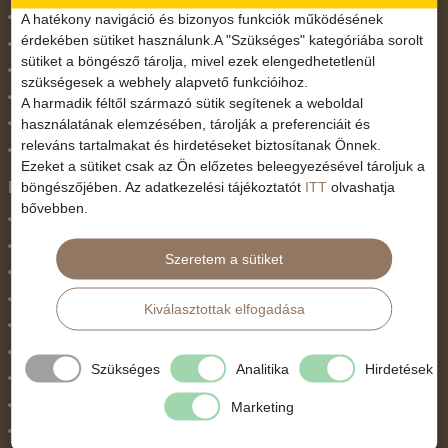
November 1.
A hatékony navigáció és bizonyos funkciók működésének
érdekében sütiket használunk.A "Szükséges" kategóriába sorolt
Október 23.
sütiket a böngésző tárolja, mivel ezek elengedhetetlenül
Pünkösdi utazás
szükségesek a webhely alapvető funkcióihoz.
Szilveszter
A harmadik féltől származó sütik segítenek a weboldal
használatának elemzésében, tárolják a preferenciáit és
Tavaszi szünet
releváns tartalmakat és hirdetéseket biztosítanak Önnek.
Valentin nap
Ezeket a sütiket csak az Ön előzetes beleegyezésével tároljuk a
Programtípus
böngészőjében. Az adatkezelési tájékoztatót
ITT
olvashatja
bővebben.
1 napos utak
Belépőjegy
Szeretem a sütiket
Egyéni út
Egzotikus út
Kiválasztottak elfogadása
Fesztiválok
Golfút
Szükséges
Analitika
Hirdetések
Gyalogtúra
Hajóút
Marketing
Ifjúsági program / Osztálykirándulás