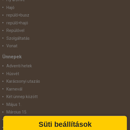
Hajó
repülő+busz
repülő+hajó
Repülővel
Szolgáltatás
Vonat
Ünnepek
Adventi hetek
Húsvét
Karácsonyi utazás
Karnevál
Két ünnep között
Május 1.
Március 15.
Mikulás
Süti beállítások
Nőnap