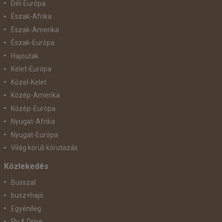
Dél-Európa
Észak-Afrika
Észak-Amerika
Észak-Európa
Hajóutak
Kelet-Európa
Közel-Kelet
Közép-Amerika
Közép-Európa
Nyugat-Afrika
Nyugat-Európa
Világ körüli körutazás
Közlekedés
Busszal
busz+hajó
Egyénileg
Fly & Drive