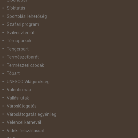
Síoktatás
Sportolási lehetőség
Szafari program
Szilveszteri út
Témaparkok
Tengerpart
Természetbarát
Természeti csodák
Tópart
UNESCO Világörökség
Valentin nap
Vallási utak
Városlátogatás
Városlátogatás egyénileg
Velencei karnevál
Vidéki felszállással