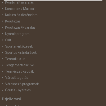
Kombinált nyaralás
Koncertek / Musical
Kultúra és történelem
Körutazás
Körutazás+Nyaralás
Nyaralóprogram
Síút
Sport mérkőzések
Sportos kirándulások
Tematikus út
Tengerparti esküvő
Természeti csodák
Városlátogatás
Városnéző programok
Üdülés - nyaralás
Útjellemző