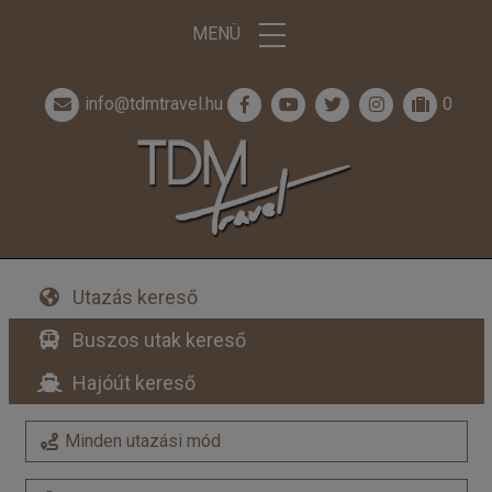
MENÜ
info@tdmtravel.hu
0
Utazás kereső
Buszos utak kereső
Hajóút kereső