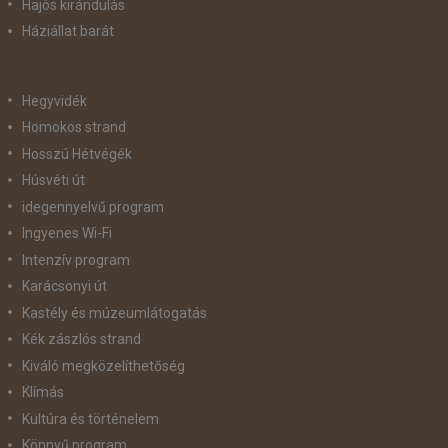
Hajós kirándulás
Háziállat barát
Hegyvidék
Homokos strand
Hosszú Hétvégék
Húsvéti út
idegennyelvű program
Ingyenes Wi-Fi
Intenzív program
Karácsonyi út
Kastély és múzeumlátogatás
Kék zászlós strand
Kiváló megközelíthetőség
Klímás
Kultúra és történelem
Könnyű program