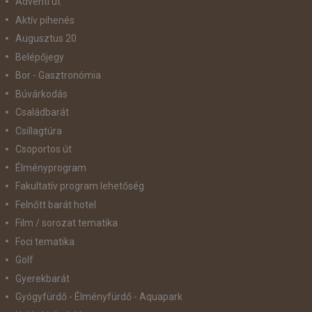
Adventi út
Aktív pihenés
Augusztus 20
Belépőjegy
Bor - Gasztronómia
Búvárkodás
Családbarát
Csillagtúra
Csoportos út
Élményprogram
Fakultatív program lehetőség
Felnőtt barát hotel
Film / sorozat tematika
Foci tematika
Golf
Gyerekbarát
Gyógyfürdő - Élményfürdő - Aquapark