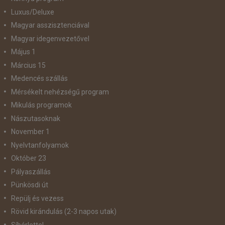
Luxus/Deluxe
Magyar asszisztenciával
Magyar idegenvezetővel
Május 1
Március 15
Medencés szállás
Mérsékelt nehézségű program
Mikulás programok
Nászutasoknak
November 1
Nyelvtanfolyamok
Október 23
Pályaszállás
Pünkösdi út
Repülj és vezess
Rövid kirándulás (2-3 napos utak)
Síbérlettel